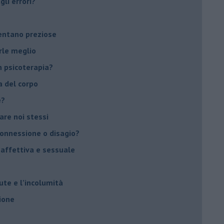
li errori?
ventano preziose
rle meglio
 psicoterapia?
a del corpo
e?
vare noi stessi
 connessione o disagio?
 affettiva e sessuale
ute e l’incolumità
ione