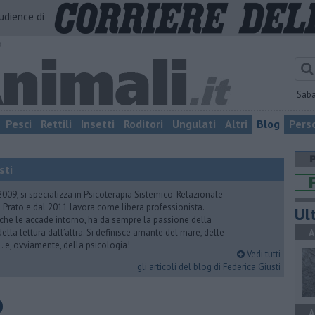
audience di
o
Sab
Pesci
Rettili
Insetti
Roditori
Ungulati
Altri
Blog
Pers
sti
2009, si specializza in Psicoterapia Sistemico-Relazionale
 Prato e dal 2011 lavora come libera professionista.
Ult
 che le accade intorno, ha da sempre la passione della
ella lettura dall’altra. Si definisce amante del mare, delle
A
 e, ovviamente, della psicologia!
Vedi tutti
gli articoli del blog di Federica Giusti
o
A