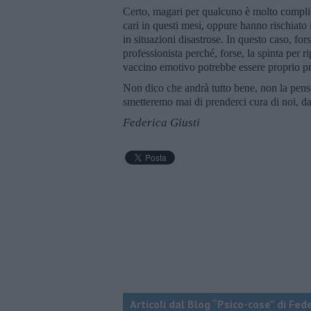
Certo, magari per qualcuno è molto complica
cari in questi mesi, oppure hanno rischiato 
in situazioni disastrose. In questo caso, for
professionista perché, forse, la spinta per r
vaccino emotivo potrebbe essere proprio pr
Non dico che andrà tutto bene, non la pens
smetteremo mai di prenderci cura di noi, da t
Federica Giusti
Articoli dal Blog “Psico-cose” di Fed