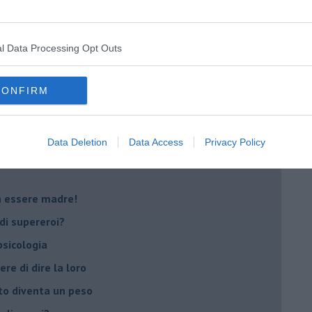
oterapia
scita!
l Data Processing Opt Outs
t
CONFIRM
peuta è fondamentale
do il tuo tempo
Data Deletion
Data Access
Privacy Policy
Sanremo?
on essere madre!
di supereroi?
 psicologia
ere di dire la loro
to diventa un peso