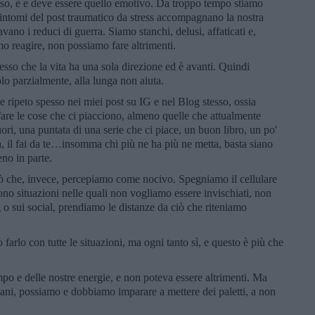
so, è e deve essere quello emotivo. Da troppo tempo stiamo
 sintomi del post traumatico da stress accompagnano la nostra
no i reduci di guerra. Siamo stanchi, delusi, affaticati e,
 reagire, non possiamo fare altrimenti.
sso che la vita ha una sola direzione ed è avanti. Quindi
olo parzialmente, alla lunga non aiuta.
ripeto spesso nei miei post su IG e nel Blog stesso, ossia
 fare le cose che ci piacciono, almeno quelle che attualmente
ori, una puntata di una serie che ci piace, un buon libro, un po'
, il fai da te…insomma chi più ne ha più ne metta, basta siano
eno in parte.
iò che, invece, percepiamo come nocivo. Spegniamo il cellulare
ono situazioni nelle quali non vogliamo essere invischiati, non
g o sui social, prendiamo le distanze da ciò che riteniamo
rlo con tutte le situazioni, ma ogni tanto sì, e questo è più che
mpo e delle nostre energie, e non poteva essere altrimenti. Ma
mani, possiamo e dobbiamo imparare a mettere dei paletti, a non