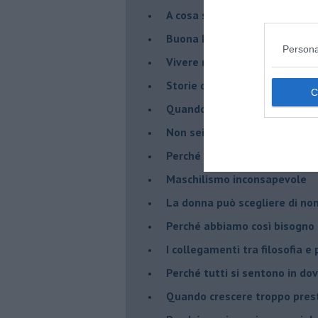
​A cosa serve davvero la psic
​Buona Pasqua e … buona rina
Persona
​Vivere nell’incertezza
​Storie di rinascita: i Take Tha
​Quando la rigidità del tera
​Non sei indietro, stai seguen
​Perché abbiamo bisogno di 
​Maschilismo inconsapevole
​La donna può scegliere di n
​Perché abbiamo così bisogno 
​I collegamenti tra filosofia e
​Perché tutti si sentono in dov
​Quando crescere troppo pres