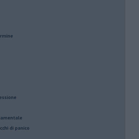
ermine
ressione
à
ndamentale
cchi di panico