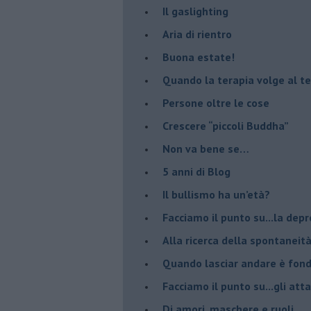
Il gaslighting
Aria di rientro
Buona estate!
​Quando la terapia volge al t
​Persone oltre le cose
​Crescere “piccoli Buddha”
Non va bene se…
​5 anni di Blog
​Il bullismo ha un’età?
Facciamo il punto su...la dep
​Alla ricerca della spontaneit
​Quando lasciar andare è fo
Facciamo il punto su...gli atta
Di amori, maschere e ruoli