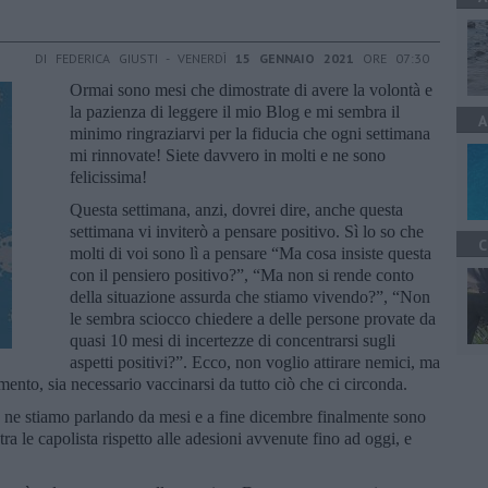
DI FEDERICA GIUSTI - VENERDÌ
15 GENNAIO 2021
ORE 07:30
Ormai sono mesi che dimostrate di avere la volontà e
la pazienza di leggere il mio Blog e mi sembra il
A
minimo ringraziarvi per la fiducia che ogni settimana
mi rinnovate! Siete davvero in molti e ne sono
felicissima!
Questa settimana, anzi, dovrei dire, anche questa
settimana vi inviterò a pensare positivo. Sì lo so che
C
molti di voi sono lì a pensare “Ma cosa insiste questa
con il pensiero positivo?”, “Ma non si rende conto
della situazione assurda che stiamo vivendo?”, “Non
le sembra sciocco chiedere a delle persone provate da
quasi 10 mesi di incertezze di concentrarsi sugli
aspetti positivi?”. Ecco, non voglio attirare nemici, ma
nto, sia necessario vaccinarsi da tutto ciò che ci circonda.
 ne stiamo parlando da mesi e a fine dicembre finalmente sono
ra le capolista rispetto alle adesioni avvenute fino ad oggi, e