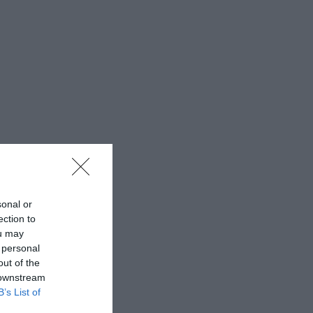
sonal or
ection to
ou may
 personal
out of the
 downstream
B’s List of