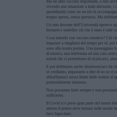
Ma un altro vaccino importante, a mio avvi
vivendo una situazione a tratti alienante, i
quotidianità come un secolo fa accompagnava
troppo spesso, senza speranza. Ma dobbiamo
Un mio docente dell’Università ripeteva spe
fermarsi e maledire ciò che è stato è utile s
Cosa intendo con vaccino emotivo? Ciò che 
imparare a ritagliarsi del tempo per sé, per
sono alla nostra portata. Una passeggiata fu
di musica, una telefonata ad una cara amica
azioni che ci permettono di ricaricarci, alm
E poi dobbiamo anche disintossicarci da c
se crediamo, impariamo a dire di no se ci s
abbuffiamoci senza limite delle notizie al t
potenzialmente dannoso.
Non possiamo farlo sempre e non possiamo fa
sufficiente.
Il Covid si è preso gran parte del nostro te
adesso il potere deve tornare nelle nostre 
farci fagocitare.