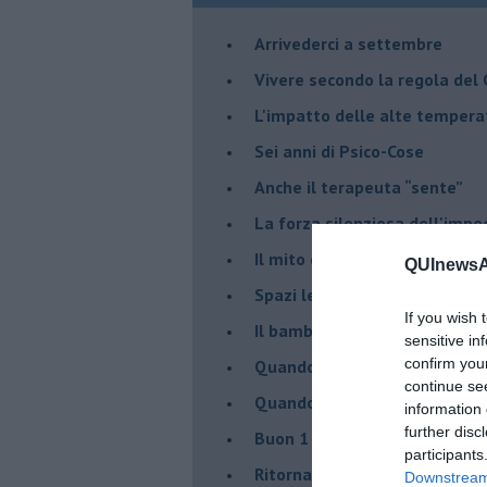
​Arrivederci a settembre
​Vivere secondo la regola del
​L'impatto delle alte tempera
Sei anni di Psico-Cose
​Anche il terapeuta “sente”
​La forza silenziosa dell'imp
​Il mito della madre leonessa
QUInewsAn
Spazi leggeri per tempi comp
If you wish 
Il bambino, il marshmallow e
sensitive in
confirm you
​Quando cambia il nome di u
continue se
​Quando il terapeuta torna a 
information 
further disc
​Buon 1 Maggio!
participants
Ritornare indietro di vent’ann
Downstream 