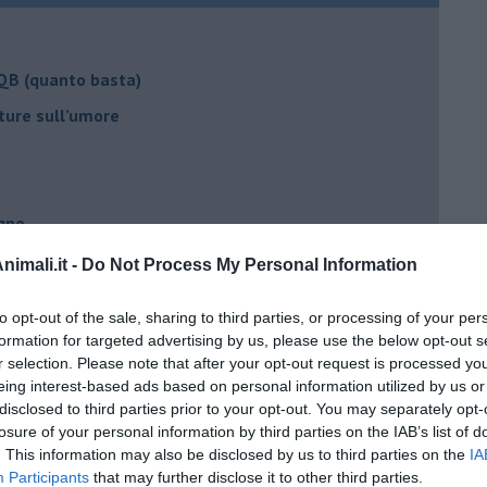
 QB (quanto basta)
ture sull’umore
egno
imali.it -
Do Not Process My Personal Information
lessi
to opt-out of the sale, sharing to third parties, or processing of your per
 il tempo
formation for targeted advertising by us, please use the below opt-out s
r selection. Please note that after your opt-out request is processed y
na sindrome
eing interest-based ads based on personal information utilized by us or
casa
disclosed to third parties prior to your opt-out. You may separately opt-
losure of your personal information by third parties on the IAB’s list of
. This information may also be disclosed by us to third parties on the
IA
i
Participants
that may further disclose it to other third parties.