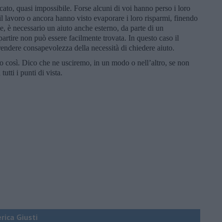
to, quasi impossibile. Forse alcuni di voi hanno perso i loro
il lavoro o ancora hanno visto evaporare i loro risparmi, finendo
se, è necessario un aiuto anche esterno, da parte di un
ipartire non può essere facilmente trovata. In questo caso il
endere consapevolezza della necessità di chiedere aiuto.
o così. Dico che ne usciremo, in un modo o nell’altro, se non
utti i punti di vista.
erica Giusti