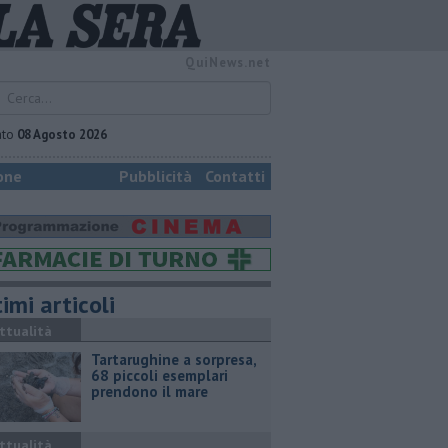
QuiNews.net
ato
08 Agosto 2026
one
Pubblicità
Contatti
imi articoli
ttualità
Tartarughine a sorpresa,
68 piccoli esemplari
prendono il mare
ttualità