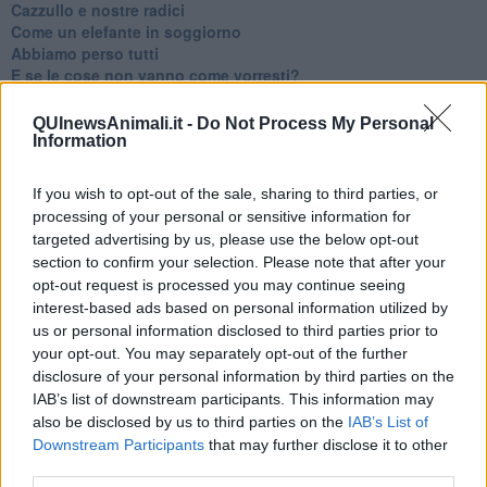
​Cazzullo e nostre radici
​Come un elefante in soggiorno
​Abbiamo perso tutti
E se le cose non vanno come vorresti?
​Chi sono i genitori elicottero
Come è davvero la terapia
QUInewsAnimali.it -
Do Not Process My Personal
Quando il diritto alla disconnessione non viene accolto
Information
​L’importanza della comunicazione in famiglia
​Il diritto ad essere disconnessi
If you wish to opt-out of the sale, sharing to third parties, or
​Il pensiero dicotomico e la salute mentale
processing of your personal or sensitive information for
​Consigli di lettura per genitori e non solo
targeted advertising by us, please use the below opt-out
​La Clownterapia
section to confirm your selection. Please note that after your
​Differenze tra persone frustrate e non
opt-out request is processed you may continue seeing
L’invisibile fatica mentale
interest-based ads based on personal information utilized by
Vacanze a km zero
us or personal information disclosed to third parties prior to
​Buone Vacan(si)e!
your opt-out. You may separately opt-out of the further
​Il lato positivo delle cose
disclosure of your personal information by third parties on the
​Storie antiche di tempi moderni
​Quello che alle mamme non dicono
IAB’s list of downstream participants. This information may
Adultescenza
also be disclosed by us to third parties on the
IAB’s List of
Homo imbecillis
Downstream Participants
that may further disclose it to other
​4 anni di Blog
third parties.