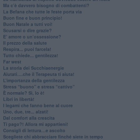
​Ma c’è davvero bisogno di combattenti?
​La Befana che tutte le feste porta via
Buon fine e buon principio!
​Buon Natale a tutti voi!
​Scusarsi o dire grazie?
​E’ amore o un’ossessione?
​Il prezzo della salute
​Respira... puoi farcela!
​Tutto chiede... gentilezza!
​Far west
​La storia dei Succhiaenergie
​Aiutati….che il Terapeuta ti aiuta!
​L’importanza della gentilezza
​Stress “buono” e stress “cattivo”
​È normale? Sì, lo è!
​Libri in libertà!
​I legami che fanno bene al cuore
Uno, due, tre... alzati!​
​Dal comfort alla crescita
​Ti pago?! Allora mi appartieni!​
​Consigli di lettura…e ascolto
​Scegliete chi abbracciare finché siete in tempo