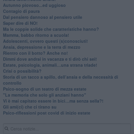
Autunno piovoso...ed uggioso
​Contagio di paura
​Dal pensiero dannoso al pensiero utile
​Saper dire di NO!
​Ma le coppie solide che caratteristiche hanno?
​Mamma, babbo ritorno a scuola!
Adolescenti, ovvero questi (s)conosciuti!
Ansia, depressione e la terra di mezzo
​Rientro con il botto? Anche no!
Dimmi dove andrai in vacanza e ti dirò chi sei!
​Estate, psicologia, animali…una strana triade!
​Crisi o possibilità?
​Storia di un tacco a spillo, dell’ansia e della necessità di
controllo
​Psico-sogno di un teatro di mezza estate
"La memoria che solo gli anziani hanno"
​Vi è mai capitato essere in bici…ma senza sella?!
​Gli ami(ci) che ci tirano su
Psico-riflessioni post covid di inizio estate