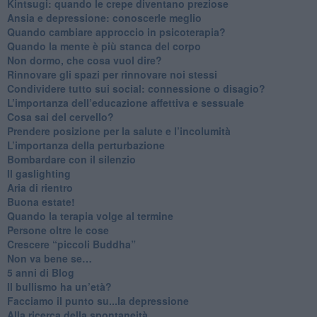
​Kintsugi: quando le crepe diventano preziose
Ansia e depressione: conoscerle meglio
Quando cambiare approccio in psicoterapia?
​Quando la mente è più stanca del corpo
Non dormo, che cosa vuol dire?
​Rinnovare gli spazi per rinnovare noi stessi
​Condividere tutto sui social: connessione o disagio?
​L’importanza dell’educazione affettiva e sessuale
​Cosa sai del cervello?
Prendere posizione per la salute e l’incolumità
L’importanza della perturbazione
​Bombardare con il silenzio
Il gaslighting
Aria di rientro
Buona estate!
​Quando la terapia volge al termine
​Persone oltre le cose
​Crescere “piccoli Buddha”
Non va bene se…
​5 anni di Blog
​Il bullismo ha un’età?
Facciamo il punto su...la depressione
​Alla ricerca della spontaneità