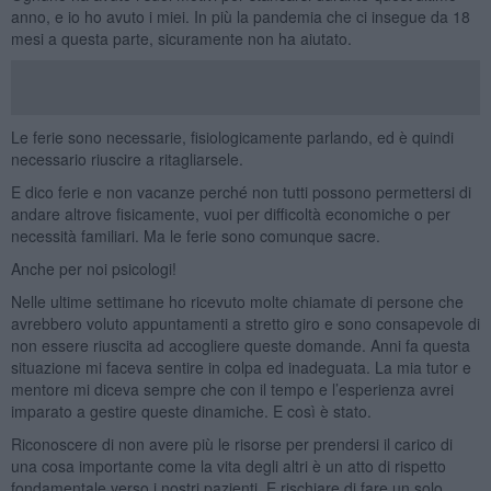
anno, e io ho avuto i miei. In più la pandemia che ci insegue da 18
mesi a questa parte, sicuramente non ha aiutato.
Le ferie sono necessarie, fisiologicamente parlando, ed è quindi
necessario riuscire a ritagliarsele.
E dico ferie e non vacanze perché non tutti possono permettersi di
andare altrove fisicamente, vuoi per difficoltà economiche o per
necessità familiari. Ma le ferie sono comunque sacre.
Anche per noi psicologi!
Nelle ultime settimane ho ricevuto molte chiamate di persone che
avrebbero voluto appuntamenti a stretto giro e sono consapevole di
non essere riuscita ad accogliere queste domande. Anni fa questa
situazione mi faceva sentire in colpa ed inadeguata. La mia tutor e
mentore mi diceva sempre che con il tempo e l’esperienza avrei
imparato a gestire queste dinamiche. E così è stato.
Riconoscere di non avere più le risorse per prendersi il carico di
una cosa importante come la vita degli altri è un atto di rispetto
fondamentale verso i nostri pazienti. E rischiare di fare un solo