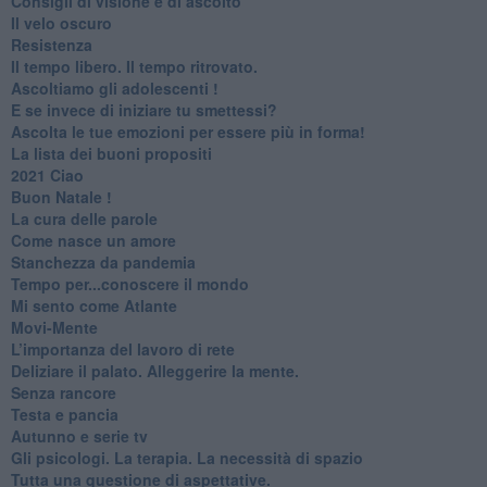
​Consigli di visione e di ascolto
​Il velo oscuro
Resistenza
​Il tempo libero. Il tempo ritrovato.
Ascoltiamo gli adolescenti !
​E se invece di iniziare tu smettessi?
​Ascolta le tue emozioni per essere più in forma!
​La lista dei buoni propositi
2021 Ciao
Buon Natale !
​La cura delle parole
​Come nasce un amore
Stanchezza da pandemia
​Tempo per...conoscere il mondo
​Mi sento come Atlante
​Movi-Mente
​L’importanza del lavoro di rete
​Deliziare il palato. Alleggerire la mente.
​Senza rancore
​Testa e pancia
​Autunno e serie tv
​Gli psicologi. La terapia. La necessità di spazio
​Tutta una questione di aspettative.