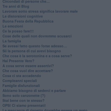
​Circondati di persone che…
​Tre anni di Blog
​Lavorare sotto stress significa lavorare male
​Le distorsioni cognitive
​Buona Festa della Repubblica
Le emozioni
​Ce la posso fare!!!
​Cose delle quali non dovremmo scusarci
​La famiglia
​Se avessi fatto questo forse adesso…
​Sii la persona di cui avevi bisogno
Che cosa è la serotonina e a cosa serve?
​Hai Presente Vero?
A cosa serve essere assertivi?
​Che cosa vuol dire accettare?
​Cosa ci sta accadendo
​Compleanni speciali
​Famiglie disfunzionali
​Abbiamo bisogno di sederci e parlare
Sono solo canzonette (?)
​Stai bene con te stesso?
​OPS! Ci siamo presentati!
​La mancanza di rispetto dovrebbe essere un reato