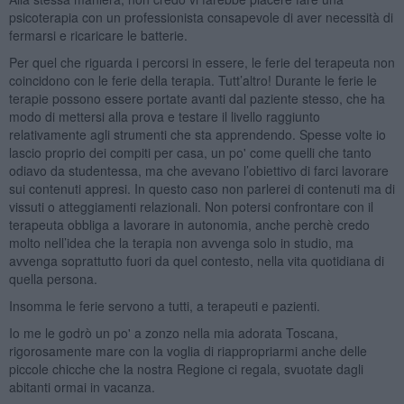
psicoterapia con un professionista consapevole di aver necessità di
fermarsi e ricaricare le batterie.
Per quel che riguarda i percorsi in essere, le ferie del terapeuta non
coincidono con le ferie della terapia. Tutt’altro! Durante le ferie le
terapie possono essere portate avanti dal paziente stesso, che ha
modo di mettersi alla prova e testare il livello raggiunto
relativamente agli strumenti che sta apprendendo. Spesse volte io
lascio proprio dei compiti per casa, un po' come quelli che tanto
odiavo da studentessa, ma che avevano l’obiettivo di farci lavorare
sui contenuti appresi. In questo caso non parlerei di contenuti ma di
vissuti o atteggiamenti relazionali. Non potersi confrontare con il
terapeuta obbliga a lavorare in autonomia, anche perchè credo
molto nell’idea che la terapia non avvenga solo in studio, ma
avvenga soprattutto fuori da quel contesto, nella vita quotidiana di
quella persona.
Insomma le ferie servono a tutti, a terapeuti e pazienti.
Io me le godrò un po' a zonzo nella mia adorata Toscana,
rigorosamente mare con la voglia di riappropriarmi anche delle
piccole chicche che la nostra Regione ci regala, svuotate dagli
abitanti ormai in vacanza.