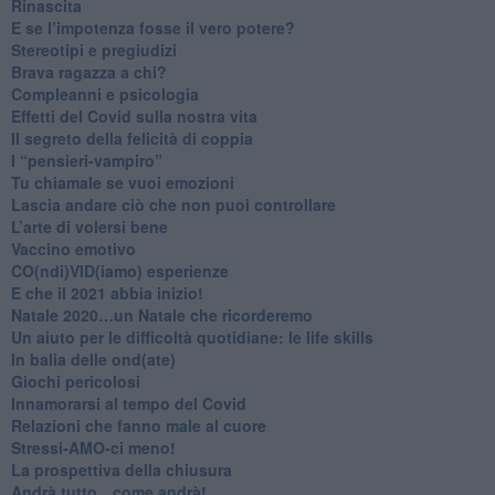
Rinascita
​E se l’impotenza fosse il vero potere?
Stereotipi e pregiudizi
​Brava ragazza a chi?
​Compleanni e psicologia
Effetti del Covid sulla nostra vita
Il segreto della felicità di coppia
​I “pensieri-vampiro”
​Tu chiamale se vuoi emozioni
​Lascia andare ciò che non puoi controllare
L’arte di volersi bene
​Vaccino emotivo
CO(ndi)VID(iamo) esperienze
​E che il 2021 abbia inizio!
​Natale 2020…un Natale che ricorderemo
Un aiuto per le difficoltà quotidiane: le life skills
​In balia delle ond(ate)
Giochi pericolosi
Innamorarsi al tempo del Covid
​Relazioni che fanno male al cuore
​Stressi-AMO-ci meno!
​La prospettiva della chiusura
​Andrà tutto…come andrà!