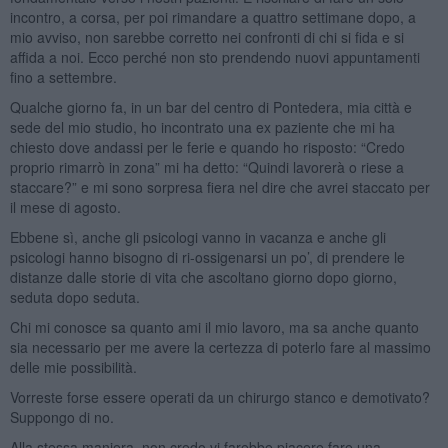
incontro, a corsa, per poi rimandare a quattro settimane dopo, a
mio avviso, non sarebbe corretto nei confronti di chi si fida e si
affida a noi. Ecco perché non sto prendendo nuovi appuntamenti
fino a settembre.
Qualche giorno fa, in un bar del centro di Pontedera, mia città e
sede del mio studio, ho incontrato una ex paziente che mi ha
chiesto dove andassi per le ferie e quando ho risposto: “Credo
proprio rimarrò in zona” mi ha detto: “Quindi lavorerà o riese a
staccare?” e mi sono sorpresa fiera nel dire che avrei staccato per
il mese di agosto.
Ebbene sì, anche gli psicologi vanno in vacanza e anche gli
psicologi hanno bisogno di ri-ossigenarsi un po’, di prendere le
distanze dalle storie di vita che ascoltano giorno dopo giorno,
seduta dopo seduta.
Chi mi conosce sa quanto ami il mio lavoro, ma sa anche quanto
sia necessario per me avere la certezza di poterlo fare al massimo
delle mie possibilità.
Vorreste forse essere operati da un chirurgo stanco e demotivato?
Suppongo di no.
Alla stessa maniera, non credo vi farebbe piacere fare una