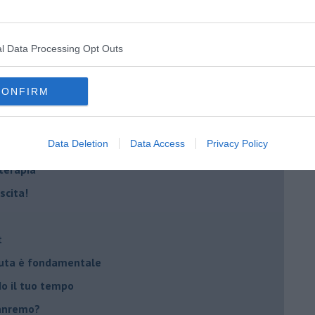
lessi
l Data Processing Opt Outs
 il tempo
na sindrome
CONFIRM
casa
Data Deletion
Data Access
Privacy Policy
i
oterapia
scita!
t
peuta è fondamentale
do il tuo tempo
Sanremo?