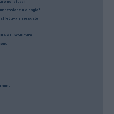
vare noi stessi
 connessione o disagio?
 affettiva e sessuale
ute e l’incolumità
ione
ermine