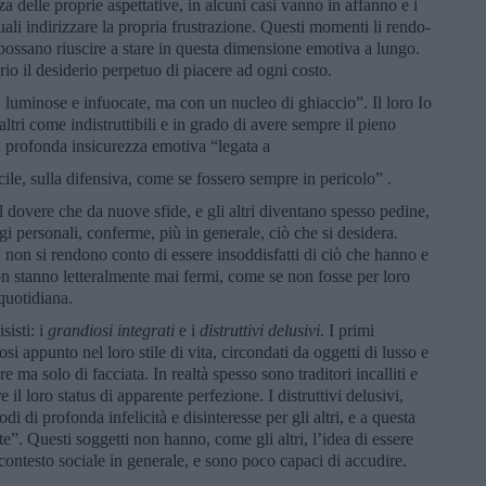
za delle proprie aspettative, in alcuni casi vanno in affanno e i
uali indirizzare la propria frustrazione. Questi momenti li rendo-
 possano riuscire a stare in questa dimensione emotiva a lungo.
prio il desiderio perpetuo di piacere ad ogni costo.
luminose e infuocate, ma con un nucleo di ghiaccio”. Il loro Io
ltri come indistruttibili e in grado di avere sempre il pieno
na profonda insicurezza emotiva “legata a
cile, sulla difensiva, come se fossero sempre in pericolo” .
l dovere che da nuove sfide, e gli altri diventano spesso pedine,
 personali, conferme, più in generale, ciò che si desidera.
on si rendono conto di essere insoddisfatti di ciò che hanno e
non stanno letteralmente mai fermi, come se non fosse per loro
 quotidiana.
sisti: i
grandiosi integrati
e i
distruttivi delusivi
. I primi
 appunto nel loro stile di vita, circondati da oggetti di lusso e
 ma solo di facciata. In realtà spesso sono traditori incalliti e
 il loro status di apparente perfezione. I distruttivi delusivi,
 di profonda infelicità e disinteresse per gli altri, e a questa
nte”. Questi soggetti non hanno, come gli altri, l’idea di essere
oro contesto sociale in generale, e sono poco capaci di accudire.