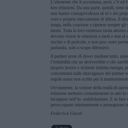
L’elemento che li accomuna, però, c’è ed è
loro relazioni. Da una parte, quindi, sono sic
non hanno consapevolezza di sé e dei propri
vero e proprio meccanismo di difesa. Il difet
lunga, nella coazione a ripetere sempre gli 
menti. Tutta la loro esistenza ruota attorno 
devono vivere le relazioni a metà e mai al 
rischio e di pericolo, e non pos- sono perm
parlando, solo a scopo difensivo.
Il partner sente di dover mediare tutto, umo
l’irritabilità che ne deriverebbe e che sare
proprio lavoro e richiede infinita energia,
concentrarsi sulle stravaganze del partner n
regola aurea non scritta per il mantenimento
Ovviamente, la visione della realtà di ques
relazione mettono costantemente in atto lo 
incappare nell’in- soddisfazione. E se fare c
preoccupano minimamente e proseguono ne
Federica Giusti