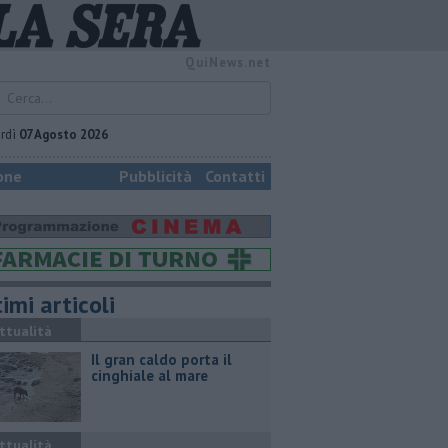
QuiNews.net
rdì
07 Agosto 2026
one
Pubblicità
Contatti
imi articoli
ttualità
Il gran caldo porta il
cinghiale al mare
ttualità