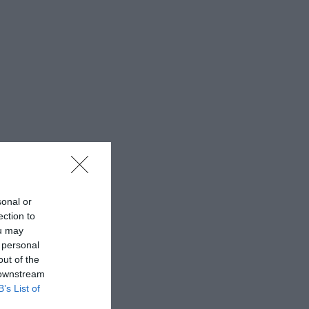
sonal or
ection to
ou may
 personal
out of the
 downstream
B’s List of