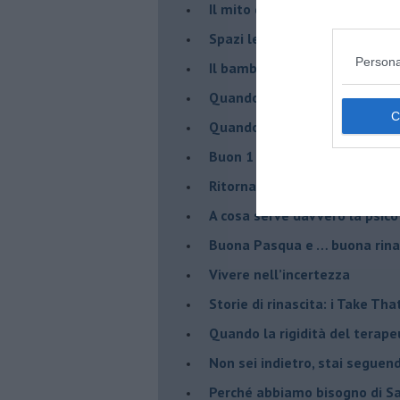
​Il mito della madre leonessa
Spazi leggeri per tempi comp
Persona
Il bambino, il marshmallow e
​Quando cambia il nome di u
​Quando il terapeuta torna a 
​Buon 1 Maggio!
Ritornare indietro di vent’ann
​A cosa serve davvero la psic
​Buona Pasqua e … buona rina
​Vivere nell’incertezza
​Storie di rinascita: i Take Tha
​Quando la rigidità del tera
​Non sei indietro, stai seguen
​Perché abbiamo bisogno di 