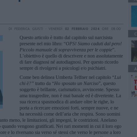
DI FEDERICA GIUSTI - VENERDÌ
02 FEBBRAIO 2024
ORE 08:00
C
Questo articolo è tratto dal capitolo sul narcisista
presente nel mio libro: “
OPS! Siamo caduti dal pero!
Piccolo manuale di sopravvivenza per le coppie
”.
L’obiettivo è quello di descrivere e non assolutamente
di fare diagnosi né autodiagnosi. Per questo ricordo
sempre di rivolgersi a psicologi e/o psichiatri.
A
Come ben delinea Umberta Telfner nel capitolo “
Lui
chi è?”
tratto da “
Ho sposato un Narciso
”, questo
soggetto è brillante, carismatico, avvincente. Spesso
ama trasgredire, non è mai banale ed è divertente. La
sua ricerca spasmodica di andare oltre le righe, lo
porta a ricercare emozioni forti, sempre nuove, e ne
ha necessità come dell’aria che respira. Sono uomini
anto meno, le limitazioni, gli impegni, le costrizioni. Anelano
lo quando vengono gratificati. Nei rari momenti in cui il loro ego
re e lo riversano sia verso sé stessi che verso le persone a loro