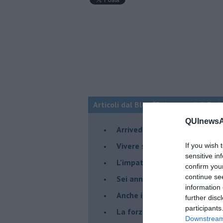
Articoli dal Blog “Psico-cose” di Fed
QUInewsAn
​Arrivederci a settembre
​Vivere secondo la regola del
If you wish 
sensitive in
​L'impatto delle alte tempera
confirm you
continue se
Sei anni di Psico-Cose
information 
​Anche il terapeuta “sente”
further disc
participants
​La forza silenziosa dell'imp
Downstream 