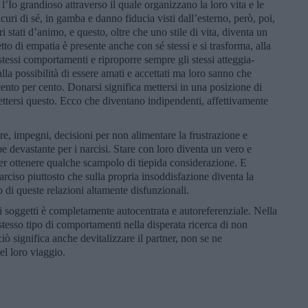
 l’Io grandioso attraverso il quale organizzano la loro vita e le
uri di sé, in gamba e danno fiducia visti dall’esterno, però, poi,
 stati d’animo, e questo, oltre che uno stile di vita, diventa un
to di empatia è presente anche con sé stessi e si trasforma, alla
stessi comportamenti e riproporre sempre gli stessi atteggia-
alla possibilità di essere amati e accettati ma loro sanno che
cento per cento. Donarsi significa mettersi in una posizione di
ettersi questo. Ecco che diventano indipendenti, affettivamente
re, impegni, decisioni per non alimentare la frustrazione e
bbe devastante per i narcisi. Stare con loro diventa un vero e
 per ottenere qualche scampolo di tiepida considerazione. E
arciso piuttosto che sulla propria insoddisfazione diventa la
 di queste relazioni altamente disfunzionali.
ti soggetti è completamente autocentrata e autoreferenziale. Nella
stesso tipo di comportamenti nella disperata ricerca di non
iò significa anche devitalizzare il partner, non se ne
l loro viaggio.