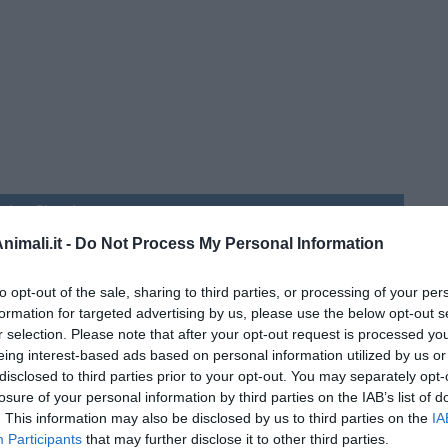
erica Giusti
imali.it -
Do Not Process My Personal Information
 QB (quanto basta)
to opt-out of the sale, sharing to third parties, or processing of your per
formation for targeted advertising by us, please use the below opt-out s
ture sull’umore
r selection. Please note that after your opt-out request is processed y
eing interest-based ads based on personal information utilized by us or
disclosed to third parties prior to your opt-out. You may separately opt-
losure of your personal information by third parties on the IAB’s list of
. This information may also be disclosed by us to third parties on the
IA
egno
Participants
that may further disclose it to other third parties.