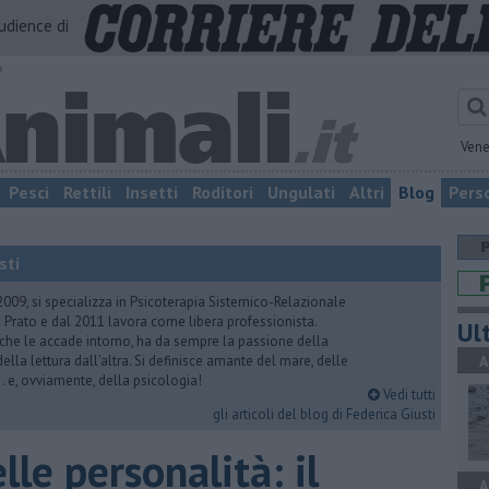
audience di
o
Vene
Pesci
Rettili
Insetti
Roditori
Ungulati
Altri
Blog
Pers
sti
2009, si specializza in Psicoterapia Sistemico-Relazionale
 Prato e dal 2011 lavora come libera professionista.
Ult
 che le accade intorno, ha da sempre la passione della
ella lettura dall’altra. Si definisce amante del mare, delle
A
 e, ovviamente, della psicologia!
Vedi tutti
gli articoli del blog di Federica Giusti
le personalità: il
A