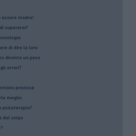
on essere madre!
di supereroi?
 psicologia
ere di dire la loro
to diventa un peso
li errori?
ventano preziose
rle meglio
 psicoterapia?
a del corpo
e?