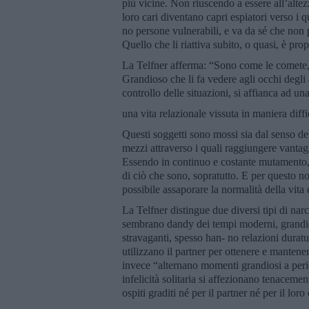
più vicine. Non riuscendo a essere all’altez
loro cari diventano capri espiatori verso i q
no persone vulnerabili, e va da sé che non
Quello che li riattiva subito, o quasi, è pro
La Telfner afferma: “Sono come le comete, 
Grandioso che li fa vedere agli occhi degli a
controllo delle situazioni, si affianca ad u
una vita relazionale vissuta in maniera diffi
Questi soggetti sono mossi sia dal senso de
mezzi attraverso i quali raggiungere vantaggi
Essendo in continuo e costante mutamento, n
di ciò che sono, sopratutto. E per questo 
possibile assaporare la normalità della vita
La Telfner distingue due diversi tipi di narci
sembrano dandy dei tempi moderni, grandiosi
stravaganti, spesso han- no relazioni durature
utilizzano il partner per ottenere e mantenere
invece “alternano momenti grandiosi a periodi
infelicità solitaria si affezionano tenaceme
ospiti graditi né per il partner né per il l