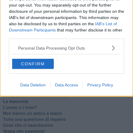
​Il diritto ad essere disconnessi
your opt-out. You may separately opt-out of the further
​Il pensiero dicotomico e la salute mentale
disclosure of your personal information by third parties on the
​Consigli di lettura per genitori e non solo
​La Clownterapia
IAB’s list of downstream participants. This information may
​Differenze tra persone frustrate e non
also be disclosed by us to third parties on the
IAB’s List of
L’invisibile fatica mentale
Downstream Participants
that may further disclose it to other
Vacanze a km zero
third parties.
​Buone Vacan(si)e!
​Il lato positivo delle cose
Personal Data Processing Opt Outs
​Storie antiche di tempi moderni
​Quello che alle mamme non dicono
CONFIRM
Adultescenza
Homo imbecillis
​4 anni di Blog
Quando il silenzio è aggressivo
Data Deletion
Data Access
Privacy Policy
​Il passato, questo conosciuto!
​Clima ballerino e sbalzi d’umore
La maternità
​L’uomo o l’orso?
Non hanno un amico a teatro​
​Tutta una questione di rispetto
​Cose che ci esauriscono
​Vespa che passione!