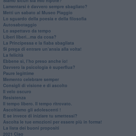
​Siamo sicuri sia mio nipote?
​Lamentarsi è davvero sempre sbagliato?
​Metti un sabato al Museo Piaggio
​Lo sguardo della poesia e della filosofia
Autosabotaggio
​Lo aspettavo da tempo
​Liberi liberi...ma da cosa?
​La Principessa e la fiaba sbagliata
Si prega di entrare un’ansia alla volta!
​La felicità
​Ebbene sì, l’ho preso anche io!
​Davvero la psicologia è superflua?
Paure legittime
​Memento celebrare semper
​Consigli di visione e di ascolto
​Il velo oscuro
Resistenza
​Il tempo libero. Il tempo ritrovato.
Ascoltiamo gli adolescenti !
​E se invece di iniziare tu smettessi?
​Ascolta le tue emozioni per essere più in forma!
​La lista dei buoni propositi
2021 Ciao