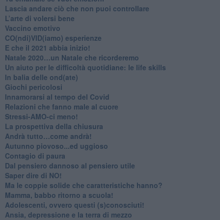
​Lascia andare ciò che non puoi controllare
L’arte di volersi bene
​Vaccino emotivo
CO(ndi)VID(iamo) esperienze
​E che il 2021 abbia inizio!
​Natale 2020…un Natale che ricorderemo
Un aiuto per le difficoltà quotidiane: le life skills
​In balia delle ond(ate)
Giochi pericolosi
Innamorarsi al tempo del Covid
​Relazioni che fanno male al cuore
​Stressi-AMO-ci meno!
​La prospettiva della chiusura
​Andrà tutto…come andrà!
Autunno piovoso...ed uggioso
​Contagio di paura
​Dal pensiero dannoso al pensiero utile
​Saper dire di NO!
​Ma le coppie solide che caratteristiche hanno?
​Mamma, babbo ritorno a scuola!
Adolescenti, ovvero questi (s)conosciuti!
Ansia, depressione e la terra di mezzo