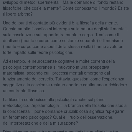
sviluppo di metodi sperimentali. Ma le domande di fondo restano
filosofiche: che cos’è la mente? Come conosciamo il mondo? Esiste
il libero arbitrio?
Uno dei punti di contatto più evidenti è la filosofia della mente.
Questo ambito filosofico si interroga sulla natura degli stati mentali,
sulla coscienza e sul rapporto tra mente e corpo. Temi come il
dualismo (mente e corpo come sostanze separate) e il monismo
(mente e corpo come aspetti della stessa realtà) hanno avuto un
forte impatto sulle teorie psicologiche.
Ad esempio, le neuroscienze cognitive e molte correnti della
psicologia contemporanea si muovono in una prospettiva
materialista, secondo cui i processi mentali emergono dal
funzionamento del cervello. Tuttavia, questioni come l’esperienza
soggettiva o la coscienza restano aperte e continuano a richiedere
un confronto filosofico.
La filosofia contribuisce alla psicologia anche sul piano
metodologico. L’epistemologia – la branca della filosofia che studia
la conoscenza – pone domande cruciali: cosa significa “spiegare”
un fenomeno psicologico? Qual è il ruolo dell’osservazione,
dell’interpretazione e della misurazione?
Dibattiti come quello tra approcci quantitativi e qualitativi, o tra