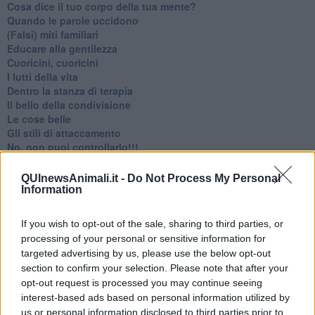
​Cosa dice il tuo corpo della tua mente?
​Quando le parole uccidono
​(Falsi) miti familiari
​Educare alla gentilezza
​Cuoricini, cuoricini
I lutti della vita
​Dentro la stanza di terapia
​Il bello della condivisione
Le cose belle
​Gli stili di attaccamento
No, non puoi controllarlo!!!
​L’importanza dell’assenza della madre
​Prendiamoci un pò meno sul serio
QUInewsAnimali.it -
Do Not Process My Personal
​L’anno che verrà
Information
​Cazzullo e nostre radici
​Come un elefante in soggiorno
If you wish to opt-out of the sale, sharing to third parties, or
​Abbiamo perso tutti
processing of your personal or sensitive information for
E se le cose non vanno come vorresti?
targeted advertising by us, please use the below opt-out
​Chi sono i genitori elicottero
section to confirm your selection. Please note that after your
Come è davvero la terapia
opt-out request is processed you may continue seeing
Quando il diritto alla disconnessione non viene accolto
interest-based ads based on personal information utilized by
​L’importanza della comunicazione in famiglia
us or personal information disclosed to third parties prior to