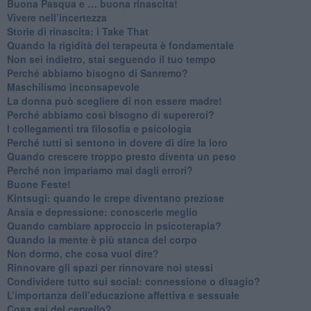
​Buona Pasqua e … buona rinascita!
​Vivere nell’incertezza
​Storie di rinascita: i Take That
​Quando la rigidità del terapeuta è fondamentale
​Non sei indietro, stai seguendo il tuo tempo
​Perché abbiamo bisogno di Sanremo?
​Maschilismo inconsapevole
​La donna può scegliere di non essere madre!
​Perché abbiamo così bisogno di supereroi?
​I collegamenti tra filosofia e psicologia
​Perché tutti si sentono in dovere di dire la loro
​Quando crescere troppo presto diventa un peso
​Perché non impariamo mai dagli errori?
​Buone Feste!
​Kintsugi: quando le crepe diventano preziose
Ansia e depressione: conoscerle meglio
Quando cambiare approccio in psicoterapia?
​Quando la mente è più stanca del corpo
Non dormo, che cosa vuol dire?
​Rinnovare gli spazi per rinnovare noi stessi
​Condividere tutto sui social: connessione o disagio?
​L’importanza dell’educazione affettiva e sessuale
​Cosa sai del cervello?