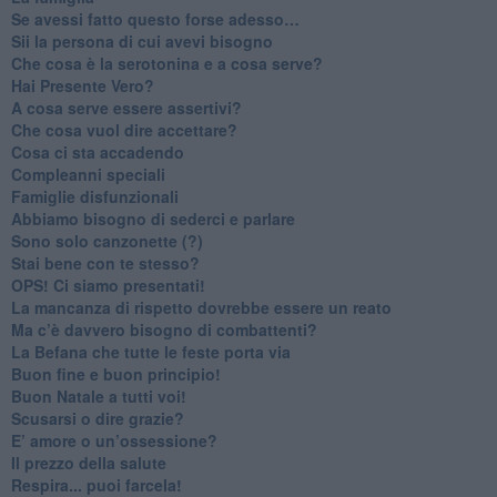
​Se avessi fatto questo forse adesso…
​Sii la persona di cui avevi bisogno
Che cosa è la serotonina e a cosa serve?
​Hai Presente Vero?
A cosa serve essere assertivi?
​Che cosa vuol dire accettare?
​Cosa ci sta accadendo
​Compleanni speciali
​Famiglie disfunzionali
​Abbiamo bisogno di sederci e parlare
Sono solo canzonette (?)
​Stai bene con te stesso?
​OPS! Ci siamo presentati!
​La mancanza di rispetto dovrebbe essere un reato
​Ma c’è davvero bisogno di combattenti?
​La Befana che tutte le feste porta via
Buon fine e buon principio!
​Buon Natale a tutti voi!
​Scusarsi o dire grazie?
​E’ amore o un’ossessione?
​Il prezzo della salute
​Respira... puoi farcela!