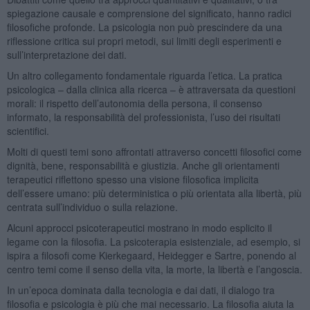
spiegazione causale e comprensione del significato, hanno radici
filosofiche profonde. La psicologia non può prescindere da una
riflessione critica sui propri metodi, sui limiti degli esperimenti e
sull’interpretazione dei dati.
Un altro collegamento fondamentale riguarda l’etica. La pratica
psicologica – dalla clinica alla ricerca – è attraversata da questioni
morali: il rispetto dell’autonomia della persona, il consenso
informato, la responsabilità del professionista, l’uso dei risultati
scientifici.
Molti di questi temi sono affrontati attraverso concetti filosofici come
dignità, bene, responsabilità e giustizia. Anche gli orientamenti
terapeutici riflettono spesso una visione filosofica implicita
dell’essere umano: più deterministica o più orientata alla libertà, più
centrata sull’individuo o sulla relazione.
Alcuni approcci psicoterapeutici mostrano in modo esplicito il
legame con la filosofia. La psicoterapia esistenziale, ad esempio, si
ispira a filosofi come Kierkegaard, Heidegger e Sartre, ponendo al
centro temi come il senso della vita, la morte, la libertà e l’angoscia.
In un’epoca dominata dalla tecnologia e dai dati, il dialogo tra
filosofia e psicologia è più che mai necessario. La filosofia aiuta la