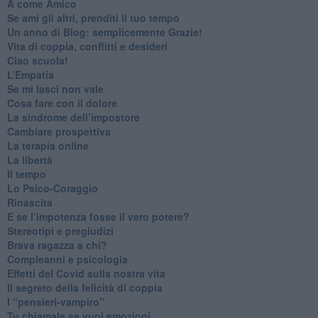
​A come Amico
​Se ami gli altri, prenditi il tuo tempo
​Un anno di Blog: semplicemente Grazie!
​Vita di coppia, conflitti e desideri
​Ciao scuola!
​L’Empatia
​Se mi lasci non vale
Cosa fare con il dolore
​La sindrome dell’impostore
​Cambiare prospettiva
La terapia online
La libertà
​Il tempo
​Lo Psico-Coraggio
Rinascita
​E se l’impotenza fosse il vero potere?
Stereotipi e pregiudizi
​Brava ragazza a chi?
​Compleanni e psicologia
Effetti del Covid sulla nostra vita
Il segreto della felicità di coppia
​I “pensieri-vampiro”
​Tu chiamale se vuoi emozioni