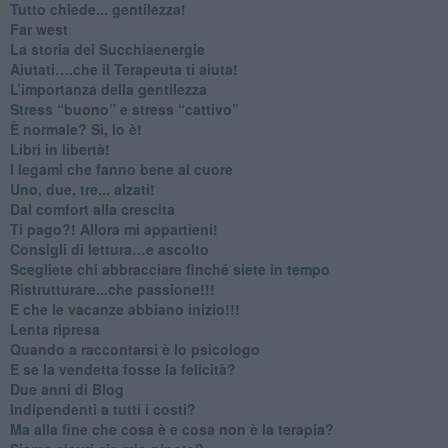
​Tutto chiede... gentilezza!
​Far west
​La storia dei Succhiaenergie
​Aiutati….che il Terapeuta ti aiuta!
​L’importanza della gentilezza
​Stress “buono” e stress “cattivo”
​È normale? Sì, lo è!
​Libri in libertà!
​I legami che fanno bene al cuore
Uno, due, tre... alzati!​
​Dal comfort alla crescita
​Ti pago?! Allora mi appartieni!​
​Consigli di lettura…e ascolto
​Scegliete chi abbracciare finché siete in tempo
​Ristrutturare...che passione!!!
​E che le vacanze abbiano inizio!!!
​Lenta ripresa
​Quando a raccontarsi è lo psicologo
​E se la vendetta fosse la felicità?
​Due anni di Blog
​Indipendenti a tutti i costi?
​Ma alla fine che cosa è e cosa non è la terapia?