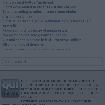
​Rientro con il botto? Anche no!
Dimmi dove andrai in vacanza e ti dirò chi sei!
​Estate, psicologia, animali…una strana triade!
​Crisi o possibilità?
​Storia di un tacco a spillo, dell’ansia e della necessità di
controllo
​Psico-sogno di un teatro di mezza estate
"La memoria che solo gli anziani hanno"
​Vi è mai capitato essere in bici…ma senza sella?!
​Gli ami(ci) che ci tirano su
Psico-riflessioni post covid di inizio estate
Editore Toscana Media Channel srl - Via Dei Martelli, 8 - 50129
FIRENZE - info@toscanamediachannel.it. TOSCANA MEDIA
NEWS quotidiano on line registrato presso il Tribunale di Firenze
al n. 5935 del 27.09.2013. Iscrizione ROC 22105 - C.F. e P.Iva
0620787048
Fatturazione Elettronica M5UXCR1 |
Privacy Nielsen
Direttore responsabile Marco Migli