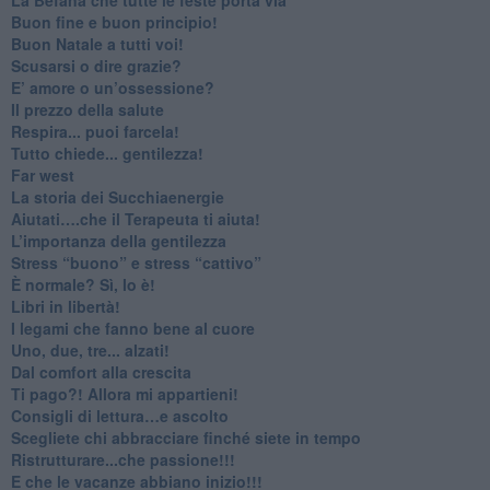
Buon fine e buon principio!
​Buon Natale a tutti voi!
​Scusarsi o dire grazie?
​E’ amore o un’ossessione?
​Il prezzo della salute
​Respira... puoi farcela!
​Tutto chiede... gentilezza!
​Far west
​La storia dei Succhiaenergie
​Aiutati….che il Terapeuta ti aiuta!
​L’importanza della gentilezza
​Stress “buono” e stress “cattivo”
​È normale? Sì, lo è!
​Libri in libertà!
​I legami che fanno bene al cuore
Uno, due, tre... alzati!​
​Dal comfort alla crescita
​Ti pago?! Allora mi appartieni!​
​Consigli di lettura…e ascolto
​Scegliete chi abbracciare finché siete in tempo
​Ristrutturare...che passione!!!
​E che le vacanze abbiano inizio!!!