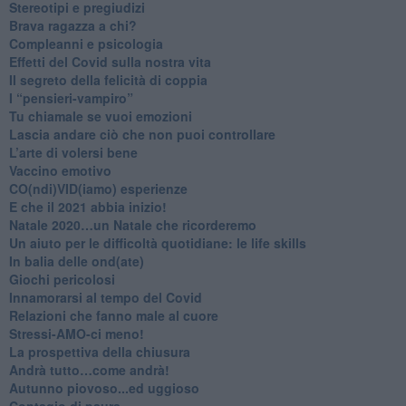
Stereotipi e pregiudizi
​Brava ragazza a chi?
​Compleanni e psicologia
Effetti del Covid sulla nostra vita
Il segreto della felicità di coppia
​I “pensieri-vampiro”
​Tu chiamale se vuoi emozioni
​Lascia andare ciò che non puoi controllare
L’arte di volersi bene
​Vaccino emotivo
CO(ndi)VID(iamo) esperienze
​E che il 2021 abbia inizio!
​Natale 2020…un Natale che ricorderemo
Un aiuto per le difficoltà quotidiane: le life skills
​In balia delle ond(ate)
Giochi pericolosi
Innamorarsi al tempo del Covid
​Relazioni che fanno male al cuore
​Stressi-AMO-ci meno!
​La prospettiva della chiusura
​Andrà tutto…come andrà!
Autunno piovoso...ed uggioso
​Contagio di paura