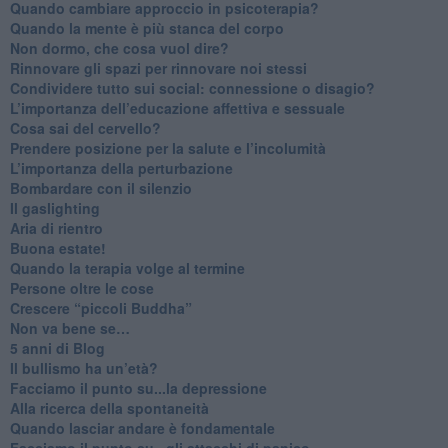
Quando cambiare approccio in psicoterapia?
​Quando la mente è più stanca del corpo
Non dormo, che cosa vuol dire?
​Rinnovare gli spazi per rinnovare noi stessi
​Condividere tutto sui social: connessione o disagio?
​L’importanza dell’educazione affettiva e sessuale
​Cosa sai del cervello?
Prendere posizione per la salute e l’incolumità
L’importanza della perturbazione
​Bombardare con il silenzio
Il gaslighting
Aria di rientro
Buona estate!
​Quando la terapia volge al termine
​Persone oltre le cose
​Crescere “piccoli Buddha”
Non va bene se…
​5 anni di Blog
​Il bullismo ha un’età?
Facciamo il punto su...la depressione
​Alla ricerca della spontaneità
​Quando lasciar andare è fondamentale
Facciamo il punto su...gli attacchi di panico