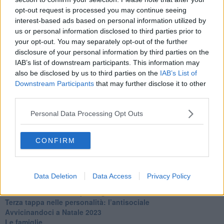
​Clima ballerino e sbalzi d’umore
opt-out request is processed you may continue seeing
La maternità
interest-based ads based on personal information utilized by
​L’uomo o l’orso?
us or personal information disclosed to third parties prior to
Non hanno un amico a teatro​
​Tutta una questione di rispetto
your opt-out. You may separately opt-out of the further
​Cose che ci esauriscono
disclosure of your personal information by third parties on the
​Vespa che passione!
IAB’s list of downstream participants. This information may
​Lasciate ai vostri figli il diritto di piangere
also be disclosed by us to third parties on the
IAB’s List of
​Parole d’amore regalate al vento
Downstream Participants
that may further disclose it to other
​Essere genitori di un adolescente
third parties.
​Saper pazientare
​Giornata del Fiocchetto Lilla
Personal Data Processing Opt Outs
​Venerdì emozionalmente sostenibile
Ma ti ascolti?
CONFIRM
Contornati di persone che…
Non dare niente per scontato
Che cos’è la dipendenza affettiva?
Quarta tappa nelle personalità: il narcisista
Data Deletion
Data Access
Privacy Policy
​Nuovi arrivi!
​Iniziamo l’anno con il piede giusto
​Terza tappa nelle personalità: l’antisociale
​Avvicinandoci a Natale 2023
Le famiglie