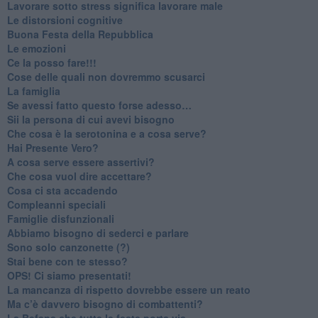
​Lavorare sotto stress significa lavorare male
​Le distorsioni cognitive
​Buona Festa della Repubblica
Le emozioni
​Ce la posso fare!!!
​Cose delle quali non dovremmo scusarci
​La famiglia
​Se avessi fatto questo forse adesso…
​Sii la persona di cui avevi bisogno
Che cosa è la serotonina e a cosa serve?
​Hai Presente Vero?
A cosa serve essere assertivi?
​Che cosa vuol dire accettare?
​Cosa ci sta accadendo
​Compleanni speciali
​Famiglie disfunzionali
​Abbiamo bisogno di sederci e parlare
Sono solo canzonette (?)
​Stai bene con te stesso?
​OPS! Ci siamo presentati!
​La mancanza di rispetto dovrebbe essere un reato
​Ma c’è davvero bisogno di combattenti?
​La Befana che tutte le feste porta via