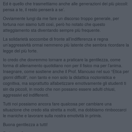
Ed è quello che trasmettiamo anche alle generazioni dei più piccoli:
pensa a te, il resto penserà a se’.
Ovviamente lungi da me fare un discorso troppo generale, per
fortuna non siamo tutti così, però ho notato che questo
atteggiamento sta diventando sempre più frequente.
La solidarietà soccombe di fronte all’indifferenza e regna
un’aggressività ormai nemmeno più latente che sembra ricordare la
legge del più forte.
Io credo che dovremmo tornare a praticare la gentilezza, come
forma di allenamento quotidiano non per il fisico ma per l’anima.
Insegnare, come sostiene anche il Prof. Mancuso nel suo “Etica per
giorni difficili”, non tanto e non solo la didattica nozionistica e
cognitiva, ma soprattutto alfabetizzare emotivamente gli studenti ti
sin da piccoli, in modo che non possano essere adulti chiusi,
aggressivi ed indifferenti.
Tutti noi possiamo ancora fare qualcosa per cambiare una
situazione che credo stia stretta a molti, ma dobbiamo rimboccarci
le maniche e lavorare sulla nostra emotività in primis.
Buona gentilezza a tutti!