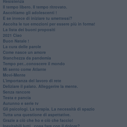
Resistenza
​Il tempo libero. Il tempo ritrovato.
Ascoltiamo gli adolescenti !
​E se invece di iniziare tu smettessi?
​Ascolta le tue emozioni per essere più in forma!
​La lista dei buoni propositi
2021 Ciao
Buon Natale !
​La cura delle parole
​Come nasce un amore
Stanchezza da pandemia
​Tempo per...conoscere il mondo
​Mi sento come Atlante
​Movi-Mente
​L’importanza del lavoro di rete
​Deliziare il palato. Alleggerire la mente.
​Senza rancore
​Testa e pancia
​Autunno e serie tv
​Gli psicologi. La terapia. La necessità di spazio
​Tutta una questione di aspettative.
​Grazie a ciò che ho e ciò che faccio!
​Inevitabili lutti...cosa fare con il dolore?