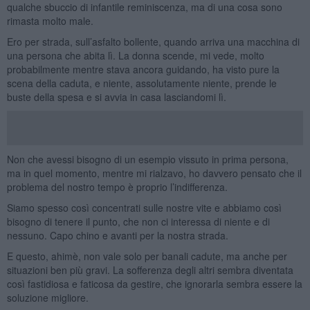
qualche sbuccio di infantile reminiscenza, ma di una cosa sono
rimasta molto male.
Ero per strada, sull’asfalto bollente, quando arriva una macchina di
una persona che abita lì. La donna scende, mi vede, molto
probabilmente mentre stava ancora guidando, ha visto pure la
scena della caduta, e niente, assolutamente niente, prende le
buste della spesa e si avvia in casa lasciandomi lì.
Non che avessi bisogno di un esempio vissuto in prima persona,
ma in quel momento, mentre mi rialzavo, ho davvero pensato che il
problema del nostro tempo è proprio l’indifferenza.
Siamo spesso così concentrati sulle nostre vite e abbiamo così
bisogno di tenere il punto, che non ci interessa di niente e di
nessuno. Capo chino e avanti per la nostra strada.
E questo, ahimè, non vale solo per banali cadute, ma anche per
situazioni ben più gravi. La sofferenza degli altri sembra diventata
così fastidiosa e faticosa da gestire, che ignorarla sembra essere la
soluzione migliore.