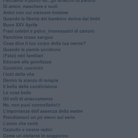
Di amori, maschere e ruoli
​Amici con cui crescere insieme
​Quando la libertà del bambino deriva dai limiti
Buon XXV Aprile
​Frasi celebri e psico_interessanti di cartoni
​Panchine rosso sangue
​Cosa dice il tuo corpo della tua mente?
​Quando le parole uccidono
​(Falsi) miti familiari
​Educare alla gentilezza
​Cuoricini, cuoricini
I lutti della vita
​Dentro la stanza di terapia
​Il bello della condivisione
Le cose belle
​Gli stili di attaccamento
No, non puoi controllarlo!!!
​L’importanza dell’assenza della madre
​Prendiamoci un pò meno sul serio
​L’anno che verrà
​Cazzullo e nostre radici
​Come un elefante in soggiorno