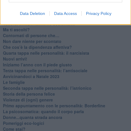
​Parole d’amore regalate al vento
​Essere genitori di un adolescente
​Saper pazientare
Data Deletion
Data Access
Privacy Policy
​Giornata del Fiocchetto Lilla
​Venerdì emozionalmente sostenibile
Ma ti ascolti?
Contornati di persone che…
Non dare niente per scontato
Che cos’è la dipendenza affettiva?
Quarta tappa nelle personalità: il narcisista
​Nuovi arrivi!
​Iniziamo l’anno con il piede giusto
​Terza tappa nelle personalità: l’antisociale
​Avvicinandoci a Natale 2023
Le famiglie
Seconda tappa nelle personalità: l’istrionico
​Storia della persona felice
Violenze di (ogni) genere
​Primo appuntamento con le personalità: Borderline
La psicosomatica: quando il corpo parla
Donne...quanta strada ancora
​Pomeriggi eco-logici
​Come stai?