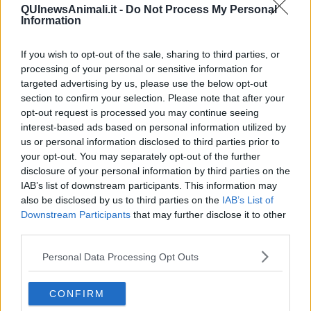
​Consigli di lettura per genitori e non solo
QUInewsAnimali.it -
Do Not Process My Personal
​La Clownterapia
Information
​Differenze tra persone frustrate e non
L’invisibile fatica mentale
If you wish to opt-out of the sale, sharing to third parties, or
Vacanze a km zero
processing of your personal or sensitive information for
​Buone Vacan(si)e!
targeted advertising by us, please use the below opt-out
​Il lato positivo delle cose
section to confirm your selection. Please note that after your
​Storie antiche di tempi moderni
opt-out request is processed you may continue seeing
​Quello che alle mamme non dicono
interest-based ads based on personal information utilized by
Adultescenza
us or personal information disclosed to third parties prior to
Homo imbecillis
your opt-out. You may separately opt-out of the further
​4 anni di Blog
disclosure of your personal information by third parties on the
Quando il silenzio è aggressivo
​Il passato, questo conosciuto!
IAB’s list of downstream participants. This information may
​Clima ballerino e sbalzi d’umore
also be disclosed by us to third parties on the
IAB’s List of
La maternità
Downstream Participants
that may further disclose it to other
​L’uomo o l’orso?
third parties.
Non hanno un amico a teatro​
​Tutta una questione di rispetto
Personal Data Processing Opt Outs
​Cose che ci esauriscono
​Vespa che passione!
CONFIRM
​Lasciate ai vostri figli il diritto di piangere