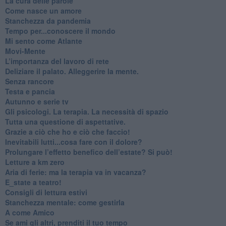
​La cura delle parole
​Come nasce un amore
Stanchezza da pandemia
​Tempo per...conoscere il mondo
​Mi sento come Atlante
​Movi-Mente
​L’importanza del lavoro di rete
​Deliziare il palato. Alleggerire la mente.
​Senza rancore
​Testa e pancia
​Autunno e serie tv
​Gli psicologi. La terapia. La necessità di spazio
​Tutta una questione di aspettative.
​Grazie a ciò che ho e ciò che faccio!
​Inevitabili lutti...cosa fare con il dolore?
Prolungare l’effetto benefico dell’estate? Si può!
​Letture a km zero
​Aria di ferie: ma la terapia va in vacanza?
​E_state a teatro!
​Consigli di lettura estivi
​Stanchezza mentale: come gestirla
​A come Amico
​Se ami gli altri, prenditi il tuo tempo