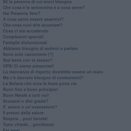
​Sii la persona di cui avevi bisogno
Che cosa è la serotonina e a cosa serve?
​Hai Presente Vero?
A cosa serve essere assertivi?
​Che cosa vuol dire accettare?
​Cosa ci sta accadendo
​Compleanni speciali
​Famiglie disfunzionali
​Abbiamo bisogno di sederci e parlare
Sono solo canzonette (?)
​Stai bene con te stesso?
​OPS! Ci siamo presentati!
​La mancanza di rispetto dovrebbe essere un reato
​Ma c’è davvero bisogno di combattenti?
​La Befana che tutte le feste porta via
Buon fine e buon principio!
​Buon Natale a tutti voi!
​Scusarsi o dire grazie?
​E’ amore o un’ossessione?
​Il prezzo della salute
​Respira... puoi farcela!
​Tutto chiede... gentilezza!
​Far west