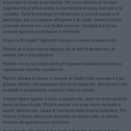
si può fare in tempi di pandemia. Per cui si attivano le funzioni
cognitive ma si affina anche la coordinazione oculo-manuale e la
curiosità. Corsi di bricolage si intersecano a corsi di poesia e di
psicologia, per poi passare all’inglese e al cucito. Insomma tante
proposte diverse con una finalità comune: impegnare il tempo
creando spazi di condivisione e confronto.
Cosa c’è di meglio? Secondo me poco o niente onestamente!
Perché gli anziani hanno bisogno più di altri di sentirsi vivi, di
sentirsi utili e di impegnarsi.
Perché non è mai troppo tardi per imparare qualcosa di nuovo o
rispolverare vecchie conoscenze.
Perché attivare la mente e rendere le nostre mani operose è il più
grande vaccino che possiamo fare a noi stessi per allontanare il più
possibile il decadimento cognitivo, fisico e morale.
Il tempo libero spesso è visto, a questa età, come un limite anziché
come un’opportunità. Proprio perché non si sa come riempirlo e,
quindi, diventa eco, cassa di risonanza della propria solitudine. Per
fortuna, il tempo libero può diventare un tempo utile, un tempo
ritrovato da spendere per arricchirsi.
In un mondo che corre e che vuole tutti al top, spesso la fascia