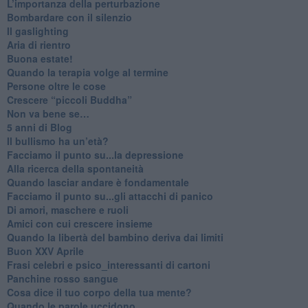
L’importanza della perturbazione
​Bombardare con il silenzio
Il gaslighting
Aria di rientro
Buona estate!
​Quando la terapia volge al termine
​Persone oltre le cose
​Crescere “piccoli Buddha”
Non va bene se…
​5 anni di Blog
​Il bullismo ha un’età?
Facciamo il punto su...la depressione
​Alla ricerca della spontaneità
​Quando lasciar andare è fondamentale
Facciamo il punto su...gli attacchi di panico
Di amori, maschere e ruoli
​Amici con cui crescere insieme
​Quando la libertà del bambino deriva dai limiti
Buon XXV Aprile
​Frasi celebri e psico_interessanti di cartoni
​Panchine rosso sangue
​Cosa dice il tuo corpo della tua mente?
​Quando le parole uccidono