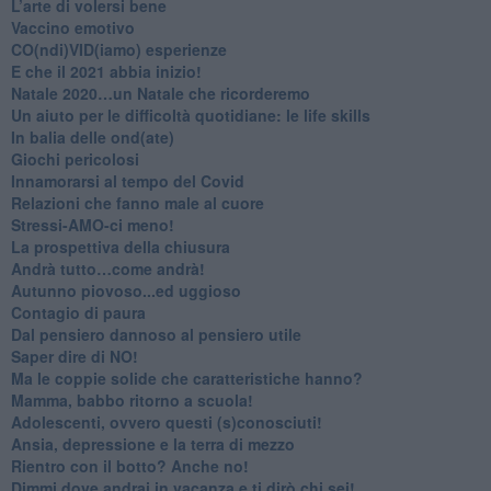
L’arte di volersi bene
​Vaccino emotivo
CO(ndi)VID(iamo) esperienze
​E che il 2021 abbia inizio!
​Natale 2020…un Natale che ricorderemo
Un aiuto per le difficoltà quotidiane: le life skills
​In balia delle ond(ate)
Giochi pericolosi
Innamorarsi al tempo del Covid
​Relazioni che fanno male al cuore
​Stressi-AMO-ci meno!
​La prospettiva della chiusura
​Andrà tutto…come andrà!
Autunno piovoso...ed uggioso
​Contagio di paura
​Dal pensiero dannoso al pensiero utile
​Saper dire di NO!
​Ma le coppie solide che caratteristiche hanno?
​Mamma, babbo ritorno a scuola!
Adolescenti, ovvero questi (s)conosciuti!
Ansia, depressione e la terra di mezzo
​Rientro con il botto? Anche no!
Dimmi dove andrai in vacanza e ti dirò chi sei!