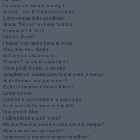
​La storia dei Succhiaenergie
​Aiutati….che il Terapeuta ti aiuta!
​L’importanza della gentilezza
​Stress “buono” e stress “cattivo”
​È normale? Sì, lo è!
​Libri in libertà!
​I legami che fanno bene al cuore
Uno, due, tre... alzati!​
​Dal comfort alla crescita
​Ti pago?! Allora mi appartieni!​
​Consigli di lettura…e ascolto
​Scegliete chi abbracciare finché siete in tempo
​Ristrutturare...che passione!!!
​E che le vacanze abbiano inizio!!!
​Lenta ripresa
​Quando a raccontarsi è lo psicologo
​E se la vendetta fosse la felicità?
​Due anni di Blog
​Indipendenti a tutti i costi?
​Ma alla fine che cosa è e cosa non è la terapia?
​Siamo sicuri sia mio nipote?
​Lamentarsi è davvero sempre sbagliato?