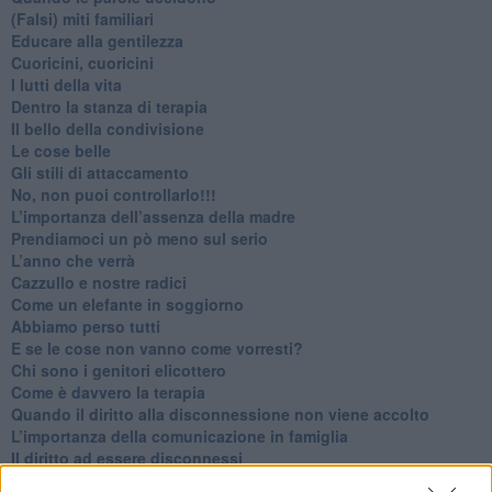
​(Falsi) miti familiari
​Educare alla gentilezza
​Cuoricini, cuoricini
I lutti della vita
​Dentro la stanza di terapia
​Il bello della condivisione
Le cose belle
​Gli stili di attaccamento
No, non puoi controllarlo!!!
​L’importanza dell’assenza della madre
​Prendiamoci un pò meno sul serio
​L’anno che verrà
​Cazzullo e nostre radici
​Come un elefante in soggiorno
​Abbiamo perso tutti
E se le cose non vanno come vorresti?
​Chi sono i genitori elicottero
Come è davvero la terapia
Quando il diritto alla disconnessione non viene accolto
​L’importanza della comunicazione in famiglia
​Il diritto ad essere disconnessi
​Il pensiero dicotomico e la salute mentale