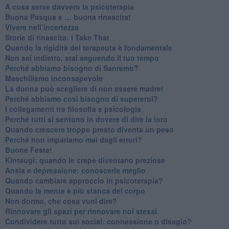
​A cosa serve davvero la psicoterapia
​Buona Pasqua e … buona rinascita!
​Vivere nell’incertezza
​Storie di rinascita: i Take That
​Quando la rigidità del terapeuta è fondamentale
​Non sei indietro, stai seguendo il tuo tempo
​Perché abbiamo bisogno di Sanremo?
​Maschilismo inconsapevole
​La donna può scegliere di non essere madre!
​Perché abbiamo così bisogno di supereroi?
​I collegamenti tra filosofia e psicologia
​Perché tutti si sentono in dovere di dire la loro
​Quando crescere troppo presto diventa un peso
​Perché non impariamo mai dagli errori?
​Buone Feste!
​Kintsugi: quando le crepe diventano preziose
Ansia e depressione: conoscerle meglio
Quando cambiare approccio in psicoterapia?
​Quando la mente è più stanca del corpo
Non dormo, che cosa vuol dire?
​Rinnovare gli spazi per rinnovare noi stessi
​Condividere tutto sui social: connessione o disagio?