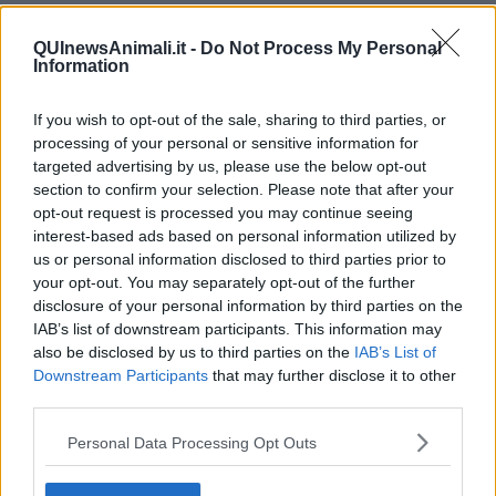
​L’importanza della comunicazione in famiglia
​Il diritto ad essere disconnessi
QUInewsAnimali.it -
Do Not Process My Personal
​Il pensiero dicotomico e la salute mentale
Information
​Consigli di lettura per genitori e non solo
​La Clownterapia
​Differenze tra persone frustrate e non
If you wish to opt-out of the sale, sharing to third parties, or
L’invisibile fatica mentale
processing of your personal or sensitive information for
Vacanze a km zero
targeted advertising by us, please use the below opt-out
​Buone Vacan(si)e!
section to confirm your selection. Please note that after your
​Il lato positivo delle cose
opt-out request is processed you may continue seeing
​Storie antiche di tempi moderni
interest-based ads based on personal information utilized by
​Quello che alle mamme non dicono
us or personal information disclosed to third parties prior to
Adultescenza
your opt-out. You may separately opt-out of the further
Homo imbecillis
disclosure of your personal information by third parties on the
​4 anni di Blog
IAB’s list of downstream participants. This information may
Quando il silenzio è aggressivo
also be disclosed by us to third parties on the
IAB’s List of
​Il passato, questo conosciuto!
Downstream Participants
that may further disclose it to other
​Clima ballerino e sbalzi d’umore
third parties.
La maternità
​L’uomo o l’orso?
Personal Data Processing Opt Outs
Non hanno un amico a teatro​
​Tutta una questione di rispetto