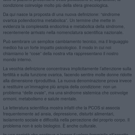
condizione coinvolge molto più della sfera ginecologica.
Da qui nasce la proposta di una nuova definizione: “sindrome
ovarica poliendocrina metabolica”. Un termine che mette in
evidenza la complessità endocrina e metabolica della sindrome,
recentemente arrivato nella nomenclatura scientifica nazionale.
Può sembrare un semplice cambiamento tecnico, ma il linguaggio
medico ha un forte impatto psicologico. Il modo in cui noi
chiamiamo le “cose” della nostra vita rappresentano il nostro
mondo interno.
La vecchia definizione concentrava implicitamente l’attenzione sulla
fertilità e sulla funzione ovarica, facendo sentire molte donne ridotte
alla dimensione riproduttiva. La nuova denominazione prova invece
a restituire un’immagine più ampia della condizione: non un
problema “delle ovaie”, ma una sindrome sistemica che coinvolge
ormoni, metabolismo e salute mentale.
La letteratura scientifica mostra infatti che la PCOS si associa
frequentemente ad ansia, depressione, disturbi alimentari,
isolamento sociale e difficoltà nella percezione del proprio corpo. Il
problema non è solo biologico. È anche culturale.
In una società che continua a legare il valore femminile all’aspetto