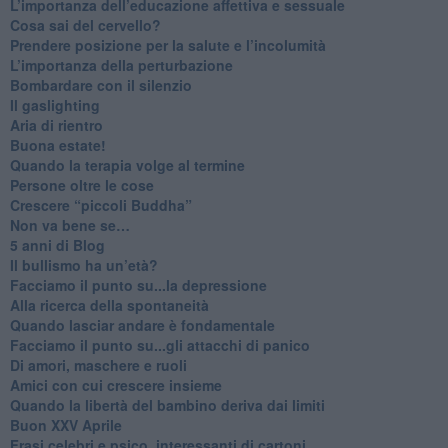
​L’importanza dell’educazione affettiva e sessuale
​Cosa sai del cervello?
Prendere posizione per la salute e l’incolumità
L’importanza della perturbazione
​Bombardare con il silenzio
Il gaslighting
Aria di rientro
Buona estate!
​Quando la terapia volge al termine
​Persone oltre le cose
​Crescere “piccoli Buddha”
Non va bene se…
​5 anni di Blog
​Il bullismo ha un’età?
Facciamo il punto su...la depressione
​Alla ricerca della spontaneità
​Quando lasciar andare è fondamentale
Facciamo il punto su...gli attacchi di panico
Di amori, maschere e ruoli
​Amici con cui crescere insieme
​Quando la libertà del bambino deriva dai limiti
Buon XXV Aprile
​Frasi celebri e psico_interessanti di cartoni