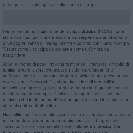
rimangono. Lo vedo spesso nella stanza di terapia.
Per molte donne, la sindrome dell’ovaio policistico (PCOS) non è
stata solo una condizione medica, ma un’esperienza emotiva fatta
di vergogna, senso di inadeguatezza e conflitto con il proprio corpo.
Vissuta come una colpa da espiare e come un’ombra da
nascondere.
Acne, aumento di peso, irregolarità mestruali, irsutismo, difficoltà di
fertilità: sintomi diversi che spesso incidono profondamente
sull’autostima e sull’immagine corporea. Molte donne raccontano di
essersi sentite “sbagliate”, lontane dagli ideali di femminilità
associati a magrezza, pelle perfetta e maternità. E questo, spesso,
è stato relegato a semplice “fastidio”, “esagerazione”, insomma
qualcosa che le donne amplificavano quasi fosse un loro modo per
stare al centro dell’attenzione.
Negli ultimi anni la comunità scientifica ha iniziato a discutere anche
del nome della sindrome. Sempre più specialisti ritengono che
“ovaio policistico” sia una definizione limitante e imprecisa. Non
tutte le pazienti presentano ovaie policistiche e, soprattutto, la