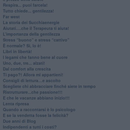
​Respira... puoi farcela!
​Tutto chiede... gentilezza!
​Far west
​La storia dei Succhiaenergie
​Aiutati….che il Terapeuta ti aiuta!
​L’importanza della gentilezza
​Stress “buono” e stress “cattivo”
​È normale? Sì, lo è!
​Libri in libertà!
​I legami che fanno bene al cuore
Uno, due, tre... alzati!​
​Dal comfort alla crescita
​Ti pago?! Allora mi appartieni!​
​Consigli di lettura…e ascolto
​Scegliete chi abbracciare finché siete in tempo
​Ristrutturare...che passione!!!
​E che le vacanze abbiano inizio!!!
​Lenta ripresa
​Quando a raccontarsi è lo psicologo
​E se la vendetta fosse la felicità?
​Due anni di Blog
​Indipendenti a tutti i costi?