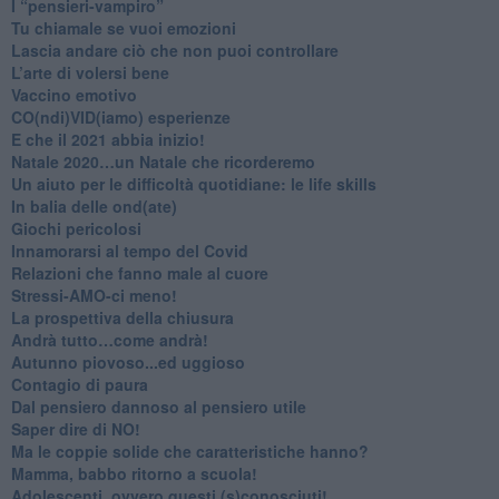
​I “pensieri-vampiro”
​Tu chiamale se vuoi emozioni
​Lascia andare ciò che non puoi controllare
L’arte di volersi bene
​Vaccino emotivo
CO(ndi)VID(iamo) esperienze
​E che il 2021 abbia inizio!
​Natale 2020…un Natale che ricorderemo
Un aiuto per le difficoltà quotidiane: le life skills
​In balia delle ond(ate)
Giochi pericolosi
Innamorarsi al tempo del Covid
​Relazioni che fanno male al cuore
​Stressi-AMO-ci meno!
​La prospettiva della chiusura
​Andrà tutto…come andrà!
Autunno piovoso...ed uggioso
​Contagio di paura
​Dal pensiero dannoso al pensiero utile
​Saper dire di NO!
​Ma le coppie solide che caratteristiche hanno?
​Mamma, babbo ritorno a scuola!
Adolescenti, ovvero questi (s)conosciuti!