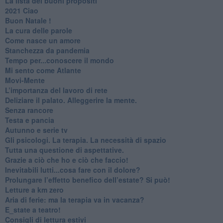
​La lista dei buoni propositi
2021 Ciao
Buon Natale !
​La cura delle parole
​Come nasce un amore
Stanchezza da pandemia
​Tempo per...conoscere il mondo
​Mi sento come Atlante
​Movi-Mente
​L’importanza del lavoro di rete
​Deliziare il palato. Alleggerire la mente.
​Senza rancore
​Testa e pancia
​Autunno e serie tv
​Gli psicologi. La terapia. La necessità di spazio
​Tutta una questione di aspettative.
​Grazie a ciò che ho e ciò che faccio!
​Inevitabili lutti...cosa fare con il dolore?
Prolungare l’effetto benefico dell’estate? Si può!
​Letture a km zero
​Aria di ferie: ma la terapia va in vacanza?
​E_state a teatro!
​Consigli di lettura estivi