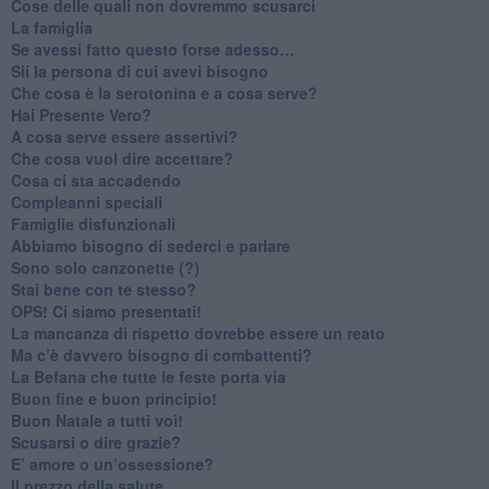
​Cose delle quali non dovremmo scusarci
​La famiglia
​Se avessi fatto questo forse adesso…
​Sii la persona di cui avevi bisogno
Che cosa è la serotonina e a cosa serve?
​Hai Presente Vero?
A cosa serve essere assertivi?
​Che cosa vuol dire accettare?
​Cosa ci sta accadendo
​Compleanni speciali
​Famiglie disfunzionali
​Abbiamo bisogno di sederci e parlare
Sono solo canzonette (?)
​Stai bene con te stesso?
​OPS! Ci siamo presentati!
​La mancanza di rispetto dovrebbe essere un reato
​Ma c’è davvero bisogno di combattenti?
​La Befana che tutte le feste porta via
Buon fine e buon principio!
​Buon Natale a tutti voi!
​Scusarsi o dire grazie?
​E’ amore o un’ossessione?
​Il prezzo della salute