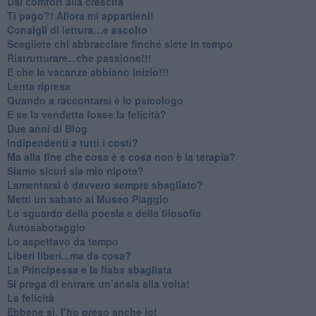
​Dal comfort alla crescita
​Ti pago?! Allora mi appartieni!​
​Consigli di lettura…e ascolto
​Scegliete chi abbracciare finché siete in tempo
​Ristrutturare...che passione!!!
​E che le vacanze abbiano inizio!!!
​Lenta ripresa
​Quando a raccontarsi è lo psicologo
​E se la vendetta fosse la felicità?
​Due anni di Blog
​Indipendenti a tutti i costi?
​Ma alla fine che cosa è e cosa non è la terapia?
​Siamo sicuri sia mio nipote?
​Lamentarsi è davvero sempre sbagliato?
​Metti un sabato al Museo Piaggio
​Lo sguardo della poesia e della filosofia
Autosabotaggio
​Lo aspettavo da tempo
​Liberi liberi...ma da cosa?
​La Principessa e la fiaba sbagliata
Si prega di entrare un’ansia alla volta!
​La felicità
​Ebbene sì, l’ho preso anche io!