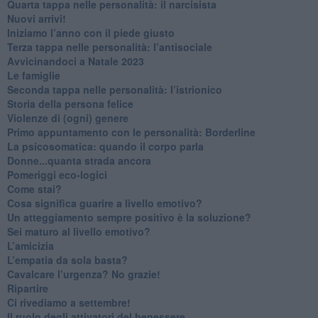
Quarta tappa nelle personalità: il narcisista
​Nuovi arrivi!
​Iniziamo l’anno con il piede giusto
​Terza tappa nelle personalità: l’antisociale
​Avvicinandoci a Natale 2023
Le famiglie
Seconda tappa nelle personalità: l’istrionico
​Storia della persona felice
Violenze di (ogni) genere
​Primo appuntamento con le personalità: Borderline
La psicosomatica: quando il corpo parla
Donne...quanta strada ancora
​Pomeriggi eco-logici
​Come stai?
Cosa significa guarire a livello emotivo?
​Un atteggiamento sempre positivo è la soluzione?
​Sei maturo al livello emotivo?
​L’amicizia
​L’empatia da sola basta?
​Cavalcare l’urgenza? No grazie!
Ripartire
​Ci rivediamo a settembre!
​Il ruolo degli attivatori del benessere