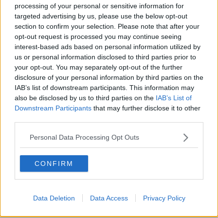
processing of your personal or sensitive information for
Adultescenza
Homo imbecillis
targeted advertising by us, please use the below opt-out
​4 anni di Blog
section to confirm your selection. Please note that after your
Quando il silenzio è aggressivo
opt-out request is processed you may continue seeing
​Il passato, questo conosciuto!
interest-based ads based on personal information utilized by
​Clima ballerino e sbalzi d’umore
us or personal information disclosed to third parties prior to
La maternità
your opt-out. You may separately opt-out of the further
​L’uomo o l’orso?
disclosure of your personal information by third parties on the
Non hanno un amico a teatro​
IAB’s list of downstream participants. This information may
​Tutta una questione di rispetto
also be disclosed by us to third parties on the
IAB’s List of
​Cose che ci esauriscono
Downstream Participants
that may further disclose it to other
​Vespa che passione!
third parties.
​Lasciate ai vostri figli il diritto di piangere
​Parole d’amore regalate al vento
Personal Data Processing Opt Outs
​Essere genitori di un adolescente
​Saper pazientare
​Giornata del Fiocchetto Lilla
CONFIRM
​Venerdì emozionalmente sostenibile
Ma ti ascolti?
Contornati di persone che…
Data Deletion
Data Access
Privacy Policy
Non dare niente per scontato
Che cos’è la dipendenza affettiva?