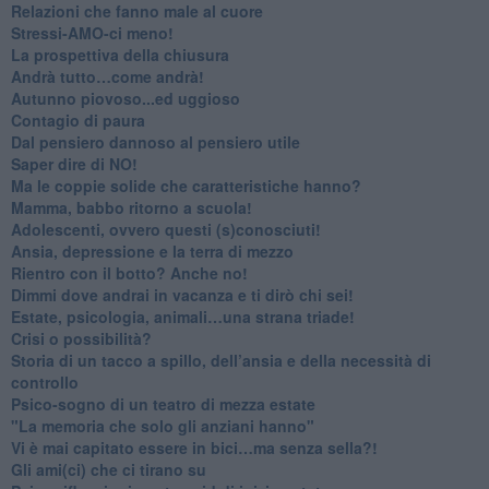
​Relazioni che fanno male al cuore
​Stressi-AMO-ci meno!
​La prospettiva della chiusura
​Andrà tutto…come andrà!
Autunno piovoso...ed uggioso
​Contagio di paura
​Dal pensiero dannoso al pensiero utile
​Saper dire di NO!
​Ma le coppie solide che caratteristiche hanno?
​Mamma, babbo ritorno a scuola!
Adolescenti, ovvero questi (s)conosciuti!
Ansia, depressione e la terra di mezzo
​Rientro con il botto? Anche no!
Dimmi dove andrai in vacanza e ti dirò chi sei!
​Estate, psicologia, animali…una strana triade!
​Crisi o possibilità?
​Storia di un tacco a spillo, dell’ansia e della necessità di
controllo
​Psico-sogno di un teatro di mezza estate
"La memoria che solo gli anziani hanno"
​Vi è mai capitato essere in bici…ma senza sella?!
​Gli ami(ci) che ci tirano su