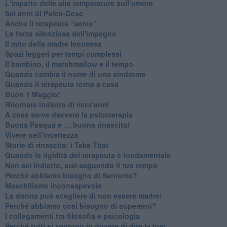
​L'impatto delle alte temperature sull’umore
Sei anni di Psico-Cose
​Anche il terapeuta “sente”
​La forza silenziosa dell'impegno
​Il mito della madre leonessa
Spazi leggeri per tempi complessi
Il bambino, il marshmallow e il tempo
​Quando cambia il nome di una sindrome
​Quando il terapeuta torna a casa
​Buon 1 Maggio!
Ritornare indietro di vent’anni
​A cosa serve davvero la psicoterapia
​Buona Pasqua e … buona rinascita!
​Vivere nell’incertezza
​Storie di rinascita: i Take That
​Quando la rigidità del terapeuta è fondamentale
​Non sei indietro, stai seguendo il tuo tempo
​Perché abbiamo bisogno di Sanremo?
​Maschilismo inconsapevole
​La donna può scegliere di non essere madre!
​Perché abbiamo così bisogno di supereroi?
​I collegamenti tra filosofia e psicologia
​Perché tutti si sentono in dovere di dire la loro