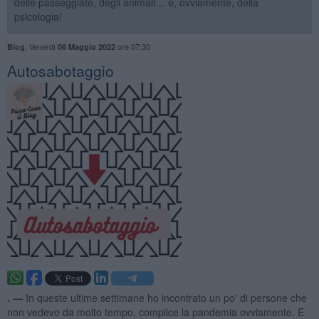
delle passeggiate, degli animali… e, ovviamente, della
psicologia!
,
Venerdì
ore 07:30
Blog
06 Maggio 2022
Autosabotaggio
. —
In queste ultime settimane ho incontrato un po' di persone che
non vedevo da molto tempo, complice la pandemia ovviamente. E