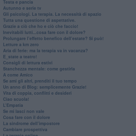
​Testa e pancia
​Autunno e serie tv
​Gli psicologi. La terapia. La necessità di spazio
​Tutta una questione di aspettative.
​Grazie a ciò che ho e ciò che faccio!
​Inevitabili lutti...cosa fare con il dolore?
Prolungare l’effetto benefico dell’estate? Si può!
​Letture a km zero
​Aria di ferie: ma la terapia va in vacanza?
​E_state a teatro!
​Consigli di lettura estivi
​Stanchezza mentale: come gestirla
​A come Amico
​Se ami gli altri, prenditi il tuo tempo
​Un anno di Blog: semplicemente Grazie!
​Vita di coppia, conflitti e desideri
​Ciao scuola!
​L’Empatia
​Se mi lasci non vale
Cosa fare con il dolore
​La sindrome dell’impostore
​Cambiare prospettiva
La terapia online