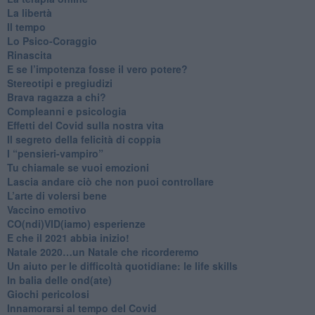
La libertà
​Il tempo
​Lo Psico-Coraggio
Rinascita
​E se l’impotenza fosse il vero potere?
Stereotipi e pregiudizi
​Brava ragazza a chi?
​Compleanni e psicologia
Effetti del Covid sulla nostra vita
Il segreto della felicità di coppia
​I “pensieri-vampiro”
​Tu chiamale se vuoi emozioni
​Lascia andare ciò che non puoi controllare
L’arte di volersi bene
​Vaccino emotivo
CO(ndi)VID(iamo) esperienze
​E che il 2021 abbia inizio!
​Natale 2020…un Natale che ricorderemo
Un aiuto per le difficoltà quotidiane: le life skills
​In balia delle ond(ate)
Giochi pericolosi
Innamorarsi al tempo del Covid