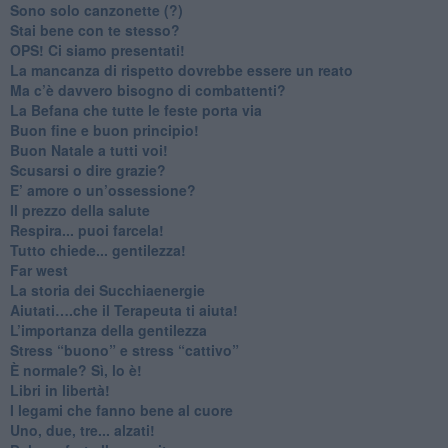
Sono solo canzonette (?)
​Stai bene con te stesso?
​OPS! Ci siamo presentati!
​La mancanza di rispetto dovrebbe essere un reato
​Ma c’è davvero bisogno di combattenti?
​La Befana che tutte le feste porta via
Buon fine e buon principio!
​Buon Natale a tutti voi!
​Scusarsi o dire grazie?
​E’ amore o un’ossessione?
​Il prezzo della salute
​Respira... puoi farcela!
​Tutto chiede... gentilezza!
​Far west
​La storia dei Succhiaenergie
​Aiutati….che il Terapeuta ti aiuta!
​L’importanza della gentilezza
​Stress “buono” e stress “cattivo”
​È normale? Sì, lo è!
​Libri in libertà!
​I legami che fanno bene al cuore
Uno, due, tre... alzati!​