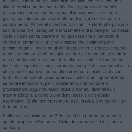
noi stessi e iniziando a giudicarci in negativo, come ciò che non
siamo. Frasi come
non sono abbastanza, potevo fare meglio
,
possono indicare anche una presa di consapevolezza sana e
giusta, ma solo quando ci permettono di attivare risorse per un
cambiamento. Altrimenti diventano frasi inutili e sterili, che possono
solo farci sentire inadeguati e farci smettere di lottare per noi stessi.
Se le viviamo senza attivare in noi qualcosa che ci permetta di
cambiare, entriamo in un circolo vizioso che ci alimenta altri
pensieri negativi. Vedremo gli altri maggiormente realizzati rispetto
a noi, e questo, anziché una spinta a fare diversamente, diventerà
una comoda conferma al non fare affatto, alla stasi. Ci sentiremo
inutili ed incapaci e ci convinceremo ancora più di esserlo ogni volta
che, quasi consapevolmente, dimostreremo a noi stessi di aver
fallito. Il cambiamento ci sembrerà così difficile ed improbabile da
sembrare impossibile, per cui inizieremo a demandare e
procrastinare,
oggi non riesco, inizierò domani
, diventerà un
mantra adatto alla demolizione di noi stessi e delle nostre
aspettative. Gli altri sembreranno tutti più bravi, più competenti, più
fortunati di noi.
E allora cosa possiamo fare? Beh, direi che potremmo prendere
spunto proprio da Pontedera, iniziando a crederci ed iniziando a
cambiare.