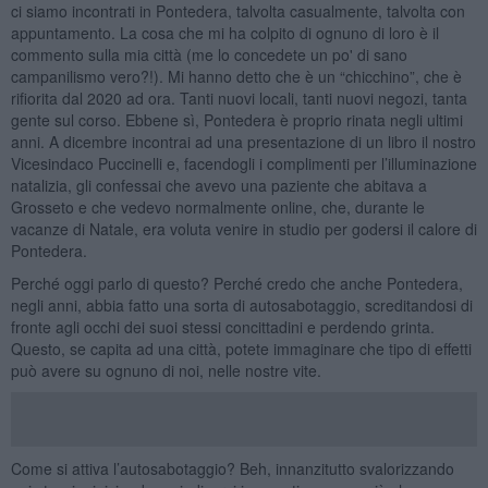
ci siamo incontrati in Pontedera, talvolta casualmente, talvolta con
appuntamento. La cosa che mi ha colpito di ognuno di loro è il
commento sulla mia città (me lo concedete un po' di sano
campanilismo vero?!). Mi hanno detto che è un “chicchino”, che è
rifiorita dal 2020 ad ora. Tanti nuovi locali, tanti nuovi negozi, tanta
gente sul corso. Ebbene sì, Pontedera è proprio rinata negli ultimi
anni. A dicembre incontrai ad una presentazione di un libro il nostro
Vicesindaco Puccinelli e, facendogli i complimenti per l’illuminazione
natalizia, gli confessai che avevo una paziente che abitava a
Grosseto e che vedevo normalmente online, che, durante le
vacanze di Natale, era voluta venire in studio per godersi il calore di
Pontedera.
Perché oggi parlo di questo? Perché credo che anche Pontedera,
negli anni, abbia fatto una sorta di autosabotaggio, screditandosi di
fronte agli occhi dei suoi stessi concittadini e perdendo grinta.
Questo, se capita ad una città, potete immaginare che tipo di effetti
può avere su ognuno di noi, nelle nostre vite.
Come si attiva l’autosabotaggio? Beh, innanzitutto svalorizzando