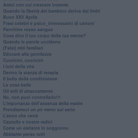
​Amici con cui crescere insieme
​Quando la libertà del bambino deriva dai limiti
Buon XXV Aprile
​Frasi celebri e psico_interessanti di cartoni
​Panchine rosso sangue
​Cosa dice il tuo corpo della tua mente?
​Quando le parole uccidono
​(Falsi) miti familiari
​Educare alla gentilezza
​Cuoricini, cuoricini
I lutti della vita
​Dentro la stanza di terapia
​Il bello della condivisione
Le cose belle
​Gli stili di attaccamento
No, non puoi controllarlo!!!
​L’importanza dell’assenza della madre
​Prendiamoci un pò meno sul serio
​L’anno che verrà
​Cazzullo e nostre radici
​Come un elefante in soggiorno
​Abbiamo perso tutti