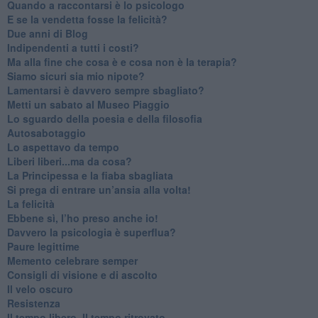
​Quando a raccontarsi è lo psicologo
​E se la vendetta fosse la felicità?
​Due anni di Blog
​Indipendenti a tutti i costi?
​Ma alla fine che cosa è e cosa non è la terapia?
​Siamo sicuri sia mio nipote?
​Lamentarsi è davvero sempre sbagliato?
​Metti un sabato al Museo Piaggio
​Lo sguardo della poesia e della filosofia
Autosabotaggio
​Lo aspettavo da tempo
​Liberi liberi...ma da cosa?
​La Principessa e la fiaba sbagliata
Si prega di entrare un’ansia alla volta!
​La felicità
​Ebbene sì, l’ho preso anche io!
​Davvero la psicologia è superflua?
Paure legittime
​Memento celebrare semper
​Consigli di visione e di ascolto
​Il velo oscuro
Resistenza
​Il tempo libero. Il tempo ritrovato.