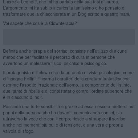
Lucrezia Leonetti, che mi ha parlato della sua tesi di laurea.
L’argomento mi ha subito incuriosita tantissimo e ho pensato di
trasformare quella chiacchierata in un Blog scritto a quattro mani.
Voi sapete che cos’è la Clownterapia?
Definita anche terapia del sorriso, consiste nell’utilizzo di alcune
metodiche per facilitare il percorso di cura in persone che
avvertono un malessere fisico, psichico e psicologico.
Il protagonista è il clown che da un punto di vista psicologico, come
ci insegna Fellini, “incarna i caratteri della creatura fantastica che
esprime l’aspetto irrazionale dell’uomo, la componente dell’istinto,
quel tanto di ribelle e di contestatario contro l’ordine superiore che
è in ciascuno di noi”.
Possiede una forte sensibilità e grazie ad essa riesce a mettersi nei
panni della persona che ha davanti, comunicando con lei, sia
attraverso la voce che con il corpo; riesce a strappare il sorriso
anche nei momenti più bui e di tensione, è una vera e propria
valvola di sfogo.