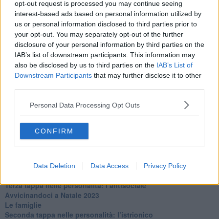
opt-out request is processed you may continue seeing
​L’uomo o l’orso?
interest-based ads based on personal information utilized by
Non hanno un amico a teatro​
us or personal information disclosed to third parties prior to
​Tutta una questione di rispetto
your opt-out. You may separately opt-out of the further
​Cose che ci esauriscono
disclosure of your personal information by third parties on the
​Vespa che passione!
IAB’s list of downstream participants. This information may
​Lasciate ai vostri figli il diritto di piangere
also be disclosed by us to third parties on the
IAB’s List of
​Parole d’amore regalate al vento
Downstream Participants
that may further disclose it to other
​Essere genitori di un adolescente
third parties.
​Saper pazientare
​Giornata del Fiocchetto Lilla
Personal Data Processing Opt Outs
​Venerdì emozionalmente sostenibile
Ma ti ascolti?
Contornati di persone che…
CONFIRM
Non dare niente per scontato
Che cos’è la dipendenza affettiva?
Quarta tappa nelle personalità: il narcisista
​Nuovi arrivi!
Data Deletion
Data Access
Privacy Policy
​Iniziamo l’anno con il piede giusto
​Terza tappa nelle personalità: l’antisociale
​Avvicinandoci a Natale 2023
Le famiglie
Seconda tappa nelle personalità: l’istrionico