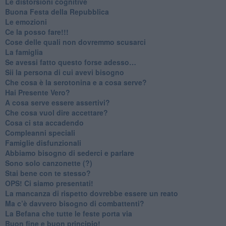
​Le distorsioni cognitive
​Buona Festa della Repubblica
Le emozioni
​Ce la posso fare!!!
​Cose delle quali non dovremmo scusarci
​La famiglia
​Se avessi fatto questo forse adesso…
​Sii la persona di cui avevi bisogno
Che cosa è la serotonina e a cosa serve?
​Hai Presente Vero?
A cosa serve essere assertivi?
​Che cosa vuol dire accettare?
​Cosa ci sta accadendo
​Compleanni speciali
​Famiglie disfunzionali
​Abbiamo bisogno di sederci e parlare
Sono solo canzonette (?)
​Stai bene con te stesso?
​OPS! Ci siamo presentati!
​La mancanza di rispetto dovrebbe essere un reato
​Ma c’è davvero bisogno di combattenti?
​La Befana che tutte le feste porta via
Buon fine e buon principio!