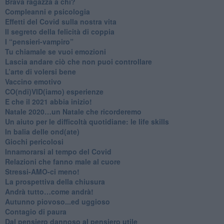
​Brava ragazza a chi?
​Compleanni e psicologia
Effetti del Covid sulla nostra vita
Il segreto della felicità di coppia
​I “pensieri-vampiro”
​Tu chiamale se vuoi emozioni
​Lascia andare ciò che non puoi controllare
L’arte di volersi bene
​Vaccino emotivo
CO(ndi)VID(iamo) esperienze
​E che il 2021 abbia inizio!
​Natale 2020…un Natale che ricorderemo
Un aiuto per le difficoltà quotidiane: le life skills
​In balia delle ond(ate)
Giochi pericolosi
Innamorarsi al tempo del Covid
​Relazioni che fanno male al cuore
​Stressi-AMO-ci meno!
​La prospettiva della chiusura
​Andrà tutto…come andrà!
Autunno piovoso...ed uggioso
​Contagio di paura
​Dal pensiero dannoso al pensiero utile