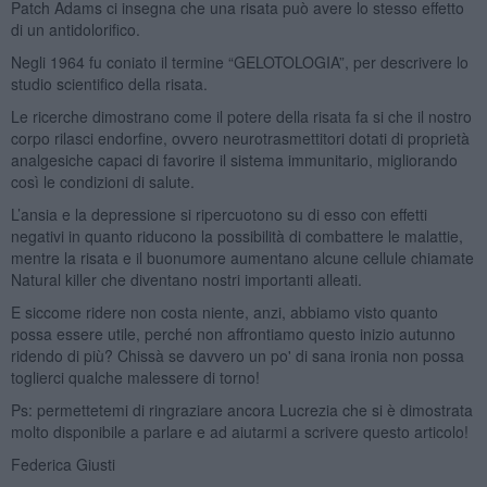
Patch Adams ci insegna che una risata può avere lo stesso effetto
di un antidolorifico.
Negli 1964 fu coniato il termine “GELOTOLOGIA”, per descrivere lo
studio scientifico della risata.
Le ricerche dimostrano come il potere della risata fa si che il nostro
corpo rilasci endorfine, ovvero neurotrasmettitori dotati di proprietà
analgesiche capaci di favorire il sistema immunitario, migliorando
così le condizioni di salute.
L’ansia e la depressione si ripercuotono su di esso con effetti
negativi in quanto riducono la possibilità di combattere le malattie,
mentre la risata e il buonumore aumentano alcune cellule chiamate
Natural killer che diventano nostri importanti alleati.
E siccome ridere non costa niente, anzi, abbiamo visto quanto
possa essere utile, perché non affrontiamo questo inizio autunno
ridendo di più? Chissà se davvero un po' di sana ironia non possa
toglierci qualche malessere di torno!
Ps: permettetemi di ringraziare ancora Lucrezia che si è dimostrata
molto disponibile a parlare e ad aiutarmi a scrivere questo articolo!
Federica Giusti