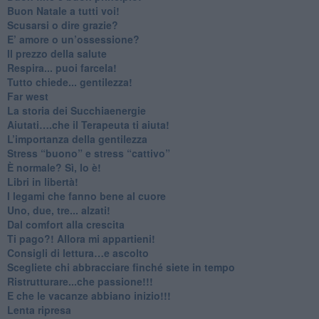
​Buon Natale a tutti voi!
​Scusarsi o dire grazie?
​E’ amore o un’ossessione?
​Il prezzo della salute
​Respira... puoi farcela!
​Tutto chiede... gentilezza!
​Far west
​La storia dei Succhiaenergie
​Aiutati….che il Terapeuta ti aiuta!
​L’importanza della gentilezza
​Stress “buono” e stress “cattivo”
​È normale? Sì, lo è!
​Libri in libertà!
​I legami che fanno bene al cuore
Uno, due, tre... alzati!​
​Dal comfort alla crescita
​Ti pago?! Allora mi appartieni!​
​Consigli di lettura…e ascolto
​Scegliete chi abbracciare finché siete in tempo
​Ristrutturare...che passione!!!
​E che le vacanze abbiano inizio!!!
​Lenta ripresa