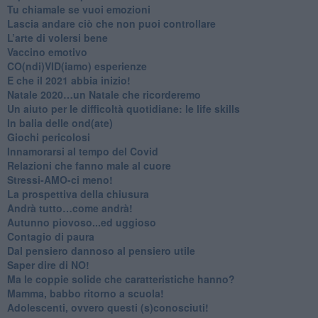
​Tu chiamale se vuoi emozioni
​Lascia andare ciò che non puoi controllare
L’arte di volersi bene
​Vaccino emotivo
CO(ndi)VID(iamo) esperienze
​E che il 2021 abbia inizio!
​Natale 2020…un Natale che ricorderemo
Un aiuto per le difficoltà quotidiane: le life skills
​In balia delle ond(ate)
Giochi pericolosi
Innamorarsi al tempo del Covid
​Relazioni che fanno male al cuore
​Stressi-AMO-ci meno!
​La prospettiva della chiusura
​Andrà tutto…come andrà!
Autunno piovoso...ed uggioso
​Contagio di paura
​Dal pensiero dannoso al pensiero utile
​Saper dire di NO!
​Ma le coppie solide che caratteristiche hanno?
​Mamma, babbo ritorno a scuola!
Adolescenti, ovvero questi (s)conosciuti!