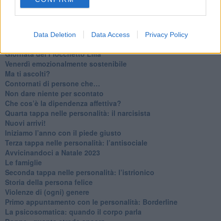
​Vespa che passione!
​Lasciate ai vostri figli il diritto di piangere
​Parole d’amore regalate al vento
​Essere genitori di un adolescente
Data Deletion
Data Access
Privacy Policy
​Saper pazientare
​Giornata del Fiocchetto Lilla
​Venerdì emozionalmente sostenibile
Ma ti ascolti?
Contornati di persone che…
Non dare niente per scontato
Che cos’è la dipendenza affettiva?
Quarta tappa nelle personalità: il narcisista
​Nuovi arrivi!
​Iniziamo l’anno con il piede giusto
​Terza tappa nelle personalità: l’antisociale
​Avvicinandoci a Natale 2023
Le famiglie
Seconda tappa nelle personalità: l’istrionico
​Storia della persona felice
Violenze di (ogni) genere
​Primo appuntamento con le personalità: Borderline
La psicosomatica: quando il corpo parla