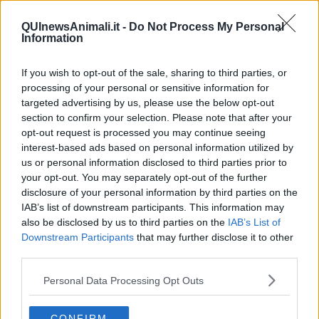
​Il diritto ad essere disconnessi
​Il pensiero dicotomico e la salute mentale
QUInewsAnimali.it -
Do Not Process My Personal
Information
​Consigli di lettura per genitori e non solo
​La Clownterapia
​Differenze tra persone frustrate e non
If you wish to opt-out of the sale, sharing to third parties, or
L’invisibile fatica mentale
processing of your personal or sensitive information for
Vacanze a km zero
targeted advertising by us, please use the below opt-out
​Buone Vacan(si)e!
section to confirm your selection. Please note that after your
​Il lato positivo delle cose
opt-out request is processed you may continue seeing
​Storie antiche di tempi moderni
interest-based ads based on personal information utilized by
​Quello che alle mamme non dicono
us or personal information disclosed to third parties prior to
Adultescenza
your opt-out. You may separately opt-out of the further
Homo imbecillis
disclosure of your personal information by third parties on the
​4 anni di Blog
IAB’s list of downstream participants. This information may
Quando il silenzio è aggressivo
also be disclosed by us to third parties on the
IAB’s List of
​Il passato, questo conosciuto!
Downstream Participants
that may further disclose it to other
​Clima ballerino e sbalzi d’umore
third parties.
La maternità
​L’uomo o l’orso?
Personal Data Processing Opt Outs
Non hanno un amico a teatro​
​Tutta una questione di rispetto
​Cose che ci esauriscono
CONFIRM