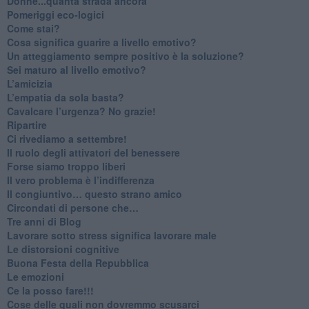
Donne...quanta strada ancora
​Pomeriggi eco-logici
​Come stai?
Cosa significa guarire a livello emotivo?
​Un atteggiamento sempre positivo è la soluzione?
​Sei maturo al livello emotivo?
​L’amicizia
​L’empatia da sola basta?
​Cavalcare l’urgenza? No grazie!
Ripartire
​Ci rivediamo a settembre!
​Il ruolo degli attivatori del benessere
​Forse siamo troppo liberi
​Il vero problema è l’indifferenza
​Il congiuntivo… questo strano amico
​Circondati di persone che…
​Tre anni di Blog
​Lavorare sotto stress significa lavorare male
​Le distorsioni cognitive
​Buona Festa della Repubblica
Le emozioni
​Ce la posso fare!!!
​Cose delle quali non dovremmo scusarci