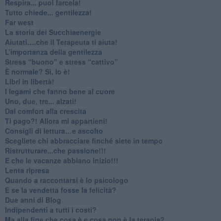
​Respira... puoi farcela!
​Tutto chiede... gentilezza!
​Far west
​La storia dei Succhiaenergie
​Aiutati….che il Terapeuta ti aiuta!
​L’importanza della gentilezza
​Stress “buono” e stress “cattivo”
​È normale? Sì, lo è!
​Libri in libertà!
​I legami che fanno bene al cuore
Uno, due, tre... alzati!​
​Dal comfort alla crescita
​Ti pago?! Allora mi appartieni!​
​Consigli di lettura…e ascolto
​Scegliete chi abbracciare finché siete in tempo
​Ristrutturare...che passione!!!
​E che le vacanze abbiano inizio!!!
​Lenta ripresa
​Quando a raccontarsi è lo psicologo
​E se la vendetta fosse la felicità?
​Due anni di Blog
​Indipendenti a tutti i costi?
​Ma alla fine che cosa è e cosa non è la terapia?