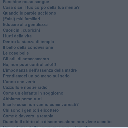
​Panchine rosso sangue
​Cosa dice il tuo corpo della tua mente?
​Quando le parole uccidono
​(Falsi) miti familiari
​Educare alla gentilezza
​Cuoricini, cuoricini
I lutti della vita
​Dentro la stanza di terapia
​Il bello della condivisione
Le cose belle
​Gli stili di attaccamento
No, non puoi controllarlo!!!
​L’importanza dell’assenza della madre
​Prendiamoci un pò meno sul serio
​L’anno che verrà
​Cazzullo e nostre radici
​Come un elefante in soggiorno
​Abbiamo perso tutti
E se le cose non vanno come vorresti?
​Chi sono i genitori elicottero
Come è davvero la terapia
Quando il diritto alla disconnessione non viene accolto
​L’importanza della comunicazione in famiglia