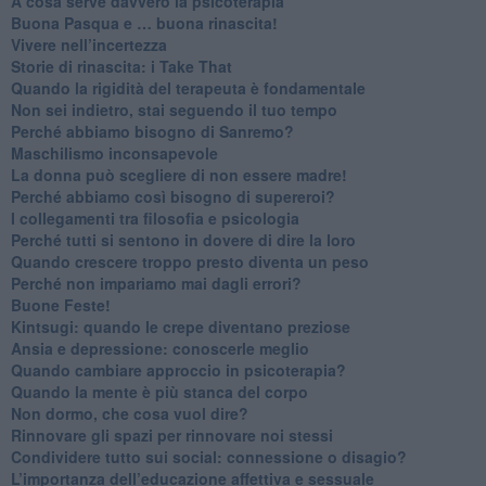
​A cosa serve davvero la psicoterapia
​Buona Pasqua e … buona rinascita!
​Vivere nell’incertezza
​Storie di rinascita: i Take That
​Quando la rigidità del terapeuta è fondamentale
​Non sei indietro, stai seguendo il tuo tempo
​Perché abbiamo bisogno di Sanremo?
​Maschilismo inconsapevole
​La donna può scegliere di non essere madre!
​Perché abbiamo così bisogno di supereroi?
​I collegamenti tra filosofia e psicologia
​Perché tutti si sentono in dovere di dire la loro
​Quando crescere troppo presto diventa un peso
​Perché non impariamo mai dagli errori?
​Buone Feste!
​Kintsugi: quando le crepe diventano preziose
Ansia e depressione: conoscerle meglio
Quando cambiare approccio in psicoterapia?
​Quando la mente è più stanca del corpo
Non dormo, che cosa vuol dire?
​Rinnovare gli spazi per rinnovare noi stessi
​Condividere tutto sui social: connessione o disagio?
​L’importanza dell’educazione affettiva e sessuale