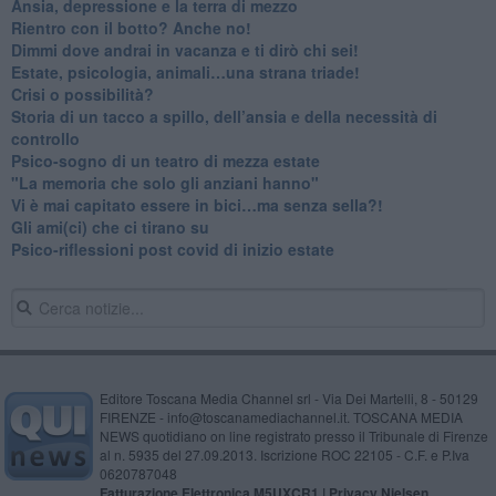
Ansia, depressione e la terra di mezzo
​Rientro con il botto? Anche no!
Dimmi dove andrai in vacanza e ti dirò chi sei!
​Estate, psicologia, animali…una strana triade!
​Crisi o possibilità?
​Storia di un tacco a spillo, dell’ansia e della necessità di
controllo
​Psico-sogno di un teatro di mezza estate
"La memoria che solo gli anziani hanno"
​Vi è mai capitato essere in bici…ma senza sella?!
​Gli ami(ci) che ci tirano su
Psico-riflessioni post covid di inizio estate
Editore Toscana Media Channel srl - Via Dei Martelli, 8 - 50129
FIRENZE - info@toscanamediachannel.it. TOSCANA MEDIA
NEWS quotidiano on line registrato presso il Tribunale di Firenze
al n. 5935 del 27.09.2013. Iscrizione ROC 22105 - C.F. e P.Iva
0620787048
Fatturazione Elettronica M5UXCR1 |
Privacy Nielsen