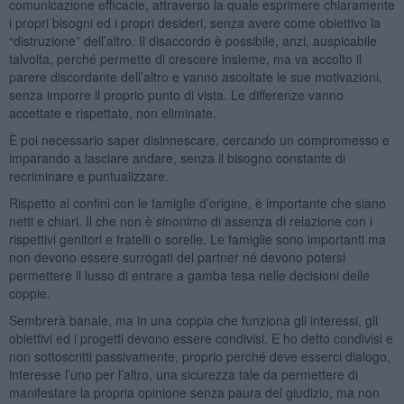
comunicazione efficacie, attraverso la quale esprimere chiaramente
i propri bisogni ed i propri desideri, senza avere come obiettivo la
“distruzione” dell’altro. Il disaccordo è possibile, anzi, auspicabile
talvolta, perché permette di crescere insieme, ma va accolto il
parere discordante dell’altro e vanno ascoltate le sue motivazioni,
senza imporre il proprio punto di vista. Le differenze vanno
accettate e rispettate, non eliminate.
È poi necessario saper disinnescare, cercando un compromesso e
imparando a lasciare andare, senza il bisogno constante di
recriminare e puntualizzare.
Rispetto ai confini con le famiglie d’origine, è importante che siano
netti e chiari. Il che non è sinonimo di assenza di relazione con i
rispettivi genitori e fratelli o sorelle. Le famiglie sono importanti ma
non devono essere surrogati del partner né devono potersi
permettere il lusso di entrare a gamba tesa nelle decisioni delle
coppie.
Sembrerà banale, ma in una coppia che funziona gli interessi, gli
obiettivi ed i progetti devono essere condivisi. E ho detto condivisi e
non sottoscritti passivamente, proprio perché deve esserci dialogo,
interesse l’uno per l’altro, una sicurezza tale da permettere di
manifestare la propria opinione senza paura del giudizio, ma non