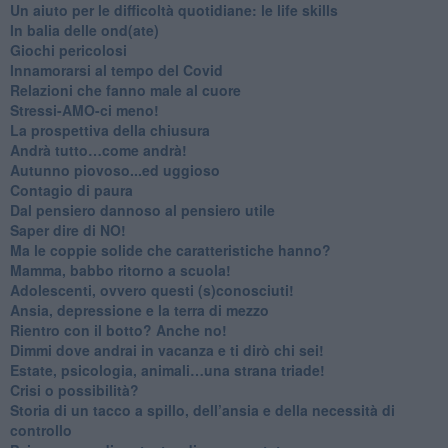
Un aiuto per le difficoltà quotidiane: le life skills
​In balia delle ond(ate)
Giochi pericolosi
Innamorarsi al tempo del Covid
​Relazioni che fanno male al cuore
​Stressi-AMO-ci meno!
​La prospettiva della chiusura
​Andrà tutto…come andrà!
Autunno piovoso...ed uggioso
​Contagio di paura
​Dal pensiero dannoso al pensiero utile
​Saper dire di NO!
​Ma le coppie solide che caratteristiche hanno?
​Mamma, babbo ritorno a scuola!
Adolescenti, ovvero questi (s)conosciuti!
Ansia, depressione e la terra di mezzo
​Rientro con il botto? Anche no!
Dimmi dove andrai in vacanza e ti dirò chi sei!
​Estate, psicologia, animali…una strana triade!
​Crisi o possibilità?
​Storia di un tacco a spillo, dell’ansia e della necessità di
controllo