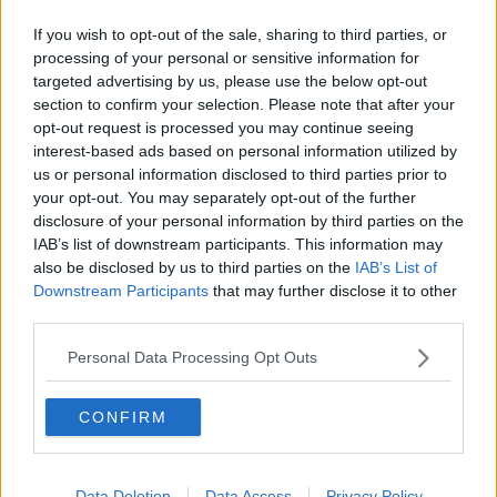
​Buone Vacan(si)e!
If you wish to opt-out of the sale, sharing to third parties, or
​Il lato positivo delle cose
processing of your personal or sensitive information for
​Storie antiche di tempi moderni
​Quello che alle mamme non dicono
targeted advertising by us, please use the below opt-out
Adultescenza
section to confirm your selection. Please note that after your
Homo imbecillis
opt-out request is processed you may continue seeing
​4 anni di Blog
interest-based ads based on personal information utilized by
Quando il silenzio è aggressivo
us or personal information disclosed to third parties prior to
​Il passato, questo conosciuto!
your opt-out. You may separately opt-out of the further
​Clima ballerino e sbalzi d’umore
disclosure of your personal information by third parties on the
La maternità
IAB’s list of downstream participants. This information may
​L’uomo o l’orso?
also be disclosed by us to third parties on the
IAB’s List of
Non hanno un amico a teatro​
Downstream Participants
that may further disclose it to other
​Tutta una questione di rispetto
third parties.
​Cose che ci esauriscono
​Vespa che passione!
Personal Data Processing Opt Outs
​Lasciate ai vostri figli il diritto di piangere
​Parole d’amore regalate al vento
​Essere genitori di un adolescente
CONFIRM
​Saper pazientare
​Giornata del Fiocchetto Lilla
​Venerdì emozionalmente sostenibile
Data Deletion
Data Access
Privacy Policy