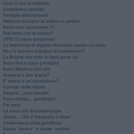
​Cosa ci sta accadendo
​Compleanni speciali
​Famiglie disfunzionali
​Abbiamo bisogno di sederci e parlare
Sono solo canzonette (?)
​Stai bene con te stesso?
​OPS! Ci siamo presentati!
​La mancanza di rispetto dovrebbe essere un reato
​Ma c’è davvero bisogno di combattenti?
​La Befana che tutte le feste porta via
Buon fine e buon principio!
​Buon Natale a tutti voi!
​Scusarsi o dire grazie?
​E’ amore o un’ossessione?
​Il prezzo della salute
​Respira... puoi farcela!
​Tutto chiede... gentilezza!
​Far west
​La storia dei Succhiaenergie
​Aiutati….che il Terapeuta ti aiuta!
​L’importanza della gentilezza
​Stress “buono” e stress “cattivo”