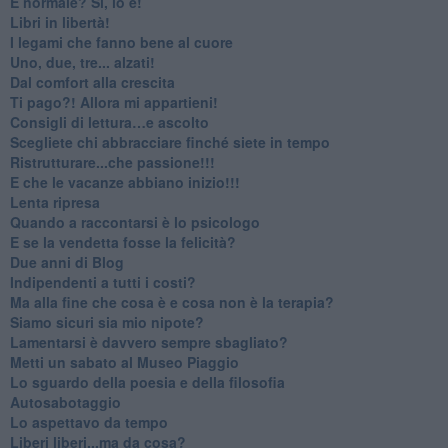
​È normale? Sì, lo è!
​Libri in libertà!
​I legami che fanno bene al cuore
Uno, due, tre... alzati!​
​Dal comfort alla crescita
​Ti pago?! Allora mi appartieni!​
​Consigli di lettura…e ascolto
​Scegliete chi abbracciare finché siete in tempo
​Ristrutturare...che passione!!!
​E che le vacanze abbiano inizio!!!
​Lenta ripresa
​Quando a raccontarsi è lo psicologo
​E se la vendetta fosse la felicità?
​Due anni di Blog
​Indipendenti a tutti i costi?
​Ma alla fine che cosa è e cosa non è la terapia?
​Siamo sicuri sia mio nipote?
​Lamentarsi è davvero sempre sbagliato?
​Metti un sabato al Museo Piaggio
​Lo sguardo della poesia e della filosofia
Autosabotaggio
​Lo aspettavo da tempo
​Liberi liberi...ma da cosa?