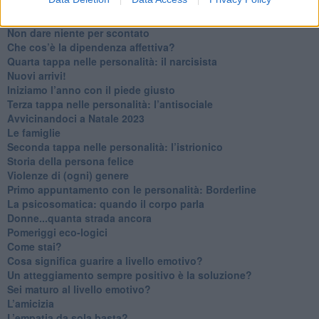
Ma ti ascolti?
Contornati di persone che…
Non dare niente per scontato
Che cos’è la dipendenza affettiva?
Quarta tappa nelle personalità: il narcisista
​Nuovi arrivi!
​Iniziamo l’anno con il piede giusto
​Terza tappa nelle personalità: l’antisociale
​Avvicinandoci a Natale 2023
Le famiglie
Seconda tappa nelle personalità: l’istrionico
​Storia della persona felice
Violenze di (ogni) genere
​Primo appuntamento con le personalità: Borderline
La psicosomatica: quando il corpo parla
Donne...quanta strada ancora
​Pomeriggi eco-logici
​Come stai?
Cosa significa guarire a livello emotivo?
​Un atteggiamento sempre positivo è la soluzione?
​Sei maturo al livello emotivo?
​L’amicizia
​L’empatia da sola basta?