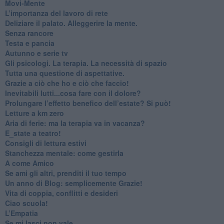
​Movi-Mente
​L’importanza del lavoro di rete
​Deliziare il palato. Alleggerire la mente.
​Senza rancore
​Testa e pancia
​Autunno e serie tv
​Gli psicologi. La terapia. La necessità di spazio
​Tutta una questione di aspettative.
​Grazie a ciò che ho e ciò che faccio!
​Inevitabili lutti...cosa fare con il dolore?
Prolungare l’effetto benefico dell’estate? Si può!
​Letture a km zero
​Aria di ferie: ma la terapia va in vacanza?
​E_state a teatro!
​Consigli di lettura estivi
​Stanchezza mentale: come gestirla
​A come Amico
​Se ami gli altri, prenditi il tuo tempo
​Un anno di Blog: semplicemente Grazie!
​Vita di coppia, conflitti e desideri
​Ciao scuola!
​L’Empatia
​Se mi lasci non vale