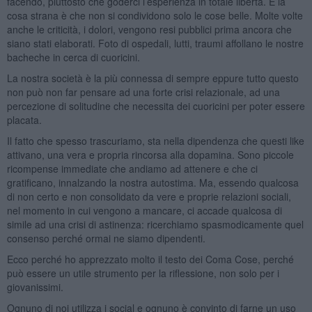
facendo, piuttosto che goderci l’esperienza in totale libertà. E la
cosa strana è che non si condividono solo le cose belle. Molte volte
anche le criticità, i dolori, vengono resi pubblici prima ancora che
siano stati elaborati. Foto di ospedali, lutti, traumi affollano le nostre
bacheche in cerca di cuoricini.
La nostra società è la più connessa di sempre eppure tutto questo
non può non far pensare ad una forte crisi relazionale, ad una
percezione di solitudine che necessita dei cuoricini per poter essere
placata.
Il fatto che spesso trascuriamo, sta nella dipendenza che questi like
attivano, una vera e propria rincorsa alla dopamina. Sono piccole
ricompense immediate che andiamo ad attenere e che ci
gratificano, innalzando la nostra autostima. Ma, essendo qualcosa
di non certo e non consolidato da vere e proprie relazioni sociali,
nel momento in cui vengono a mancare, ci accade qualcosa di
simile ad una crisi di astinenza: ricerchiamo spasmodicamente quel
consenso perché ormai ne siamo dipendenti.
Ecco perché ho apprezzato molto il testo dei Coma Cose, perché
può essere un utile strumento per la riflessione, non solo per i
giovanissimi.
Ognuno di noi utilizza i social e ognuno è convinto di farne un uso