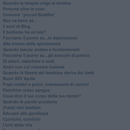
​Quando la terapia volge al termine
​Persone oltre le cose
​Crescere “piccoli Buddha”
Non va bene se…
​5 anni di Blog
​Il bullismo ha un’età?
Facciamo il punto su...la depressione
​Alla ricerca della spontaneità
​Quando lasciar andare è fondamentale
Facciamo il punto su...gli attacchi di panico
Di amori, maschere e ruoli
​Amici con cui crescere insieme
​Quando la libertà del bambino deriva dai limiti
Buon XXV Aprile
​Frasi celebri e psico_interessanti di cartoni
​Panchine rosso sangue
​Cosa dice il tuo corpo della tua mente?
​Quando le parole uccidono
​(Falsi) miti familiari
​Educare alla gentilezza
​Cuoricini, cuoricini
I lutti della vita