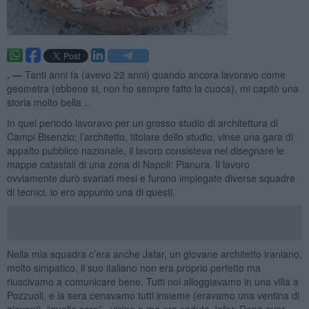
. —
Tanti anni fa (avevo 22 anni) quando ancora lavoravo come
geometra (ebbene si, non ho sempre fatto la cuoca), mi capitò una
storia molto bella ..
In quel periodo lavoravo per un grosso studio di architettura di
Campi Bisenzio; l’architetto, titolare dello studio, vinse una gara di
appalto pubblico nazionale, il lavoro consisteva nel disegnare le
mappe catastali di una zona di Napoli: Pianura. Il lavoro
ovviamente durò svariati mesi e furono impiegate diverse squadre
di tecnici, io ero appunto una di questi.
Nella mia squadra c’era anche Jafar, un giovane architetto iraniano,
molto simpatico, il suo italiano non era proprio perfetto ma
riuscivamo a comunicare bene. Tutti noi alloggiavamo in una villa a
Pozzuoli, e la sera cenavamo tutti insieme (eravamo una ventina di
giovani), “quella sera” , vicino a me era seduto Jafar. Dopo aver