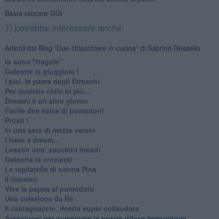
Basta cliccare
QUI
Ti potrebbe interessare anche:
Articoli dal Blog “Due chiacchiere in cucina” di Sabrina Rossello
Io sono "fragolo"
Galeotte le giuggiole !
I pici, la pasta degli Etruschi
Per qualche chilo in più...
Domani è un altro giorno
​Facile dire salsa di pomodori!
Prosit !
​In una sera di mezza estate
I have a dream…
​Lesson one: zucchini bread!
Galeotta la crociera!
Le tagliatelle di nonna Pina
Il tiramisù
Viva la pappa al pomodoro
Una colazione da Re
Il castagnaccio, ricetta super collaudata
​Arancione! per aumentare le nostre difese immunitarie