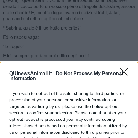
cenato il cuoco portò un vassoio pieno di fragole dolcissime, ancora
me le ricordo! E, mentre degustavamo i deliziosi frutti, Jafar,
guardandomi dritto negli occhi, mi chiese:
“ Sabrina, quale è il tuo frutto preferito?”
Ed io risposi vaga:
“le fragole”
E lui, sempre guardandomi dritto negli occhi:
“ Io, sono fragolo…”
QUInewsAnimali.it -
Do Not Process My Personal
CROSTATA DI FRAGOLE senza glutine
Information
ingredienti per la pasta frolla
250 gr di farina di riso
If you wish to opt-out of the sale, sharing to third parties, or
150 gr di farina di mais
processing of your personal or sensitive information for
50 gr di zucchero
targeted advertising by us, please use the below opt-out
Scorza grattugiata di un limone
section to confirm your selection. Please note that after your
220 gr di burro a pezzettini
opt-out request is processed you may continue seeing
3 uova
interest-based ads based on personal information utilized by
Ingredienti per la crema
us or personal information disclosed to third parties prior to