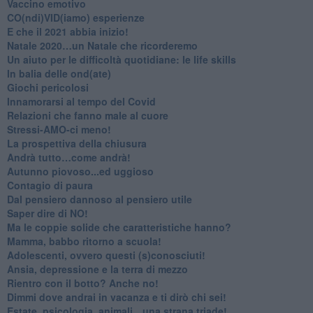
​Vaccino emotivo
CO(ndi)VID(iamo) esperienze
​E che il 2021 abbia inizio!
​Natale 2020…un Natale che ricorderemo
Un aiuto per le difficoltà quotidiane: le life skills
​In balia delle ond(ate)
Giochi pericolosi
Innamorarsi al tempo del Covid
​Relazioni che fanno male al cuore
​Stressi-AMO-ci meno!
​La prospettiva della chiusura
​Andrà tutto…come andrà!
Autunno piovoso...ed uggioso
​Contagio di paura
​Dal pensiero dannoso al pensiero utile
​Saper dire di NO!
​Ma le coppie solide che caratteristiche hanno?
​Mamma, babbo ritorno a scuola!
Adolescenti, ovvero questi (s)conosciuti!
Ansia, depressione e la terra di mezzo
​Rientro con il botto? Anche no!
Dimmi dove andrai in vacanza e ti dirò chi sei!
​Estate, psicologia, animali…una strana triade!