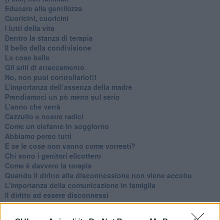
​Educare alla gentilezza
​Cuoricini, cuoricini
I lutti della vita
​Dentro la stanza di terapia
​Il bello della condivisione
Le cose belle
​Gli stili di attaccamento
No, non puoi controllarlo!!!
​L’importanza dell’assenza della madre
​Prendiamoci un pò meno sul serio
​L’anno che verrà
​Cazzullo e nostre radici
​Come un elefante in soggiorno
​Abbiamo perso tutti
E se le cose non vanno come vorresti?
​Chi sono i genitori elicottero
Come è davvero la terapia
Quando il diritto alla disconnessione non viene accolto
​L’importanza della comunicazione in famiglia
​Il diritto ad essere disconnessi
​Il pensiero dicotomico e la salute mentale
​Consigli di lettura per genitori e non solo