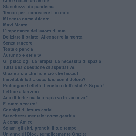
​Come nasce un amore
Stanchezza da pandemia
​Tempo per...conoscere il mondo
​Mi sento come Atlante
​Movi-Mente
​L’importanza del lavoro di rete
​Deliziare il palato. Alleggerire la mente.
​Senza rancore
​Testa e pancia
​Autunno e serie tv
​Gli psicologi. La terapia. La necessità di spazio
​Tutta una questione di aspettative.
​Grazie a ciò che ho e ciò che faccio!
​Inevitabili lutti...cosa fare con il dolore?
Prolungare l’effetto benefico dell’estate? Si può!
​Letture a km zero
​Aria di ferie: ma la terapia va in vacanza?
​E_state a teatro!
​Consigli di lettura estivi
​Stanchezza mentale: come gestirla
​A come Amico
​Se ami gli altri, prenditi il tuo tempo
​Un anno di Blog: semplicemente Grazie!