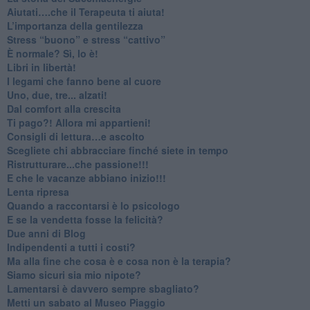
​Aiutati….che il Terapeuta ti aiuta!
​L’importanza della gentilezza
​Stress “buono” e stress “cattivo”
​È normale? Sì, lo è!
​Libri in libertà!
​I legami che fanno bene al cuore
Uno, due, tre... alzati!​
​Dal comfort alla crescita
​Ti pago?! Allora mi appartieni!​
​Consigli di lettura…e ascolto
​Scegliete chi abbracciare finché siete in tempo
​Ristrutturare...che passione!!!
​E che le vacanze abbiano inizio!!!
​Lenta ripresa
​Quando a raccontarsi è lo psicologo
​E se la vendetta fosse la felicità?
​Due anni di Blog
​Indipendenti a tutti i costi?
​Ma alla fine che cosa è e cosa non è la terapia?
​Siamo sicuri sia mio nipote?
​Lamentarsi è davvero sempre sbagliato?
​Metti un sabato al Museo Piaggio