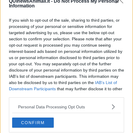
QUInewsAnimali.it -
Do Not Process My Personal
​La Clownterapia
Information
​Differenze tra persone frustrate e non
L’invisibile fatica mentale
Vacanze a km zero
If you wish to opt-out of the sale, sharing to third parties, or
​Buone Vacan(si)e!
processing of your personal or sensitive information for
​Il lato positivo delle cose
targeted advertising by us, please use the below opt-out
​Storie antiche di tempi moderni
section to confirm your selection. Please note that after your
​Quello che alle mamme non dicono
opt-out request is processed you may continue seeing
Adultescenza
interest-based ads based on personal information utilized by
Homo imbecillis
us or personal information disclosed to third parties prior to
​4 anni di Blog
your opt-out. You may separately opt-out of the further
Quando il silenzio è aggressivo
disclosure of your personal information by third parties on the
​Il passato, questo conosciuto!
IAB’s list of downstream participants. This information may
​Clima ballerino e sbalzi d’umore
also be disclosed by us to third parties on the
IAB’s List of
La maternità
Downstream Participants
that may further disclose it to other
​L’uomo o l’orso?
third parties.
Non hanno un amico a teatro​
​Tutta una questione di rispetto
Personal Data Processing Opt Outs
​Cose che ci esauriscono
​Vespa che passione!
​Lasciate ai vostri figli il diritto di piangere
CONFIRM
​Parole d’amore regalate al vento