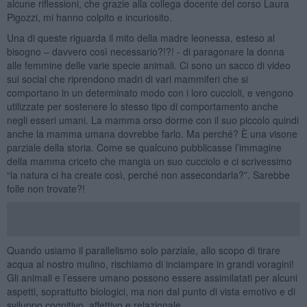
alcune riflessioni, che grazie alla collega docente del corso Laura
Pigozzi, mi hanno colpito e incuriosito.
Una di queste riguarda il mito della madre leonessa, esteso al
bisogno – davvero così necessario?!?! - di paragonare la donna
alle femmine delle varie specie animali. Ci sono un sacco di video
sui social che riprendono madri di vari mammiferi che si
comportano in un determinato modo con i loro cuccioli, e vengono
utilizzate per sostenere lo stesso tipo di comportamento anche
negli esseri umani. La mamma orso dorme con il suo piccolo quindi
anche la mamma umana dovrebbe farlo. Ma perché? È una visone
parziale della storia. Come se qualcuno pubblicasse l’immagine
della mamma criceto che mangia un suo cucciolo e ci scrivessimo
“la natura ci ha create così, perché non assecondarla?”. Sarebbe
folle non trovate?!
Quando usiamo il parallelismo solo parziale, allo scopo di tirare
acqua al nostro mulino, rischiamo di inciampare in grandi voragini!
Gli animali e l’essere umano possono essere assimilatati per alcuni
aspetti, soprattutto biologici, ma non dal punto di vista emotivo e di
sviluppo cognitivo, affettivo e relazionale.