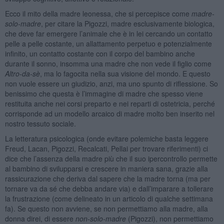
Ecco il mito della madre leonessa, che si percepisce come
madre-
solo-madre
, per citare la Pigozzi, madre esclusivamente biologica,
che deve far emergere l’animale che è in lei cercando un contatto
pelle a pelle costante, un allattamento perpetuo e potenzialmente
infinito, un contatto costante con il corpo del bambino anche
durante il sonno, insomma una madre che non vede il figlio come
Altro-da-sè
, ma lo fagocita nella sua visione del mondo. E questo
non vuole essere un giudizio, anzi, ma uno spunto di riflessione. So
benissimo che questa è l’immagine di madre che spesso viene
restituita anche nei corsi preparto e nei reparti di ostetricia, perché
corrisponde ad un modello arcaico di madre molto ben inserito nel
nostro tessuto sociale.
La letteratura psicologica (onde evitare polemiche basta leggere
Freud, Lacan, Pigozzi, Recalcati, Pellai per trovare riferimenti) ci
dice che l’assenza della madre più che il suo ipercontrollo permette
al bambino di svilupparsi e crescere in maniera sana, grazie alla
rassicurazione che deriva dal sapere che la madre torna (ma per
tornare va da sé che debba andare via) e dall’imparare a tollerare
la frustrazione (come delineato in un articolo di qualche settimana
fa). Se questo non avviene, se non permettiamo alla madre, alla
donna direi, di essere
non-solo-madre
(Pigozzi), non permettiamo