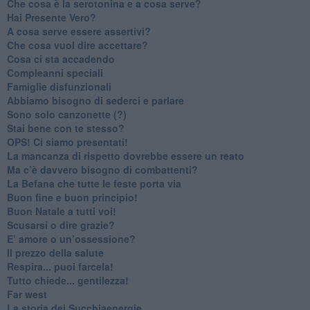
Che cosa è la serotonina e a cosa serve?
​Hai Presente Vero?
A cosa serve essere assertivi?
​Che cosa vuol dire accettare?
​Cosa ci sta accadendo
​Compleanni speciali
​Famiglie disfunzionali
​Abbiamo bisogno di sederci e parlare
Sono solo canzonette (?)
​Stai bene con te stesso?
​OPS! Ci siamo presentati!
​La mancanza di rispetto dovrebbe essere un reato
​Ma c’è davvero bisogno di combattenti?
​La Befana che tutte le feste porta via
Buon fine e buon principio!
​Buon Natale a tutti voi!
​Scusarsi o dire grazie?
​E’ amore o un’ossessione?
​Il prezzo della salute
​Respira... puoi farcela!
​Tutto chiede... gentilezza!
​Far west
​La storia dei Succhiaenergie