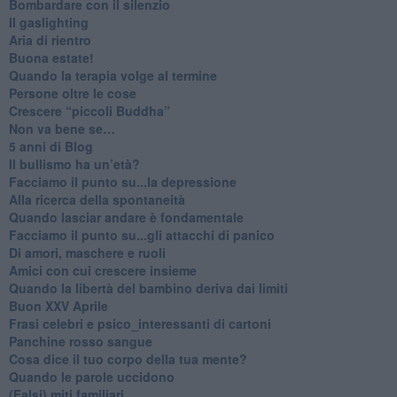
​Bombardare con il silenzio
Il gaslighting
Aria di rientro
Buona estate!
​Quando la terapia volge al termine
​Persone oltre le cose
​Crescere “piccoli Buddha”
Non va bene se…
​5 anni di Blog
​Il bullismo ha un’età?
Facciamo il punto su...la depressione
​Alla ricerca della spontaneità
​Quando lasciar andare è fondamentale
Facciamo il punto su...gli attacchi di panico
Di amori, maschere e ruoli
​Amici con cui crescere insieme
​Quando la libertà del bambino deriva dai limiti
Buon XXV Aprile
​Frasi celebri e psico_interessanti di cartoni
​Panchine rosso sangue
​Cosa dice il tuo corpo della tua mente?
​Quando le parole uccidono
​(Falsi) miti familiari