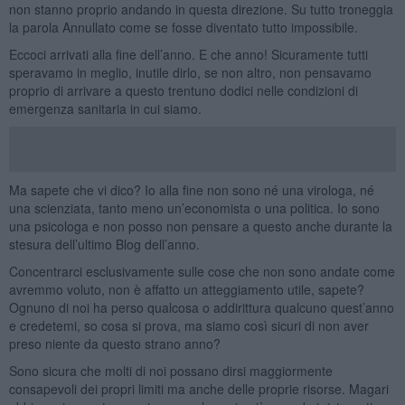
non stanno proprio andando in questa direzione. Su tutto troneggia
la parola Annullato come se fosse diventato tutto impossibile.
Eccoci arrivati alla fine dell’anno. E che anno! Sicuramente tutti
speravamo in meglio, inutile dirlo, se non altro, non pensavamo
proprio di arrivare a questo trentuno dodici nelle condizioni di
emergenza sanitaria in cui siamo.
Ma sapete che vi dico? Io alla fine non sono né una virologa, né
una scienziata, tanto meno un’economista o una politica. Io sono
una psicologa e non posso non pensare a questo anche durante la
stesura dell’ultimo Blog dell’anno.
Concentrarci esclusivamente sulle cose che non sono andate come
avremmo voluto, non è affatto un atteggiamento utile, sapete?
Ognuno di noi ha perso qualcosa o addirittura qualcuno quest’anno
e credetemi, so cosa si prova, ma siamo così sicuri di non aver
preso niente da questo strano anno?
Sono sicura che molti di noi possano dirsi maggiormente
consapevoli dei propri limiti ma anche delle proprie risorse. Magari