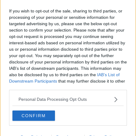
Vacanze a km zero
​Buone Vacan(si)e!
If you wish to opt-out of the sale, sharing to third parties, or
​Il lato positivo delle cose
processing of your personal or sensitive information for
​Storie antiche di tempi moderni
targeted advertising by us, please use the below opt-out
​Quello che alle mamme non dicono
section to confirm your selection. Please note that after your
Adultescenza
opt-out request is processed you may continue seeing
Homo imbecillis
interest-based ads based on personal information utilized by
​4 anni di Blog
us or personal information disclosed to third parties prior to
Quando il silenzio è aggressivo
​Il passato, questo conosciuto!
your opt-out. You may separately opt-out of the further
​Clima ballerino e sbalzi d’umore
disclosure of your personal information by third parties on the
La maternità
IAB’s list of downstream participants. This information may
​L’uomo o l’orso?
also be disclosed by us to third parties on the
IAB’s List of
Non hanno un amico a teatro​
Downstream Participants
that may further disclose it to other
​Tutta una questione di rispetto
third parties.
​Cose che ci esauriscono
​Vespa che passione!
Personal Data Processing Opt Outs
​Lasciate ai vostri figli il diritto di piangere
​Parole d’amore regalate al vento
CONFIRM
​Essere genitori di un adolescente
​Saper pazientare
​Giornata del Fiocchetto Lilla
​Venerdì emozionalmente sostenibile