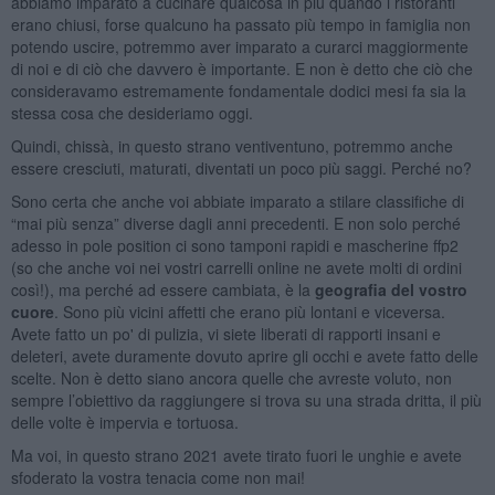
abbiamo imparato a cucinare qualcosa in più quando i ristoranti
erano chiusi, forse qualcuno ha passato più tempo in famiglia non
potendo uscire, potremmo aver imparato a curarci maggiormente
di noi e di ciò che davvero è importante. E non è detto che ciò che
consideravamo estremamente fondamentale dodici mesi fa sia la
stessa cosa che desideriamo oggi.
Quindi, chissà, in questo strano ventiventuno, potremmo anche
essere cresciuti, maturati, diventati un poco più saggi. Perché no?
Sono certa che anche voi abbiate imparato a stilare classifiche di
“mai più senza” diverse dagli anni precedenti. E non solo perché
adesso in pole position ci sono tamponi rapidi e mascherine ffp2
(so che anche voi nei vostri carrelli online ne avete molti di ordini
così!), ma perché ad essere cambiata, è la
geografia del vostro
cuore
. Sono più vicini affetti che erano più lontani e viceversa.
Avete fatto un po' di pulizia, vi siete liberati di rapporti insani e
deleteri, avete duramente dovuto aprire gli occhi e avete fatto delle
scelte. Non è detto siano ancora quelle che avreste voluto, non
sempre l’obiettivo da raggiungere si trova su una strada dritta, il più
delle volte è impervia e tortuosa.
Ma voi, in questo strano 2021 avete tirato fuori le unghie e avete
sfoderato la vostra tenacia come non mai!