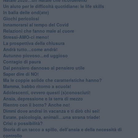
Un aiuto per le difficoltà quotidiane: le life skills
​In balia delle ond(ate)
Giochi pericolosi
Innamorarsi al tempo del Covid
​Relazioni che fanno male al cuore
​Stressi-AMO-ci meno!
​La prospettiva della chiusura
​Andrà tutto…come andrà!
Autunno piovoso...ed uggioso
​Contagio di paura
​Dal pensiero dannoso al pensiero utile
​Saper dire di NO!
​Ma le coppie solide che caratteristiche hanno?
​Mamma, babbo ritorno a scuola!
Adolescenti, ovvero questi (s)conosciuti!
Ansia, depressione e la terra di mezzo
​Rientro con il botto? Anche no!
Dimmi dove andrai in vacanza e ti dirò chi sei!
​Estate, psicologia, animali…una strana triade!
​Crisi o possibilità?
​Storia di un tacco a spillo, dell’ansia e della necessità di
controllo