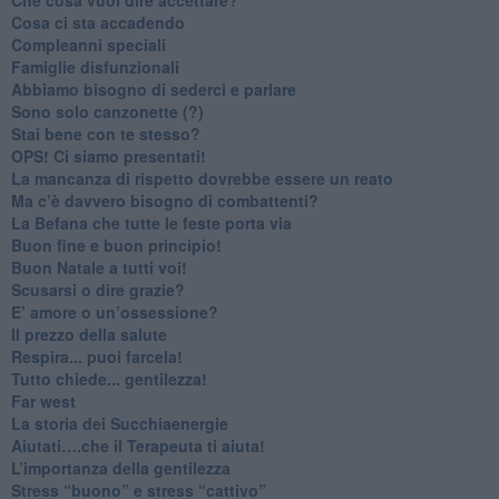
​Cosa ci sta accadendo
​Compleanni speciali
​Famiglie disfunzionali
​Abbiamo bisogno di sederci e parlare
Sono solo canzonette (?)
​Stai bene con te stesso?
​OPS! Ci siamo presentati!
​La mancanza di rispetto dovrebbe essere un reato
​Ma c’è davvero bisogno di combattenti?
​La Befana che tutte le feste porta via
Buon fine e buon principio!
​Buon Natale a tutti voi!
​Scusarsi o dire grazie?
​E’ amore o un’ossessione?
​Il prezzo della salute
​Respira... puoi farcela!
​Tutto chiede... gentilezza!
​Far west
​La storia dei Succhiaenergie
​Aiutati….che il Terapeuta ti aiuta!
​L’importanza della gentilezza
​Stress “buono” e stress “cattivo”