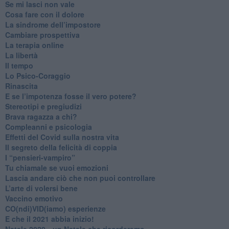
​Se mi lasci non vale
Cosa fare con il dolore
​La sindrome dell’impostore
​Cambiare prospettiva
La terapia online
La libertà
​Il tempo
​Lo Psico-Coraggio
Rinascita
​E se l’impotenza fosse il vero potere?
Stereotipi e pregiudizi
​Brava ragazza a chi?
​Compleanni e psicologia
Effetti del Covid sulla nostra vita
Il segreto della felicità di coppia
​I “pensieri-vampiro”
​Tu chiamale se vuoi emozioni
​Lascia andare ciò che non puoi controllare
L’arte di volersi bene
​Vaccino emotivo
CO(ndi)VID(iamo) esperienze
​E che il 2021 abbia inizio!
​Natale 2020…un Natale che ricorderemo