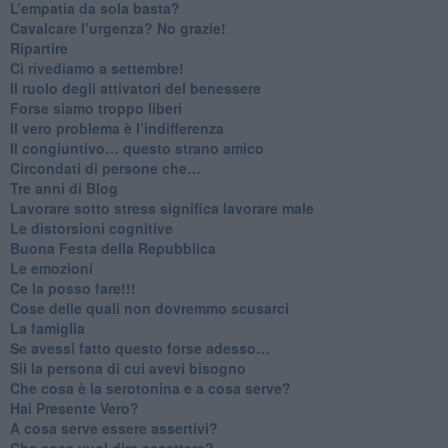
​L’empatia da sola basta?
​Cavalcare l’urgenza? No grazie!
Ripartire
​Ci rivediamo a settembre!
​Il ruolo degli attivatori del benessere
​Forse siamo troppo liberi
​Il vero problema è l’indifferenza
​Il congiuntivo… questo strano amico
​Circondati di persone che…
​Tre anni di Blog
​Lavorare sotto stress significa lavorare male
​Le distorsioni cognitive
​Buona Festa della Repubblica
Le emozioni
​Ce la posso fare!!!
​Cose delle quali non dovremmo scusarci
​La famiglia
​Se avessi fatto questo forse adesso…
​Sii la persona di cui avevi bisogno
Che cosa è la serotonina e a cosa serve?
​Hai Presente Vero?
A cosa serve essere assertivi?
​Che cosa vuol dire accettare?