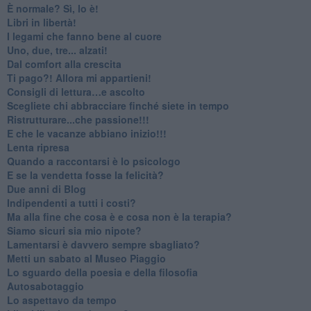
​È normale? Sì, lo è!
​Libri in libertà!
​I legami che fanno bene al cuore
Uno, due, tre... alzati!​
​Dal comfort alla crescita
​Ti pago?! Allora mi appartieni!​
​Consigli di lettura…e ascolto
​Scegliete chi abbracciare finché siete in tempo
​Ristrutturare...che passione!!!
​E che le vacanze abbiano inizio!!!
​Lenta ripresa
​Quando a raccontarsi è lo psicologo
​E se la vendetta fosse la felicità?
​Due anni di Blog
​Indipendenti a tutti i costi?
​Ma alla fine che cosa è e cosa non è la terapia?
​Siamo sicuri sia mio nipote?
​Lamentarsi è davvero sempre sbagliato?
​Metti un sabato al Museo Piaggio
​Lo sguardo della poesia e della filosofia
Autosabotaggio
​Lo aspettavo da tempo