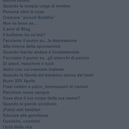
​Quando la terapia volge al termine
​Persone oltre le cose
​Crescere “piccoli Buddha”
Non va bene se…
​5 anni di Blog
​Il bullismo ha un’età?
Facciamo il punto su...la depressione
​Alla ricerca della spontaneità
​Quando lasciar andare è fondamentale
Facciamo il punto su...gli attacchi di panico
Di amori, maschere e ruoli
​Amici con cui crescere insieme
​Quando la libertà del bambino deriva dai limiti
Buon XXV Aprile
​Frasi celebri e psico_interessanti di cartoni
​Panchine rosso sangue
​Cosa dice il tuo corpo della tua mente?
​Quando le parole uccidono
​(Falsi) miti familiari
​Educare alla gentilezza
​Cuoricini, cuoricini
I lutti della vita