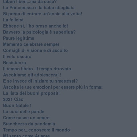
​Liberi liberi...ma da cosa?
​La Principessa e la fiaba sbagliata
Si prega di entrare un’ansia alla volta!
​La felicità
​Ebbene sì, l’ho preso anche io!
​Davvero la psicologia è superflua?
Paure legittime
​Memento celebrare semper
​Consigli di visione e di ascolto
​Il velo oscuro
Resistenza
​Il tempo libero. Il tempo ritrovato.
Ascoltiamo gli adolescenti !
​E se invece di iniziare tu smettessi?
​Ascolta le tue emozioni per essere più in forma!
​La lista dei buoni propositi
2021 Ciao
Buon Natale !
​La cura delle parole
​Come nasce un amore
Stanchezza da pandemia
​Tempo per...conoscere il mondo
​Mi sento come Atlante