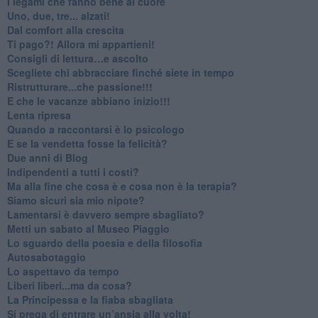
​I legami che fanno bene al cuore
Uno, due, tre... alzati!​
​Dal comfort alla crescita
​Ti pago?! Allora mi appartieni!​
​Consigli di lettura…e ascolto
​Scegliete chi abbracciare finché siete in tempo
​Ristrutturare...che passione!!!
​E che le vacanze abbiano inizio!!!
​Lenta ripresa
​Quando a raccontarsi è lo psicologo
​E se la vendetta fosse la felicità?
​Due anni di Blog
​Indipendenti a tutti i costi?
​Ma alla fine che cosa è e cosa non è la terapia?
​Siamo sicuri sia mio nipote?
​Lamentarsi è davvero sempre sbagliato?
​Metti un sabato al Museo Piaggio
​Lo sguardo della poesia e della filosofia
Autosabotaggio
​Lo aspettavo da tempo
​Liberi liberi...ma da cosa?
​La Principessa e la fiaba sbagliata
Si prega di entrare un’ansia alla volta!