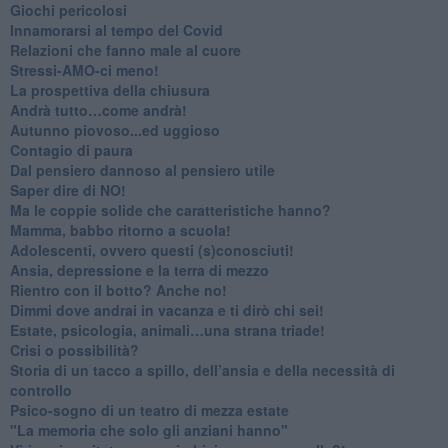
Giochi pericolosi
Innamorarsi al tempo del Covid
​Relazioni che fanno male al cuore
​Stressi-AMO-ci meno!
​La prospettiva della chiusura
​Andrà tutto…come andrà!
Autunno piovoso...ed uggioso
​Contagio di paura
​Dal pensiero dannoso al pensiero utile
​Saper dire di NO!
​Ma le coppie solide che caratteristiche hanno?
​Mamma, babbo ritorno a scuola!
Adolescenti, ovvero questi (s)conosciuti!
Ansia, depressione e la terra di mezzo
​Rientro con il botto? Anche no!
Dimmi dove andrai in vacanza e ti dirò chi sei!
​Estate, psicologia, animali…una strana triade!
​Crisi o possibilità?
​Storia di un tacco a spillo, dell’ansia e della necessità di
controllo
​Psico-sogno di un teatro di mezza estate
"La memoria che solo gli anziani hanno"