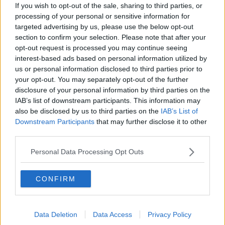
If you wish to opt-out of the sale, sharing to third parties, or
​Storie antiche di tempi moderni
processing of your personal or sensitive information for
​Quello che alle mamme non dicono
Adultescenza
targeted advertising by us, please use the below opt-out
Homo imbecillis
section to confirm your selection. Please note that after your
​4 anni di Blog
opt-out request is processed you may continue seeing
Quando il silenzio è aggressivo
interest-based ads based on personal information utilized by
​Il passato, questo conosciuto!
us or personal information disclosed to third parties prior to
​Clima ballerino e sbalzi d’umore
your opt-out. You may separately opt-out of the further
La maternità
disclosure of your personal information by third parties on the
​L’uomo o l’orso?
IAB’s list of downstream participants. This information may
Non hanno un amico a teatro​
also be disclosed by us to third parties on the
IAB’s List of
​Tutta una questione di rispetto
Downstream Participants
that may further disclose it to other
​Cose che ci esauriscono
third parties.
​Vespa che passione!
​Lasciate ai vostri figli il diritto di piangere
Personal Data Processing Opt Outs
​Parole d’amore regalate al vento
​Essere genitori di un adolescente
​Saper pazientare
CONFIRM
​Giornata del Fiocchetto Lilla
​Venerdì emozionalmente sostenibile
Ma ti ascolti?
Data Deletion
Data Access
Privacy Policy
Contornati di persone che…