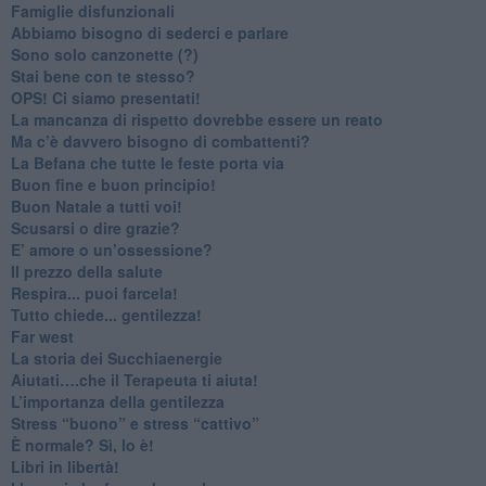
​Famiglie disfunzionali
​Abbiamo bisogno di sederci e parlare
Sono solo canzonette (?)
​Stai bene con te stesso?
​OPS! Ci siamo presentati!
​La mancanza di rispetto dovrebbe essere un reato
​Ma c’è davvero bisogno di combattenti?
​La Befana che tutte le feste porta via
Buon fine e buon principio!
​Buon Natale a tutti voi!
​Scusarsi o dire grazie?
​E’ amore o un’ossessione?
​Il prezzo della salute
​Respira... puoi farcela!
​Tutto chiede... gentilezza!
​Far west
​La storia dei Succhiaenergie
​Aiutati….che il Terapeuta ti aiuta!
​L’importanza della gentilezza
​Stress “buono” e stress “cattivo”
​È normale? Sì, lo è!
​Libri in libertà!