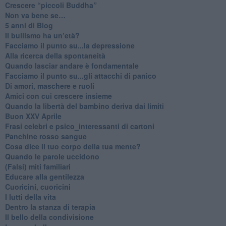
​Crescere “piccoli Buddha”
Non va bene se…
​5 anni di Blog
​Il bullismo ha un’età?
Facciamo il punto su...la depressione
​Alla ricerca della spontaneità
​Quando lasciar andare è fondamentale
Facciamo il punto su...gli attacchi di panico
Di amori, maschere e ruoli
​Amici con cui crescere insieme
​Quando la libertà del bambino deriva dai limiti
Buon XXV Aprile
​Frasi celebri e psico_interessanti di cartoni
​Panchine rosso sangue
​Cosa dice il tuo corpo della tua mente?
​Quando le parole uccidono
​(Falsi) miti familiari
​Educare alla gentilezza
​Cuoricini, cuoricini
I lutti della vita
​Dentro la stanza di terapia
​Il bello della condivisione