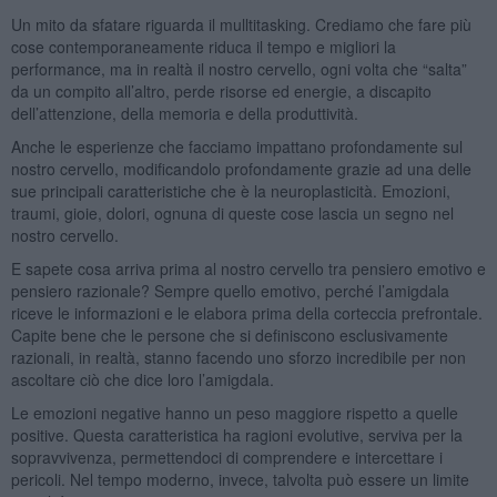
Un mito da sfatare riguarda il mulltitasking. Crediamo che fare più
cose contemporaneamente riduca il tempo e migliori la
performance, ma in realtà il nostro cervello, ogni volta che “salta”
da un compito all’altro, perde risorse ed energie, a discapito
dell’attenzione, della memoria e della produttività.
Anche le esperienze che facciamo impattano profondamente sul
nostro cervello, modificandolo profondamente grazie ad una delle
sue principali caratteristiche che è la neuroplasticità. Emozioni,
traumi, gioie, dolori, ognuna di queste cose lascia un segno nel
nostro cervello.
E sapete cosa arriva prima al nostro cervello tra pensiero emotivo e
pensiero razionale? Sempre quello emotivo, perché l’amigdala
riceve le informazioni e le elabora prima della corteccia prefrontale.
Capite bene che le persone che si definiscono esclusivamente
razionali, in realtà, stanno facendo uno sforzo incredibile per non
ascoltare ciò che dice loro l’amigdala.
Le emozioni negative hanno un peso maggiore rispetto a quelle
positive. Questa caratteristica ha ragioni evolutive, serviva per la
sopravvivenza, permettendoci di comprendere e intercettare i
pericoli. Nel tempo moderno, invece, talvolta può essere un limite