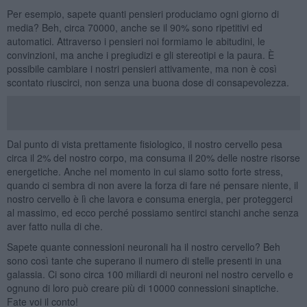
Per esempio, sapete quanti pensieri produciamo ogni giorno di
media? Beh, circa 70000, anche se il 90% sono ripetitivi ed
automatici. Attraverso i pensieri noi formiamo le abitudini, le
convinzioni, ma anche i pregiudizi e gli stereotipi e la paura. È
possibile cambiare i nostri pensieri attivamente, ma non è così
scontato riuscirci, non senza una buona dose di consapevolezza.
Dal punto di vista prettamente fisiologico, il nostro cervello pesa
circa il 2% del nostro corpo, ma consuma il 20% delle nostre risorse
energetiche. Anche nel momento in cui siamo sotto forte stress,
quando ci sembra di non avere la forza di fare né pensare niente, il
nostro cervello è lì che lavora e consuma energia, per proteggerci
al massimo, ed ecco perché possiamo sentirci stanchi anche senza
aver fatto nulla di che.
Sapete quante connessioni neuronali ha il nostro cervello? Beh
sono così tante che superano il numero di stelle presenti in una
galassia. Ci sono circa 100 miliardi di neuroni nel nostro cervello e
ognuno di loro può creare più di 10000 connessioni sinaptiche.
Fate voi il conto!