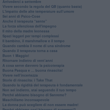
​Arrivederci a settembre
​Vivere secondo la regola del QB (quanto basta)
​L'impatto delle alte temperature sull’umore
Sei anni di Psico-Cose
​Anche il terapeuta “sente”
​La forza silenziosa dell'impegno
​Il mito della madre leonessa
Spazi leggeri per tempi complessi
Il bambino, il marshmallow e il tempo
​Quando cambia il nome di una sindrome
​Quando il terapeuta torna a casa
​Buon 1 Maggio!
Ritornare indietro di vent’anni
​A cosa serve davvero la psicoterapia
​Buona Pasqua e … buona rinascita!
​Vivere nell’incertezza
​Storie di rinascita: i Take That
​Quando la rigidità del terapeuta è fondamentale
​Non sei indietro, stai seguendo il tuo tempo
​Perché abbiamo bisogno di Sanremo?
​Maschilismo inconsapevole
​La donna può scegliere di non essere madre!
​Perché abbiamo così bisogno di supereroi?