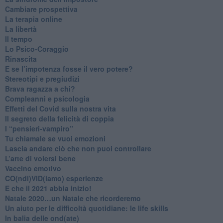
​Cambiare prospettiva
La terapia online
La libertà
​Il tempo
​Lo Psico-Coraggio
Rinascita
​E se l’impotenza fosse il vero potere?
Stereotipi e pregiudizi
​Brava ragazza a chi?
​Compleanni e psicologia
Effetti del Covid sulla nostra vita
Il segreto della felicità di coppia
​I “pensieri-vampiro”
​Tu chiamale se vuoi emozioni
​Lascia andare ciò che non puoi controllare
L’arte di volersi bene
​Vaccino emotivo
CO(ndi)VID(iamo) esperienze
​E che il 2021 abbia inizio!
​Natale 2020…un Natale che ricorderemo
Un aiuto per le difficoltà quotidiane: le life skills
​In balia delle ond(ate)