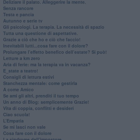
​Deliziare il palato. Alleggerire la mente.
​Senza rancore
​Testa e pancia
​Autunno e serie tv
​Gli psicologi. La terapia. La necessità di spazio
​Tutta una questione di aspettative.
​Grazie a ciò che ho e ciò che faccio!
​Inevitabili lutti...cosa fare con il dolore?
Prolungare l’effetto benefico dell’estate? Si può!
​Letture a km zero
​Aria di ferie: ma la terapia va in vacanza?
​E_state a teatro!
​Consigli di lettura estivi
​Stanchezza mentale: come gestirla
​A come Amico
​Se ami gli altri, prenditi il tuo tempo
​Un anno di Blog: semplicemente Grazie!
​Vita di coppia, conflitti e desideri
​Ciao scuola!
​L’Empatia
​Se mi lasci non vale
Cosa fare con il dolore
​La sindrome dell’impostore