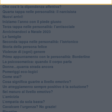
Non dare niente per scontato
Che cos’è la dipendenza affettiva?
Quarta tappa nelle personalità: il narcisista
​Nuovi arrivi!
​Iniziamo l’anno con il piede giusto
​Terza tappa nelle personalità: l’antisociale
​Avvicinandoci a Natale 2023
Le famiglie
Seconda tappa nelle personalità: l’istrionico
​Storia della persona felice
Violenze di (ogni) genere
​Primo appuntamento con le personalità: Borderline
La psicosomatica: quando il corpo parla
Donne...quanta strada ancora
​Pomeriggi eco-logici
​Come stai?
Cosa significa guarire a livello emotivo?
​Un atteggiamento sempre positivo è la soluzione?
​Sei maturo al livello emotivo?
​L’amicizia
​L’empatia da sola basta?
​Cavalcare l’urgenza? No grazie!
Ripartire