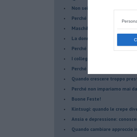
​Non sei indietro, stai seguen
​Perché abbiamo bisogno di 
Persona
​Maschilismo inconsapevole
​La donna può scegliere di n
​Perché abbiamo così bisogno 
​I collegamenti tra filosofia e
​Perché tutti si sentono in dov
​Quando crescere troppo pres
​Perché non impariamo mai dag
​Buone Feste!
​Kintsugi: quando le crepe di
Ansia e depressione: conosce
Quando cambiare approccio in