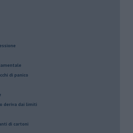
ressione
à
ndamentale
cchi di panico
e
 deriva dai limiti
anti di cartoni