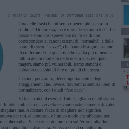
DI FEDERICA GIUSTI - VENERDÌ
07 OTTOBRE 2022
ORE 08:00
Una delle frasi che mi sento ripetere più spesso in
studio è “Dottoressa, ma è normale secondo lei?”. Le
C
persone sono così spaventate dall’idea di non
corrispondere ai canoni esterni di “normalità” e dalla
paura di essere “pazze”, che hanno bisogno costante
di conferme. Ed è qualcosa che capita più o meno a
tutti in alcuni momenti della nostra vita, nei quali,
magari, siamo più vulnerabili, siamo stanchi o
A
abbiamo necessità di fare un po' di chiarezza.
Ci sono, per contro, dei comportamenti e degli
atteggiamenti che, invece, dovremmo sentirci liberi di
normalizzare, con i quali “fare pace”.
Vi faccio alcuni esempi. Tutti sbagliamo e tutti siamo
a. Inutile lambiccarci il cervello cercando ostinatamente di voler
agliare mai. Accettare l’idea di sbagliare non significa
i muova per noi, al contrario, è l’unico modo che abbiamo per
one alternativa. Se ci concentriamo solo sull’errore, alla fine,
tto si ingigantirà a dismisura. Ed ecco che ci colleghiamo