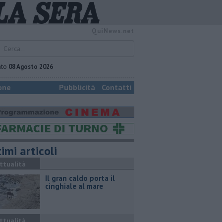
QuiNews.net
ato
08 Agosto 2026
one
Pubblicità
Contatti
imi articoli
ttualità
Il gran caldo porta il
cinghiale al mare
ttualità