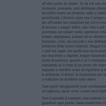
all’altro punto da sfatare. Se da soli non 
momento, possiamo, anzi dobbiamo chiedere
dovrebbe essere un elemento saldo e solido 
quotidianità. Chiedere aiuto non è sempre s
per affrontare una situazione per noi ecce
di provare e magari fallire, una volta o più
potremmo raccontare molte esperienze relative
tentare, impegnarsi, puntare ad un obiettivo 
frustrante, certo, ma succede e non dobbiam
traiettoria della nostra esistenza. Magari il
ci può far capire che quella non era la nos
noi riusciremo a digerire, magari ripartendo
punto di partenza, quando e se ci rendiamo 
soprattutto se si tratta di un errore che in
imparare a chiedere scusa ed esprimere le no
la delusione, il dolore, la frustrazione per u
a realizzare un desiderio tanto atteso.
Tutti questi atteggiamenti sono assolutament
accoglienza, anche verso i nostri stessi limit
Non è normale il contrario, non esistono i
grandiose ogni giorno, basta rendercene co