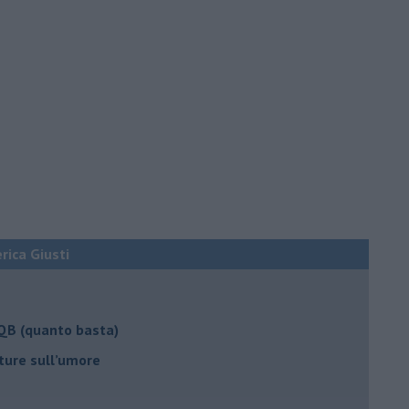
erica Giusti
 QB (quanto basta)
ture sull’umore