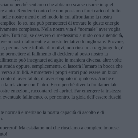
riusciamo perché sentiamo che abbiamo scarse risorse in quel
 aiuto. Renderci conto che non possiamo farci carico di tutto
nelle nostre menti e nel modo in cui affrontiamo la nostra
emplice, lo so, ma può permetterci di trovare le giuste energie
ssivamente complessa. Nella nostra vita è “normale” aver voglia
 volte. Tutti noi, se davvero ci mettessimo a nudo con autenticità,
 ai nostri fallimenti e ai nostri tentativi di migliorare. Provare,
e, per una serie infinita di motivi, non riuscire a raggiungerlo, è
o permettere al fallimento di decidere al posto nostro la
 fallimento può insegnarci ad agire in maniera diversa, altre volte
tra strada oppure, semplicemente, ci lascerà l’amaro in bocca che
 verso altri lidi. Ammettere i propri errori può essere un buon
conto di aver fallito, di aver sbagliato in qualcosa. Anche e
tacca la relazione con l’latro. Ecco perché diventa fondamentale
stre emozioni, raccontarci ed aprirci. Far emergere la tristezza,
n eventuale fallimento, o, per contro, la gioia dell’essere riusciti
e normali e meritano la nostra capacità di ascolto e di
i.
 supereroi! Ma esistiamo noi che riusciamo a compiere imprese
nto!