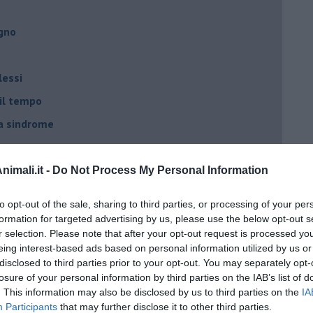
egno
lessi
 il tempo
na sindrome
casa
imali.it -
Do Not Process My Personal Information
i
to opt-out of the sale, sharing to third parties, or processing of your per
oterapia
formation for targeted advertising by us, please use the below opt-out s
r selection. Please note that after your opt-out request is processed y
scita!
eing interest-based ads based on personal information utilized by us or
disclosed to third parties prior to your opt-out. You may separately opt-
losure of your personal information by third parties on the IAB’s list of
t
. This information may also be disclosed by us to third parties on the
IA
peuta è fondamentale
Participants
that may further disclose it to other third parties.