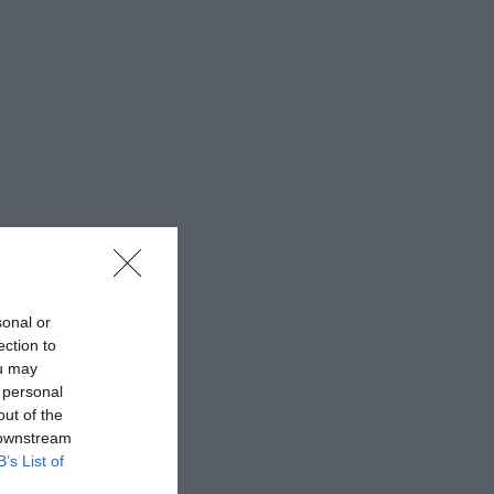
sonal or
ection to
ou may
 personal
out of the
 downstream
B’s List of