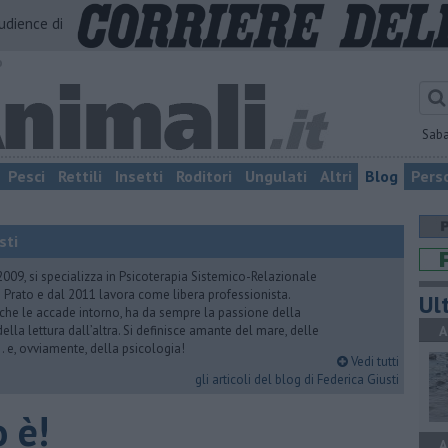
audience di
o
Sab
Pesci
Rettili
Insetti
Roditori
Ungulati
Altri
Blog
Pers
sti
2009, si specializza in Psicoterapia Sistemico-Relazionale
 Prato e dal 2011 lavora come libera professionista.
Ult
 che le accade intorno, ha da sempre la passione della
ella lettura dall’altra. Si definisce amante del mare, delle
A
 e, ovviamente, della psicologia!
Vedi tutti
gli articoli del blog di Federica Giusti
o è!
A