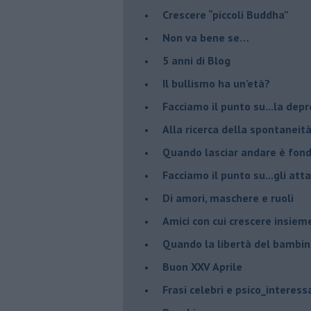
​Crescere “piccoli Buddha”
Non va bene se…
​5 anni di Blog
​Il bullismo ha un’età?
Facciamo il punto su...la dep
​Alla ricerca della spontaneit
​Quando lasciar andare è fo
Facciamo il punto su...gli atta
Di amori, maschere e ruoli
​Amici con cui crescere insiem
​Quando la libertà del bambino
Buon XXV Aprile
​Frasi celebri e psico_interess