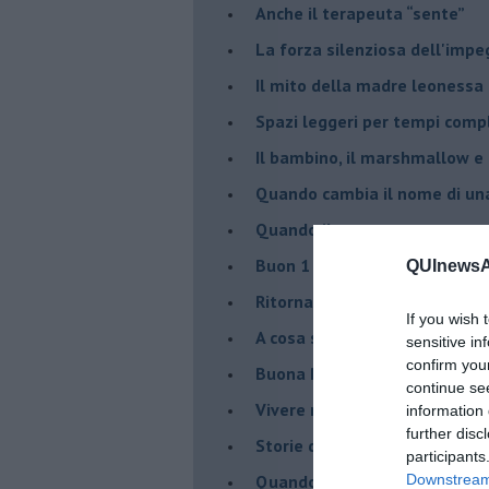
​Anche il terapeuta “sente”
​La forza silenziosa dell'imp
​Il mito della madre leonessa
Spazi leggeri per tempi comp
Il bambino, il marshmallow e
​Quando cambia il nome di u
​Quando il terapeuta torna a 
​Buon 1 Maggio!
QUInewsAn
Ritornare indietro di vent’ann
If you wish 
​A cosa serve davvero la psic
sensitive in
confirm you
​Buona Pasqua e … buona rina
continue se
​Vivere nell’incertezza
information 
further disc
​Storie di rinascita: i Take Tha
participants
​Quando la rigidità del tera
Downstream 