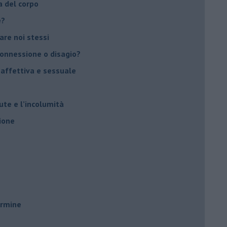
a del corpo
e?
vare noi stessi
 connessione o disagio?
 affettiva e sessuale
ute e l’incolumità
ione
ermine