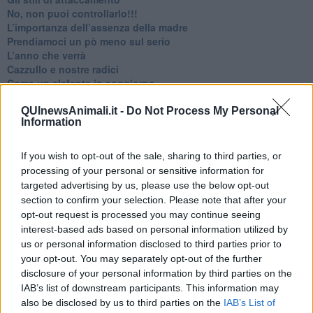
No, non puoi controllarlo!!!
​L’importanza dell’assenza della madre
​Prendiamoci un pò meno sul serio
​L’anno che verrà
​Cazzullo e nostre radici
​Come un elefante in soggiorno
​Abbiamo perso tutti
E se le cose non vanno come vorresti?
QUInewsAnimali.it -
Do Not Process My Personal
Information
​Chi sono i genitori elicottero
Come è davvero la terapia
Quando il diritto alla disconnessione non viene accolto
If you wish to opt-out of the sale, sharing to third parties, or
​L’importanza della comunicazione in famiglia
processing of your personal or sensitive information for
​Il diritto ad essere disconnessi
targeted advertising by us, please use the below opt-out
​Il pensiero dicotomico e la salute mentale
section to confirm your selection. Please note that after your
​Consigli di lettura per genitori e non solo
opt-out request is processed you may continue seeing
​La Clownterapia
interest-based ads based on personal information utilized by
​Differenze tra persone frustrate e non
us or personal information disclosed to third parties prior to
L’invisibile fatica mentale
your opt-out. You may separately opt-out of the further
Vacanze a km zero
disclosure of your personal information by third parties on the
​Buone Vacan(si)e!
IAB’s list of downstream participants. This information may
​Il lato positivo delle cose
also be disclosed by us to third parties on the
IAB’s List of
​Storie antiche di tempi moderni