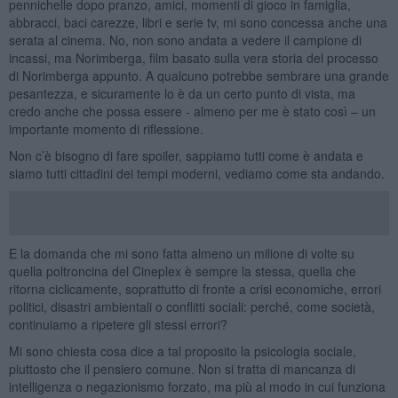
pennichelle dopo pranzo, amici, momenti di gioco in famiglia,
abbracci, baci carezze, libri e serie tv, mi sono concessa anche una
serata al cinema. No, non sono andata a vedere il campione di
incassi, ma Norimberga, film basato sulla vera storia del processo
di Norimberga appunto. A qualcuno potrebbe sembrare una grande
pesantezza, e sicuramente lo è da un certo punto di vista, ma
credo anche che possa essere - almeno per me è stato così – un
importante momento di riflessione.
Non c’è bisogno di fare spoiler, sappiamo tutti come è andata e
siamo tutti cittadini dei tempi moderni, vediamo come sta andando.
E la domanda che mi sono fatta almeno un milione di volte su
quella poltroncina del Cineplex è sempre la stessa, quella che
ritorna ciclicamente, soprattutto di fronte a crisi economiche, errori
politici, disastri ambientali o conflitti sociali: perché, come società,
continuiamo a ripetere gli stessi errori?
Mi sono chiesta cosa dice a tal proposito la psicologia sociale,
piuttosto che il pensiero comune. Non si tratta di mancanza di
intelligenza o negazionismo forzato, ma più al modo in cui funziona