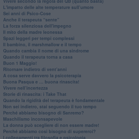
​Vivere secondo la regola del QB (quanto basta)
​L'impatto delle alte temperature sull’umore
Sei anni di Psico-Cose
​Anche il terapeuta “sente”
​La forza silenziosa dell'impegno
​Il mito della madre leonessa
Spazi leggeri per tempi complessi
Il bambino, il marshmallow e il tempo
​Quando cambia il nome di una sindrome
​Quando il terapeuta torna a casa
​Buon 1 Maggio!
Ritornare indietro di vent’anni
​A cosa serve davvero la psicoterapia
​Buona Pasqua e … buona rinascita!
​Vivere nell’incertezza
​Storie di rinascita: i Take That
​Quando la rigidità del terapeuta è fondamentale
​Non sei indietro, stai seguendo il tuo tempo
​Perché abbiamo bisogno di Sanremo?
​Maschilismo inconsapevole
​La donna può scegliere di non essere madre!
​Perché abbiamo così bisogno di supereroi?
​I collegamenti tra filosofia e psicologia