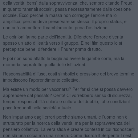
della verità, bensì dalla sopravvivenza, che, sempre citando Freud,
in quanto “animali sociali”, passa necessariamente dalla coesione
sociale. Ecco perché la massa non corregge l’errore ma lo
amplifica, perché deve preservare se stessa, il proprio status, e
non può ammettere il cambiamento, pena l’estinzione.
Le opinioni fanno parte dell’identità. Difendere l’errore diventa
spesso un atto di lealtà verso il gruppo. E nel film questo lo si
percepisce bene, difendere il Fhurer prima di tutto.
E poi non sono affatto le bugie ad avere le gambe corte, ma la
memoria, sopratutto quella delle istituzioni.
Responsabilità diffuse, costi simbolici e pressione del breve termine
impediscono l’apprendimento collettivo.
Ma esiste un modo per vaccinarsi? Per far sì che si possa davvero
apprendere dal passato? Certo! Ci vorrebbero senso di sicurezza,
tempo, responsabilità chiare e cultura del dubbio, tutte condizioni
poco frequenti nella società attuale.
Non impariamo dagli errori perché siamo umani, e l’uomo non è
strutturato per la ricerca della verità, ma per la sopravvivenza del
pensiero collettivo. La vera sfida è creare contesti in cui riconoscerli
non sia una colpa ma una risorsa. Come ricorda il Sergente Triest