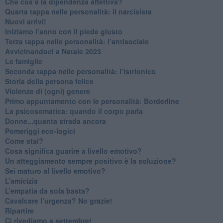
Che cos’è la dipendenza affettiva?
Quarta tappa nelle personalità: il narcisista
​Nuovi arrivi!
​Iniziamo l’anno con il piede giusto
​Terza tappa nelle personalità: l’antisociale
​Avvicinandoci a Natale 2023
Le famiglie
Seconda tappa nelle personalità: l’istrionico
​Storia della persona felice
Violenze di (ogni) genere
​Primo appuntamento con le personalità: Borderline
La psicosomatica: quando il corpo parla
Donne...quanta strada ancora
​Pomeriggi eco-logici
​Come stai?
Cosa significa guarire a livello emotivo?
​Un atteggiamento sempre positivo è la soluzione?
​Sei maturo al livello emotivo?
​L’amicizia
​L’empatia da sola basta?
​Cavalcare l’urgenza? No grazie!
Ripartire
​Ci rivediamo a settembre!