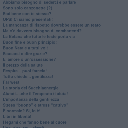
​Abbiamo bisogno di sederci e parlare
Sono solo canzonette (?)
​Stai bene con te stesso?
​OPS! Ci siamo presentati!
​La mancanza di rispetto dovrebbe essere un reato
​Ma c’è davvero bisogno di combattenti?
​La Befana che tutte le feste porta via
Buon fine e buon principio!
​Buon Natale a tutti voi!
​Scusarsi o dire grazie?
​E’ amore o un’ossessione?
​Il prezzo della salute
​Respira... puoi farcela!
​Tutto chiede... gentilezza!
​Far west
​La storia dei Succhiaenergie
​Aiutati….che il Terapeuta ti aiuta!
​L’importanza della gentilezza
​Stress “buono” e stress “cattivo”
​È normale? Sì, lo è!
​Libri in libertà!
​I legami che fanno bene al cuore
Uno, due, tre... alzati!​