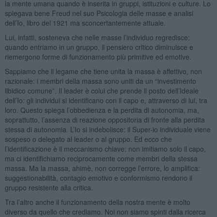
la mente umana quando è inserita in gruppi, istituzioni e culture. Lo
spiegava bene Freud nel suo Psicologia delle masse e analisi
dell’Io, libro del 1921 ma sconcertantemente attuale.
Lui, infatti, sosteneva che nelle masse l’individuo regredisce:
quando entriamo in un gruppo, il pensiero critico diminuisce e
riemergono forme di funzionamento più primitive ed emotive.
Sappiamo che il legame che tiene unita la massa è affettivo, non
razionale: i membri della massa sono uniti da un “investimento
libidico comune”. Il leader è colui che prende il posto dell’Ideale
dell’Io: gli individui si identificano con il capo e, attraverso di lui, tra
loro. Questo spiega l’obbedienza e la perdita di autonomia, ma,
soprattutto, l’assenza di reazione oppositoria di fronte alla perdita
stessa di autonomia. L’Io si indebolisce: il Super-io individuale viene
sospeso o delegato al leader o al gruppo. Ed ecco che
l’identificazione è il meccanismo chiave: non imitiamo solo il capo,
ma ci identifichiamo reciprocamente come membri della stessa
massa. Ma la massa, ahimè, non corregge l’errore, lo amplifica:
suggestionabilità, contagio emotivo e conformismo rendono il
gruppo resistente alla critica.
Tra l’altro anche il funzionamento della nostra mente è molto
diverso da quello che crediamo. Noi non siamo spinti dalla ricerca