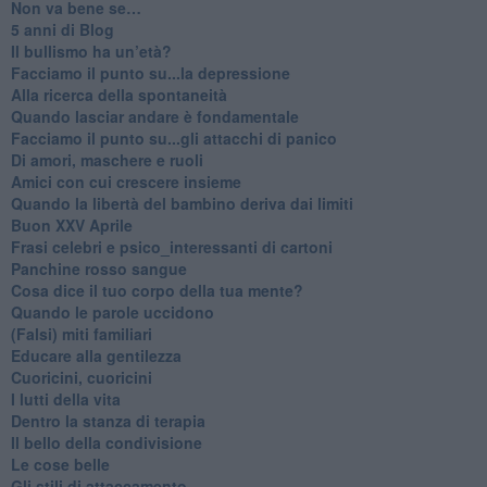
Non va bene se…
​5 anni di Blog
​Il bullismo ha un’età?
Facciamo il punto su...la depressione
​Alla ricerca della spontaneità
​Quando lasciar andare è fondamentale
Facciamo il punto su...gli attacchi di panico
Di amori, maschere e ruoli
​Amici con cui crescere insieme
​Quando la libertà del bambino deriva dai limiti
Buon XXV Aprile
​Frasi celebri e psico_interessanti di cartoni
​Panchine rosso sangue
​Cosa dice il tuo corpo della tua mente?
​Quando le parole uccidono
​(Falsi) miti familiari
​Educare alla gentilezza
​Cuoricini, cuoricini
I lutti della vita
​Dentro la stanza di terapia
​Il bello della condivisione
Le cose belle
​Gli stili di attaccamento