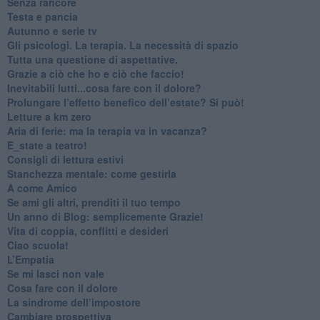
​Senza rancore
​Testa e pancia
​Autunno e serie tv
​Gli psicologi. La terapia. La necessità di spazio
​Tutta una questione di aspettative.
​Grazie a ciò che ho e ciò che faccio!
​Inevitabili lutti...cosa fare con il dolore?
Prolungare l’effetto benefico dell’estate? Si può!
​Letture a km zero
​Aria di ferie: ma la terapia va in vacanza?
​E_state a teatro!
​Consigli di lettura estivi
​Stanchezza mentale: come gestirla
​A come Amico
​Se ami gli altri, prenditi il tuo tempo
​Un anno di Blog: semplicemente Grazie!
​Vita di coppia, conflitti e desideri
​Ciao scuola!
​L’Empatia
​Se mi lasci non vale
Cosa fare con il dolore
​La sindrome dell’impostore
​Cambiare prospettiva