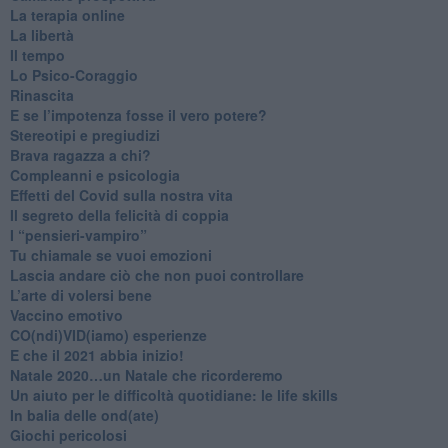
La terapia online
La libertà
​Il tempo
​Lo Psico-Coraggio
Rinascita
​E se l’impotenza fosse il vero potere?
Stereotipi e pregiudizi
​Brava ragazza a chi?
​Compleanni e psicologia
Effetti del Covid sulla nostra vita
Il segreto della felicità di coppia
​I “pensieri-vampiro”
​Tu chiamale se vuoi emozioni
​Lascia andare ciò che non puoi controllare
L’arte di volersi bene
​Vaccino emotivo
CO(ndi)VID(iamo) esperienze
​E che il 2021 abbia inizio!
​Natale 2020…un Natale che ricorderemo
Un aiuto per le difficoltà quotidiane: le life skills
​In balia delle ond(ate)
Giochi pericolosi