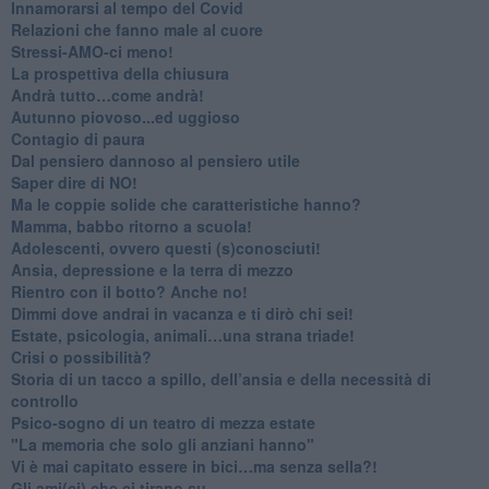
Innamorarsi al tempo del Covid
​Relazioni che fanno male al cuore
​Stressi-AMO-ci meno!
​La prospettiva della chiusura
​Andrà tutto…come andrà!
Autunno piovoso...ed uggioso
​Contagio di paura
​Dal pensiero dannoso al pensiero utile
​Saper dire di NO!
​Ma le coppie solide che caratteristiche hanno?
​Mamma, babbo ritorno a scuola!
Adolescenti, ovvero questi (s)conosciuti!
Ansia, depressione e la terra di mezzo
​Rientro con il botto? Anche no!
Dimmi dove andrai in vacanza e ti dirò chi sei!
​Estate, psicologia, animali…una strana triade!
​Crisi o possibilità?
​Storia di un tacco a spillo, dell’ansia e della necessità di
controllo
​Psico-sogno di un teatro di mezza estate
"La memoria che solo gli anziani hanno"
​Vi è mai capitato essere in bici…ma senza sella?!
​Gli ami(ci) che ci tirano su