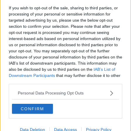
Cani gatti & co. in ospedale, primo ok in Piemonte
If you wish to opt-out of the sale, sharing to third parties, or
Lancia i cani dalla finestra
processing of your personal or sensitive information for
targeted advertising by us, please use the below opt-out
section to confirm your selection. Please note that after your
Il 'No agli abbandoni' si mette in piazza
opt-out request is processed you may continue seeing
interest-based ads based on personal information utilized by
Arriva la carica di bulli a quattro zampe
us or personal information disclosed to third parties prior to
your opt-out. You may separately opt-out of the further
Dal dentista mano nella zampa e passa la paura
disclosure of your personal information by third parties on the
IAB’s list of downstream participants. This information may
Addestratore morto al lavoro, non è stato il cane
also be disclosed by us to third parties on the
IAB’s List of
Downstream Participants
that may further disclose it to other
Sbranato dal cane che sta addestrando muore
third parties.
26enne
Niente sfratto per il maialino Elvis
Personal Data Processing Opt Outs
Una conversazione, ma a due voci: D’Annunzio e
CONFIRM
Mascagni
Un'opera d'arte nel cimitero dei Bianchi
Data Deletion
Data Access
Privacy Policy