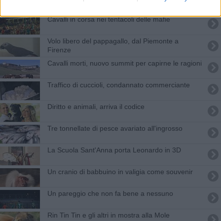
Cane muore abbandonato in auto, denunciati i proprietari
Cavalli in corsa nei tentacoli delle mafie
Volo libero del pappagallo, dal Piemonte a
Firenze
Cavalli morti, nuovo summit per capirne le ragioni
Traffico di cuccioli, condannato commerciante
Diritto e animali, arriva il codice
Tre tonnellate di pesce avariato all'ingrosso
La Scuola Sant'Anna porta Leonardo in 3D
Un cranio di babbuino in valigia come souvenir
Un pareggio che non fa bene a nessuno
Rin Tin Tin e gli altri in mostra alla Mole