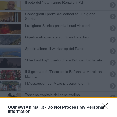
Il voto del "tutti tranne Renzi e il Pd"
Consegnati i premi del concorso Lunigiana
Storica
Lunigiana Storica premia i suoi vincitori
Gipeti a ali spiegate sul Gran Paradiso
Specie aliene, il workshop del Parco
"The Last Pig", quello che a Bob cambiò la vita
Il 6 gennaio è "Festa della Befana" a Marciana
Marina
I Messaggeri del Mare preparano un film
Toscana capitale del cane carlino
"Cento code" in festa nel nuovo canile
QUInewsAnimali.it -
Do Not Process My Personal
Information