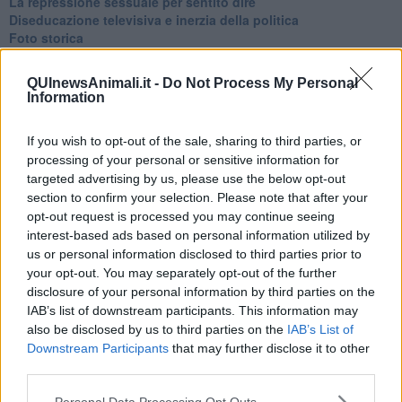
La repressione sessuale per sentito dire
Diseducazione televisiva e inerzia della politica
Foto storica
Esequie solenni
Nostalgia del sangue blu
QUInewsAnimali.it -
Do Not Process My Personal
Teste calde
Information
Non avere e non essere
Armiamoci e... avviatevi
If you wish to opt-out of the sale, sharing to third parties, or
Da Capodanno a Carnevale
processing of your personal or sensitive information for
Schizzi di fango
targeted advertising by us, please use the below opt-out
Sor-riso amaro
section to confirm your selection. Please note that after your
Fine anno al ristorante
La festa di Capodanno
opt-out request is processed you may continue seeing
Natale 2024
interest-based ads based on personal information utilized by
Re e regnanti
us or personal information disclosed to third parties prior to
A noi interessa il dito non la luna
your opt-out. You may separately opt-out of the further
Come rubare allo stato e vivere felici
disclosure of your personal information by third parties on the
Una performance
IAB’s list of downstream participants. This information may
Il compagno
also be disclosed by us to third parties on the
IAB’s List of
​Io (allo specchio)
Downstream Participants
that may further disclose it to other
Tramonto
third parties.
Passato, presente, futuro
La virtù del non fare