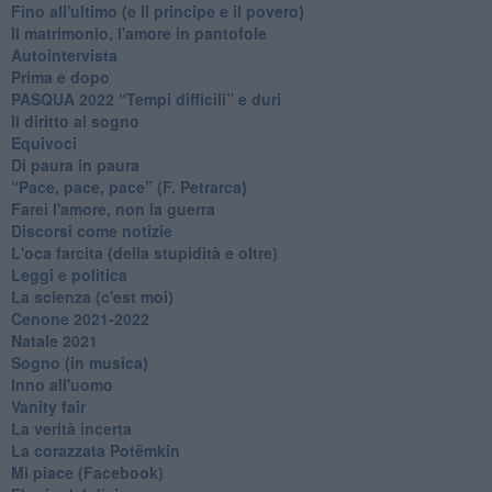
Fino all'ultimo (e Il principe e il povero)
Il matrimonio, l'amore in pantofole
Autointervista
Prima e dopo
​PASQUA 2022 “Tempi difficili” e duri
Il diritto al sogno
Equivoci
Di paura in paura
​“Pace, pace, pace” (F. Petrarca)
Farei l'amore, non la guerra
Discorsi come notizie
L'oca farcita (della stupidità e oltre)
Leggi e politica
La scienza (c'est moi)
Cenone 2021-2022
Natale 2021
Sogno (in musica)
Inno all'uomo
Vanity fair
La verità incerta
La corazzata Potëmkin
Mi piace (Facebook)