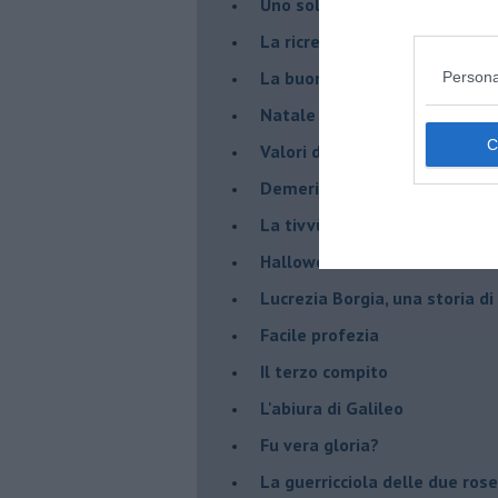
Uno solo al comando?
La ricreazione è finita
La buona notizia
Persona
Natale con l'elmetto
Valori dubbi miti fasulli
Demeritocrazia
La tivvù pallonara
Halloween
​Lucrezia Borgia, una storia d
Facile profezia
Il terzo compito
L'abiura di Galileo
Fu vera gloria?
La guerricciola delle due rose