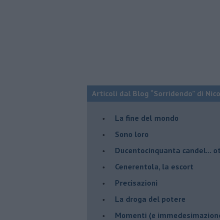
Articoli dal Blog “Sorridendo” di Nic
La fine del mondo
Sono loro
Ducentocinquanta candel... ot
Cenerentola, la escort
Precisazioni
La droga del potere
Momenti (e immedesimazion