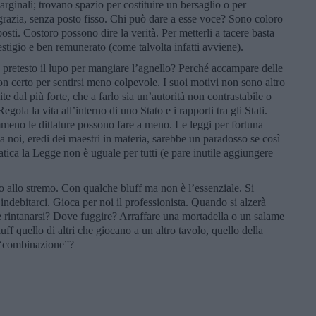
arginali; trovano spazio per costituire un bersaglio o per
sgrazia, senza posto fisso. Chi può dare a esse voce? Sono coloro
posti. Costoro possono dire la verità. Per metterli a tacere basta
estigio e ben remunerato (come talvolta infatti avviene).
 pretesto il lupo per mangiare l’agnello? Perché accampare delle
on certo per sentirsi meno colpevole. I suoi motivi non sono altro
lite dal più forte, che a farlo sia un’autorità non contrastabile o
gola la vita all’interno di uno Stato e i rapporti tra gli Stati.
eno le dittature possono fare a meno. Le leggi per fortuna
a noi, eredi dei maestri in materia, sarebbe un paradosso se così
tica la Legge non è uguale per tutti (e pare inutile aggiungere
o allo stremo. Con qualche bluff ma non è l’essenziale. Si
 indebitarci. Gioca per noi il professionista. Quando si alzerà
ve rintanarsi? Dove fuggire? Arraffare una mortadella o un salame
f quello di altri che giocano a un altro tavolo, quello della
 “combinazione”?