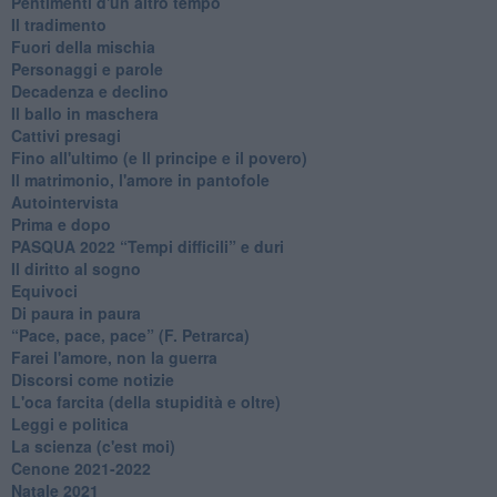
Pentimenti d'un altro tempo
Il tradimento
Fuori della mischia
Personaggi e parole
Decadenza e declino
Il ballo in maschera
Cattivi presagi
Fino all'ultimo (e Il principe e il povero)
Il matrimonio, l'amore in pantofole
Autointervista
Prima e dopo
​PASQUA 2022 “Tempi difficili” e duri
Il diritto al sogno
Equivoci
Di paura in paura
​“Pace, pace, pace” (F. Petrarca)
Farei l'amore, non la guerra
Discorsi come notizie
L'oca farcita (della stupidità e oltre)
Leggi e politica
La scienza (c'est moi)
Cenone 2021-2022
Natale 2021