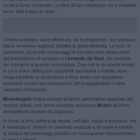
un’altra come -musicista-, o infine all’uso metaforico che è possibile
farne: vedi il caso di -eroe-.
I media annullano sia le differenze, sia le proporzioni. Non possono,
talora nemmeno vogliono, stabilire le giuste diversità. La tivvù, in
particolare, pone tutti i personaggi di cui tratta sullo stesso piano:
dal presentatore di successo a
Leonardo da Vinci
, dal cantante
del momento al grande compositore. Crea miti in un circolo vizioso
in cui è arduo distinguere popolarità spontanea o indotta, dove
causa ed effetto si confondono e dove anche non si possono
escludere occulte sponsorizzazioni, fini propagandistici o altre
meschine motivazioni.
Michelangelo
finisce insieme all’ultimo saltimbanco associato dal
termine artista, così come musicista accomuna
Mozart
all’infimo
strimpellante conciato da pagliaccio.
In fondo la tivvù celebra se stessa, nell’idea, voluta o inconscia, che
il “celebratore” diverrà un celebrato andando a far parte e infoltire
la schiera dei personaggi pubblici con conseguente riconoscimento
in onori e denari.