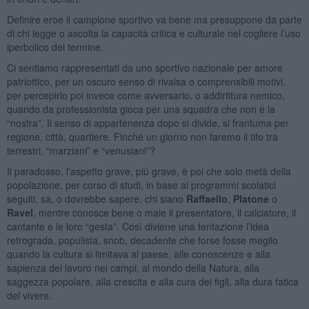
Definire eroe il campione sportivo va bene ma presuppone da parte
di chi legge o ascolta la capacità critica e culturale nel cogliere l’uso
iperbolico del termine.
Ci sentiamo rappresentati da uno sportivo nazionale per amore
patriottico, per un oscuro senso di rivalsa o comprensibili motivi,
per percepirlo poi invece come avversario, o addirittura nemico,
quando da professionista gioca per una squadra che non è la
“nostra”. Il senso di appartenenza dopo si divide, si frantuma per
regione, città, quartiere. Finché un giorno non faremo il tifo tra
terrestri, “marziani” e “venusiani”?
Il paradosso, l’aspetto grave, più grave, è poi che solo metà della
popolazione, per corso di studi, in base ai programmi scolatici
seguiti, sa, o dovrebbe sapere, chi siano
Raffaello
,
Platone
o
Ravel
, mentre conosce bene o male il presentatore, il calciatore, il
cantante e le loro “gesta”. Così diviene una tentazione l’idea
retrograda, populista, snob, decadente che forse fosse meglio
quando la cultura si limitava al paese, alle conoscenze e alla
sapienza del lavoro nei campi, al mondo della Natura, alla
saggezza popolare, alla crescita e alla cura dei figli, alla dura fatica
del vivere.