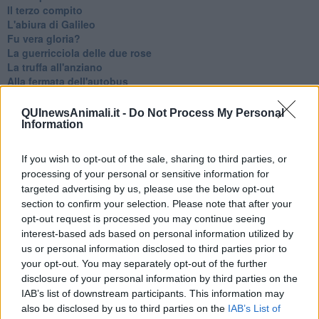
Il terzo compito
L'abiura di Galileo
Fu vera gloria?
La guerricciola delle due rose
La truffa all'anziano
Alla fermata dell'autobus
La repressione sessuale per sentito dire
Diseducazione televisiva e inerzia della politica
QUInewsAnimali.it -
Do Not Process My Personal
Foto storica
Information
Esequie solenni
Nostalgia del sangue blu
If you wish to opt-out of the sale, sharing to third parties, or
Teste calde
processing of your personal or sensitive information for
Non avere e non essere
targeted advertising by us, please use the below opt-out
Armiamoci e... avviatevi
section to confirm your selection. Please note that after your
Da Capodanno a Carnevale
opt-out request is processed you may continue seeing
Schizzi di fango
interest-based ads based on personal information utilized by
Sor-riso amaro
us or personal information disclosed to third parties prior to
Fine anno al ristorante
your opt-out. You may separately opt-out of the further
La festa di Capodanno
disclosure of your personal information by third parties on the
Natale 2024
IAB’s list of downstream participants. This information may
Re e regnanti
A noi interessa il dito non la luna
also be disclosed by us to third parties on the
IAB’s List of