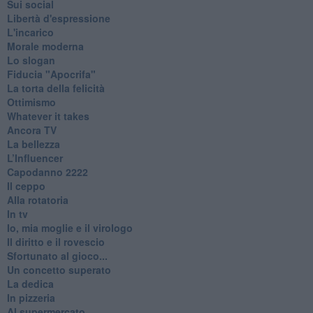
Sui social
Libertà d'espressione
L'incarico
Morale moderna
Lo slogan
Fiducia "Apocrifa"
La torta della felicità
Ottimismo
Whatever it takes
Ancora TV
La bellezza
L’Influencer
​Capodanno 2222
Il ceppo
Alla rotatoria
In tv
Io, mia moglie e il virologo
Il diritto e il rovescio
Sfortunato al gioco...
Un concetto superato
La dedica
In pizzeria
Al supermercato