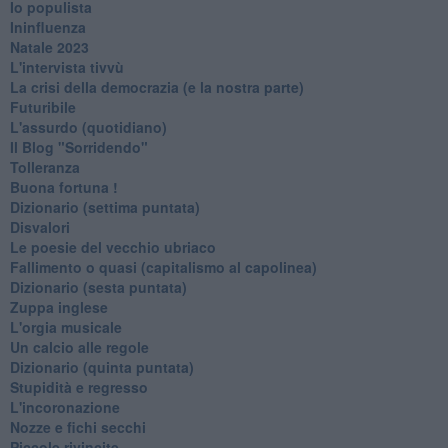
Io populista
Ininfluenza
Natale 2023
L'intervista tivvù
La crisi della democrazia (e la nostra parte)
Futuribile
L'assurdo (quotidiano)
Il Blog "Sorridendo"
Tolleranza
Buona fortuna !
​Dizionario (settima puntata)
Disvalori
Le poesie del vecchio ubriaco
Fallimento o quasi (capitalismo al capolinea)
Dizionario (sesta puntata)
Zuppa inglese
L'orgia musicale
Un calcio alle regole
Dizionario (quinta puntata)
Stupidità e regresso
L'incoronazione
Nozze e fichi secchi
Piccole rivincite