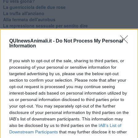
Fu vera gloria?
La guerricciola delle due rose
La truffa all'anziano
Alla fermata dell'autobus
La repressione sessuale per sentito dire
Diseducazione televisiva e inerzia della politica
Foto storica
QUInewsAnimali.it -
Do Not Process My Personal
Esequie solenni
Information
Nostalgia del sangue blu
Teste calde
If you wish to opt-out of the sale, sharing to third parties, or
Non avere e non essere
processing of your personal or sensitive information for
Armiamoci e... avviatevi
targeted advertising by us, please use the below opt-out
Da Capodanno a Carnevale
section to confirm your selection. Please note that after your
Schizzi di fango
Sor-riso amaro
opt-out request is processed you may continue seeing
Fine anno al ristorante
interest-based ads based on personal information utilized by
La festa di Capodanno
us or personal information disclosed to third parties prior to
Natale 2024
your opt-out. You may separately opt-out of the further
Re e regnanti
disclosure of your personal information by third parties on the
A noi interessa il dito non la luna
IAB’s list of downstream participants. This information may
Come rubare allo stato e vivere felici
also be disclosed by us to third parties on the
IAB’s List of
Una performance
Downstream Participants
that may further disclose it to other
Il compagno