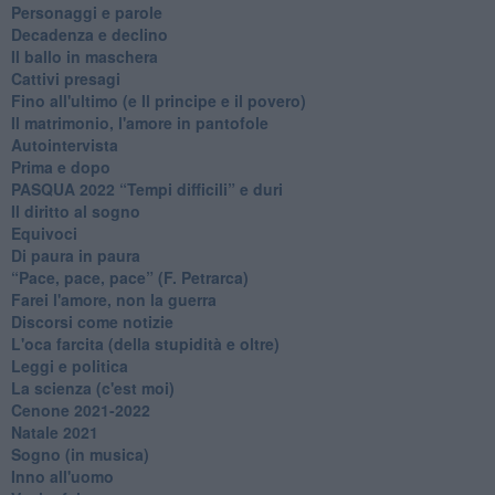
Personaggi e parole
Decadenza e declino
Il ballo in maschera
Cattivi presagi
Fino all'ultimo (e Il principe e il povero)
Il matrimonio, l'amore in pantofole
Autointervista
Prima e dopo
​PASQUA 2022 “Tempi difficili” e duri
Il diritto al sogno
Equivoci
Di paura in paura
​“Pace, pace, pace” (F. Petrarca)
Farei l'amore, non la guerra
Discorsi come notizie
L'oca farcita (della stupidità e oltre)
Leggi e politica
La scienza (c'est moi)
Cenone 2021-2022
Natale 2021
Sogno (in musica)
Inno all'uomo