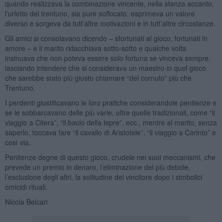
quando realizzava la combinazione vincente, nella stanza accanto,
l’urletto del trentuno, sia pure soffocato, esprimeva un valore
diverso e sorgeva da tutt’altre motivazioni e in tutt’altre circostanze.
Gli amici si consolavano dicendo – sfortunati al gioco, fortunati in
amore – e il marito ridacchiava sotto-sotto e qualche volta
insinuava che non poteva essere solo fortuna se vinceva sempre,
lasciando intendere che si considerava un maestro in quel gioco
che sarebbe stato più giusto chiamare “del cornuto” più che
Trentuno.
I perdenti giustificavano le loro pratiche considerandole penitenze e
se le sobbarcavano delle più varie, oltre quelle tradizionali, come “il
viaggio a Citera”, “il bacio della lepre”, ecc., mentre al marito, senza
saperlo, toccava fare “il cavallo di Aristotele”, “il viaggio a Corinto” e
così via.
Penitenze degne di questo gioco, crudele nei suoi meccanismi, che
prevede un premio in denaro, l’eliminazione del più debole,
l’esclusione degli altri, la solitudine del vincitore dopo i simbolici
omicidi rituali.
Nicola Belcari