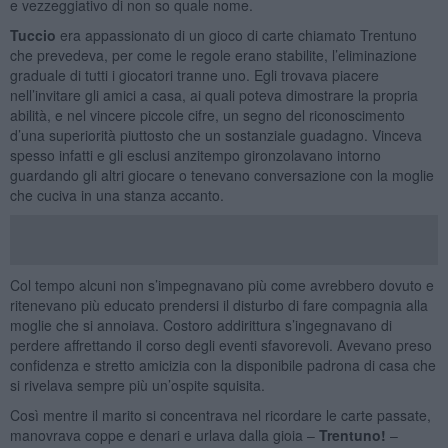
e vezzeggiativo di non so quale nome.
Tuccio
era appassionato di un gioco di carte chiamato Trentuno
che prevedeva, per come le regole erano stabilite, l’eliminazione
graduale di tutti i giocatori tranne uno. Egli trovava piacere
nell’invitare gli amici a casa, ai quali poteva dimostrare la propria
abilità, e nel vincere piccole cifre, un segno del riconoscimento
d’una superiorità piuttosto che un sostanziale guadagno. Vinceva
spesso infatti e gli esclusi anzitempo gironzolavano intorno
guardando gli altri giocare o tenevano conversazione con la moglie
che cuciva in una stanza accanto.
Col tempo alcuni non s’impegnavano più come avrebbero dovuto e
ritenevano più educato prendersi il disturbo di fare compagnia alla
moglie che si annoiava. Costoro addirittura s’ingegnavano di
perdere affrettando il corso degli eventi sfavorevoli. Avevano preso
confidenza e stretto amicizia con la disponibile padrona di casa che
si rivelava sempre più un’ospite squisita.
Così mentre il marito si concentrava nel ricordare le carte passate,
manovrava coppe e denari e urlava dalla gioia –
Trentuno!
–