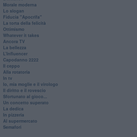
Morale moderna
Lo slogan
Fiducia "Apocrifa"
La torta della felicità
Ottimismo
Whatever it takes
Ancora TV
La bellezza
L’Influencer
​Capodanno 2222
Il ceppo
Alla rotatoria
In tv
Io, mia moglie e il virologo
Il diritto e il rovescio
Sfortunato al gioco...
Un concetto superato
La dedica
In pizzeria
Al supermercato
Semafori