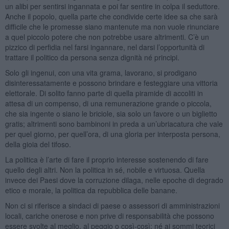
un alibi per sentirsi ingannata e poi far sentire in colpa il seduttore.
Anche il popolo, quella parte che condivide certe idee sa che sarà
difficile che le promesse siano mantenute ma non vuole rinunciare
a quel piccolo potere che non potrebbe usare altrimenti. C’è un
pizzico di perfidia nel farsi ingannare, nel darsi l’opportunità di
trattare il politico da persona senza dignità né principi.
Solo gli ingenui, con una vita grama, lavorano, si prodigano
disinteressatamente e possono brindare e festeggiare una vittoria
elettorale. Di solito fanno parte di quella piramide di accoliti in
attesa di un compenso, di una remunerazione grande o piccola,
che sia ingente o siano le briciole, sia solo un favore o un biglietto
gratis; altrimenti sono bambinoni in preda a un’ubriacatura che vale
per quel giorno, per quell’ora, di una gloria per interposta persona,
della gioia del tifoso.
La politica è l’arte di fare il proprio interesse sostenendo di fare
quello degli altri. Non la politica in sé, nobile e virtuosa. Quella
invece dei Paesi dove la corruzione dilaga, nelle epoche di degrado
etico e morale, la politica da repubblica delle banane.
Non ci si riferisce a sindaci di paese o assessori di amministrazioni
locali, cariche onerose e non prive di responsabilità che possono
essere svolte al meglio, al peggio o così-così; né ai sommi teorici