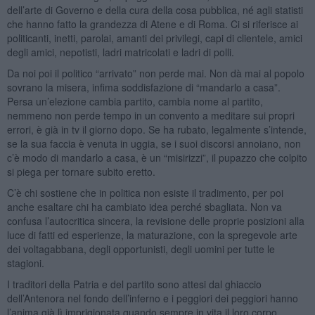
dell’arte di Governo e della cura della cosa pubblica, né agli statisti
che hanno fatto la grandezza di Atene e di Roma. Ci si riferisce ai
politicanti, inetti, parolai, amanti dei privilegi, capi di clientele, amici
degli amici, nepotisti, ladri matricolati e ladri di polli.
Da noi poi il politico “arrivato” non perde mai. Non dà mai al popolo
sovrano la misera, infima soddisfazione di “mandarlo a casa”.
Persa un’elezione cambia partito, cambia nome al partito,
nemmeno non perde tempo in un convento a meditare sui propri
errori, è già in tv il giorno dopo. Se ha rubato, legalmente s’intende,
se la sua faccia è venuta in uggia, se i suoi discorsi annoiano, non
c’è modo di mandarlo a casa, è un “misirizzi”, il pupazzo che colpito
si piega per tornare subito eretto.
C’è chi sostiene che in politica non esiste il tradimento, per poi
anche esaltare chi ha cambiato idea perché sbagliata. Non va
confusa l’autocritica sincera, la revisione delle proprie posizioni alla
luce di fatti ed esperienze, la maturazione, con la spregevole arte
dei voltagabbana, degli opportunisti, degli uomini per tutte le
stagioni.
I traditori della Patria e del partito sono attesi dal ghiaccio
dell’Antenora nel fondo dell’inferno e i peggiori dei peggiori hanno
l’anima già lì imprigionata quando sempre in vita il loro corpo