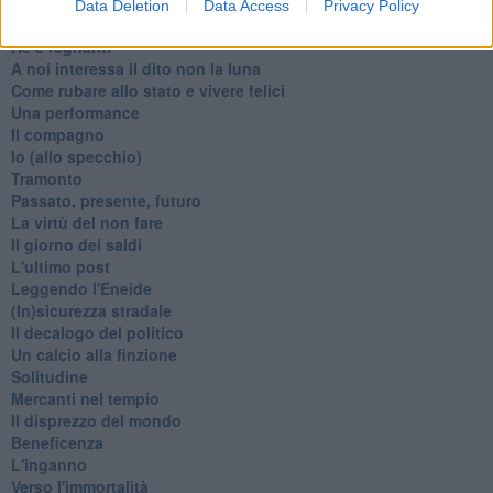
La festa di Capodanno
Data Deletion
Data Access
Privacy Policy
Natale 2024
Re e regnanti
A noi interessa il dito non la luna
Come rubare allo stato e vivere felici
Una performance
Il compagno
​Io (allo specchio)
Tramonto
Passato, presente, futuro
La virtù del non fare
Il giorno dei saldi
L'ultimo post
Leggendo l'Eneide
​(In)sicurezza stradale
Il decalogo del politico
Un calcio alla finzione
Solitudine
Mercanti nel tempio
Il disprezzo del mondo
Beneficenza
L'inganno
Verso l'immortalità