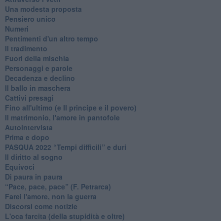
Una modesta proposta
Pensiero unico
Numeri
Pentimenti d'un altro tempo
Il tradimento
Fuori della mischia
Personaggi e parole
Decadenza e declino
Il ballo in maschera
Cattivi presagi
Fino all'ultimo (e Il principe e il povero)
Il matrimonio, l'amore in pantofole
Autointervista
Prima e dopo
​PASQUA 2022 “Tempi difficili” e duri
Il diritto al sogno
Equivoci
Di paura in paura
​“Pace, pace, pace” (F. Petrarca)
Farei l'amore, non la guerra
Discorsi come notizie
L'oca farcita (della stupidità e oltre)