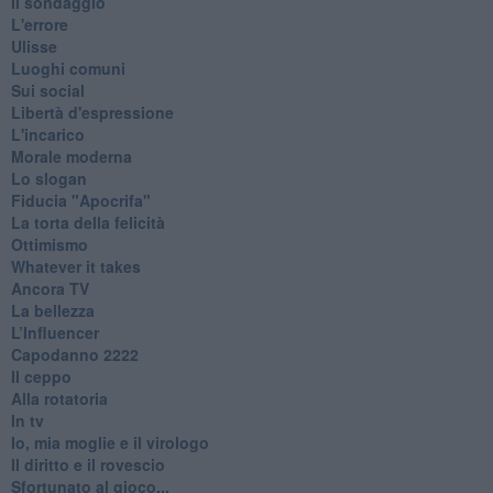
Il sondaggio
L'errore
Ulisse
Luoghi comuni
Sui social
Libertà d'espressione
L'incarico
Morale moderna
Lo slogan
Fiducia "Apocrifa"
La torta della felicità
Ottimismo
Whatever it takes
Ancora TV
La bellezza
L’Influencer
​Capodanno 2222
Il ceppo
Alla rotatoria
In tv
Io, mia moglie e il virologo
Il diritto e il rovescio
Sfortunato al gioco...