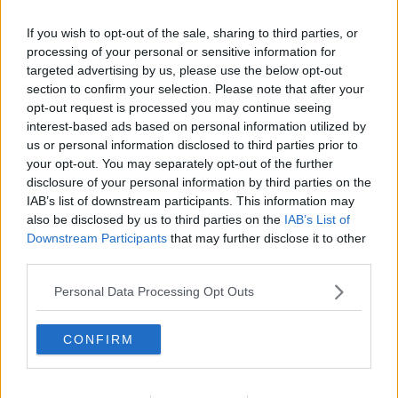
La tivvù pallonara
Halloween
If you wish to opt-out of the sale, sharing to third parties, or
​Lucrezia Borgia, una storia di potere
processing of your personal or sensitive information for
Facile profezia
targeted advertising by us, please use the below opt-out
Il terzo compito
section to confirm your selection. Please note that after your
L'abiura di Galileo
opt-out request is processed you may continue seeing
Fu vera gloria?
interest-based ads based on personal information utilized by
La guerricciola delle due rose
us or personal information disclosed to third parties prior to
La truffa all'anziano
your opt-out. You may separately opt-out of the further
Alla fermata dell'autobus
disclosure of your personal information by third parties on the
La repressione sessuale per sentito dire
IAB’s list of downstream participants. This information may
Diseducazione televisiva e inerzia della politica
also be disclosed by us to third parties on the
IAB’s List of
Foto storica
Downstream Participants
that may further disclose it to other
Esequie solenni
Nostalgia del sangue blu
third parties.
Teste calde
Non avere e non essere
Personal Data Processing Opt Outs
Armiamoci e... avviatevi
Da Capodanno a Carnevale
CONFIRM
Schizzi di fango
Sor-riso amaro
Fine anno al ristorante