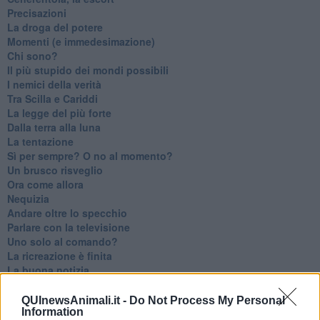
Precisazioni
La droga del potere
Momenti (e immedesimazione)
Chi sono?
Il più stupido dei mondi possibili
I nemici della verità
Tra Scilla e Cariddi
La legge del più forte
Dalla terra alla luna
La tentazione
​Sì per sempre? O no al momento?
Un brusco risveglio
Ora come allora
Nequizia
Andare oltre lo specchio
Parlare con la televisione
Uno solo al comando?
La ricreazione è finita
La buona notizia
Natale con l'elmetto
Valori dubbi miti fasulli
QUInewsAnimali.it -
Do Not Process My Personal
Information
Demeritocrazia