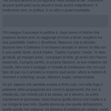
se pure gretti però sono piccoli e forse anche insignificanti. Il
tradimento vero, in politica, è un altro e quasi inevitabile.
Chi insegue il successo in politica e, dopo lavoro e fatiche che
possono durare anni, lo raggiunge si trova a dover scegliere tra
due possibilità: tradire o dimettersi. Nessuno mai si dimette:
siccome fare il Celestino V ed essere tacciato in eterno di viltà non
è una scelta facile, dovrà tradire. Tradire il proprio “credo”, le idee,
gli ideali, gli impegni presi, i compagni di lotta, gli amici che l’hanno
sostenuto, il proprio partito, la propria Nazione, la sua missione nel
mondo. Non avrà il coraggio e l’onestà di confessare che non può
fare ciò per cui è arrivato a ricoprire quel posto; allora si tratterà di
ricorrere a sotterfugi, scuse, dilazioni, bugie, compromessi.
Un po’ sapeva che sarebbe andata a finire così, ma nella foga e
passione della propaganda era come lo spasimante che non si
chiede più, non chiede più a se stesso, se è sincero, se potrà
mantenere le promesse, tanto brama quella donna che insidia e a
cui rivolge le sue mire. Quella donna sa che quelle dichiarazioni,
quelle parole non valgono: ha bisogno di crederci per cedere, vuole