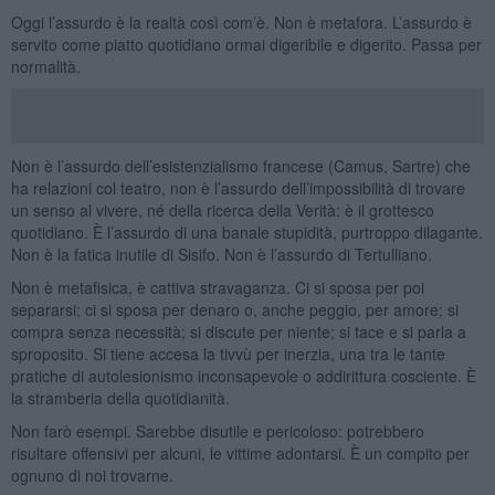
Oggi l’assurdo è la realtà così com’è. Non è metafora. L’assurdo è
servito come piatto quotidiano ormai digeribile e digerito. Passa per
normalità.
Non è l’assurdo dell’esistenzialismo francese (Camus, Sartre) che
ha relazioni col teatro, non è l’assurdo dell’impossibilità di trovare
un senso al vivere, né della ricerca della Verità: è il grottesco
quotidiano. È l’assurdo di una banale stupidità, purtroppo dilagante.
Non è la fatica inutile di Sisifo. Non è l’assurdo di Tertulliano.
Non è metafisica, è cattiva stravaganza. Ci si sposa per poi
separarsi; ci si sposa per denaro o, anche peggio, per amore; si
compra senza necessità; si discute per niente; si tace e si parla a
sproposito. Si tiene accesa la tivvù per inerzia, una tra le tante
pratiche di autolesionismo inconsapevole o addirittura cosciente. È
la stramberia della quotidianità.
Non farò esempi. Sarebbe disutile e pericoloso: potrebbero
risultare offensivi per alcuni, le vittime adontarsi. È un compito per
ognuno di noi trovarne.