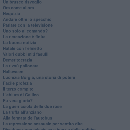
Un brusco risveglio
Ora come allora
Nequizia
Andare oltre lo specchio
Parlare con la televisione
Uno solo al comando?
La ricreazione è finita
La buona notizia
Natale con l'elmetto
Valori dubbi miti fasulli
Demeritocrazia
La tivvù pallonara
Halloween
​Lucrezia Borgia, una storia di potere
Facile profezia
Il terzo compito
L'abiura di Galileo
Fu vera gloria?
La guerricciola delle due rose
La truffa all'anziano
Alla fermata dell'autobus
La repressione sessuale per sentito dire
Diseducazione televisiva e inerzia della politica