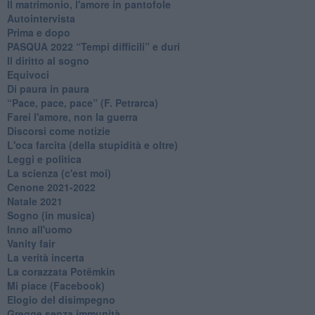
Il matrimonio, l'amore in pantofole
Autointervista
Prima e dopo
​PASQUA 2022 “Tempi difficili” e duri
Il diritto al sogno
Equivoci
Di paura in paura
​“Pace, pace, pace” (F. Petrarca)
Farei l'amore, non la guerra
Discorsi come notizie
L'oca farcita (della stupidità e oltre)
Leggi e politica
La scienza (c'est moi)
Cenone 2021-2022
Natale 2021
Sogno (in musica)
Inno all'uomo
Vanity fair
La verità incerta
La corazzata Potëmkin
Mi piace (Facebook)
Elogio del disimpegno
Gregge senza immunità