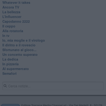
Whatever it takes
Ancora TV
La bellezza
L’Influencer
​Capodanno 2222
Il ceppo
Alla rotatoria
In tv
Io, mia moglie e il virologo
Il diritto e il rovescio
Sfortunato al gioco...
Un concetto superato
La dedica
In pizzeria
Al supermercato
Semafori
Editore Toscana Media Channel srl - Via Dei Martelli, 8 - 50129