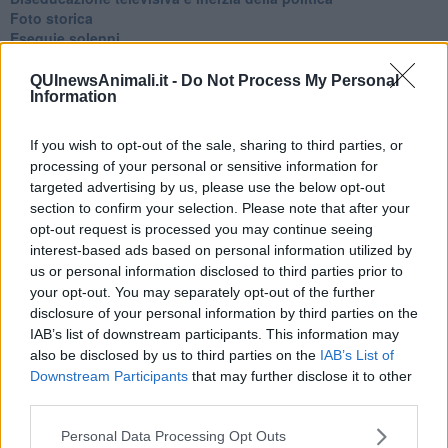
Foto storica
Esequie solenni
Nostalgia del sangue blu
Teste calde
QUInewsAnimali.it -
Do Not Process My Personal
Information
Non avere e non essere
Armiamoci e... avviatevi
Da Capodanno a Carnevale
If you wish to opt-out of the sale, sharing to third parties, or
Schizzi di fango
processing of your personal or sensitive information for
Sor-riso amaro
targeted advertising by us, please use the below opt-out
Fine anno al ristorante
section to confirm your selection. Please note that after your
La festa di Capodanno
opt-out request is processed you may continue seeing
Natale 2024
interest-based ads based on personal information utilized by
Re e regnanti
us or personal information disclosed to third parties prior to
A noi interessa il dito non la luna
your opt-out. You may separately opt-out of the further
Come rubare allo stato e vivere felici
disclosure of your personal information by third parties on the
Una performance
IAB’s list of downstream participants. This information may
Il compagno
also be disclosed by us to third parties on the
IAB’s List of
​Io (allo specchio)
Downstream Participants
that may further disclose it to other
Tramonto
Passato, presente, futuro
third parties.
La virtù del non fare
Il giorno dei saldi
Personal Data Processing Opt Outs