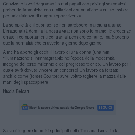
Convivono lavori degradanti o mal pagati con privilegi scandalosi,
prebende faraoniche con umiliazioni drammatiche a cui sottostare
per un’esistenza di magra sopravvivenza.
La semplicità e il buon senso non sarebbero mai giunti a tanto.
L’irrazionalità domina la nostra vita: non sono le manie, le credenze
errate, i comportamenti contrari al pensiero comune, ma è proprio
quella normalità che ci avvelena giorno dopo giorno.
A me ha aperto gli occhi il lavoro di una donna (una mini
“illuminazione”): inimmaginabile nell’epoca della modernità,
indegno del terzo millennio e del progresso tecnico. Un lavoro per il
quale avrà dovuto vincere un concorso! Un lavoro da forzati:
anch’io come (forse) Courbet avrei voluto togliere la mazza dalle
mani degli spaccapietre.
Nicola Belcari
Se vuoi leggere le notizie principali della Toscana iscriviti alla