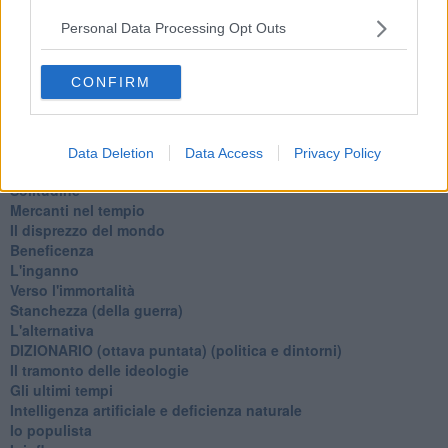
Tramonto
Passato, presente, futuro
Personal Data Processing Opt Outs
La virtù del non fare
Il giorno dei saldi
CONFIRM
L'ultimo post
Leggendo l'Eneide
​(In)sicurezza stradale
Il decalogo del politico
Data Deletion
Data Access
Privacy Policy
Un calcio alla finzione
Solitudine
Mercanti nel tempio
Il disprezzo del mondo
Beneficenza
L'inganno
Verso l'immortalità
Stanchezza (della guerra)
L'alternativa
​DIZIONARIO (ottava puntata) (politica e dintorni)
Il tramonto delle ideologie
Gli ultimi tempi
Intelligenza artificiale e deficienza naturale
Io populista