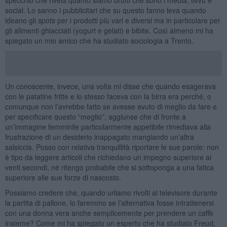
social. Lo sanno i pubblicitari che su questo fanno leva quando
ideano gli
spots
per i prodotti più vari e diversi ma in particolare per
gli alimenti ghiacciati (yogurt e gelati) e bibite. Così almeno mi ha
spiegato un mio amico che ha studiato sociologia a Trento.
Un conoscente, invece, una volta mi disse che quando esagerava
con le patatine fritte e lo stesso faceva con la birra era perché, o
comunque non l’avrebbe fatto se avesse avuto di meglio da fare e
per specificare questo “meglio”, aggiunse che di fronte a
un’immagine femminile particolarmente appetibile rimediava alla
frustrazione di un desiderio inappagato mangiando un’altra
salsiccia. Posso con relativa tranquillità riportare le sue parole: non
è tipo da leggere articoli che richiedano un impegno superiore ai
venti secondi, né ritengo probabile che si sottoponga a una fatica
superiore alle sue forze di nascosto.
Possiamo credere che, quando urliamo rivolti al televisore durante
la partita di pallone, lo faremmo se l’alternativa fosse intrattenersi
con una donna vera anche semplicemente per prendere un caffè
insieme? Come mi ha spiegato un esperto che ha studiato Freud,