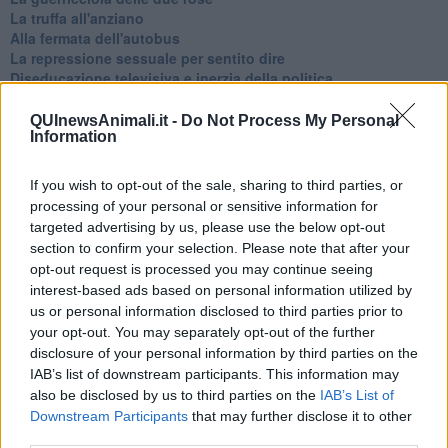
La truffa all'anziano
Alla fermata dell'autobus
La repressione sessuale per sentito dire
Diseducazione televisiva e inerzia della politica
Foto storica
Esequie solenni
QUInewsAnimali.it -
Do Not Process My Personal
Information
Nostalgia del sangue blu
Teste calde
Non avere e non essere
If you wish to opt-out of the sale, sharing to third parties, or
Armiamoci e... avviatevi
processing of your personal or sensitive information for
Da Capodanno a Carnevale
targeted advertising by us, please use the below opt-out
Schizzi di fango
section to confirm your selection. Please note that after your
Sor-riso amaro
opt-out request is processed you may continue seeing
Fine anno al ristorante
interest-based ads based on personal information utilized by
La festa di Capodanno
us or personal information disclosed to third parties prior to
Natale 2024
your opt-out. You may separately opt-out of the further
Re e regnanti
disclosure of your personal information by third parties on the
A noi interessa il dito non la luna
IAB’s list of downstream participants. This information may
Come rubare allo stato e vivere felici
also be disclosed by us to third parties on the
IAB’s List of
Una performance
Downstream Participants
that may further disclose it to other
Il compagno
​Io (allo specchio)
third parties.