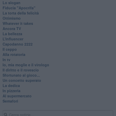
Lo slogan
Fiducia "Apocrifa"
La torta della felicità
Ottimismo
Whatever it takes
Ancora TV
La bellezza
L’Influencer
​Capodanno 2222
Il ceppo
Alla rotatoria
In tv
Io, mia moglie e il virologo
Il diritto e il rovescio
Sfortunato al gioco...
Un concetto superato
La dedica
In pizzeria
Al supermercato
Semafori