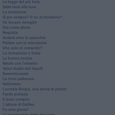
La legge del più forte
Dalla terra alla luna
La tentazione
​Sì per sempre? O no al momento?
Un brusco risveglio
Ora come allora
Nequizia
Andare oltre lo specchio
Parlare con la televisione
Uno solo al comando?
La ricreazione è finita
La buona notizia
Natale con l'elmetto
Valori dubbi miti fasulli
Demeritocrazia
La tivvù pallonara
Halloween
​Lucrezia Borgia, una storia di potere
Facile profezia
Il terzo compito
L'abiura di Galileo
Fu vera gloria?
La guerricciola delle due rose