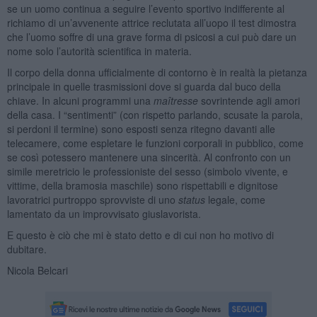
se un uomo continua a seguire l’evento sportivo indifferente al
richiamo di un’avvenente attrice reclutata all’uopo il test dimostra
che l’uomo soffre di una grave forma di psicosi a cui può dare un
nome solo l’autorità scientifica in materia.
Il corpo della donna ufficialmente di contorno è in realtà la pietanza
principale in quelle trasmissioni dove si guarda dal buco della
chiave. In alcuni programmi una
maîtresse
sovrintende agli amori
della casa. I “sentimenti” (con rispetto parlando, scusate la parola,
si perdoni il termine) sono esposti senza ritegno davanti alle
telecamere, come espletare le funzioni corporali in pubblico, come
se così potessero mantenere una sincerità. Al confronto con un
simile meretricio le professioniste del sesso (simbolo vivente, e
vittime, della bramosia maschile) sono rispettabili e dignitose
lavoratrici purtroppo sprovviste di uno
status
legale, come
lamentato da un improvvisato giuslavorista.
E questo è ciò che mi è stato detto e di cui non ho motivo di
dubitare.
Nicola Belcari