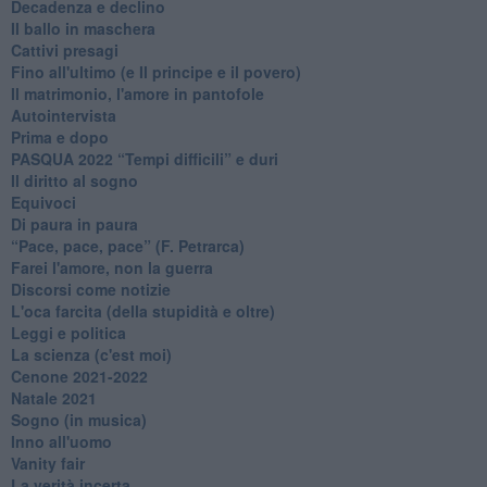
Decadenza e declino
Il ballo in maschera
Cattivi presagi
Fino all'ultimo (e Il principe e il povero)
Il matrimonio, l'amore in pantofole
Autointervista
Prima e dopo
​PASQUA 2022 “Tempi difficili” e duri
Il diritto al sogno
Equivoci
Di paura in paura
​“Pace, pace, pace” (F. Petrarca)
Farei l'amore, non la guerra
Discorsi come notizie
L'oca farcita (della stupidità e oltre)
Leggi e politica
La scienza (c'est moi)
Cenone 2021-2022
Natale 2021
Sogno (in musica)
Inno all'uomo
Vanity fair
La verità incerta