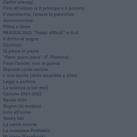
Cattivi presagi
Fino all'ultimo (e Il principe e il povero)
Il matrimonio, l'amore in pantofole
Autointervista
Prima e dopo
​PASQUA 2022 “Tempi difficili” e duri
Il diritto al sogno
Equivoci
Di paura in paura
​“Pace, pace, pace” (F. Petrarca)
Farei l'amore, non la guerra
Discorsi come notizie
L'oca farcita (della stupidità e oltre)
Leggi e politica
La scienza (c'est moi)
Cenone 2021-2022
Natale 2021
Sogno (in musica)
Inno all'uomo
Vanity fair
La verità incerta
La corazzata Potëmkin
Mi piace (Facebook)