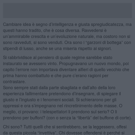
Cambiare idea è segno d’intelligenza e giusta spregiudicatezza, ma
questi hanno tradito, che è cosa diversa. Ravvedersi è
un’ammirabile crescita e un’evoluzione naturale, ma costoro non si
sono ravveduti, si sono venduti. Ora sono i “garzoni di bottega” con
stipendi di lusso, anche se una miseria rispetto ai signori.
Si rabbrividisce al pensiero di quale regime sarebbe stato
instaurato se avessero vinto. Propugnavano un nuovo mondo, poi
capito l’errore non importava diventare alfieri di quello vecchio che
prima hanno combattuto e che pure c’erano ragioni per
contrastare.
Sono sempre stati dalla parte sbagliata e dall’alto della loro
esperienza fallimentare pretendono d’insegnare, di spiegare il
giusto e l’ingiusto e i fenomeni sociali. Si schierarono per gli
oppressi e ora s’impegnano nel rincretinimento delle masse. O
meglio, ci provano: i telespettatori li prendono sul serio? O li
prendono per buffoni? (con o senza la “libertà” del buffone di corte).
Chi sono? Tutti quelli che si sentirebbero, se la leggessero, offesi
da questa piccola “invettiva”. Chi dovesse offendersi è perché si