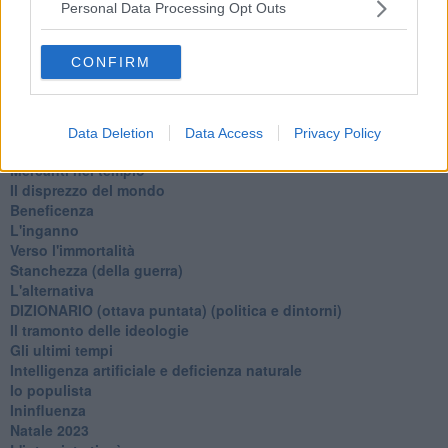
La virtù del non fare
Personal Data Processing Opt Outs
Il giorno dei saldi
L'ultimo post
CONFIRM
Leggendo l'Eneide
​(In)sicurezza stradale
Il decalogo del politico
Un calcio alla finzione
Data Deletion
Data Access
Privacy Policy
Solitudine
Mercanti nel tempio
Il disprezzo del mondo
Beneficenza
L'inganno
Verso l'immortalità
Stanchezza (della guerra)
L'alternativa
​DIZIONARIO (ottava puntata) (politica e dintorni)
Il tramonto delle ideologie
Gli ultimi tempi
Intelligenza artificiale e deficienza naturale
Io populista
Ininfluenza
Natale 2023