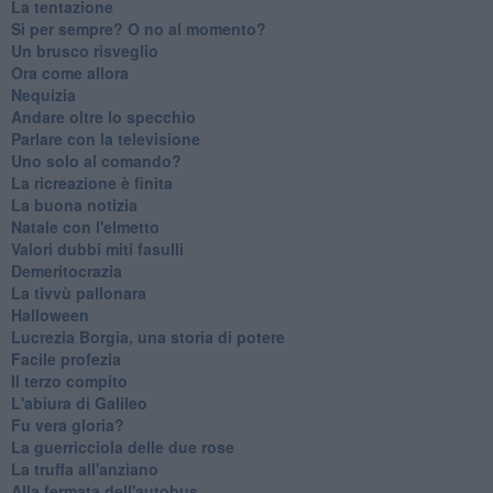
La tentazione
​Sì per sempre? O no al momento?
Un brusco risveglio
Ora come allora
Nequizia
Andare oltre lo specchio
Parlare con la televisione
Uno solo al comando?
La ricreazione è finita
La buona notizia
Natale con l'elmetto
Valori dubbi miti fasulli
Demeritocrazia
La tivvù pallonara
Halloween
​Lucrezia Borgia, una storia di potere
Facile profezia
Il terzo compito
L'abiura di Galileo
Fu vera gloria?
La guerricciola delle due rose
La truffa all'anziano
Alla fermata dell'autobus