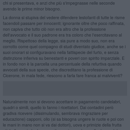
chi si presentava, e anzi che più s'impegnasse nelle seconde
avendo le prime minor bisogno.
La donna si stupiva del vedere difendere lestofanti di tutte le risme
facendoli passare per innocenti; ignorante oltre che poco raffinata,
non capiva che tutto ciò non era altro che la professione
dell'avvocato e il suo padrone era tra coloro che l'esercitavano al
meglio. Rispettoso della legge, sia pure a modo suo, non era
corrotto come quel compagno di studi diventato giudice, anche se i
suoi onorari si configuravano nella fattispecie del furto, e senza
distinzione infieriva su benestanti e poveri con spirito imparziale. E
in fondo non è la parcella una percentuale della refurtiva quando
avvocati della sua specie, che discreditano la professione di
Cicerone, in mala fede, riescono a farla fare franca ai malviventi?
Naturalmente non si devono accettare in pagamento candelabri,
quadri o simili, quello lo fanno i ricettatori. Dai contadini però
gradiva ricevere (dissimulando, sembrava ringraziare per
educazione) capponi, olio (si sa bisogna ungere le ruote e poi con
le mani in mano non si va dai dottori), uova e primizie della frutta