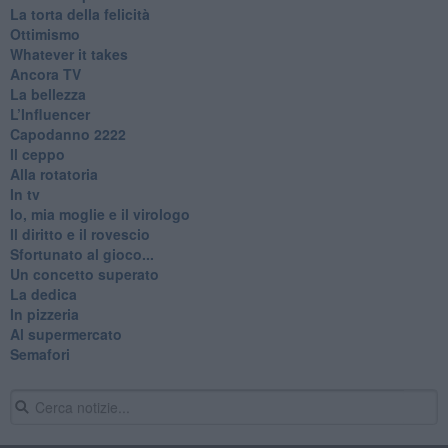
La torta della felicità
Ottimismo
Whatever it takes
Ancora TV
La bellezza
L’Influencer
​Capodanno 2222
Il ceppo
Alla rotatoria
In tv
Io, mia moglie e il virologo
Il diritto e il rovescio
Sfortunato al gioco...
Un concetto superato
La dedica
In pizzeria
Al supermercato
Semafori