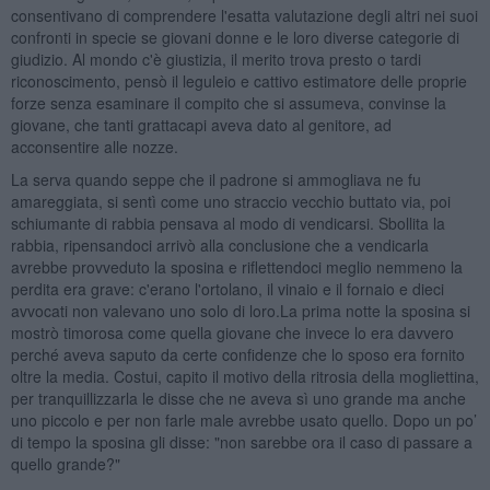
consentivano di comprendere l'esatta valutazione degli altri nei suoi
confronti in specie se giovani donne e le loro diverse categorie di
giudizio. Al mondo c'è giustizia, il merito trova presto o tardi
riconoscimento, pensò il leguleio e cattivo estimatore delle proprie
forze senza esaminare il compito che si assumeva, convinse la
giovane, che tanti grattacapi aveva dato al genitore, ad
acconsentire alle nozze.
La serva quando seppe che il padrone si ammogliava ne fu
amareggiata, si sentì come uno straccio vecchio buttato via, poi
schiumante di rabbia pensava al modo di vendicarsi. Sbollita la
rabbia, ripensandoci arrivò alla conclusione che a vendicarla
avrebbe provveduto la sposina e riflettendoci meglio nemmeno la
perdita era grave: c'erano l'ortolano, il vinaio e il fornaio e dieci
avvocati non valevano uno solo di loro.La prima notte la sposina si
mostrò timorosa come quella giovane che invece lo era davvero
perché aveva saputo da certe confidenze che lo sposo era fornito
oltre la media. Costui, capito il motivo della ritrosia della mogliettina,
per tranquillizzarla le disse che ne aveva sì uno grande ma anche
uno piccolo e per non farle male avrebbe usato quello. Dopo un po’
di tempo la sposina gli disse: "non sarebbe ora il caso di passare a
quello grande?"