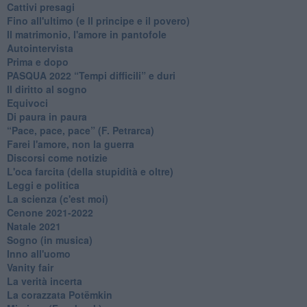
Cattivi presagi
Fino all'ultimo (e Il principe e il povero)
Il matrimonio, l'amore in pantofole
Autointervista
Prima e dopo
​PASQUA 2022 “Tempi difficili” e duri
Il diritto al sogno
Equivoci
Di paura in paura
​“Pace, pace, pace” (F. Petrarca)
Farei l'amore, non la guerra
Discorsi come notizie
L'oca farcita (della stupidità e oltre)
Leggi e politica
La scienza (c'est moi)
Cenone 2021-2022
Natale 2021
Sogno (in musica)
Inno all'uomo
Vanity fair
La verità incerta
La corazzata Potëmkin