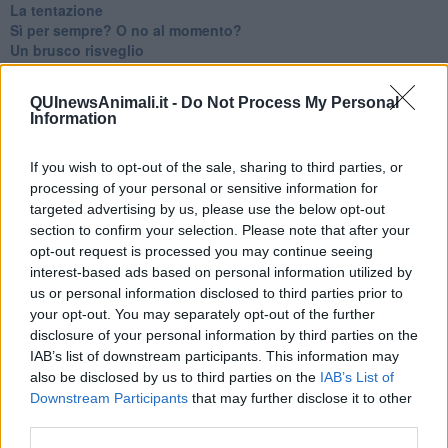
La tentazione
​Sì per sempre? O no al momento?
Un brusco risveglio
Ora come allora
Nequizia
QUInewsAnimali.it -
Do Not Process My Personal
Andare oltre lo specchio
Information
Parlare con la televisione
Uno solo al comando?
If you wish to opt-out of the sale, sharing to third parties, or
La ricreazione è finita
processing of your personal or sensitive information for
La buona notizia
Natale con l'elmetto
targeted advertising by us, please use the below opt-out
Valori dubbi miti fasulli
section to confirm your selection. Please note that after your
Demeritocrazia
opt-out request is processed you may continue seeing
La tivvù pallonara
interest-based ads based on personal information utilized by
Halloween
us or personal information disclosed to third parties prior to
​Lucrezia Borgia, una storia di potere
your opt-out. You may separately opt-out of the further
Facile profezia
disclosure of your personal information by third parties on the
Il terzo compito
IAB’s list of downstream participants. This information may
L'abiura di Galileo
also be disclosed by us to third parties on the
IAB’s List of
Fu vera gloria?
Downstream Participants
that may further disclose it to other
La guerricciola delle due rose
third parties.
La truffa all'anziano