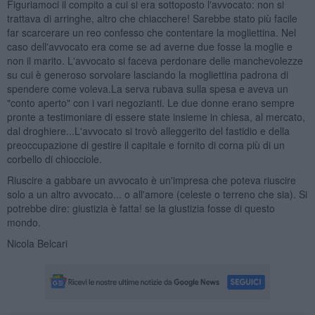
Figuriamoci il compito a cui si era sottoposto l'avvocato: non si
trattava di arringhe, altro che chiacchere! Sarebbe stato più facile
far scarcerare un reo confesso che contentare la mogliettina. Nel
caso dell'avvocato era come se ad averne due fosse la moglie e
non il marito. L'avvocato si faceva perdonare delle manchevolezze
su cui è generoso sorvolare lasciando la mogliettina padrona di
spendere come voleva.La serva rubava sulla spesa e aveva un
"conto aperto" con i vari negozianti. Le due donne erano sempre
pronte a testimoniare di essere state insieme in chiesa, al mercato,
dal droghiere...L'avvocato si trovò alleggerito del fastidio e della
preoccupazione di gestire il capitale e fornito di corna più di un
corbello di chiocciole.
Riuscire a gabbare un avvocato è un'impresa che poteva riuscire
solo a un altro avvocato... o all'amore (celeste o terreno che sia). Si
potrebbe dire: giustizia è fatta! se la giustizia fosse di questo
mondo.
Nicola Belcari