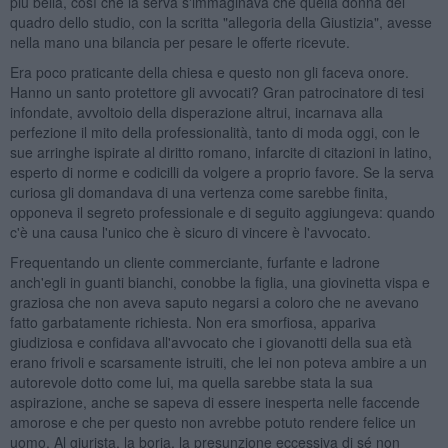
più bella, così che la serva s'immaginava che quella donna del
quadro dello studio, con la scritta "allegoria della Giustizia", avesse
nella mano una bilancia per pesare le offerte ricevute.
Era poco praticante della chiesa e questo non gli faceva onore.
Hanno un santo protettore gli avvocati? Gran patrocinatore di tesi
infondate, avvoltoio della disperazione altrui, incarnava alla
perfezione il mito della professionalità, tanto di moda oggi, con le
sue arringhe ispirate al diritto romano, infarcite di citazioni in latino,
esperto di norme e codicilli da volgere a proprio favore. Se la serva
curiosa gli domandava di una vertenza come sarebbe finita,
opponeva il segreto professionale e di seguito aggiungeva: quando
c'è una causa l'unico che è sicuro di vincere è l'avvocato.
Frequentando un cliente commerciante, furfante e ladrone
anch'egli in guanti bianchi, conobbe la figlia, una giovinetta vispa e
graziosa che non aveva saputo negarsi a coloro che ne avevano
fatto garbatamente richiesta. Non era smorfiosa, appariva
giudiziosa e confidava all'avvocato che i giovanotti della sua età
erano frivoli e scarsamente istruiti, che lei non poteva ambire a un
autorevole dotto come lui, ma quella sarebbe stata la sua
aspirazione, anche se sapeva di essere inesperta nelle faccende
amorose e che per questo non avrebbe potuto rendere felice un
uomo. Al giurista, la boria, la presunzione eccessiva di sé non