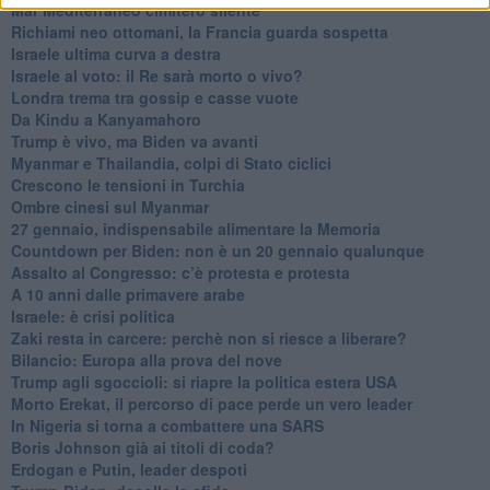
Mar Mediterraneo cimitero silente
Richiami neo ottomani, la Francia guarda sospetta
Israele ultima curva a destra
Israele al voto: il Re sarà morto o vivo?
Londra trema tra gossip e casse vuote
Da Kindu a Kanyamahoro
Trump è vivo, ma Biden va avanti
Myanmar e Thailandia, colpi di Stato ciclici
Crescono le tensioni in Turchia
Ombre cinesi sul Myanmar
27 gennaio, indispensabile alimentare la Memoria
Countdown per Biden: non è un 20 gennaio qualunque
Assalto al Congresso: c’è protesta e protesta
A 10 anni dalle primavere arabe
Israele: è crisi politica
Zaki resta in carcere: perchè non si riesce a liberare?
Bilancio: Europa alla prova del nove
Trump agli sgoccioli: si riapre la politica estera USA
Morto Erekat, il percorso di pace perde un vero leader
In Nigeria si torna a combattere una SARS
Boris Johnson già ai titoli di coda?
Erdogan e Putin, leader despoti