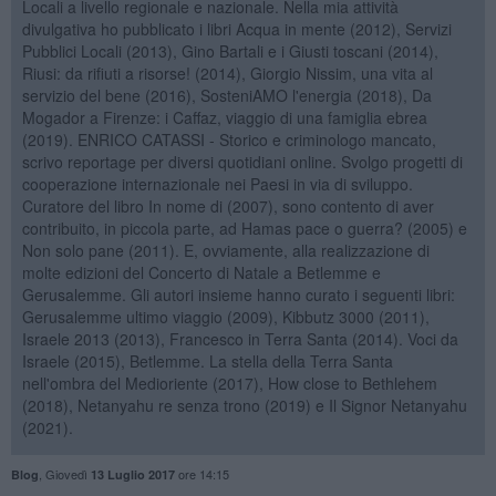
Locali a livello regionale e nazionale. Nella mia attività
divulgativa ho pubblicato i libri Acqua in mente (2012), Servizi
Pubblici Locali (2013), Gino Bartali e i Giusti toscani (2014),
Riusi: da rifiuti a risorse! (2014), Giorgio Nissim, una vita al
servizio del bene (2016), SosteniAMO l'energia (2018), Da
Mogador a Firenze: i Caffaz, viaggio di una famiglia ebrea
(2019). ENRICO CATASSI - Storico e criminologo mancato,
scrivo reportage per diversi quotidiani online. Svolgo progetti di
cooperazione internazionale nei Paesi in via di sviluppo.
Curatore del libro In nome di (2007), sono contento di aver
contribuito, in piccola parte, ad Hamas pace o guerra? (2005) e
Non solo pane (2011). E, ovviamente, alla realizzazione di
molte edizioni del Concerto di Natale a Betlemme e
Gerusalemme. Gli autori insieme hanno curato i seguenti libri:
Gerusalemme ultimo viaggio (2009), Kibbutz 3000 (2011),
Israele 2013 (2013), Francesco in Terra Santa (2014). Voci da
Israele (2015), Betlemme. La stella della Terra Santa
nell'ombra del Medioriente (2017), How close to Bethlehem
(2018), Netanyahu re senza trono (2019) e Il Signor Netanyahu
(2021).
,
Giovedì
ore 14:15
Blog
13 Luglio 2017