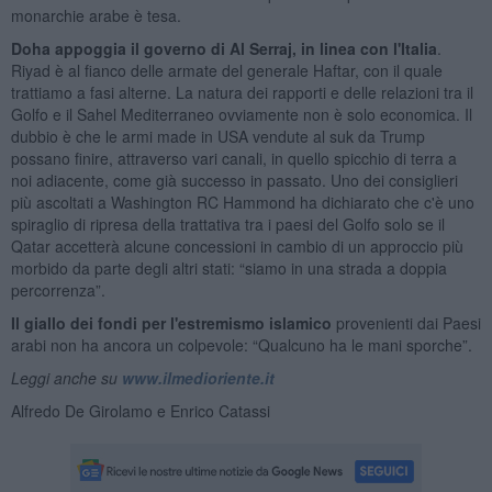
monarchie arabe è tesa.
Doha appoggia il governo di Al Serraj, in linea con l'Italia
.
Riyad è al fianco delle armate del generale Haftar, con il quale
trattiamo a fasi alterne. La natura dei rapporti e delle relazioni tra il
Golfo e il Sahel Mediterraneo ovviamente non è solo economica. Il
dubbio è che le armi made in USA vendute al suk da Trump
possano finire, attraverso vari canali, in quello spicchio di terra a
noi adiacente, come già successo in passato. Uno dei consiglieri
più ascoltati a Washington RC Hammond ha dichiarato che c'è uno
spiraglio di ripresa della trattativa tra i paesi del Golfo solo se il
Qatar accetterà alcune concessioni in cambio di un approccio più
morbido da parte degli altri stati: “siamo in una strada a doppia
percorrenza”.
Il giallo dei fondi per l'estremismo islamico
provenienti dai Paesi
arabi non ha ancora un colpevole: “Qualcuno ha le mani sporche”.
Leggi anche su
www.ilmedioriente.it
Alfredo De Girolamo e Enrico Catassi