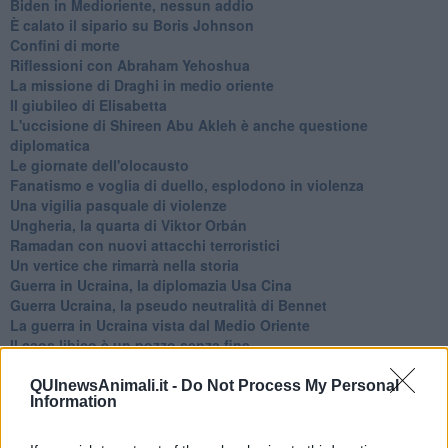
Biden in Medioriente, nessun addio
È calato il sipario su Boris Johnson
Confini di morte
Riflessioni con Abraham Yehoshua
La missione di Draghi in medio oriente
Il giubileo di Elisabetta
L'uccisione di Shireen Abu Akleh è anche questione
diplomatica
Le giornate dell'olocausto
Fanatismo e voglia di duello, esplodono in violenza
Una vigilia pasquale di violenze
Ungheria, la quarta di Viktor Orbán
Ramadan con nuovi attacchi terroristici
Un vertice che rimarrà nella storia
Guerra in Ucraina, la diplomazia Usa Cina
Guerra Ucraina, la pseudo neutralità di Bennet
La guerra in Ucraina vista dal Medio Oriente
​Il caos libico è un pozzo senza fine
Erdoğan e l'informazione
Crisi Corona, crisi Johnson, problemi post Brexit
QUInewsAnimali.it -
Do Not Process My Personal
Information
Capitol Hill un anno dopo
Desmond Tutu "la voce dei senza voce"
Natale da incubo per Boris Johnson