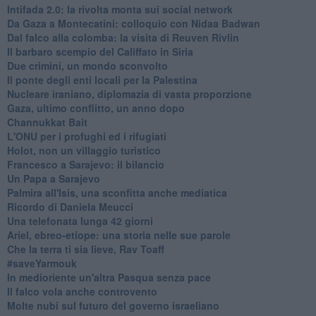
Intifada 2.0: la rivolta monta sui social network
Da Gaza a Montecatini: colloquio con Nidaa Badwan
Dal falco alla colomba: la visita di Reuven Rivlin
Il barbaro scempio del Califfato in Siria
Due crimini, un mondo sconvolto
Il ponte degli enti locali per la Palestina
Nucleare iraniano, diplomazia di vasta proporzione
Gaza, ultimo conflitto, un anno dopo
Channukkat Bait
L'ONU per i profughi ed i rifugiati
Holot, non un villaggio turistico
Francesco a Sarajevo: il bilancio
Un Papa a Sarajevo
Palmira all'Isis, una sconfitta anche mediatica
Ricordo di Daniela Meucci
​Una telefonata lunga 42 giorni
​Ariel, ebreo-etiope: una storia nelle sue parole
Che la terra ti sia lieve, Rav Toaff
​#saveYarmouk
​In medioriente un'altra Pasqua senza pace
​Il falco vola anche controvento
Molte nubi sul futuro del governo israeliano