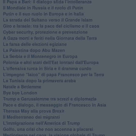
Il Papa a Bari: il dialogo sfida l’intolleranza
Il Mondiale in Russia e il ruolo di Putin
Putin e il suo ruolo in Europa e in Italia
La strada del Sultano verso il Grande Islam
Giro e Israele: tra la pace del ciclismo e il caos
Cyber security, protezione e prevenzione
A Gaza morti e feriti nella Giornata della Terra
La farsa delle elezioni egiziane
La Palestina dopo Abu Mazen
La Serbia e il Montenegro in Europa
Polonia e altri stati dell'Est lontani dall'Europa
L'offensiva turca in Siria e il dramma curdo
L’impegno “laico” di papa Francesco per la Terra
La Tunisia dopo la primavera araba
Natale a Betlemme
Bye bye London
Trump e Gerusalemme tra screzi e diplomazia
Pace e dialogo, il messaggio di Francesco in Asia
Theresa May alla prova Brexit
Il Mediterraneo dei migranti
L'immigrazione nell'America di Trump
Golfo, una crisi che non accenna a placarsi
Medioriente nel caos, la visione globale di Trump