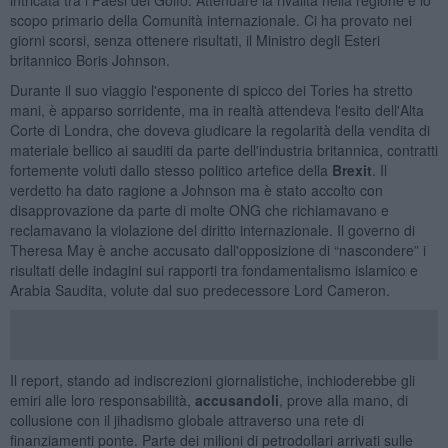
scopo primario della Comunità internazionale. Ci ha provato nei
giorni scorsi, senza ottenere risultati, il Ministro degli Esteri
britannico Boris Johnson.
Durante il suo viaggio l'esponente di spicco dei Tories ha stretto
mani, è apparso sorridente, ma in realtà attendeva l'esito dell'Alta
Corte di Londra, che doveva giudicare la regolarità della vendita di
materiale bellico ai sauditi da parte dell'industria britannica, contratti
fortemente voluti dallo stesso politico artefice della
Brexit
. Il
verdetto ha dato ragione a Johnson ma è stato accolto con
disapprovazione da parte di molte ONG che richiamavano e
reclamavano la violazione del diritto internazionale. Il governo di
Theresa May è anche accusato dall'opposizione di “nascondere” i
risultati delle indagini sui rapporti tra fondamentalismo islamico e
Arabia Saudita, volute dal suo predecessore Lord Cameron.
Il report, stando ad indiscrezioni giornalistiche, inchioderebbe gli
emiri alle loro responsabilità,
accusandoli
, prove alla mano, di
collusione con il jihadismo globale attraverso una rete di
finanziamenti ponte. Parte dei milioni di petrodollari arrivati sulle