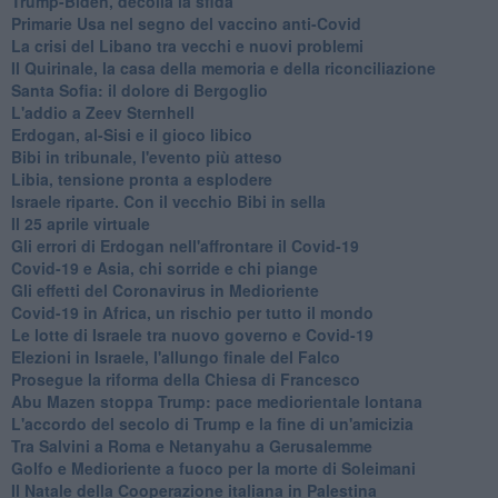
Trump-Biden, decolla la sfida
Primarie Usa nel segno del vaccino anti-Covid
La crisi del Libano tra vecchi e nuovi problemi
Il Quirinale, la casa della memoria e della riconciliazione
Santa Sofia: il dolore di Bergoglio
L'addio a ​Zeev Sternhell
Erdogan, al-Sisi e il gioco libico
Bibi in tribunale, l'evento più atteso
Libia, tensione pronta a esplodere
Israele riparte. Con il vecchio Bibi in sella
Il 25 aprile virtuale
Gli errori di Erdogan nell'affrontare il Covid-19
Covid-19 e Asia, chi sorride e chi piange
Gli effetti del Coronavirus in Medioriente
Covid-19 in Africa, un rischio per tutto il mondo
Le lotte di Israele tra nuovo governo e Covid-19
Elezioni in Israele, l'allungo finale del Falco
Prosegue la riforma della Chiesa di Francesco
Abu Mazen stoppa Trump: pace mediorientale lontana
L'accordo del secolo di Trump e la fine di un'amicizia
Tra Salvini a Roma e Netanyahu a Gerusalemme
Golfo e Medioriente a fuoco per la morte di Soleimani
Il Natale della Cooperazione italiana in Palestina