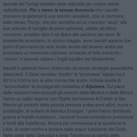
sponde del Tamigi sarebbe stata utilizzata per creare cellule
radicalizzate.
Più o meno la stessa denuncia
che i sauditi
muovono ai qatarioti in uno scontro avvallato, così si mormora,
dallo stesso Trump, che per vendetta ad un mancato "aiuto" alle
sue aziende di famiglia da parte qatariota, saltato all'ultimo
momento, avrebbe dato il via libera alle sanzioni dei vicini. Al
presidente americano, lo scorso maggio, sono bastati appena due
giorni di permanenza nelle tende dorate del deserto arabo per
provocare un terremoto nell'area: armando di fatto entrambi i
“nemici” e facendo saltare i fragili equilibri del Medioriente.
Sauditi e qatarioti hanno imboccato da tempo strategie geopolitiche
dissonanti. Il Qatar avrebbe "tradito" le "promesse" siglate tra il
2013 e il 2014 con le altre monarchie arabe, inclusa quella di
"ammorbidire" la propaganda mediatica di
Aljazeera
. Sul piano
delle relazioni internazionali gli sceicchi della Medina e della Mecca
hanno un saldo legame con l'Egitto del faraone Al Fattah al Sisi.
Mentre gli sceicchi della piccola penisola araba sono affini, cuore e
portafoglio, al sultano di Istanbul Erdogan. I primi hanno dichiarato
guerra ai fratelli musulmani, i secondi invece concedono protezione
e fondi alla fratellanza. Ancora più controversa è la questione in
Libia, ai nostri confini e lontano dalle acque turbolente del Golfo.
Nelle coste della Cirenaica e della Tripolitania la partita delle