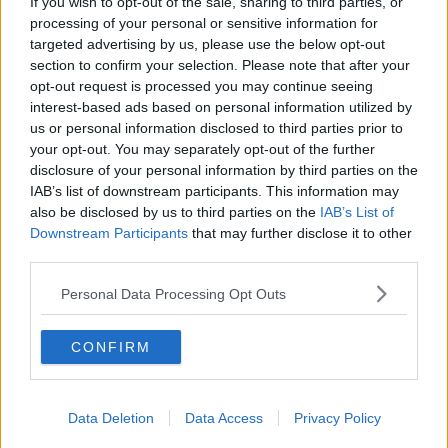
If you wish to opt-out of the sale, sharing to third parties, or
La questione Ucraina
processing of your personal or sensitive information for
Cipro, un ponte dove si mischiano le culture
targeted advertising by us, please use the below opt-out
Una vigilia di Natale per un nuovo Rais
section to confirm your selection. Please note that after your
La questione israelo-palestinese ignorata dal G20
opt-out request is processed you may continue seeing
Erdogan continua a sfidare l'Occidente
interest-based ads based on personal information utilized by
Libano, collasso economico e guerra civile
us or personal information disclosed to third parties prior to
Johnson, da Trump a Biden alla Brexit
your opt-out. You may separately opt-out of the further
L'AUKUS e il Quad
disclosure of your personal information by third parties on the
Biden, primo presidente USA non in guerra
IAB’s list of downstream participants. This information may
Papa Bergoglio vedrà Viktor Orbán
also be disclosed by us to third parties on the
IAB’s List of
Bennet, un giorno in attesa di Biden
Downstream Participants
that may further disclose it to other
Il ritorno dei talebani
third parties.
​La lenta agonia del Libano
Sudafrica, è allarme alimentare
Personal Data Processing Opt Outs
Usa di nuovo al centro della geopolitica internazionale
L’appuntamento di Israele con il cambiamento
La farsa delle elezioni in Siria
CONFIRM
In Medioriente non ci sono favole, solo realtà
Biden chiama ma Netanyahu non risponde
Niente di nuovo in Medioriente
La forza di Boris Johnson
Data Deletion
Data Access
Privacy Policy
Biden nuovo alleato armeno contro la Turchia