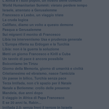
L'Africa e i suoi popoli, un nostro bene comune
World Humanitarian Summit: vietato perdere tempo
Israele, attentato a Gerusalemme
Francesco a Lesbo, un viaggio triste
La cruda logica
Califfato, diamo un volto a questo demone
Pasqua a Gerusalemme
Sui migranti il monito di Francesco
Libia tra interventismo Usa e prudenza generale
L'Europa rifletta su Erdogan e la Turchia
Libia: non è la guerra la soluzione
Metti un giorno Francesco e Kirill a Cuba
Un tavolo di pace è ancora possibile
Boicottiamo Im Tirtzu
Giorno della Memoria, giorno di umanità e civiltà
Cristianesimo ed ebraismo, nasce l'amicizia
Un paese in bilico, Turchia senza pace
Terza Intifada, non c'è spazio per il Natale
Natale a Betlemme: crollo delle presenze
Mandela, due anni dopo
Il viaggio in Africa di Papa Francesco
E se 20 anni fa, Rabin...
Intifada 2.0: senza freni il terrore in Israele