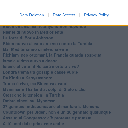
Usa di nuovo al centro della geopolitica internazionale
L’appuntamento di Israele con il cambiamento
La farsa delle elezioni in Siria
Data Deletion
Data Access
Privacy Policy
In Medioriente non ci sono favole, solo realtà
Biden chiama ma Netanyahu non risponde
Niente di nuovo in Medioriente
La forza di Boris Johnson
Biden nuovo alleato armeno contro la Turchia
Mar Mediterraneo cimitero silente
Richiami neo ottomani, la Francia guarda sospetta
Israele ultima curva a destra
Israele al voto: il Re sarà morto o vivo?
Londra trema tra gossip e casse vuote
Da Kindu a Kanyamahoro
Trump è vivo, ma Biden va avanti
Myanmar e Thailandia, colpi di Stato ciclici
Crescono le tensioni in Turchia
Ombre cinesi sul Myanmar
27 gennaio, indispensabile alimentare la Memoria
Countdown per Biden: non è un 20 gennaio qualunque
Assalto al Congresso: c’è protesta e protesta
A 10 anni dalle primavere arabe