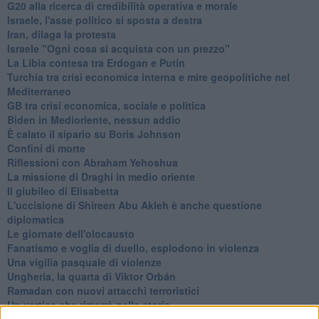
G20 alla ricerca di credibilità operativa e morale
Israele, l'asse politico si sposta a destra
Iran, dilaga la protesta
Israele "Ogni cosa si acquista con un prezzo"
La Libia contesa tra Erdogan e Putin
Turchia tra crisi economica interna e mire geopolitiche nel
Mediterraneo
GB tra crisi economica, sociale e politica
Biden in Medioriente, nessun addio
È calato il sipario su Boris Johnson
Confini di morte
Riflessioni con Abraham Yehoshua
La missione di Draghi in medio oriente
Il giubileo di Elisabetta
L'uccisione di Shireen Abu Akleh è anche questione
diplomatica
Le giornate dell'olocausto
Fanatismo e voglia di duello, esplodono in violenza
Una vigilia pasquale di violenze
Ungheria, la quarta di Viktor Orbán
Ramadan con nuovi attacchi terroristici
Un vertice che rimarrà nella storia
Guerra in Ucraina, la diplomazia Usa Cina