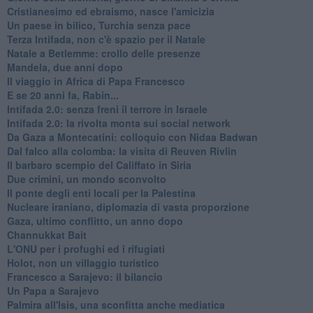
Cristianesimo ed ebraismo, nasce l'amicizia
Un paese in bilico, Turchia senza pace
Terza Intifada, non c'è spazio per il Natale
Natale a Betlemme: crollo delle presenze
Mandela, due anni dopo
Il viaggio in Africa di Papa Francesco
E se 20 anni fa, Rabin...
Intifada 2.0: senza freni il terrore in Israele
Intifada 2.0: la rivolta monta sui social network
Da Gaza a Montecatini: colloquio con Nidaa Badwan
Dal falco alla colomba: la visita di Reuven Rivlin
Il barbaro scempio del Califfato in Siria
Due crimini, un mondo sconvolto
Il ponte degli enti locali per la Palestina
Nucleare iraniano, diplomazia di vasta proporzione
Gaza, ultimo conflitto, un anno dopo
Channukkat Bait
L'ONU per i profughi ed i rifugiati
Holot, non un villaggio turistico
Francesco a Sarajevo: il bilancio
Un Papa a Sarajevo
Palmira all'Isis, una sconfitta anche mediatica