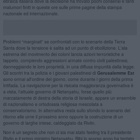
ebraica italiana dove la decisione ha trovato pochi consensi e tanti
malumori finiti in queste ore sulle prime pagine della stampa
nazionale ed internazionale.
Problemi “marginali” se confrontati con lo scenario della Terra
Santa dove la tensione è salita ad un punto di ebollizione. L'ala
estrema del movimento dei coloni lancia azioni terroristiche a
tappeto, compiendo aggressioni armate contro civili palestinesi,
danneggiando le loro proprietà, in una diffusa impunità dalla legge.
Gli scontri tra la polizia e i giovani palestinesi di
Gerusalemme Est
sono ormai all'ordine del giorno, come durante i giorni della prima
Intifada. La navigazione per la risicata maggioranza governativa è
a vista, l'attuale governo di Netanyahu, forse quello più
marcatamente di destra della storia di Israele, appare un ensemble
di nazionalismo e ortodossia religiosa mescolata a
conservatorismo. In alternativa resta sullo sfondo lo scenario del
ritorno alle urne il prossimo anno oppure la costruzione di un
governo di larghe intese, caldeggiato da Rivlin.
Non è un segreto che non ci sia mai stato feeling tra il presidente
Rivlin e il primo ministro Netanyahu. Bibi lo scorso anno ha tentato