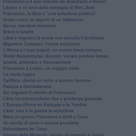
Francesco e il suo silenzio da Auschwitz a Rouen
Libano a 10 anni dalla battaglia di Bint Jbeil
Francesco, la Siria e "una soluzione politica"
Golpe turco: le ragioni di un fallimento
Dacca, macabra mattanza
Brexit e Israele
Libia e migranti:la teoria non annulla il problema
Migration Compact, l'unica soluzione
L'Africa e i suoi popoli, un nostro bene comune
World Humanitarian Summit: vietato perdere tempo
Israele, attentato a Gerusalemme
Francesco a Lesbo, un viaggio triste
La cruda logica
Califfato, diamo un volto a questo demone
Pasqua a Gerusalemme
Sui migranti il monito di Francesco
Libia tra interventismo Usa e prudenza generale
L'Europa rifletta su Erdogan e la Turchia
Libia: non è la guerra la soluzione
Metti un giorno Francesco e Kirill a Cuba
Un tavolo di pace è ancora possibile
Boicottiamo Im Tirtzu
Giorno della Memoria, giorno di umanità e civiltà