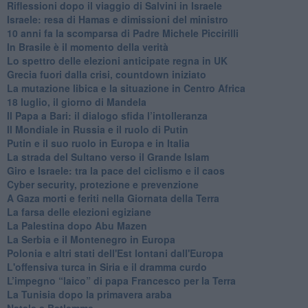
Riflessioni dopo il viaggio di Salvini in Israele
Israele: resa di Hamas e dimissioni del ministro
10 anni fa la scomparsa di Padre Michele Piccirilli
In Brasile è il momento della verità
Lo spettro delle elezioni anticipate regna in UK
Grecia fuori dalla crisi, countdown iniziato
La mutazione libica e la situazione in Centro Africa
18 luglio, il giorno di Mandela
Il Papa a Bari: il dialogo sfida l’intolleranza
Il Mondiale in Russia e il ruolo di Putin
Putin e il suo ruolo in Europa e in Italia
La strada del Sultano verso il Grande Islam
Giro e Israele: tra la pace del ciclismo e il caos
Cyber security, protezione e prevenzione
A Gaza morti e feriti nella Giornata della Terra
La farsa delle elezioni egiziane
La Palestina dopo Abu Mazen
La Serbia e il Montenegro in Europa
Polonia e altri stati dell'Est lontani dall'Europa
L'offensiva turca in Siria e il dramma curdo
L’impegno “laico” di papa Francesco per la Terra
La Tunisia dopo la primavera araba
Natale a Betlemme