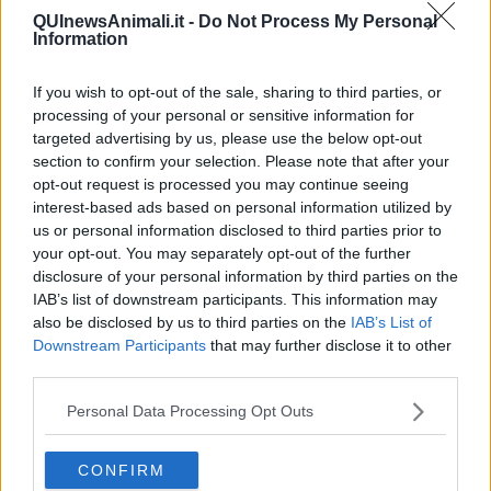
Guerra Ucraina, la pseudo neutralità di Bennet
QUInewsAnimali.it -
Do Not Process My Personal
Information
La guerra in Ucraina vista dal Medio Oriente
​Il caos libico è un pozzo senza fine
Erdoğan e l'informazione
If you wish to opt-out of the sale, sharing to third parties, or
Crisi Corona, crisi Johnson, problemi post Brexit
processing of your personal or sensitive information for
Capitol Hill un anno dopo
targeted advertising by us, please use the below opt-out
Desmond Tutu "la voce dei senza voce"
section to confirm your selection. Please note that after your
Natale da incubo per Boris Johnson
opt-out request is processed you may continue seeing
La questione Ucraina
interest-based ads based on personal information utilized by
Cipro, un ponte dove si mischiano le culture
us or personal information disclosed to third parties prior to
Una vigilia di Natale per un nuovo Rais
your opt-out. You may separately opt-out of the further
La questione israelo-palestinese ignorata dal G20
disclosure of your personal information by third parties on the
Erdogan continua a sfidare l'Occidente
IAB’s list of downstream participants. This information may
Libano, collasso economico e guerra civile
also be disclosed by us to third parties on the
IAB’s List of
Johnson, da Trump a Biden alla Brexit
Downstream Participants
that may further disclose it to other
L'AUKUS e il Quad
third parties.
Biden, primo presidente USA non in guerra
Papa Bergoglio vedrà Viktor Orbán
Personal Data Processing Opt Outs
Bennet, un giorno in attesa di Biden
Il ritorno dei talebani
​La lenta agonia del Libano
CONFIRM
Sudafrica, è allarme alimentare