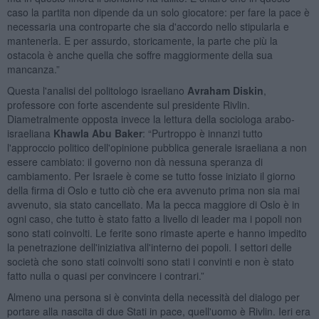
caso la partita non dipende da un solo giocatore: per fare la pace è
necessaria una controparte che sia d'accordo nello stipularla e
mantenerla. E per assurdo, storicamente, la parte che più la
ostacola è anche quella che soffre maggiormente della sua
mancanza.”
Questa l'analisi del politologo israeliano
Avraham Diskin
,
professore con forte ascendente sul presidente Rivlin.
Diametralmente opposta invece la lettura della sociologa arabo-
israeliana
Khawla Abu Baker
: “Purtroppo è innanzi tutto
l'approccio politico dell'opinione pubblica generale israeliana a non
essere cambiato: il governo non dà nessuna speranza di
cambiamento. Per Israele è come se tutto fosse iniziato il giorno
della firma di Oslo e tutto ciò che era avvenuto prima non sia mai
avvenuto, sia stato cancellato. Ma la pecca maggiore di Oslo è in
ogni caso, che tutto è stato fatto a livello di leader ma i popoli non
sono stati coinvolti. Le ferite sono rimaste aperte e hanno impedito
la penetrazione dell'iniziativa all'interno dei popoli. I settori delle
società che sono stati coinvolti sono stati i convinti e non è stato
fatto nulla o quasi per convincere i contrari.”
Almeno una persona si è convinta della necessità del dialogo per
portare alla nascita di due Stati in pace, quell'uomo è Rivlin. Ieri era