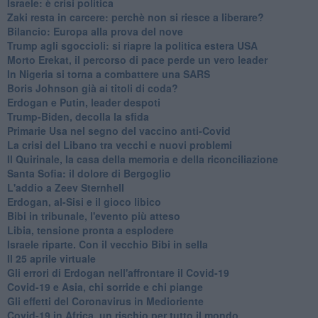
Israele: è crisi politica
Zaki resta in carcere: perchè non si riesce a liberare?
Bilancio: Europa alla prova del nove
Trump agli sgoccioli: si riapre la politica estera USA
Morto Erekat, il percorso di pace perde un vero leader
In Nigeria si torna a combattere una SARS
Boris Johnson già ai titoli di coda?
Erdogan e Putin, leader despoti
Trump-Biden, decolla la sfida
Primarie Usa nel segno del vaccino anti-Covid
La crisi del Libano tra vecchi e nuovi problemi
Il Quirinale, la casa della memoria e della riconciliazione
Santa Sofia: il dolore di Bergoglio
L'addio a ​Zeev Sternhell
Erdogan, al-Sisi e il gioco libico
Bibi in tribunale, l'evento più atteso
Libia, tensione pronta a esplodere
Israele riparte. Con il vecchio Bibi in sella
Il 25 aprile virtuale
Gli errori di Erdogan nell'affrontare il Covid-19
Covid-19 e Asia, chi sorride e chi piange
Gli effetti del Coronavirus in Medioriente
Covid-19 in Africa, un rischio per tutto il mondo