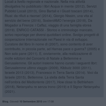
Locali a livello regionale e nazionale. Nella mia attività
divulgativa ho pubblicato i libri Acqua in mente (2012), Servizi
Pubblici Locali (2013), Gino Bartali e i Giusti toscani (2014),
Riusi: da rifiuti a risorse! (2014), Giorgio Nissim, una vita al
servizio del bene (2016), SosteniAMO l'energia (2018), Da
Mogador a Firenze: i Caffaz, viaggio di una famiglia ebrea
(2019). ENRICO CATASSI - Storico e criminologo mancato,
scrivo reportage per diversi quotidiani online. Svolgo progetti di
cooperazione internazionale nei Paesi in via di sviluppo.
Curatore del libro In nome di (2007), sono contento di aver
contribuito, in piccola parte, ad Hamas pace o guerra? (2005) e
Non solo pane (2011). E, ovviamente, alla realizzazione di
molte edizioni del Concerto di Natale a Betlemme e
Gerusalemme. Gli autori insieme hanno curato i seguenti libri:
Gerusalemme ultimo viaggio (2009), Kibbutz 3000 (2011),
Israele 2013 (2013), Francesco in Terra Santa (2014). Voci da
Israele (2015), Betlemme. La stella della Terra Santa
nell'ombra del Medioriente (2017), How close to Bethlehem
(2018), Netanyahu re senza trono (2019) e Il Signor Netanyahu
(2021).
,
Giovedì
ore 17:08
Blog
10 Settembre 2015