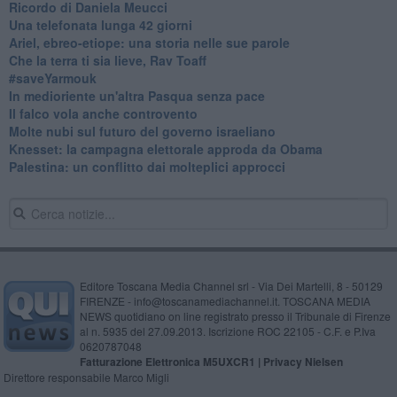
Ricordo di Daniela Meucci
​Una telefonata lunga 42 giorni
​Ariel, ebreo-etiope: una storia nelle sue parole
Che la terra ti sia lieve, Rav Toaff
​#saveYarmouk
​In medioriente un'altra Pasqua senza pace
​Il falco vola anche controvento
Molte nubi sul futuro del governo israeliano
Knesset: la campagna elettorale approda da Obama
Palestina: un conflitto dai molteplici approcci
Editore Toscana Media Channel srl - Via Dei Martelli, 8 - 50129
FIRENZE - info@toscanamediachannel.it. TOSCANA MEDIA
NEWS quotidiano on line registrato presso il Tribunale di Firenze
al n. 5935 del 27.09.2013. Iscrizione ROC 22105 - C.F. e P.Iva
0620787048
Fatturazione Elettronica M5UXCR1 |
Privacy Nielsen
Direttore responsabile Marco Migli