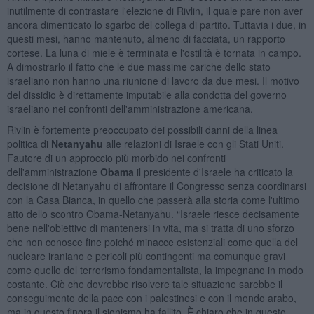
inutilmente di contrastare l'elezione di Rivlin, il quale pare non aver
ancora dimenticato lo sgarbo del collega di partito. Tuttavia i due, in
questi mesi, hanno mantenuto, almeno di facciata, un rapporto
cortese. La luna di miele è terminata e l'ostilità è tornata in campo.
A dimostrarlo il fatto che le due massime cariche dello stato
israeliano non hanno una riunione di lavoro da due mesi. Il motivo
del dissidio è direttamente imputabile alla condotta del governo
israeliano nei confronti dell'amministrazione americana.
Rivlin è fortemente preoccupato dei possibili danni della linea
politica di
Netanyahu
alle relazioni di Israele con gli Stati Uniti.
Fautore di un approccio più morbido nei confronti
dell'amministrazione
Obama
il presidente d'Israele ha criticato la
decisione di Netanyahu di affrontare il Congresso senza coordinarsi
con la Casa Bianca, in quello che passerà alla storia come l'ultimo
atto dello scontro Obama-Netanyahu. “Israele riesce decisamente
bene nell'obiettivo di mantenersi in vita, ma si tratta di uno sforzo
che non conosce fine poiché minacce esistenziali come quella del
nucleare iraniano e pericoli più contingenti ma comunque gravi
come quello del terrorismo fondamentalista, la impegnano in modo
costante. Ciò che dovrebbe risolvere tale situazione sarebbe il
conseguimento della pace con i palestinesi e con il mondo arabo,
ma in questo finora il sionismo ha fallito. È chiaro che in questo