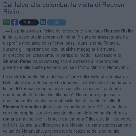
Dal falco alla colomba: la visita di Reuven
Rivlin
. —
La prima visita ufficiale del presidente israeliano
Reuven Rivlin
in Italia, avvenuta la scorsa settimana, è stata contrassegnata da
un profilo mediatico con riflettori bassi, quasi spenti. Tuttavia,
durante gli importanti colloqui qualche magagna è arrivata
all'orecchio del presidente. In particolar modo il successore di
Shimon Peres
ha dovuto registrare dissenso all'operato del
governo e alle scelte personali del suo Primo Ministro Netanyahu.
La costruzione del Muro di separazione nella Valle di Cremisan, a
Beit Jala vicino a Betlemme ha innervosito il Vaticano. Il patriarcato
latino di Gerusalemme ha espresso critiche pesanti, parlando
apertamente di “un insulto alla pace”. Non meno spigolosa la
questione della nomina ad ambasciatrice di Israele in Italia di
Fiamma Nirestein
(giornalista, ex parlamentare PDL, candidata
con una propria lista alle passate elezioni della comunità ebraica
romana ma che vive in Israele da tempo a
Gilo
, oltre la linea verde
del '67). La scelta dell'incarico alla Nirestein è stato espressamente
voluto da Netanyahu, provocando la reazione della comunità