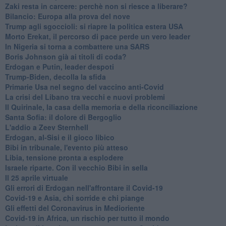
Zaki resta in carcere: perchè non si riesce a liberare?
Bilancio: Europa alla prova del nove
Trump agli sgoccioli: si riapre la politica estera USA
Morto Erekat, il percorso di pace perde un vero leader
In Nigeria si torna a combattere una SARS
Boris Johnson già ai titoli di coda?
Erdogan e Putin, leader despoti
Trump-Biden, decolla la sfida
Primarie Usa nel segno del vaccino anti-Covid
La crisi del Libano tra vecchi e nuovi problemi
Il Quirinale, la casa della memoria e della riconciliazione
Santa Sofia: il dolore di Bergoglio
L'addio a ​Zeev Sternhell
Erdogan, al-Sisi e il gioco libico
Bibi in tribunale, l'evento più atteso
Libia, tensione pronta a esplodere
Israele riparte. Con il vecchio Bibi in sella
Il 25 aprile virtuale
Gli errori di Erdogan nell'affrontare il Covid-19
Covid-19 e Asia, chi sorride e chi piange
Gli effetti del Coronavirus in Medioriente
Covid-19 in Africa, un rischio per tutto il mondo