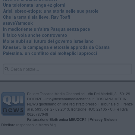
​Una telefonata lunga 42 giorni
​Ariel, ebreo-etiope: una storia nelle sue parole
Che la terra ti sia lieve, Rav Toaff
​#saveYarmouk
​In medioriente un'altra Pasqua senza pace
​Il falco vola anche controvento
Molte nubi sul futuro del governo israeliano
Knesset: la campagna elettorale approda da Obama
Palestina: un conflitto dai molteplici approcci
Editore Toscana Media Channel srl - Via Dei Martelli, 8 - 50129
FIRENZE - info@toscanamediachannel.it. TOSCANA MEDIA
NEWS quotidiano on line registrato presso il Tribunale di Firenze
al n. 5935 del 27.09.2013. Iscrizione ROC 22105 - C.F. e P.Iva
0620787048
Fatturazione Elettronica M5UXCR1 |
Privacy Nielsen
Direttore responsabile Marco Migli