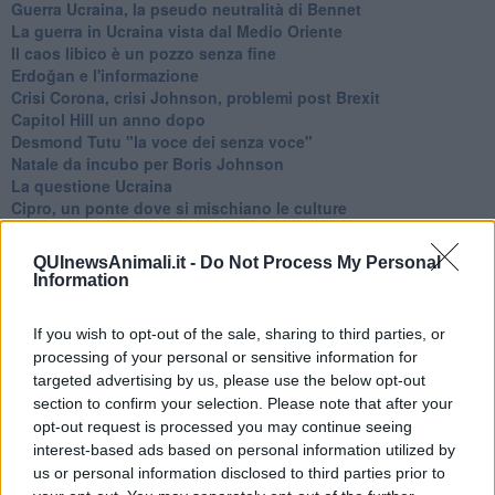
Guerra Ucraina, la pseudo neutralità di Bennet
La guerra in Ucraina vista dal Medio Oriente
​Il caos libico è un pozzo senza fine
Erdoğan e l'informazione
Crisi Corona, crisi Johnson, problemi post Brexit
Capitol Hill un anno dopo
Desmond Tutu "la voce dei senza voce"
Natale da incubo per Boris Johnson
La questione Ucraina
Cipro, un ponte dove si mischiano le culture
Una vigilia di Natale per un nuovo Rais
La questione israelo-palestinese ignorata dal G20
QUInewsAnimali.it -
Do Not Process My Personal
Erdogan continua a sfidare l'Occidente
Information
Libano, collasso economico e guerra civile
Johnson, da Trump a Biden alla Brexit
If you wish to opt-out of the sale, sharing to third parties, or
L'AUKUS e il Quad
processing of your personal or sensitive information for
Biden, primo presidente USA non in guerra
targeted advertising by us, please use the below opt-out
Papa Bergoglio vedrà Viktor Orbán
section to confirm your selection. Please note that after your
Bennet, un giorno in attesa di Biden
opt-out request is processed you may continue seeing
Il ritorno dei talebani
​La lenta agonia del Libano
interest-based ads based on personal information utilized by
Sudafrica, è allarme alimentare
us or personal information disclosed to third parties prior to
Usa di nuovo al centro della geopolitica internazionale