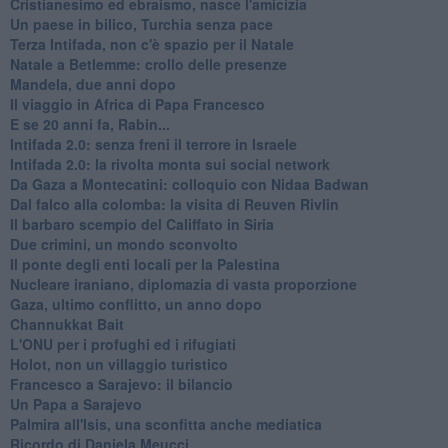
Cristianesimo ed ebraismo, nasce l'amicizia
Un paese in bilico, Turchia senza pace
Terza Intifada, non c'è spazio per il Natale
Natale a Betlemme: crollo delle presenze
Mandela, due anni dopo
Il viaggio in Africa di Papa Francesco
E se 20 anni fa, Rabin...
Intifada 2.0: senza freni il terrore in Israele
Intifada 2.0: la rivolta monta sui social network
Da Gaza a Montecatini: colloquio con Nidaa Badwan
Dal falco alla colomba: la visita di Reuven Rivlin
Il barbaro scempio del Califfato in Siria
Due crimini, un mondo sconvolto
Il ponte degli enti locali per la Palestina
Nucleare iraniano, diplomazia di vasta proporzione
Gaza, ultimo conflitto, un anno dopo
Channukkat Bait
L'ONU per i profughi ed i rifugiati
Holot, non un villaggio turistico
Francesco a Sarajevo: il bilancio
Un Papa a Sarajevo
Palmira all'Isis, una sconfitta anche mediatica
Ricordo di Daniela Meucci