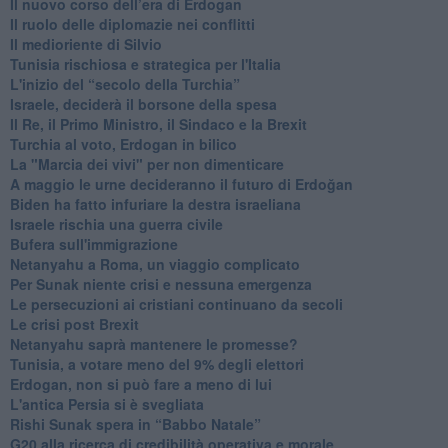
​Il nuovo corso dell’era di Erdogan
Il ruolo delle diplomazie nei conflitti
Il medioriente di Silvio
Tunisia rischiosa e strategica per l'Italia
L'inizio del “secolo della Turchia”
Israele, deciderà il borsone della spesa
Il Re, il Primo Ministro, il Sindaco e la Brexit
Turchia al voto, Erdogan in bilico
La "Marcia dei vivi" per non dimenticare
A maggio le urne decideranno il futuro di Erdoğan
Biden ha fatto infuriare la destra israeliana
Israele rischia una guerra civile
Bufera sull'immigrazione
Netanyahu a Roma, un viaggio complicato
Per Sunak niente crisi e nessuna emergenza
Le persecuzioni ai cristiani continuano da secoli
Le crisi post Brexit
Netanyahu saprà mantenere le promesse?
Tunisia, a votare meno del 9% degli elettori
Erdogan, non si può fare a meno di lui
L'antica Persia si è svegliata
Rishi Sunak spera in “Babbo Natale”
G20 alla ricerca di credibilità operativa e morale