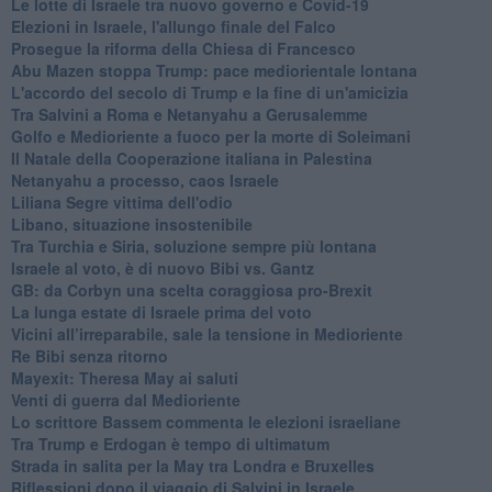
Le lotte di Israele tra nuovo governo e Covid-19
Elezioni in Israele, l'allungo finale del Falco
Prosegue la riforma della Chiesa di Francesco
Abu Mazen stoppa Trump: pace mediorientale lontana
L'accordo del secolo di Trump e la fine di un'amicizia
Tra Salvini a Roma e Netanyahu a Gerusalemme
Golfo e Medioriente a fuoco per la morte di Soleimani
Il Natale della Cooperazione italiana in Palestina
Netanyahu a processo, caos Israele
Liliana Segre vittima dell'odio
Libano, situazione insostenibile
Tra Turchia e Siria, soluzione sempre più lontana
Israele al voto, è di nuovo Bibi vs. Gantz
GB: da Corbyn una scelta coraggiosa pro-Brexit
La lunga estate di Israele prima del voto
Vicini all’irreparabile, sale la tensione in Medioriente
Re Bibi senza ritorno
Mayexit: Theresa May ai saluti
Venti di guerra dal Medioriente
Lo scrittore Bassem commenta le elezioni israeliane
Tra Trump e Erdogan è tempo di ultimatum
Strada in salita per la May tra Londra e Bruxelles
Riflessioni dopo il viaggio di Salvini in Israele