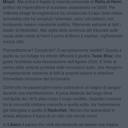
Miqati
. Alla prima è legata la vicenda personale di
Rafiq al-Hariri
,
politico ed imprenditore di successo assassinato nel 2005. Per
l'efferata strage la magistratura ha condannato il capo della cellula
terroristica che ha compiuto l'attentato, sono tutti latitanti, non
incolpando nessun mandante politico. Ritenendo estranei ai fatti i
leader di Hezbollah. Alla vigilia della sentenza del tribunale sulle
cause della morte di Hariri il porto di Beirut è esploso, inghiottendo
mezza città.
Premeditazione? Complicità? O semplicemente fatalità? Questo è
quello su cui indaga tra infinite difficoltà il giudice
Tarek Bitar
, che
guida l'inchiesta sulla devastazione dell'Agosto 2020. E finito al
centro della violenta protesta delle formazioni sciite, che ritengono
completamente estranea ai fatti la propria fazione e chiedono
l'immediata rimozione del funzionario.
Cortei che ne passati giorni sono culminati in un bagno di sangue
durante una manifestazione. A poca distanza dal luogo dove
nell'Aprile del 1975 ebbe inizio il lungo conflitto. Quartieri crocevia
tra la comunità cristiano maronita e quella sciita, tra l'estremismo
già falangista e quello di
Hezbollah
. Nemici che sparandosi in
strada attizzano il fuoco di un odio mai venuto meno.
In
Libano
il panico tra i civili sta tornando ad essere una tragica