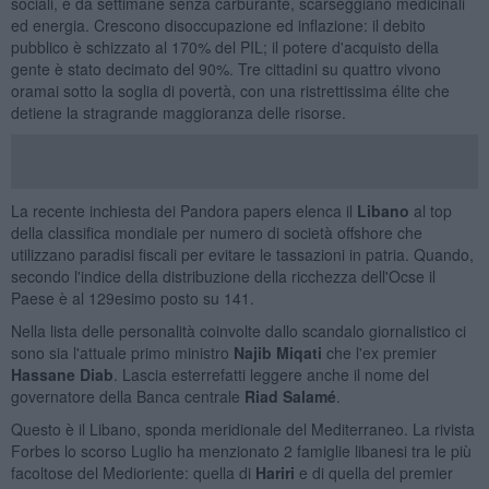
sociali, è da settimane senza carburante, scarseggiano medicinali
ed energia. Crescono disoccupazione ed inflazione: il debito
pubblico è schizzato al 170% del PIL; il potere d'acquisto della
gente è stato decimato del 90%. Tre cittadini su quattro vivono
oramai sotto la soglia di povertà, con una ristrettissima élite che
detiene la stragrande maggioranza delle risorse.
La recente inchiesta dei Pandora papers elenca il
Libano
al top
della classifica mondiale per numero di società offshore che
utilizzano paradisi fiscali per evitare le tassazioni in patria. Quando,
secondo l'indice della distribuzione della ricchezza dell'Ocse il
Paese è al 129esimo posto su 141.
Nella lista delle personalità coinvolte dallo scandalo giornalistico ci
sono sia l'attuale primo ministro
Najib Miqati
che l'ex premier
Hassane Diab
. Lascia esterrefatti leggere anche il nome del
governatore della Banca centrale
Riad
Salamé
.
Questo è il Libano, sponda meridionale del Mediterraneo. La rivista
Forbes lo scorso Luglio ha menzionato 2 famiglie libanesi tra le più
facoltose del Medioriente: quella di
Hariri
e di quella del premier