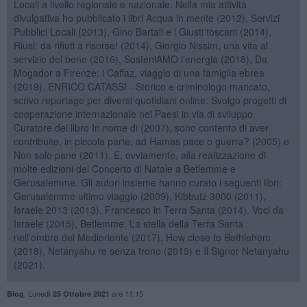
Locali a livello regionale e nazionale. Nella mia attività
divulgativa ho pubblicato i libri Acqua in mente (2012), Servizi
Pubblici Locali (2013), Gino Bartali e i Giusti toscani (2014),
Riusi: da rifiuti a risorse! (2014), Giorgio Nissim, una vita al
servizio del bene (2016), SosteniAMO l'energia (2018), Da
Mogador a Firenze: i Caffaz, viaggio di una famiglia ebrea
(2019). ENRICO CATASSI - Storico e criminologo mancato,
scrivo reportage per diversi quotidiani online. Svolgo progetti di
cooperazione internazionale nei Paesi in via di sviluppo.
Curatore del libro In nome di (2007), sono contento di aver
contribuito, in piccola parte, ad Hamas pace o guerra? (2005) e
Non solo pane (2011). E, ovviamente, alla realizzazione di
molte edizioni del Concerto di Natale a Betlemme e
Gerusalemme. Gli autori insieme hanno curato i seguenti libri:
Gerusalemme ultimo viaggio (2009), Kibbutz 3000 (2011),
Israele 2013 (2013), Francesco in Terra Santa (2014). Voci da
Israele (2015), Betlemme. La stella della Terra Santa
nell'ombra del Medioriente (2017), How close to Bethlehem
(2018), Netanyahu re senza trono (2019) e Il Signor Netanyahu
(2021).
,
Lunedì
ore 11:15
Blog
25 Ottobre 2021