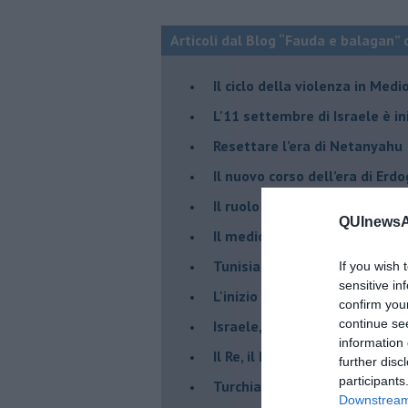
Articoli dal Blog “Fauda e balagan” 
Il ciclo della violenza in Medi
L'11 settembre di Israele è in
Resettare l’era di Netanyahu
​Il nuovo corso dell’era di Erd
Il ruolo delle diplomazie nei c
QUInewsAn
Il medioriente di Silvio
Tunisia rischiosa e strategica 
If you wish 
sensitive in
L'inizio del “secolo della Turc
confirm you
continue se
Israele, deciderà il borsone d
information 
Il Re, il Primo Ministro, il Sin
further disc
participants
Turchia al voto, Erdogan in bil
Downstream 