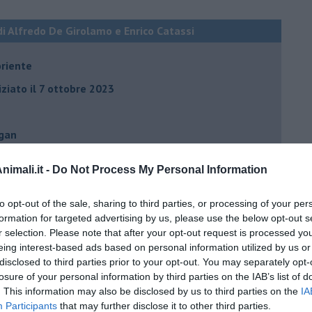
di Alfredo De Girolamo e Enrico Catassi
oriente
iziato il 7 ottobre 2023
ogan
onflitti
imali.it -
Do Not Process My Personal Information
per l'Italia
to opt-out of the sale, sharing to third parties, or processing of your per
formation for targeted advertising by us, please use the below opt-out s
hia”
r selection. Please note that after your opt-out request is processed y
eing interest-based ads based on personal information utilized by us or
ella spesa
disclosed to third parties prior to your opt-out. You may separately opt-
daco e la Brexit
losure of your personal information by third parties on the IAB’s list of
. This information may also be disclosed by us to third parties on the
IA
ico
Participants
that may further disclose it to other third parties.