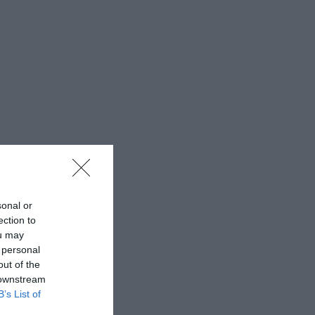
sonal or
ection to
ou may
 personal
out of the
 downstream
B’s List of