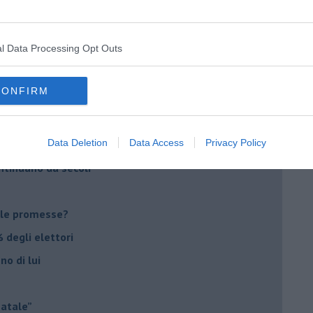
imenticare
il futuro di Erdoğan
l Data Processing Opt Outs
stra israeliana
le
CONFIRM
o complicato
Data Deletion
Data Access
Privacy Policy
suna emergenza
ontinuano da secoli
le promesse?
 degli elettori
no di lui
Natale”