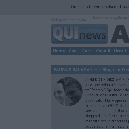
Questo sito contribuisce alla 
Percorso semplificat
QUI
quotidiano online.
Home
Cani
Gatti
Cavalli
Uccelli
FAUDA E BALAGAN — il Blog di Alfre
ALFREDO DE GIROLAMO - Dopo
passione politica è diventa
tra “Pantere”, Fgci, federazi
Pubblici Locali a livello re
pubblicato i libri Acqua in m
Giusti toscani (2014), Riusi:
servizio del bene (2016), S
viaggio di una famiglia eb
mancato, scrivo reportage p
cooperazione internazionale