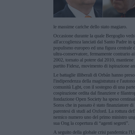
le massime cariche dello stato magiaro.
Occasione durante la quale Bergoglio ved
all'accoglienza lanciati dal Santo Padre in
populismo europeo ed una figura centrale del
ultra-conservatore, fermamente contrario ai 
2002, tornato al potere dal 2010, mantiene 
partito Fidesz, movimento di ispirazione a
Le battaglie illiberali di Orbán hanno pres
l'indipendenza della magistratura e l'autonom
comunità Lgbt, con il sostegno di una parte 
cospirazione ordita dal finanziere e filant
fondazione Open Society ha speso centinaia 
Soros che in passato è stato finanziatore d
parentesi di studi ad Oxford. La rottura defi
nemico numero uno del primo ministro unghe
sua Ong la copertura di “agenti segreti”.
A seguito della globale crisi pandemica l'Un