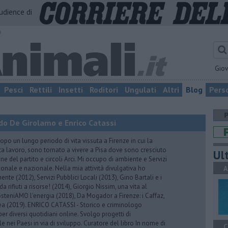
audience di
o
Gio
Pesci
Rettili
Insetti
Roditori
Ungulati
Altri
Blog
Pers
do De Girolamo e Enrico Catassi
 un lungo periodo di vita vissuta a Firenze in cui la
ta lavoro, sono tornato a vivere a Pisa dove sono cresciuto
Ult
one del partito e circoli Arci. Mi occupo di ambiente e Servizi
gionale e nazionale. Nella mia attività divulgativa ho
A
ente (2012), Servizi Pubblici Locali (2013), Gino Bartali e i
 da rifiuti a risorse! (2014), Giorgio Nissim, una vita al
osteniAMO l'energia (2018), Da Mogador a Firenze: i Caffaz,
rea (2019). ENRICO CATASSI - Storico e criminologo
er diversi quotidiani online. Svolgo progetti di
 nei Paesi in via di sviluppo. Curatore del libro In nome di
C