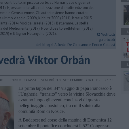
er contribuito, in piccola parte, ad Hamas pace o guerra?
1). E, ovviamente, alla realizzazione di molte edizioni del
emme e Gerusalemme. Gli autori insieme hanno curato i
 ultimo viaggio (2009), Kibbutz 3000 (2011), Israele 2013
Santa (2014). Voci da Israele (2015), Betlemme. La stella
ra del Medioriente (2017), How close to Bethlehem (2018),
A
2019) e Il Signor Netanyahu (2021).
Vedi tutti
gli articoli
del blog di Alfredo De Girolamo e Enrico Catassi
vedrà Viktor Orbán
A
MO E ENRICO CATASSI - VENERDÌ
10 SETTEMBRE 2021
ORE 23:36
La prima tappa del 34° viaggio di papa Francesco è
l'Ungheria, “transito” verso la vicina Slovacchia dove
avranno luogo gli eventi conclusivi di questo
pellegrinaggio apostolico, tra cui il saluto alla
comunità Rom di Kosice.
A Budapest nel corso della mattina di Domenica 12
settembre il pontefice concluderà il 52° Congresso