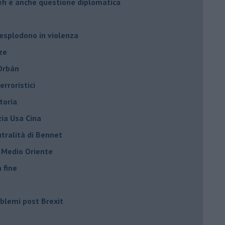
leh è anche questione diplomatica
 esplodono in violenza
ze
 Orbán
rroristici
toria
zia Usa Cina
tralità di Bennet
l Medio Oriente
a fine
roblemi post Brexit