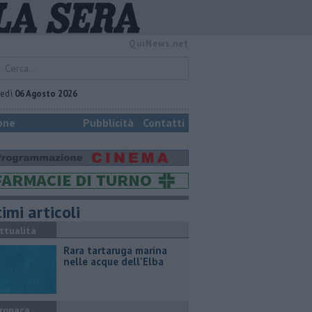
QuiNews.net
vedì
06 Agosto 2026
one
Pubblicità
Contatti
imi articoli
ttualità
Rara tartaruga marina
nelle acque dell'Elba
ronaca