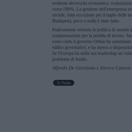
evidente decrescita economica: svalutazione
verso l'80%. La gestione dell'emergenza non
sociale, fatta eccezione per il taglio delle t
Budapest), poco o nulla è stato fatto.
Praticamente irrisoria la politica di sussid
compensazione per la perdita di lavoro. Stan
roseo cielo il governo Orbán ha aumentato la
edifici governativi, e ha messo a disposizio
Se l'Europa ha nella sua leadership un vuln
problema di fondo.
Alfredo De Girolamo e Enrico Catassi