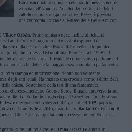
Eucaristico internazionale, celebrando messa solenne
e recita dell'Angelus. Ad attenderlo oltre ai fedeli, i
cattolici sono la maggioranza nel Paese, è prevista
una cerimonia ufficiale al Museo delle Belle Arti con
rà
Viktor Orbán
. Primo ministro poco incline ai richiami
 questi anni. Orbán è oggi uno dei massimi esponenti del
la rete della destra nazionalista anti-Bruxelles. Un politico
migranti, che professa l'islamofobia. Premier tra il 1998 e il
ininterrottamente la carica. Presidente ed indiscusso padrone del
nti-comunista che detiene la maggioranza assoluta in parlamento.
o di mira stampa ed informazione, ridotto notevolmente
ia degli enti locali. Ha iniziato una crociata contro i diritti della
della chiesa. Sostenitore della tesi di una fantomatica
ropo ungherese-americano George Soros. Il quale attraverso la sua
di milioni di dollari in Ungheria per l'istruzione. Quello stesso
i Fidesz e mecenate dello stesso Orbán, a cui nel 1989 pagò la
nitiva tra i due risale al 2015, quando il miliardario è diventato il
rese. Che lo accusa apertamente di essere un burattinaio e la
gheria (oltre 800 mila casi e 30 mila decessi) è entrata in