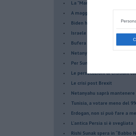
La "Marcia dei vivi" per non d
A maggio le urne decideranno 
Persona
Biden ha fatto infuriare la de
Israele rischia una guerra civi
Bufera sull'immigrazione
Netanyahu a Roma, un viaggi
Per Sunak niente crisi e nes
Le persecuzioni ai cristiani c
Le crisi post Brexit
Netanyahu saprà mantenere 
Tunisia, a votare meno del 9%
Erdogan, non si può fare a me
L'antica Persia si è svegliata
Rishi Sunak spera in “Babbo 