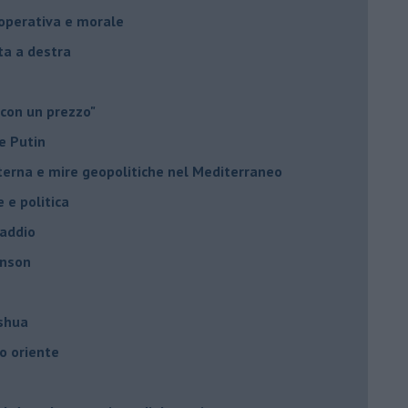
à operativa e morale
sta a destra
 con un prezzo"
e Putin
nterna e mire geopolitiche nel Mediterraneo
e e politica
 addio
hnson
oshua
o oriente