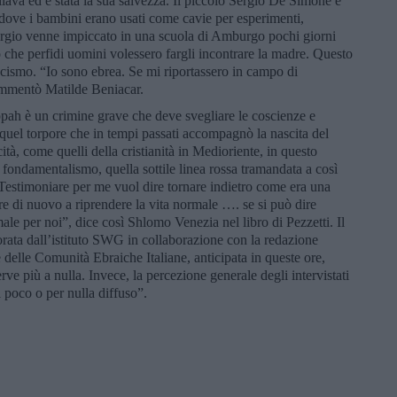
lava ed è stata la sua salvezza. Il piccolo Sergio De Simone è
ve i bambini erano usati come cavie per esperimenti,
. Sergio venne impiccato in una scuola di Amburgo pochi giorni
o che perfidi uomini volessero fargli incontrare la madre. Questo
ascismo. “Io sono ebrea. Se mi riportassero in campo di
ommentò Matilde Beniacar.
ppah è un crimine grave che deve svegliare le coscienze e
 quel torpore che in tempi passati accompagnò la nascita del
ità, come quelli della cristianità in Medioriente, in questo
fondamentalismo, quella sottile linea rossa tramandata a così
 “Testimoniare per me vuol dire tornare indietro come era una
ire di nuovo a riprendere la vita normale …. se si può dire
ale per noi”, dice così Shlomo Venezia nel libro di Pezzetti. Il
borata dall’istituto SWG in collaborazione con la redazione
 delle Comunità Ebraiche Italiane, anticipata in queste ore,
ve più a nulla. Invece, la percezione generale degli intervistati
ti poco o per nulla diffuso”.