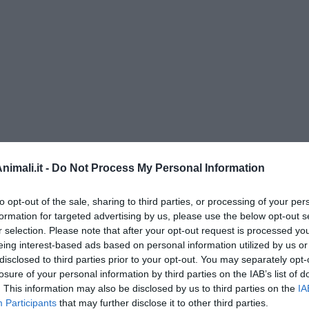
di Alfredo De Girolamo e Enrico Catassi
imali.it -
Do Not Process My Personal Information
oriente
to opt-out of the sale, sharing to third parties, or processing of your per
formation for targeted advertising by us, please use the below opt-out s
iziato il 7 ottobre 2023
r selection. Please note that after your opt-out request is processed y
eing interest-based ads based on personal information utilized by us or
disclosed to third parties prior to your opt-out. You may separately opt-
ogan
losure of your personal information by third parties on the IAB’s list of
onflitti
. This information may also be disclosed by us to third parties on the
IA
Participants
that may further disclose it to other third parties.