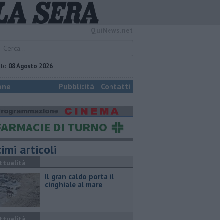
QuiNews.net
ato
08 Agosto 2026
one
Pubblicità
Contatti
imi articoli
ttualità
Il gran caldo porta il
cinghiale al mare
ttualità