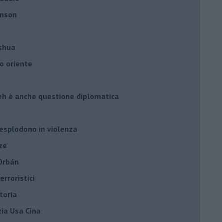
hnson
oshua
o oriente
leh è anche questione diplomatica
 esplodono in violenza
ze
 Orbán
rroristici
toria
zia Usa Cina