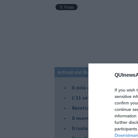
Articoli dal Blog “Fauda e balagan” 
QUInewsAn
Il ciclo della violenza in Medi
If you wish 
sensitive in
L'11 settembre di Israele è in
confirm you
Resettare l’era di Netanyahu
continue se
information 
​Il nuovo corso dell’era di Erd
further disc
Il ruolo delle diplomazie nei c
participants
Downstream 