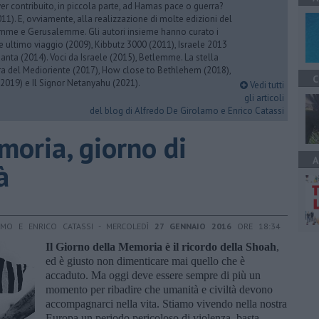
er contribuito, in piccola parte, ad Hamas pace o guerra?
1). E, ovviamente, alla realizzazione di molte edizioni del
emme e Gerusalemme. Gli autori insieme hanno curato i
 ultimo viaggio (2009), Kibbutz 3000 (2011), Israele 2013
Santa (2014). Voci da Israele (2015), Betlemme. La stella
ra del Medioriente (2017), How close to Bethlehem (2018),
C
2019) e Il Signor Netanyahu (2021).
Vedi tutti
gli articoli
del blog di Alfredo De Girolamo e Enrico Catassi
moria, giorno di
A
à
AMO E ENRICO CATASSI - MERCOLEDÌ
27 GENNAIO 2016
ORE 18:34
Il Giorno della Memoria è il ricordo della Shoah
,
ed è giusto non dimenticare mai quello che è
accaduto. Ma oggi deve essere sempre di più un
momento per ribadire che umanità e civiltà devono
accompagnarci nella vita. Stiamo vivendo nella nostra
Europa un periodo pericoloso di violenza, basta