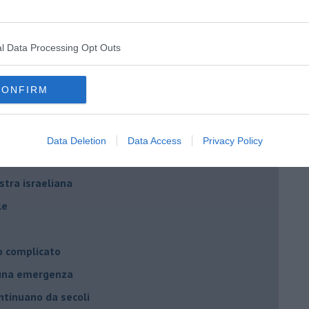
per l'Italia
hia”
l Data Processing Opt Outs
ella spesa
CONFIRM
daco e la Brexit
ico
imenticare
Data Deletion
Data Access
Privacy Policy
il futuro di Erdoğan
stra israeliana
le
o complicato
suna emergenza
ontinuano da secoli