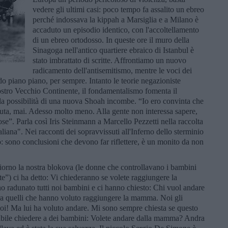
vedere gli ultimi casi: poco tempo fa assalito un ebreo
perché indossava la kippah a Marsiglia e a Milano è
accaduto un episodio identico, con l'accoltellamento
di un ebreo ortodosso. In queste ore il muro della
Sinagoga nell'antico quartiere ebraico di Istanbul è
stato imbrattato di scritte. Affrontiamo un nuovo
radicamento dell'antisemitismo, mentre le voci dei
o piano piano, per sempre. Intanto le teorie negazioniste
nostro Vecchio Continente, il fondamentalismo fomenta il
E la possibilità di una nuova Shoah incombe. “Io ero convinta che
tuta, mai. Adesso molto meno. Alla gente non interessa sapere,
ose”. Parla così Iris Steinmann a Marcello Pezzetti nella raccolta
taliana". Nei racconti dei sopravvissuti all'Inferno dello sterminio
o: sono conclusioni che devono far riflettere, è un monito da non
iorno la nostra blokova (le donne che controllavano i bambini
te”) ci ha detto: Vi chiederanno se volete raggiungere la
 radunato tutti noi bambini e ci hanno chiesto: Chi vuol andare
a quelli che hanno voluto raggiungere la mamma. Noi gli
oi! Ma lui ha voluto andare. Mi sono sempre chiesta se questo
sibile chiedere a dei bambini: Volete andare dalla mamma? Andra