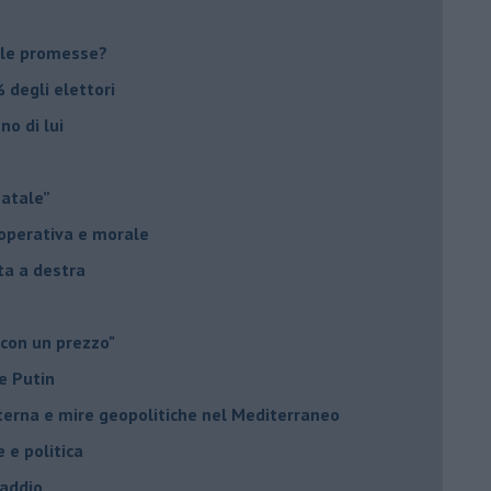
le promesse?
 degli elettori
no di lui
Natale”
à operativa e morale
sta a destra
 con un prezzo"
e Putin
nterna e mire geopolitiche nel Mediterraneo
e e politica
 addio