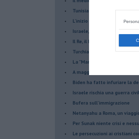
Il medioriente di Silvio
Tunisia rischiosa e strategica 
L'inizio del “secolo della Turc
Persona
Israele, deciderà il borsone d
Il Re, il Primo Ministro, il Sin
Turchia al voto, Erdogan in bil
La "Marcia dei vivi" per non d
A maggio le urne decideranno 
Biden ha fatto infuriare la de
Israele rischia una guerra civi
Bufera sull'immigrazione
Netanyahu a Roma, un viaggi
Per Sunak niente crisi e nes
Le persecuzioni ai cristiani c