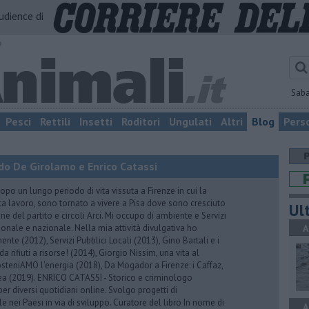
audience di
o
Sab
Pesci
Rettili
Insetti
Roditori
Ungulati
Altri
Blog
Pers
do De Girolamo e Enrico Catassi
 un lungo periodo di vita vissuta a Firenze in cui la
ta lavoro, sono tornato a vivere a Pisa dove sono cresciuto
Ult
one del partito e circoli Arci. Mi occupo di ambiente e Servizi
gionale e nazionale. Nella mia attività divulgativa ho
A
ente (2012), Servizi Pubblici Locali (2013), Gino Bartali e i
 da rifiuti a risorse! (2014), Giorgio Nissim, una vita al
osteniAMO l'energia (2018), Da Mogador a Firenze: i Caffaz,
rea (2019). ENRICO CATASSI - Storico e criminologo
er diversi quotidiani online. Svolgo progetti di
 nei Paesi in via di sviluppo. Curatore del libro In nome di
A