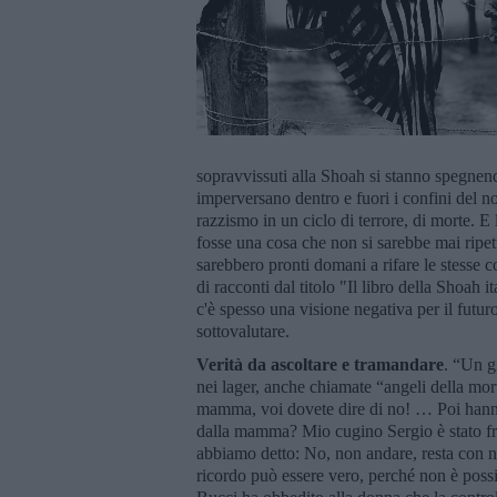
sopravvissuti alla Shoah si stanno spegnend
imperversano dentro e fuori i confini del 
razzismo in un ciclo di terrore, di morte. 
fosse una cosa che non si sarebbe mai ripe
sarebbero pronti domani a rifare le stesse c
di racconti dal titolo "Il libro della Shoah i
c'è spesso una visione negativa per il futur
sottovalutare.
Verità da ascoltare e tramandare
. “Un g
nei lager, anche chiamate “angeli della mor
mamma, voi dovete dire di no! … Poi hanno
dalla mamma? Mio cugino Sergio è stato fr
abbiamo detto: No, non andare, resta con n
ricordo può essere vero, perché non è pos