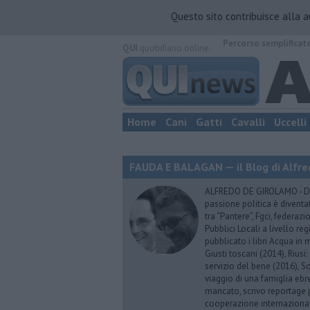
Questo sito contribuisce alla 
Percorso semplificat
QUI
quotidiano online.
Home
Cani
Gatti
Cavalli
Uccelli
FAUDA E BALAGAN — il Blog di Alfre
ALFREDO DE GIROLAMO - Dopo
passione politica è diventa
tra “Pantere”, Fgci, federazi
Pubblici Locali a livello re
pubblicato i libri Acqua in m
Giusti toscani (2014), Riusi:
servizio del bene (2016), S
viaggio di una famiglia eb
mancato, scrivo reportage p
cooperazione internazionale