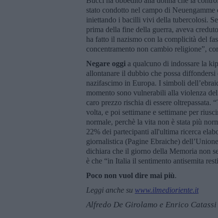
Bucci ha obbedito alla donna che la control
stato condotto nel campo di Neuengamme do
iniettando i bacilli vivi della tubercolosi
prima della fine della guerra, aveva credut
ha fatto il nazismo con la complicità del f
concentramento non cambio religione”, c
Negare oggi
a qualcuno di indossare la ki
allontanare il dubbio che possa diffondersi
nazifascimo in Europa. I simboli dell’ebraic
momento sono vulnerabili alla violenza del 
caro prezzo rischia di essere oltrepassata.
volta, e poi settimane e settimane per riusc
normale, perchè la vita non è stata più norm
22% dei partecipanti all'ultima ricerca ela
giornalistica (Pagine Ebraiche) dell’Unione
dichiara che il giorno della Memoria non ser
è che “in Italia il sentimento antisemita res
Poco non vuol dire mai più
.
Leggi anche su
www.ilmedioriente.it
Alfredo De Girolamo e Enrico Catassi