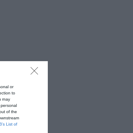
sonal or
ection to
ou may
 personal
out of the
 downstream
B’s List of