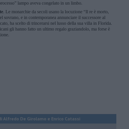
processo” lampo aveva congelato in un limbo.
te
. Le monarchie da secoli usano la locuzione “Il re è morto,
del sovrano, e in contemporanea annunciare il successore al
to, ha scelto di trincerarsi nel lusso della sua villa in Florida.
licani gli hanno fatto un ultimo regalo graziandolo, ma forse è
zione.
di Alfredo De Girolamo e Enrico Catassi