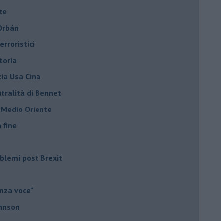
ze
 Orbán
rroristici
toria
zia Usa Cina
tralità di Bennet
l Medio Oriente
a fine
roblemi post Brexit
nza voce"
ohnson