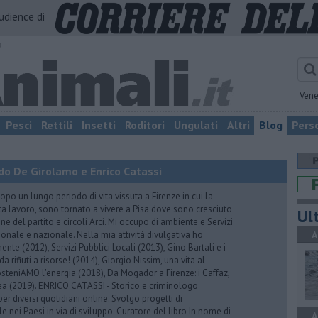
audience di
o
Vene
Pesci
Rettili
Insetti
Roditori
Ungulati
Altri
Blog
Pers
do De Girolamo e Enrico Catassi
 un lungo periodo di vita vissuta a Firenze in cui la
ta lavoro, sono tornato a vivere a Pisa dove sono cresciuto
Ult
one del partito e circoli Arci. Mi occupo di ambiente e Servizi
gionale e nazionale. Nella mia attività divulgativa ho
A
ente (2012), Servizi Pubblici Locali (2013), Gino Bartali e i
 da rifiuti a risorse! (2014), Giorgio Nissim, una vita al
osteniAMO l'energia (2018), Da Mogador a Firenze: i Caffaz,
rea (2019). ENRICO CATASSI - Storico e criminologo
er diversi quotidiani online. Svolgo progetti di
 nei Paesi in via di sviluppo. Curatore del libro In nome di
A