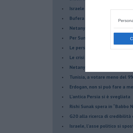
Israele rischia una guerra civi
Bufera sull'immigrazione
Persona
Netanyahu a Roma, un viaggi
Per Sunak niente crisi e nes
Le persecuzioni ai cristiani c
Le crisi post Brexit
Netanyahu saprà mantenere 
Tunisia, a votare meno del 9%
Erdogan, non si può fare a me
L'antica Persia si è svegliata
Rishi Sunak spera in “Babbo 
G20 alla ricerca di credibilit
Israele, l'asse politico si spo