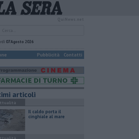
QuiNews.net
rdì
07 Agosto 2026
one
Pubblicità
Contatti
imi articoli
ttualità
Il caldo porta il
cinghiale al mare
ttualità