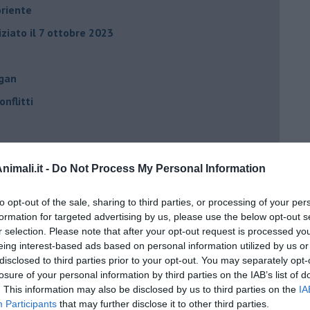
oriente
iziato il 7 ottobre 2023
ogan
onflitti
per l'Italia
hia”
imali.it -
Do Not Process My Personal Information
ella spesa
to opt-out of the sale, sharing to third parties, or processing of your per
daco e la Brexit
formation for targeted advertising by us, please use the below opt-out s
r selection. Please note that after your opt-out request is processed y
ico
eing interest-based ads based on personal information utilized by us or
imenticare
disclosed to third parties prior to your opt-out. You may separately opt-
losure of your personal information by third parties on the IAB’s list of
il futuro di Erdoğan
. This information may also be disclosed by us to third parties on the
IA
Participants
that may further disclose it to other third parties.
stra israeliana