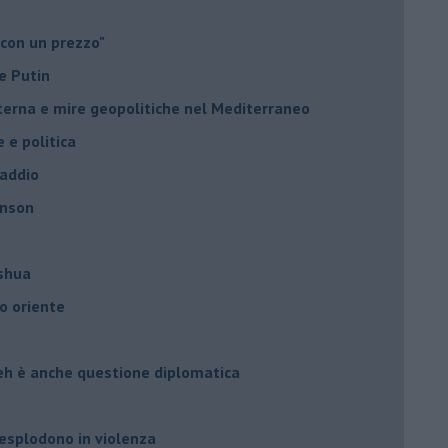
 con un prezzo"
e Putin
nterna e mire geopolitiche nel Mediterraneo
e e politica
 addio
hnson
oshua
o oriente
leh è anche questione diplomatica
 esplodono in violenza