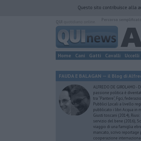
Questo sito contribuisce alla 
Percorso semplificat
QUI
quotidiano online.
Home
Cani
Gatti
Cavalli
Uccelli
FAUDA E BALAGAN — il Blog di Alfre
ALFREDO DE GIROLAMO - Dopo
passione politica è diventa
tra “Pantere”, Fgci, federazi
Pubblici Locali a livello re
pubblicato i libri Acqua in m
Giusti toscani (2014), Riusi:
servizio del bene (2016), S
viaggio di una famiglia eb
mancato, scrivo reportage p
cooperazione internazionale