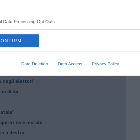
le
l Data Processing Opt Outs
o complicato
suna emergenza
CONFIRM
ontinuano da secoli
Data Deletion
Data Access
Privacy Policy
le promesse?
 degli elettori
no di lui
Natale”
à operativa e morale
sta a destra