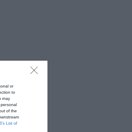
sonal or
ection to
ou may
 personal
out of the
 downstream
B’s List of