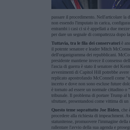
passare il procedimento. Nell'articolare la d
non essendo l'imputato in carica, configuran
entrambi i casi ci si è appellati a due mezze v
per dare un segnale di compattezza dopo la 
Tuttavia, tra le fila dei conservatori
è and
il potente senatore e leader Mitch McConnell
dell'organigramma dei repubblicani. McConne
presidente mantiene invece il consenso della b
l'ascia di guerra è stato il senatore del K
avvenimenti di Capitol Hill potrebbe avere
replicato apostrofando McConnell come “un di
incerto e dove non sono escluse future dolo
è tornato ad essere un normale cittadino o “
tribunale. Il problema di portare Trump al 
sfruttare, presentandosi come vittima di u
Questo teme soprattutto Joe Biden
, che 
procedere alla richiesta di impeachment. A
statunitense, promuovere l'immagine della r
rallentare l'avvio della sua agenda e prose