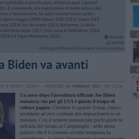
er contribuito, in piccola parte, ad Hamas pace o guerra?
1). E, ovviamente, alla realizzazione di molte edizioni del
emme e Gerusalemme. Gli autori insieme hanno curato i
 ultimo viaggio (2009), Kibbutz 3000 (2011), Israele 2013
Santa (2014). Voci da Israele (2015), Betlemme. La stella
ra del Medioriente (2017), How close to Bethlehem (2018),
C
2019) e Il Signor Netanyahu (2021).
Vedi tutti
gli articoli
del blog di Alfredo De Girolamo e Enrico Catassi
a Biden va avanti
A
MO E ENRICO CATASSI - MERCOLEDÌ
24 FEBBRAIO 2021
ORE 10:06
Un mese dopo l'investitura ufficiale Joe Biden
annuncia che per gli USA è giunto il tempo di
voltare pagina
. Chiudere il capitolo Trump, l'unico
presidente ad aver cestinato due impeachment in un
mandato. Con il verdetto pronunciato pochi giorni fa
nell'aula del Senato al Campidoglio - nello stesso
palazzo che il 6 Gennaio un'orda trumpiana ha
vandalizzato - è caduta l'imputazione di messa in stato