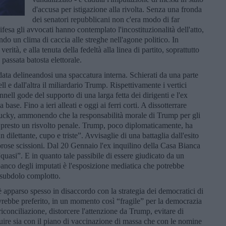
d'accusa per istigazione alla rivolta. Senza una fronda
dei senatori repubblicani non c'era modo di far
ifesa gli avvocati hanno contemplato l'incostituzionalità dell'atto,
do un clima di caccia alle streghe nell'agone politico. In
erità, e alla tenuta della fedeltà alla linea di partito, soprattutto
passata batosta elettorale.
ata delineandosi una spaccatura interna. Schierati da una parte
 e dall'altra il miliardario Trump. Rispettivamente i vertici
ll gode del supporto di una larga fetta dei dirigenti e l'ex
ase. Fino a ieri alleati e oggi ai ferri corti. A dissotterrare
entucky, ammonendo che la responsabilità morale di Trump per gli
 presto un risvolto penale. Trump, poco diplomaticamente, ha
lettante, cupo e triste”. Avvisaglie di una battaglia dall'esito
rose scissioni. Dal 20 Gennaio l'ex inquilino della Casa Bianca
quasi”. E in quanto tale passibile di essere giudicato da un
banco degli imputati è l'esposizione mediatica che potrebbe
n subdolo complotto.
è apparso spesso in disaccordo con la strategia dei democratici di
vrebbe preferito, in un momento così “fragile” per la democrazia
iconciliazione, distorcere l'attenzione da Trump, evitare di
guire sia con il piano di vaccinazione di massa che con le nomine