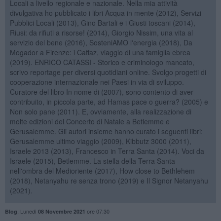
Locali a livello regionale e nazionale. Nella mia attività
divulgativa ho pubblicato i libri Acqua in mente (2012), Servizi
Pubblici Locali (2013), Gino Bartali e i Giusti toscani (2014),
Riusi: da rifiuti a risorse! (2014), Giorgio Nissim, una vita al
servizio del bene (2016), SosteniAMO l'energia (2018), Da
Mogador a Firenze: i Caffaz, viaggio di una famiglia ebrea
(2019). ENRICO CATASSI - Storico e criminologo mancato,
scrivo reportage per diversi quotidiani online. Svolgo progetti di
cooperazione internazionale nei Paesi in via di sviluppo.
Curatore del libro In nome di (2007), sono contento di aver
contribuito, in piccola parte, ad Hamas pace o guerra? (2005) e
Non solo pane (2011). E, ovviamente, alla realizzazione di
molte edizioni del Concerto di Natale a Betlemme e
Gerusalemme. Gli autori insieme hanno curato i seguenti libri:
Gerusalemme ultimo viaggio (2009), Kibbutz 3000 (2011),
Israele 2013 (2013), Francesco in Terra Santa (2014). Voci da
Israele (2015), Betlemme. La stella della Terra Santa
nell'ombra del Medioriente (2017), How close to Bethlehem
(2018), Netanyahu re senza trono (2019) e Il Signor Netanyahu
(2021).
,
Lunedì
ore 07:30
Blog
08 Novembre 2021