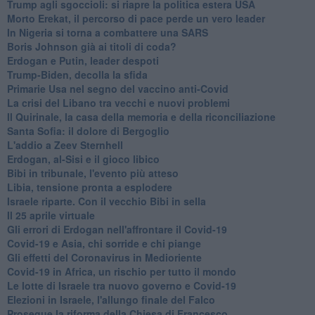
Trump agli sgoccioli: si riapre la politica estera USA
Morto Erekat, il percorso di pace perde un vero leader
In Nigeria si torna a combattere una SARS
Boris Johnson già ai titoli di coda?
Erdogan e Putin, leader despoti
Trump-Biden, decolla la sfida
Primarie Usa nel segno del vaccino anti-Covid
La crisi del Libano tra vecchi e nuovi problemi
Il Quirinale, la casa della memoria e della riconciliazione
Santa Sofia: il dolore di Bergoglio
L'addio a ​Zeev Sternhell
Erdogan, al-Sisi e il gioco libico
Bibi in tribunale, l'evento più atteso
Libia, tensione pronta a esplodere
Israele riparte. Con il vecchio Bibi in sella
Il 25 aprile virtuale
Gli errori di Erdogan nell'affrontare il Covid-19
Covid-19 e Asia, chi sorride e chi piange
Gli effetti del Coronavirus in Medioriente
Covid-19 in Africa, un rischio per tutto il mondo
Le lotte di Israele tra nuovo governo e Covid-19
Elezioni in Israele, l'allungo finale del Falco
Prosegue la riforma della Chiesa di Francesco