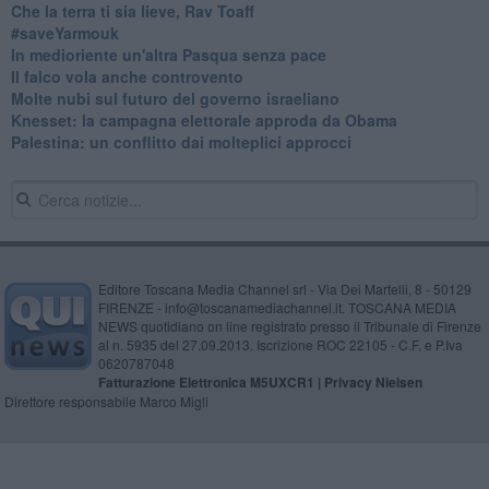
Che la terra ti sia lieve, Rav Toaff
​#saveYarmouk
​In medioriente un'altra Pasqua senza pace
​Il falco vola anche controvento
Molte nubi sul futuro del governo israeliano
Knesset: la campagna elettorale approda da Obama
Palestina: un conflitto dai molteplici approcci
Editore Toscana Media Channel srl - Via Dei Martelli, 8 - 50129
FIRENZE - info@toscanamediachannel.it. TOSCANA MEDIA
NEWS quotidiano on line registrato presso il Tribunale di Firenze
al n. 5935 del 27.09.2013. Iscrizione ROC 22105 - C.F. e P.Iva
0620787048
Fatturazione Elettronica M5UXCR1 |
Privacy Nielsen
Direttore responsabile Marco Migli
Powered by
Aperion.it