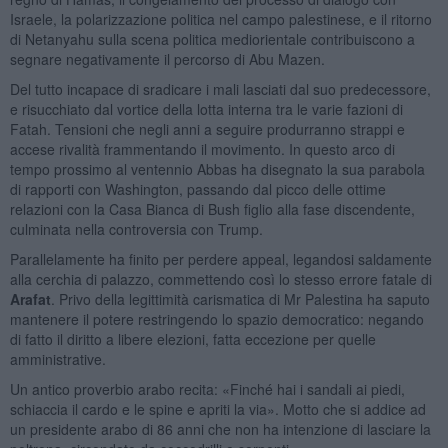
Israele, la polarizzazione politica nel campo palestinese, e il ritorno
di Netanyahu sulla scena politica mediorientale contribuiscono a
segnare negativamente il percorso di Abu Mazen.
Del tutto incapace di sradicare i mali lasciati dal suo predecessore,
e risucchiato dal vortice della lotta interna tra le varie fazioni di
Fatah. Tensioni che negli anni a seguire produrranno strappi e
accese rivalità frammentando il movimento. In questo arco di
tempo prossimo al ventennio Abbas ha disegnato la sua parabola
di rapporti con Washington, passando dal picco delle ottime
relazioni con la Casa Bianca di Bush figlio alla fase discendente,
culminata nella controversia con Trump.
Parallelamente ha finito per perdere appeal, legandosi saldamente
alla cerchia di palazzo, commettendo così lo stesso errore fatale di
Arafat
. Privo della legittimità carismatica di Mr Palestina ha saputo
mantenere il potere restringendo lo spazio democratico: negando
di fatto il diritto a libere elezioni, fatta eccezione per quelle
amministrative.
Un antico proverbio arabo recita: «Finché hai i sandali ai piedi,
schiaccia il cardo e le spine e apriti la via». Motto che si addice ad
un presidente arabo di 86 anni che non ha intenzione di lasciare la