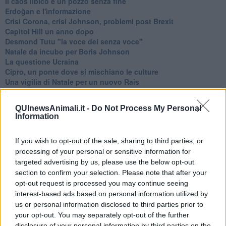
​Il caos libico è un pozzo senza fine
Erdoğan e l'informazione
Crisi Corona, crisi Johnson, problemi post Brexit
Capitol Hill un anno dopo
Desmond Tutu "la voce dei senza voce"
Natale da incubo per Boris Johnson
La questione Ucraina
Cipro, un ponte dove si mischiano le culture
Una vigilia di Natale per un nuovo Rais
La questione israelo-palestinese ignorata dal G20
Erdogan continua a sfidare l'Occidente
QUInewsAnimali.it -
Do Not Process My Personal
Libano, collasso economico e guerra civile
Information
Johnson, da Trump a Biden alla Brexit
L'AUKUS e il Quad
If you wish to opt-out of the sale, sharing to third parties, or
Biden, primo presidente USA non in guerra
processing of your personal or sensitive information for
Papa Bergoglio vedrà Viktor Orbán
Bennet, un giorno in attesa di Biden
targeted advertising by us, please use the below opt-out
Il ritorno dei talebani
section to confirm your selection. Please note that after your
​La lenta agonia del Libano
opt-out request is processed you may continue seeing
Sudafrica, è allarme alimentare
interest-based ads based on personal information utilized by
Usa di nuovo al centro della geopolitica internazionale
us or personal information disclosed to third parties prior to
L’appuntamento di Israele con il cambiamento
your opt-out. You may separately opt-out of the further
La farsa delle elezioni in Siria
disclosure of your personal information by third parties on the