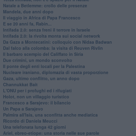
Natale a Betlemme: crollo delle presenze
Mandela, due anni dopo
Il viaggio in Africa di Papa Francesco
E se 20 anni fa, Rabin...
Intifada 2.0: senza freni il terrore in Israele
Intifada 2.0: la rivolta monta sui social network
Da Gaza a Montecatini: colloquio con Nidaa Badwan
Dal falco alla colomba: la visita di Reuven Rivlin
Il barbaro scempio del Califfato in Siria
Due crimini, un mondo sconvolto
Il ponte degli enti locali per la Palestina
Nucleare iraniano, diplomazia di vasta proporzione
Gaza, ultimo conflitto, un anno dopo
Channukkat Bait
L'ONU per i profughi ed i rifugiati
Holot, non un villaggio turistico
Francesco a Sarajevo: il bilancio
Un Papa a Sarajevo
Palmira all'Isis, una sconfitta anche mediatica
Ricordo di Daniela Meucci
​Una telefonata lunga 42 giorni
​Ariel, ebreo-etiope: una storia nelle sue parole