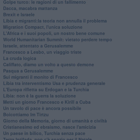
Golpe turco: le ragioni di un fallimento
Dacca, macabra mattanza
Brexit e Israele
Libia e migranti:la teoria non annulla il problema
Migration Compact, l'unica soluzione
L'Africa e i suoi popoli, un nostro bene comune
World Humanitarian Summit: vietato perdere tempo
Israele, attentato a Gerusalemme
Francesco a Lesbo, un viaggio triste
La cruda logica
Califfato, diamo un volto a questo demone
Pasqua a Gerusalemme
Sui migranti il monito di Francesco
Libia tra interventismo Usa e prudenza generale
L'Europa rifletta su Erdogan e la Turchia
Libia: non è la guerra la soluzione
Metti un giorno Francesco e Kirill a Cuba
Un tavolo di pace è ancora possibile
Boicottiamo Im Tirtzu
Giorno della Memoria, giorno di umanità e civiltà
Cristianesimo ed ebraismo, nasce l'amicizia
Un paese in bilico, Turchia senza pace
Terza Intifada, non c'è spazio per il Natale