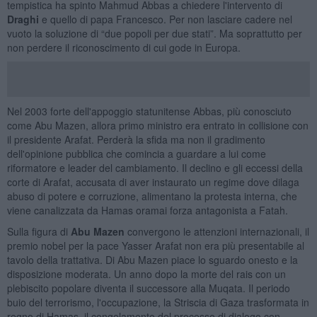
tempistica ha spinto Mahmud Abbas a chiedere l'intervento di
Draghi
e quello di papa Francesco. Per non lasciare cadere nel
vuoto la soluzione di “due popoli per due stati”. Ma soprattutto per
non perdere il riconoscimento di cui gode in Europa.
Nel 2003 forte dell'appoggio statunitense Abbas, più conosciuto
come Abu Mazen, allora primo ministro era entrato in collisione con
il presidente Arafat. Perderà la sfida ma non il gradimento
dell'opinione pubblica che comincia a guardare a lui come
riformatore e leader del cambiamento. Il declino e gli eccessi della
corte di Arafat, accusata di aver instaurato un regime dove dilaga
abuso di potere e corruzione, alimentano la protesta interna, che
viene canalizzata da Hamas oramai forza antagonista a Fatah.
Sulla figura di
Abu Mazen
convergono le attenzioni internazionali, il
premio nobel per la pace Yasser Arafat non era più presentabile al
tavolo della trattativa. Di Abu Mazen piace lo sguardo onesto e la
disposizione moderata. Un anno dopo la morte del rais con un
plebiscito popolare diventa il successore alla Muqata. Il periodo
buio del terrorismo, l'occupazione, la Striscia di Gaza trasformata in
regno di Hamas, il congelamento del processo di dialogo con