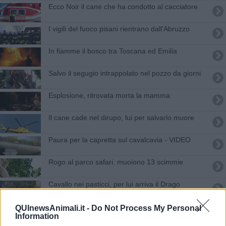
Ecco Noir il cane che ha condotto al cacciatore
I vigili del fuoco pisani rientrano dall'Abruzzo
In fiamme il bosco tra Toscana ed Emilia
Salvo il segugio intrappolato nel pozzo da giorni
Esplosione, ritrovata morta la mamma
Il cane cade nel dirupo, lui per salvarlo muore
Paura per la capretta sul cavalcavia - VIDEO
Rogo al parco safari, muoiono 13 scimmie
Cavallo nei pasticci, per lui arriva il Drago
Lo springer Pepe precipita nella scarpata - VIDEO
QUInewsAnimali.it -
Do Not Process My Personal
Information