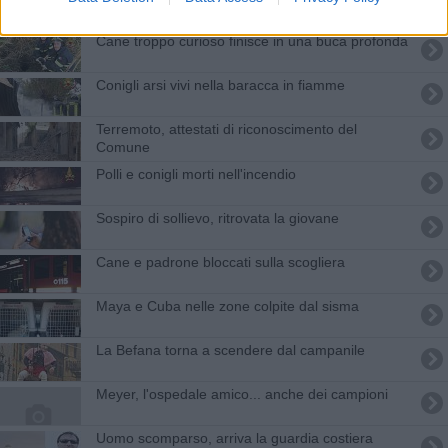
Cane troppo curioso finisce in una buca profonda
Conigli arsi vivi nella baracca in fiamme
Terremoto, attestati di riconoscimento del
Comune
Polli e conigli morti nell'incendio
Sospiro di sollievo, ritrovata la giovane
Cane e padrone bloccati sulla scogliera
Maya e Cuba nelle zone colpite dal sisma
La Befana torna a scendere dal campanile
Meyer, l'ospedale amico... anche dei campioni
Uomo scomparso, arriva la guardia costiera