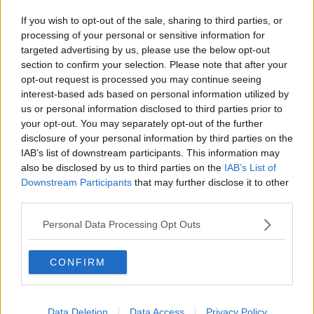
Il pastore tedesco scivola nel fiume Dese
If you wish to opt-out of the sale, sharing to third parties, or
Il cane Abu si perde e la Rete si mobilita
processing of your personal or sensitive information for
targeted advertising by us, please use the below opt-out
section to confirm your selection. Please note that after your
Una statua per Camilla, cane eroe del sisma
opt-out request is processed you may continue seeing
interest-based ads based on personal information utilized by
Cane curioso si incastra nella tana dei conigli
us or personal information disclosed to third parties prior to
your opt-out. You may separately opt-out of the further
Mucca fugge dal terremoto e si mette nei guai
disclosure of your personal information by third parties on the
IAB’s list of downstream participants. This information may
Ferito dall'orso mentre è a spasso nel bosco
also be disclosed by us to third parties on the
IAB’s List of
Downstream Participants
that may further disclose it to other
La carcassa del cane è impossibile da recuperare
third parties.
800 bambini al Palacongressi
Personal Data Processing Opt Outs
Tre cani finiti nell'Arno
CONFIRM
Gatta nel motore soccorsa dai vigili
Data Deletion
Data Access
Privacy Policy
Cade da cavallo, portata via con l'elicottero