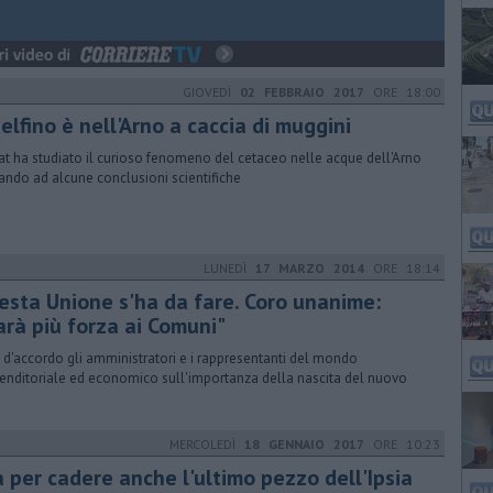
GIOVEDÌ
02 FEBBRAIO 2017
ORE 18:00
delfino è nell'Arno a caccia di muggini
pat ha studiato il curioso fenomeno del cetaceo nelle acque dell'Arno
vando ad alcune conclusioni scientifiche
LUNEDÌ
17 MARZO 2014
ORE 18:14
esta Unione s'ha da fare. Coro unanime:
arà più forza ai Comuni"
i d'accordo gli amministratori e i rappresentanti del mondo
enditoriale ed economico sull'importanza della nascita del nuovo
MERCOLEDÌ
18 GENNAIO 2017
ORE 10:23
a per cadere anche l'ultimo pezzo dell'Ipsia