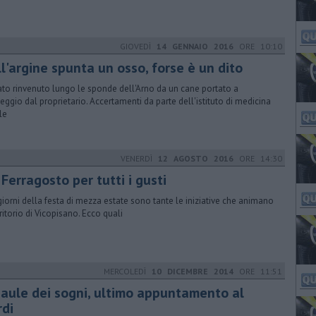
GIOVEDÌ
14 GENNAIO 2016
ORE 10:10
l'argine spunta un osso, forse è un dito
tato rinvenuto lungo le sponde dell'Arno da un cane portato a
eggio dal proprietario. Accertamenti da parte dell'istituto di medicina
le
VENERDÌ
12 AGOSTO 2016
ORE 14:30
Ferragosto per tutti i gusti
giorni della festa di mezza estate sono tante le iniziative che animano
rritorio di Vicopisano. Ecco quali
MERCOLEDÌ
10 DICEMBRE 2014
ORE 11:51
 baule dei sogni, ultimo appuntamento al
rdi