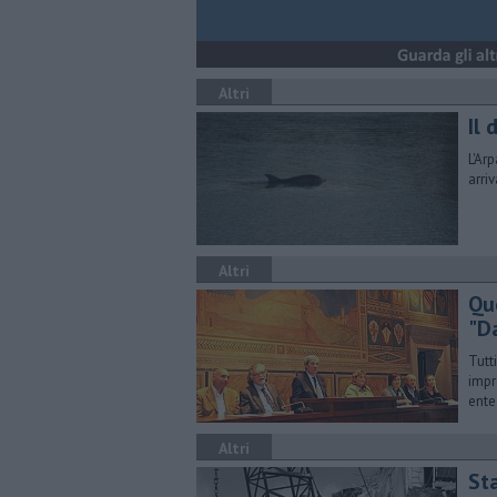
Altri
Il 
L'Ar
arri
Altri
Qu
"D
Tutt
impr
ente
Altri
St