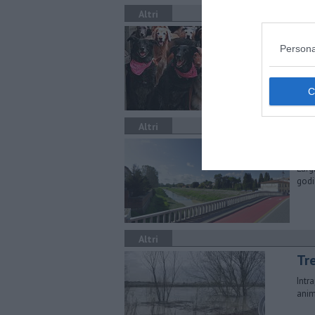
Altri
Ri
Persona
Saba
quat
Altri
La
L'ar
godi
Altri
Tre
Intr
anim