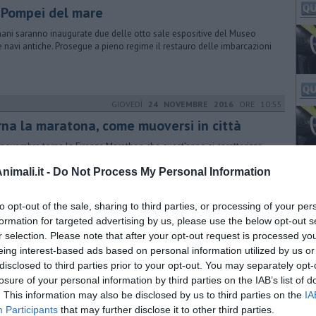
 Pompei del mare
ni saranno inaugurate due delle otto sale espositive del Museo
e navi antiche. Prosegue a pieno regime il restauro delle imbarcazioni
GIOVEDÌ
24 NOVEMBRE 2016
ORE 10:55
rna la maratona, come muoversi in città
7 novembre torna la Firenze Marathon che quest’anno si caratterizza
la nuova partenza in piazza Duomo e per un percorso in parte
imali.it -
ovato
Do Not Process My Personal Information
to opt-out of the sale, sharing to third parties, or processing of your per
DOMENICA
26 GIUGNO 2016
ORE 00:15
formation for targeted advertising by us, please use the below opt-out s
ida all'ultima spinta, vince Mezzogiorno
r selection. Please note that after your opt-out request is processed y
eing interest-based ads based on personal information utilized by us or
e quest'anno il Gioco del ponte é stato gara aperta fino all'ultimo.
disclosed to third parties prior to your opt-out. You may separately opt-
 tre vittorie a testa si arriva alla Nazionale
losure of your personal information by third parties on the IAB’s list of
. This information may also be disclosed by us to third parties on the
IA
Participants
that may further disclose it to other third parties.