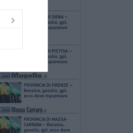
PROVINCIA DI SIENA — ​
Benzina, gasolio, gpl,
ecco dove risparmiare
PROVINCIA DI PISTOIA — ​
Benzina, gasolio, gpl,
ecco dove risparmiare
PROVINCIA DI FIRENZE — ​
Benzina, gasolio, gpl,
ecco dove risparmiare
PROVINCIA DI MASSA-
CARRARA — ​Benzina,
gasolio, gpl, ecco dove