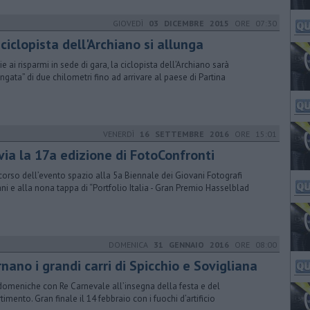
GIOVEDÌ
03 DICEMBRE 2015
ORE 07:30
ciclopista dell'Archiano si allunga
ie ai risparmi in sede di gara, la ciclopista dell’Archiano sarà
ungata” di due chilometri fino ad arrivare al paese di Partina
VENERDÌ
16 SETTEMBRE 2016
ORE 15:01
via la 17a edizione di FotoConfronti
corso dell’evento spazio alla 5a Biennale dei Giovani Fotografi
iani e alla nona tappa di “Portfolio Italia - Gran Premio Hasselblad
DOMENICA
31 GENNAIO 2016
ORE 08:00
nano i grandi carri di Spicchio e Sovigliana
domeniche con Re Carnevale all’insegna della festa e del
timento. Gran finale il 14 febbraio con i fuochi d’artificio