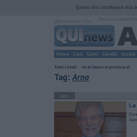
Questo sito contribuisce alla 
Percorso semplificat
QUI
quotidiano online.
Home
Cani
Gatti
Cavalli
Uccelli
mo d'acqua
​Tutte le offerte di lavoro in provincia di
Tutti i titoli:
Targhette, med
Tag:
Arno
Altri
La
Dura
Giunt