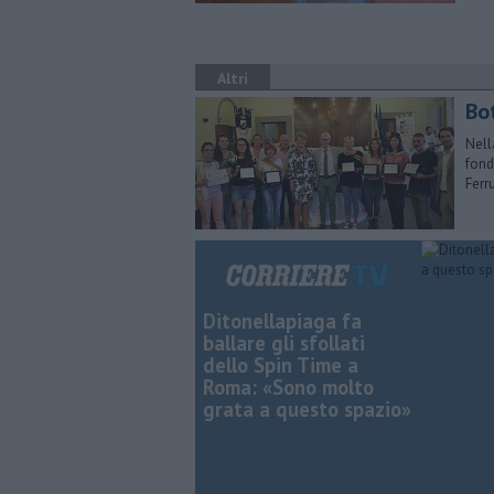
Altri
Bo
Nell
fond
Ferr
Ditonellapiaga fa
ballare gli sfollati
dello Spin Time a
Roma: «Sono molto
grata a questo spazio»