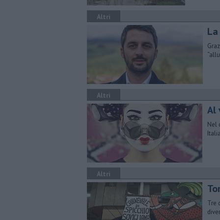
Altri
La 
Graz
“all
Altri
Al 
Nel 
Ital
Altri
Tor
Tre 
diver