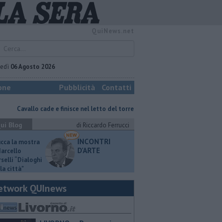
QuiNews.net
vedì
06 Agosto 2026
one
Pubblicità
Contatti
e e finisce nel letto del torrente
Cane carlino precipita in un pozzo co
ui Blog
di Riccardo Ferrucci
INCONTRI
ucca la mostra
D'ARTE
Marcello
selli “Dialoghi
la città"
etwork QUInews