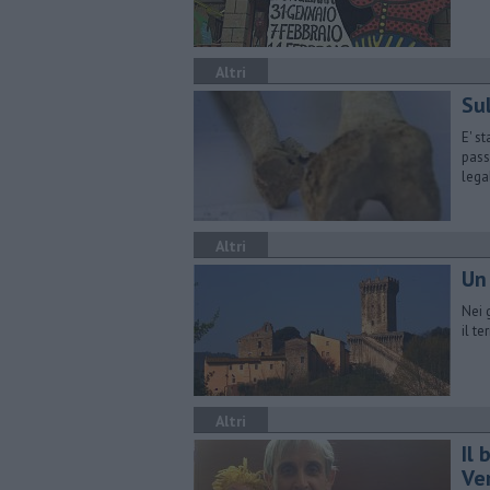
Altri
Sul
E' s
pass
lega
Altri
Un 
Nei 
il te
Altri
Il
Ve