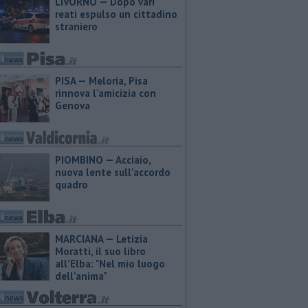
LIVORNO — Dopo vari
reati espulso un cittadino
straniero
PISA — Meloria, Pisa
rinnova l'amicizia con
Genova
PIOMBINO — Acciaio,
nuova lente sull'accordo
quadro
MARCIANA — ​Letizia
Moratti, il suo libro
all’Elba: "Nel mio luogo
dell’anima"