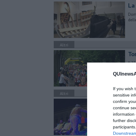
La
Doma
dell
Altri
To
Il 2
per 
QUInewsAn
rinn
If you wish 
Altri
sensitive in
Sf
confirm you
continue se
Anch
information 
Dopo
further disc
participants
Downstream 