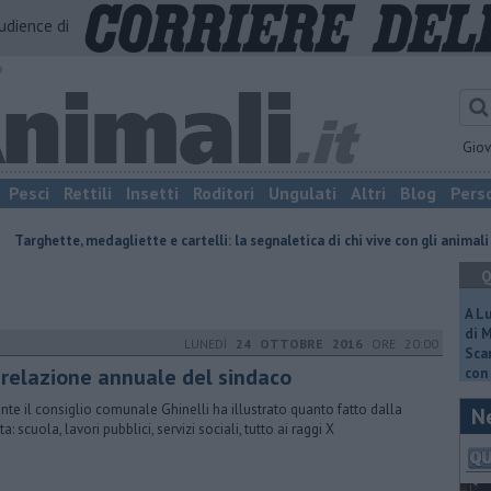
audience di
o
Gio
Pesci
Rettili
Insetti
Roditori
Ungulati
Altri
Blog
Pers
agliette e cartelli: la segnaletica di chi vive con gli animali
Cavallo cad
Q
A L
di 
LUNEDÌ
24 OTTOBRE 2016
ORE 20:00
Scar
 relazione annuale del sindaco
con 
nte il consiglio comunale Ghinelli ha illustrato quanto fatto dalla
N
a: scuola, lavori pubblici, servizi sociali, tutto ai raggi X