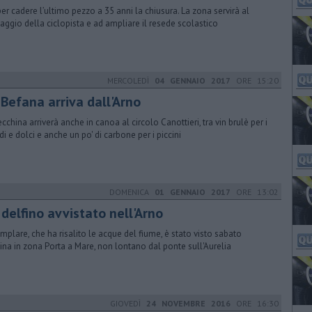
per cadere l’ultimo pezzo a 35 anni la chiusura. La zona servirà al
aggio della ciclopista e ad ampliare il resede scolastico
MERCOLEDÌ
04 GENNAIO 2017
ORE 15:20
 Befana arriva dall'Arno
ecchina arriverà anche in canoa al circolo Canottieri, tra vin brulè per i
di e dolci e anche un po' di carbone per i piccini
DOMENICA
01 GENNAIO 2017
ORE 13:02
delfino avvistato nell'Arno
emplare, che ha risalito le acque del fiume, è stato visto sabato
ina in zona Porta a Mare, non lontano dal ponte sull'Aurelia
GIOVEDÌ
24 NOVEMBRE 2016
ORE 16:30