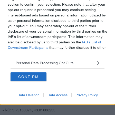
section to confirm your selection. Please note that after your
opt-out request is processed you may continue seeing
interest-based ads based on personal information utilized by
us or personal information disclosed to third parties prior to
your opt-out. You may separately opt-out of the further
disclosure of your personal information by third parties on the
IAB’s list of downstream participants. This information may
also be disclosed by us to third parties on the
IAB’s List of
La mappa con il tratto di mare interdetto
Downstream Participants
that may further disclose it to other
Per questi motivi
nell'ordinanza si vieta
, a partire da oggi, 24
third parties.
Giugno 2020, "l’accesso, in ogni forma e con ogni mezzo, nella
zona indicata in cartografia, allegata e parte integrante del
Personal Data Processing Opt Outs
presente provvedimento, ed in particolare
nel tratto di mare, già
classificato come zona B, compreso tra Punta delle Cote a
nord e la Baia a sud di Punta delle Cote, nella costa
CONFIRM
occidentale dell’Isola di Caprai
a individuato dalle seguenti
coordinate:
WGS 84 (longitude, latitude)
Data Deletion
Data Access
Privacy Policy
- NE: 9.79587505, 43.01645535
- NO: 9.79153374, 43.01606233