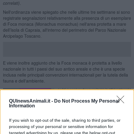
correlati)
.
Nell'ordinanza viene spiegato che nelle ultime tre settimane si sono
registrate segnalazioni relativamente alla presenza di un esemplare
di Foca monaca (Monachus monachus) nell'area protetta a mare
dell’Isola di Capraia, all'interno del perimetro del Parco Nazionale
Arcipelago Toscano.
E viene inoltre aggiunto che la Foca monaca è protetta a livello
nazionale in tutti i paesi del suo antico areale e che è una specie
inclusa nelle principali convenzioni internazionali per la tutela della
fauna e dell'ambiente.
QUInewsAnimali.it -
Do Not Process My Personal
Information
If you wish to opt-out of the sale, sharing to third parties, or
processing of your personal or sensitive information for
targeted advertising by us, please use the below opt-out