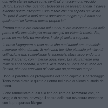
qui, nelle stanze mezze rotte, sentii fa’ un accenno al vecchio
Batoni. Diceva che, quando i tedeschi se ne fossero andati, il paese
avrebbe potuto riscoprire il suo tesoro che era sepolto qui vicino.
Poi però il vecchio morì senza specificare meglio e può darsi che
quelle armi ce l’avesse messe proprio lui”.
Franco
intanto era ritornato nel tunnel, si era avvicinato a una delle
pareti e alla luce della pila osservava più da vicino la roccia. Poi,
preso un martello da muratore, invitò gli amici a seguirlo.
In breve l’ingegnere si rese conto che quel tunnel era un budello
minerario abbandonato. Si notavano tecniche piuttosto primitive di
coltivazione ma, scalpellando la superficie, stava scoprendo una
vena di argento, con minerale quasi puro. Era sicuramente una
miniera abbandonata, a prima vista molto più ricca delle vene del
Bottino, che non venivano più coltivate da parecchio tempo.”
Dopo la parentesi da protagonista del nono capitolo, il personaggio
Tonio torna dietro le quinte e rientra nel ruolo di silente custode dei
monti.
Viene rammentato quasi alla fine del libro da
Tommaso
che, nel
viaggio di ritorno, riavvolge il nastro della sua avventura canadese
con la prosperosa
Margot: