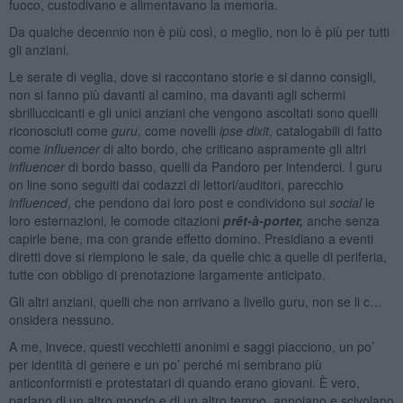
fuoco, custodivano e alimentavano la memoria.
Da qualche decennio non è più così, o meglio, non lo è più per tutti
gli anziani.
Le serate di veglia, dove si raccontano storie e si danno consigli,
non si fanno più davanti al camino, ma davanti agli schermi
sbrilluccicanti e gli unici anziani che vengono ascoltati sono quelli
riconosciuti come
guru
, come novelli
ipse dixit
, catalogabili di fatto
come
influencer
di alto bordo, che criticano aspramente gli altri
influencer
di bordo basso, quelli da Pandoro per intenderci. I guru
on line sono seguiti dai codazzi di lettori/auditori, parecchio
influenced
, che pendono dai loro post e condividono sui
social
le
loro esternazioni, le comode citazioni
prêt-à-porter,
anche senza
capirle bene, ma con grande effetto domino. Presidiano a eventi
diretti dove si riempiono le sale, da quelle chic a quelle di periferia,
tutte con obbligo di prenotazione largamente anticipato.
Gli altri anziani, quelli che non arrivano a livello guru, non se li c…
onsidera nessuno.
A me, invece, questi vecchietti anonimi e saggi piacciono, un po’
per identità di genere e un po’ perché mi sembrano più
anticonformisti e protestatari di quando erano giovani. È vero,
parlano di un altro mondo e di un altro tempo, annoiano e scivolano