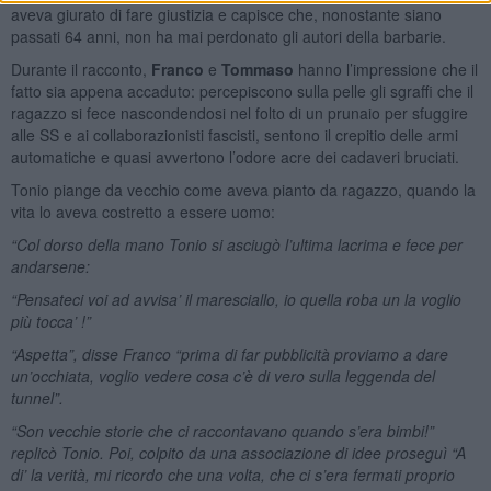
aveva giurato di fare giustizia e capisce che, nonostante siano
passati 64 anni, non ha mai perdonato gli autori della barbarie.
Durante il racconto,
Franco
e
Tommaso
hanno l’impressione che il
fatto sia appena accaduto: percepiscono sulla pelle gli sgraffi che il
ragazzo si fece nascondendosi nel folto di un prunaio per sfuggire
alle SS e ai collaborazionisti fascisti, sentono il crepitio delle armi
automatiche e quasi avvertono l’odore acre dei cadaveri bruciati.
Tonio piange da vecchio come aveva pianto da ragazzo, quando la
vita lo aveva costretto a essere uomo:
“Col dorso della mano Tonio si asciugò l’ultima lacrima e fece per
andarsene:
“Pensateci voi ad avvisa’ il maresciallo, io quella roba un la voglio
più tocca’ !”
“Aspetta”, disse Franco “prima di far pubblicità proviamo a dare
un’occhiata, voglio vedere cosa c’è di vero sulla leggenda del
tunnel”.
“Son vecchie storie che ci raccontavano quando s’era bimbi!”
replicò Tonio. Poi, colpito da una associazione di idee proseguì “A
di’ la verità, mi ricordo che una volta, che ci s’era fermati proprio