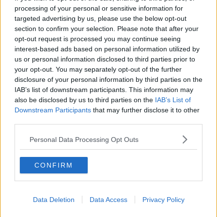
nella quale si trovano cose piuttosto strane:
processing of your personal or sensitive information for
“
I resti di un fucile mitragliatore Thompson americano e di due Sten
targeted advertising by us, please use the below opt-out
inglesi, quasi sgretolati dalla ruggine, affioravano dai resti di una
section to confirm your selection. Please note that after your
sacca militare, insieme a due pistole ridotte a ferraglia.
opt-out request is processed you may continue seeing
Tonio pareva saperla lunga su quel materiale e gli altri due si
interest-based ads based on personal information utilized by
rivolsero muti verso di lui, chiedendo spiegazioni con gli sguardi.
us or personal information disclosed to third parties prior to
your opt-out. You may separately opt-out of the further
Il montanaro rispose socchiudendo le palpebre e con un cenno
disclosure of your personal information by third parties on the
della testa li invitò a tornare al tavolo e ai bicchieri facendo
IAB’s list of downstream participants. This information may
intendere, con questo prologo, che la spiegazione sarebbe stata
also be disclosed by us to third parties on the
IAB’s List of
piuttosto lunga.
Downstream Participants
that may further disclose it to other
Uscirono e si sedettero.
third parties.
La narrazione fu preceduta da molti sospiri iniziali, quasi che Tonio
Personal Data Processing Opt Outs
dovesse far partire un vecchio motore fermo da tempo; fu
rimarcata, da alcune espressioni durissime, inaspettate nel cordiale
montanaro; fu conclusa con numerosi lucciconi che, scivolando
CONFIRM
nelle rughe del volto, tentarono invano di passare inosservati:
Tonio aveva partecipato alla Resistenza come staffetta ed era stato
testimone del massacro dei 560 abitanti e sfollati di Sant’Anna; ne
Data Deletion
Data Access
Privacy Policy
parla come non aveva mai fatto in vita sua, richiamando tutte le
lacrime sepolte da tempo. Ritorna quel ragazzo di 15 anni, che