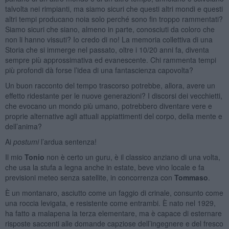
talvolta nei rimpianti, ma siamo sicuri che questi altri mondi e questi
altri tempi producano noia solo perché sono fin troppo rammentati?
Siamo sicuri che siano, almeno in parte, conosciuti da coloro che
non li hanno vissuti? Io credo di no! La memoria collettiva di una
Storia che si immerge nel passato, oltre i 10/20 anni fa, diventa
sempre più approssimativa ed evanescente. Chi rammenta tempi
più profondi dà forse l’idea di una fantascienza capovolta?
Un buon racconto del tempo trascorso potrebbe, allora, avere un
effetto ridestante per le nuove generazioni? I discorsi dei vecchietti,
che evocano un mondo più umano, potrebbero diventare vere e
proprie alternative agli attuali appiattimenti del corpo, della mente e
dell’anima?
Ai
postumi
l’ardua sentenza!
Il mio
Tonio
non è certo un guru, è il classico anziano di una volta,
che usa la stufa a legna anche in estate, beve vino locale e fa
previsioni meteo senza satellite, in concorrenza con
Tommaso
.
È un montanaro, asciutto come un faggio di crinale, consunto come
una roccia levigata, e resistente come entrambi. È nato nel 1929,
ha fatto a malapena la terza elementare, ma è capace di esternare
risposte saccenti alle domande capziose dell’ingegnere e del fresco