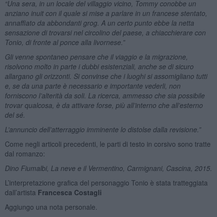
“Una sera, in un locale del villaggio vicino, Tommy conobbe un
anziano inuit con il quale si mise a parlare in un francese stentato,
annaffiato da abbondanti grog. A un certo punto ebbe la netta
sensazione di trovarsi nel circolino del paese, a chiacchierare con
Tonio, di fronte al ponce alla livornese.”
Gli venne spontaneo pensare che il viaggio e la migrazione,
risolvono molto in parte i dubbi esistenziali, anche se di sicuro
allargano gli orizzonti. Si convinse che i luoghi si assomigliano tutti
e, se da una parte è necessario e importante vederli, non
forniscono l’alterità da soli. La ricerca, ammesso che sia possibile
trovar qualcosa, è da attivare forse, più all’interno che all’esterno
del sé.
L’annuncio dell’atterraggio imminente lo distolse dalla revisione.”
Come negli articoli precedenti, le parti di testo in corsivo sono tratte
dal romanzo:
Dino Fiumalbi,
La neve e il Vermentino, Carmignani, Cascina, 2015.
L’interpretazione grafica del personaggio Tonio è stata tratteggiata
dall’artista
Francesca Costagli
Aggiungo una nota personale.