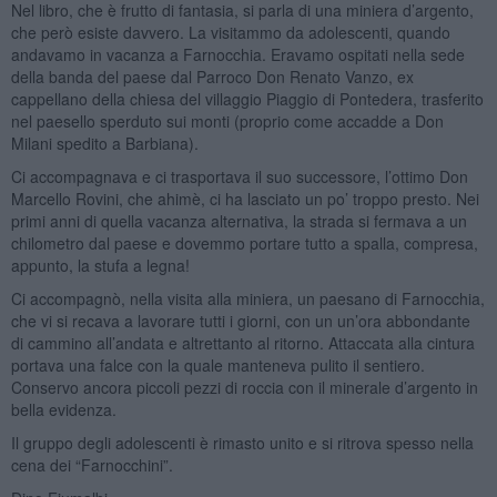
Nel libro, che è frutto di fantasia, si parla di una miniera d’argento,
che però esiste davvero. La visitammo da adolescenti, quando
andavamo in vacanza a Farnocchia. Eravamo ospitati nella sede
della banda del paese dal Parroco Don Renato Vanzo, ex
cappellano della chiesa del villaggio Piaggio di Pontedera, trasferito
nel paesello sperduto sui monti (proprio come accadde a Don
Milani spedito a Barbiana).
Ci accompagnava e ci trasportava il suo successore, l’ottimo Don
Marcello Rovini, che ahimè, ci ha lasciato un po’ troppo presto. Nei
primi anni di quella vacanza alternativa, la strada si fermava a un
chilometro dal paese e dovemmo portare tutto a spalla, compresa,
appunto, la stufa a legna!
Ci accompagnò, nella visita alla miniera, un paesano di Farnocchia,
che vi si recava a lavorare tutti i giorni, con un un’ora abbondante
di cammino all’andata e altrettanto al ritorno. Attaccata alla cintura
portava una falce con la quale manteneva pulito il sentiero.
Conservo ancora piccoli pezzi di roccia con il minerale d’argento in
bella evidenza.
Il gruppo degli adolescenti è rimasto unito e si ritrova spesso nella
cena dei “Farnocchini”.