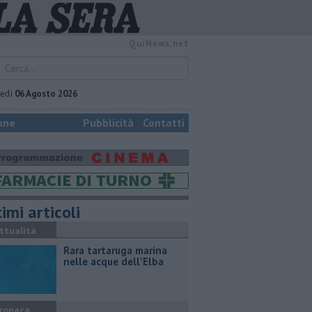
QuiNews.net
vedì
06 Agosto 2026
one
Pubblicità
Contatti
imi articoli
ttualità
Rara tartaruga marina
nelle acque dell'Elba
ronaca