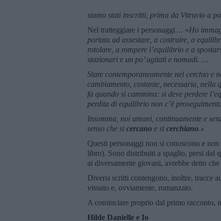
siamo stati inscritti, prima da Vitruvio a 
Nel tratteggiare i personaggi… «
Ho immagin
portata ad assestare, a costruire, a equilib
rotolare, a rompere l’equilibrio e a sposta
stazionari e un po’ agitati e nomadi. …
Stare contemporaneamente nel cerchio e ne
cambiamento, costante, necessaria, nella q
fa quando si cammina: si deve perdere l’equ
perdita di equilibrio non c’è proseguimento
Insomma, noi umani, continuamente e senz
senso che si
cercano
e si
cerchiano
.
»
Questi personaggi non si conoscono e non si
libro). Sono distribuiti a spaglio, presi dal 
ai diversamente giovani, avrebbe detto che 
Diversi scritti contengono, inoltre, tracce a
vissuto e, ovviamente, romanzato.
A cominciare proprio dal primo racconto, 
Hilde Danielle e Io