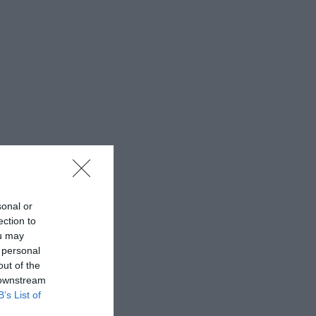
sonal or
ection to
ou may
 personal
out of the
 downstream
B’s List of