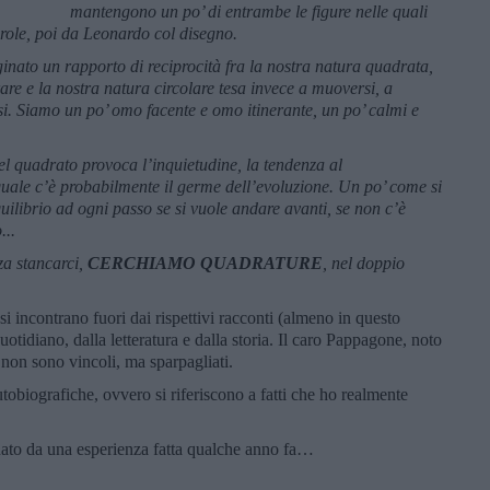
mantengono un po’ di entrambe le figure nelle quali
parole, poi da Leonardo col disegno.
ato un rapporto di reciprocità fra la nostra natura quadrata,
rare e la nostra natura circolare tesa invece a muoversi, a
rsi. Siamo un po’ omo facente e omo itinerante, un po’ calmi e
l quadrato provoca l’inquietudine, la tendenza al
uale c’è probabilmente il germe dell’evoluzione. Un po’ come si
ilibrio ad ogni passo se si vuole andare avanti, se non c’è
...
a stancarci,
CERCHIAMO QUADRATURE
, nel doppio
 incontrano fuori dai rispettivi racconti (almeno in questo
quotidiano, dalla letteratura e dalla storia. Il caro Pappagone, noto
non sono vincoli, ma sparpagliati.
utobiografiche, ovvero si riferiscono a fatti che ho realmente
nato da una esperienza fatta qualche anno fa…