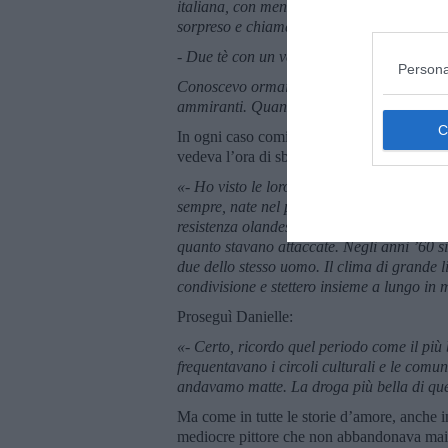
italiana, con meno scrupoli, guidò decisa l
sorpreso e chiamai il gestore ordinando:
- Due tè con un velo di latte ed un caffè m
Persona
Conoscevo ormai i loro gusti e lo dimostrai
ammiranti. Quando il gestore tornò con il v
In ogni caso cominciarono ad aprire le loro 
vedeva l’ora di sbottonarsi e, soprattutto, d
«- Ho visto le loro fotografie di quando a
sempre, nate nel periodo più tormentato de
resistenza olandese. Nel dopoguerra freque
quanto stavano attaccate. Negli anni ’60 s
due dello stesso uomo. Il clima di grande l
condivisione e stettero insieme a lungo i
Proseguì Danielle:
«- Certo, ricordo quel periodo come il più
frequentavano i circoli culturali e le comu
andavamo matte. La droga più bella di que
Ma come in tutte le storie d’amore, anche in 
mediocre pittore che non abbandonava mai l