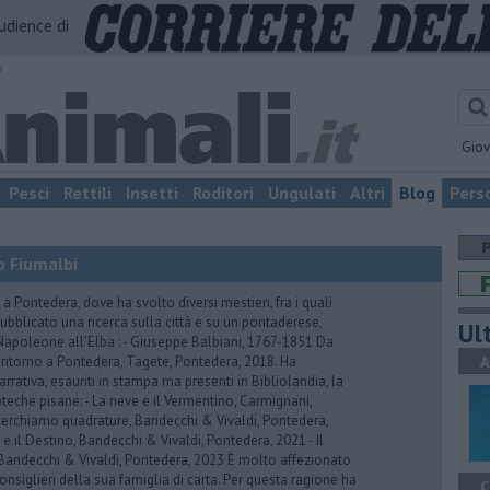
audience di
o
Gio
Pesci
Rettili
Insetti
Roditori
Ungulati
Altri
Blog
Pers
no Fiumalbi
a Pontedera, dove ha svolto diversi mestieri, fra i quali
ubblicato una ricerca sulla città e su un pontaderese,
Ult
apoleone all’Elba : - Giuseppe Balbiani, 1767-1851 Da
ritorno a Pontedera, Tagete, Pontedera, 2018. Ha
A
arrativa, esauriti in stampa ma presenti in Bibliolandia, la
oteche pisane: - La neve e il Vermentino, Carmignani,
cerchiamo quadrature, Bandecchi & Vivaldi, Pontedera,
 e il Destino, Bandecchi & Vivaldi, Pontedera, 2021 - Il
 Bandecchi & Vivaldi, Pontedera, 2023 È molto affezionato
consiglieri della sua famiglia di carta. Per questa ragione ha
C