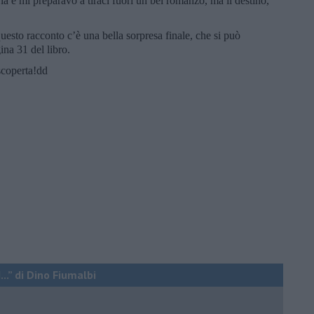
ia e mi preparavo a tiraci fuori un bel romanzo, ma il destino,
esto racconto c’è una bella sorpresa finale, che si può
ina 31 del libro.
scoperta!dd
..” di Dino Fiumalbi