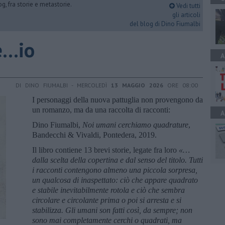
og, fra storie e metastorie.
Vedi tutti
gli articoli
del blog di Dino Fiumalbi
...io
A
DI DINO FIUMALBI - MERCOLEDÌ
13 MAGGIO 2026
ORE 08:00
I personaggi della nuova pattuglia non provengono da
un romanzo, ma da una raccolta di racconti:
A
Dino Fiumalbi,
Noi umani cerchiamo quadrature
,
Bandecchi & Vivaldi, Pontedera, 2019.
Il libro contiene 13 brevi storie, legate fra loro
«…
dalla scelta della copertina e dal senso del titolo. Tutti
i racconti contengono almeno una piccola sorpresa,
un qualcosa di inaspettato: ciò che appare quadrato
e stabile inevitabilmente rotola e ciò che sembra
circolare e circolante prima o poi si arresta e si
stabilizza. Gli umani son fatti così, da sempre; non
sono mai completamente cerchi o quadrati, ma