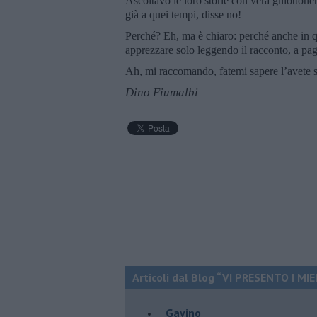
Ascoltavo le loro storie con vera ghiottoner
già a quei tempi, disse no!
Perché? Eh, ma è chiaro: perché anche in qu
apprezzare solo leggendo il racconto, a pag
Ah, mi raccomando, fatemi sapere l’avete 
Dino Fiumalbi
Articoli dal Blog “VI PRESENTO I MIEI.
Gavino