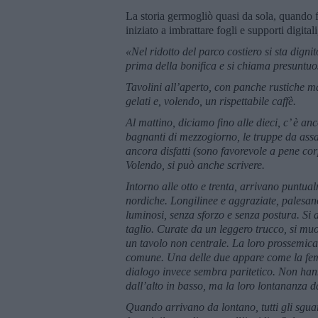
La storia germogliò quasi da sola, quando 
iniziato a imbrattare fogli e supporti digital
«Nel ridotto del parco costiero si sta digni
prima della bonifica e si chiama presuntu
Tavolini all’aperto, con panche rustiche 
gelati e, volendo, un rispettabile caffè.
Al mattino, diciamo fino alle dieci, c’ è a
bagnanti di mezzogiorno, le truppe da assa
ancora disfatti (sono favorevole a pene corp
Volendo, si può anche scrivere.
Intorno alle otto e trenta, arrivano puntual
nordiche. Longilinee e aggraziate, palesano
luminosi, senza sforzo e senza postura. Si
taglio. Curate da un leggero trucco, si muo
un tavolo non centrale. La loro prossemica 
comune. Una delle due appare come la femmi
dialogo invece sembra paritetico. Non han
dall’alto in basso, ma la loro lontananza d
Quando arrivano da lontano, tutti gli sgua