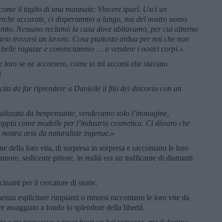
a come il taglio di una mannaia: Vincent sparì. Uscì un
rche accurate, ci disperammo a lungo, ma del nostro uomo
nito. Nessuno reclamò la casa dove abitavamo, per cui almeno
ario trovarsi un lavoro. Cosa piuttosto ardua per noi che non
belle ragazze e cominciammo … a vendere i nostri corpi.»
e loro se ne accorsero, come io mi accorsi che stavano
i
ita da far riprendere a Danielle il filo del discorso con un
dalizzata da benpensante, vendevamo solo l’immagine,
oppia come modelle per l’industria cosmetica. Ci dissero che
 nostra aria da naturaliste ingenue.»
 della loro vita, di sorpresa in sorpresa e raccontano le loro
o amore, sedicente pittore, in realtà era un trafficante di diamanti
inanti per il cercatore di storie.
nza esplicitare rimpianti o rimorsi raccontano le loro vite da
e assaggiato a fondo lo splendore della libertà.