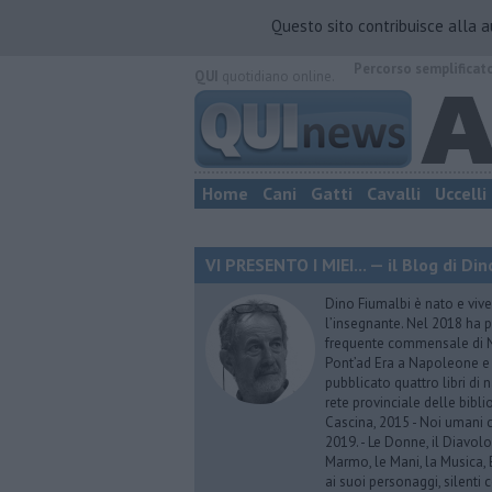
Questo sito contribuisce alla 
Percorso semplificat
QUI
quotidiano online.
Home
Cani
Gatti
Cavalli
Uccelli
VI PRESENTO I MIEI... — il Blog di Di
Dino Fiumalbi è nato e vive 
l’insegnante. Nel 2018 ha p
frequente commensale di N
Pont’ad Era a Napoleone e 
pubblicato quattro libri di n
rete provinciale delle bibli
Cascina, 2015 - Noi umani 
2019. - Le Donne, il Diavolo
Marmo, le Mani, la Musica,
ai suoi personaggi, silenti 