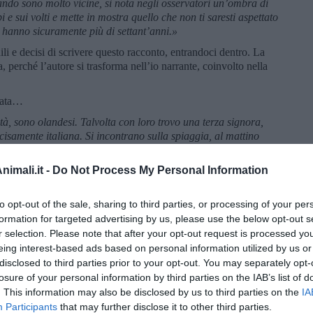
ando sono molto vicine, si nota negli osservatori un’ombra di
 e sui volti e mette in mostra quello che non ti saresti aspettato
e hanno sicuramente più di settant’anni.»
li e decisi di scrivere questo racconto, entrandoci dentro. La
, perché l’autore si trasforma nell’io narrante, coinvolto nella
ngata…
ità, sono olandesi. Talvolta con loro trovo una terza signora,
isamente italiana. Si incontrano sulla spiaggia, al mattino
loro pelle, ancora fresca, testimonia di un uso oculato
ano corretto, con simpatiche inflessioni di tulipani.
imali.it -
Do Not Process My Personal Information
anovre riesco ad entrare nella periferia della loro
anuense con la stilografica sulla Moleskine, alla digitazione
to opt-out of the sale, sharing to third parties, or processing of your per
 l’amo al quale hanno abboccato, tutte e tre. È stata la signora
formation for targeted advertising by us, please use the below opt-out s
mi se fossi uno scrittore.
r selection. Please note that after your opt-out request is processed y
va. Diciamo che mi diletto a cercare buone parole ed a metterle
eing interest-based ads based on personal information utilized by us or
lsa modestia, da premio Pulitzer.»
disclosed to third parties prior to your opt-out. You may separately opt-
losure of your personal information by third parties on the IAB’s list of
nelle loro storie.
. This information may also be disclosed by us to third parties on the
IA
zze. Le presentazioni furono fatte da quest’ultima, che da brava
Participants
that may further disclose it to other third parties.