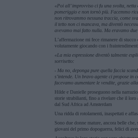
«Poi all’ improvviso ci fu una svolta, nett
pomeriggio e non tornò più. Facemmo rice
non ritrovammo nessuna traccia, come sva
il tetto non ci mancava, ma diventò necess
avevamo mai fatto nulla. Ma eravamo due 
L’affermazione mi fece rimanere di stucco 
volutamente giocando con i fraintendiment
«La mia espressione diventò talmente esplic
sorrisetto:
- Ma no, deponga pure quella faccia scan
s’intende. Un bravo agente ci propose in c
facevamo aumentare le vendite, grazie alla
Hilde e Danielle proseguono nella narrazione
storie strabilianti, fino a rivelare che il lor
dal Sud Africa ad Amsterdam
Una ridda di rotolamenti, inaspettati e affasc
Sono due donne mature, ancora belle che, se
giovani del primo dopoguerra, felici di aver