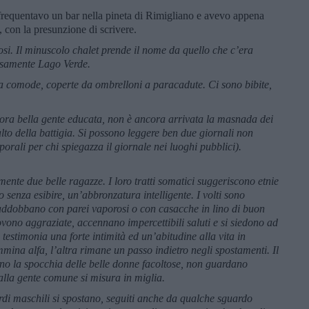
frequentavo un bar nella pineta di Rimigliano e avevo appena
i, con la presunzione di scrivere.
tosi. Il minuscolo chalet prende il nome da quello che c’era
osamente Lago Verde.
ma comode, coperte da ombrelloni a paracadute. Ci sono bibite,
ncora bella gente educata, non è ancora arrivata la masnada dei
lto della battigia. Si possono leggere ben due giornali non
orali per chi spiegazza il giornale nei luoghi pubblici).
mente due belle ragazze. I loro tratti somatici suggeriscono etnie
 senza esibire, un’abbronzatura intelligente. I volti sono
 addobbano con parei vaporosi o con casacche in lino di buon
vono aggraziate, accennano impercettibili saluti e si siedono ad
testimonia una forte intimità ed un’abitudine alla vita in
na alfa, l’altra rimane un passo indietro negli spostamenti. Il
no la spocchia delle belle donne facoltose, non guardano
alla gente comune si misura in miglia.
rdi maschili si spostano, seguiti anche da qualche sguardo