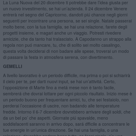
La Luna Nuova del 20 dicembre ti potrebbe dare l’idea giusta per
un nuovo investimento, se hai un’azienda. Il 24 dicembre Venere
entrerà nel segno del Capricorno, dandoti piú chance negli giorni
seguenti per incontrare una persona, se sei single. Natale passerai
molto bene, con la tua famiglia, se hai una relazione, farete degli
progetti insieme, e magari anche un viaggio. Potresti rivedere
amicizie, che da tanto hai tralasciato. A Capodanno un strappo alla
regola non puó mancare, tu, che di solito sei molto casalingo,
questa volta deciderai di non badare alle spese, troverai un modo
di passare la festa in atmosfera serena, con divertimento.
GEMELLI
A livello lavorativo è un periodo difficile, ma prima o poi si schiarirà
il cielo per te, per darti nuovi input, se hai un’attivitá. Certo,
l’opposizione di Marte fino a metá mese non è tanto facile,
sembrerá che dovrai lottare per ogni piccolo risultato. Inizio mese è
un periodo buono per frequentare amici, tu, che sei festaiolo, non
perderai l’occasione di uscire, non badando alle temperature
fredde. Intorno il 6-7 dicembre dovrebbero arrivare degli soldi, che
da un bel po’ che aspetti. Giornate piú spavalde, meno
soddisfacenti saranno in arrivo dopo, sará dfficile a concentrare le
tue energie in un’unica direzione. Se hai una famiglia, o una