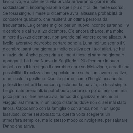
lavorativo, e anche nella vita privata arriveranno giorni molto
soddisfacenti, imparagonabili a quelli piú difficili del mese scorso.
Se fossi single, il mese di dicembre avrai altissima probabilitá di
conoscere qualcuno, che risulterá un’ottima persona da
frequentare. Le giornate migliori per un nuovo incontro saranno il 9
dicembre e dal 18 al 20 dicembre. C’e ancora chance, ma molto
minore il 27-28 dicembre, non avendo piú Venere come alleato. A
livello lavorativo dovrebbe portare bene la Luna nel tuo segno il 9
dicembre, sará una giornata molto positiva per i tuoi affari, se hai
un’azienda. Anche poco prima di metá mese ci saranno giornate
appaganti. La Luna Nuova in Sagittario il 20 dicembre in buon
aspetto con il tuo segno ti dovrebbe dare soddisfazione, crearti una
possibilitá di realizzazione, specialmente se hai un lavoro creativo,
o un locale in gestione. Questo giorno, come l’ho giá accannato,
potresti incontrarti la persona giusta per la tua vita, se fossi single.
Le giornate prenatalizie potrebbero portare un po’ di tensione, ma
poco prima di fine mese avrai tempo di organizzare anche un
viaggio last minute, in un luogo distante, dove non ci sei mai stato
finora. Capodanno con la famiglia o con amici, non in un luogo
lussuoso, come sei abituato tu, questa volta sceglierai un
atmosfera semplice, ma lo stesso modo coinvolgente, per salutare
l’Anno che arriva.