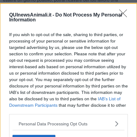
soddisfazione personale. Venere, il pianeta dell’amore sará in
ottimo aspetto con il tuo segno fino a Natale, se fossi single, il
QUInewsAnimali.it -
Do Not Process My Personal
secondo weekend potresti conoscere una persona, che sta non
Information
tanto lontano da te, potrebbe essere quella giusta per te. Il 18-19-
20 dicembre risulteranno ancora giornate positive dal punto di vista
If you wish to opt-out of the sale, sharing to third parties, or
sentimentale. Il 20 dicembre la Luna Nuova in Sagittario sará in
processing of your personal or sensitive information for
ottimo aspetto, se conoscessi qualcuno questo giorno, potrebbe
targeted advertising by us, please use the below opt-out
continuare a lungo la vostra frequentazione. Anche a livello
section to confirm your selection. Please note that after your
lavorativo saranno giornate positive. Giornate piú difficili saranno
opt-out request is processed you may continue seeing
quelli di un paio di giorni prima di Natale, se hai una famiglia,
potresti essere supercarico di impegni, oltre a quelli lavorativi,
interest-based ads based on personal information utilized by
anche personali. Natale passerai in modo tranquillo, con la famiglia.
us or personal information disclosed to third parties prior to
L’ultima domenica del mese potresti avere una piccola lite con il
your opt-out. You may separately opt-out of the further
partner, invece se fossi single, non sará la giornata ideale per un
disclosure of your personal information by third parties on the
nuovo incontro. A Capodanno potresti avere un’invito da un luogo
IAB’s list of downstream participants. This information may
lontano, ed é probabile, che cercherai di andarci, ma vari pianeti
also be disclosed by us to third parties on the
IAB’s List of
saranno giá entrati in aspetto di sfida con il tuo segno, potrebbero
Downstream Participants
that may further disclose it to other
presentare un’ostacolo, vedi tu, se troverai il modo di partire lo
third parties.
stesso.
Personal Data Processing Opt Outs
SCORPIONE
Il mese di dicembre parte abbastanza bene per te, il successo