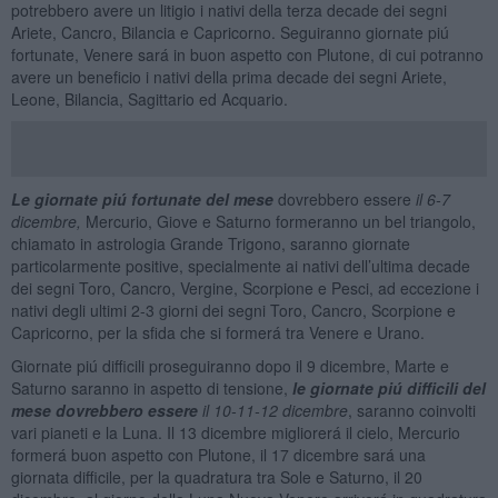
potrebbero avere un litigio i nativi della terza decade dei segni
Ariete, Cancro, Bilancia e Capricorno. Seguiranno giornate piú
fortunate, Venere sará in buon aspetto con Plutone, di cui potranno
avere un beneficio i nativi della prima decade dei segni Ariete,
Leone, Bilancia, Sagittario ed Acquario.
Le
giornate piú fortunate
del mese
dovrebbero essere
il 6-7
dicembre,
Mercurio, Giove e Saturno formeranno un bel triangolo,
chiamato in astrologia Grande Trigono, saranno giornate
particolarmente positive, specialmente ai nativi dell’ultima decade
dei segni Toro, Cancro, Vergine, Scorpione e Pesci, ad eccezione i
nativi degli ultimi 2-3 giorni dei segni Toro, Cancro, Scorpione e
Capricorno, per la sfida che si formerá tra Venere e Urano.
Giornate piú difficili proseguiranno dopo il 9 dicembre, Marte e
Saturno saranno in aspetto di tensione,
le giornate piú difficili del
mese dovrebbero essere
il 10-11-12
dicembre
, saranno coinvolti
vari pianeti e la Luna. Il 13 dicembre migliorerá il cielo, Mercurio
formerá buon aspetto con Plutone, il 17 dicembre sará una
giornata difficile, per la quadratura tra Sole e Saturno, il 20