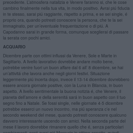
precedente. L’atmosfera natalizia e Venere faranno si, che le cose
cambino finalmente nella tua vita, in modo positivo. Avrai piú fiducia
in te stesso, sarai piú raggiante, rispetto a prima, e se sei single, é
proprio ora, quando potresti conoscere la persona, che te la sei
immaginato, per un’eventuale frequentazione o di piú. A
Capodanno sarai in grande forma, comunque sceglierai di passare
la serata con pochi amici.
ACQUARIO
Dicembre parte con ottimi influssi da Venere, Sole e Marte in
Sagittario. A livello lavorativo dovrebbe andare molto bene,
potrebbe venire fuori un buon affare dal 6 all’ 8 dicembre, se hai
un’attivitá che lavora anche negli giorni festivi. Situazione
leggermente piú incerta dopo, invece il 13-14 dicembre dovrebbero
essere ancora giornate positive, con la Luna in Bilancia, in buon
aspetto. A livello sentimentale la buona notizia é, che Venere, il
pianeta dell’amore e della serenitá sará in buon aspetto con il tuo
segno fino a Natale. Se fossi single, nelle giornate 4-5 dicembre
potrebbe esserci un nuovo incontro, ma piú speranza c’e nel
secondo weekend del mese, quando potresti conoscere qualcuno
davvero interessante uscendo con amici. Nella seconda parte del
mese il lavoro dovrebbe rimanere quello che é, senza particolari
cambiamenti, peró avrai giá Mercurio in ottimo aspetto, quindi