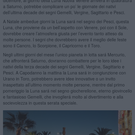
dicembre, al giorno della Luna Nuova Venere arriverá in quadratura
a Saturno, potrebbe complicare un po’ le giornate dei nativi
dell’ultima decade dei segni Gemelli, Vergine, Sagittario e Pesci.
A Natale ambedue giorni la Luna sará nel segno dei Pesci, questa
Luna, che proviene da un bell’aspetto con Venere, poi con il Sole,
dovrebbe creare l’atmosfera giusta per l’evento tanto atteso da
molte persone. I segni che dovrebbero avere il meglio delle feste
sono il Cancro, lo Scorpione, il Capricorno e il Toro.
Negli ultimi giorni del mese l’unico pianeta in lotta sará Mercurio,
che affronterá Saturno, dovranno combattere per le loro idee i
nativi della terza decade dei segni Gemelli, Vergine, Sagittario e
Pesci. A Capodanno la mattina la Luna sará in congiunzione con
Urano in Toro, potrebbero avere idee innovative o un invito
inaspettato all’ultimo momento molte persone, mentre dal primo
pomeriggio la Luna sará nel segno giocherellone, eterno giovincello
e fantasioso Gemelli, che invoglierá molto al divertimento e alla
socievolezza in questa serata speciale.