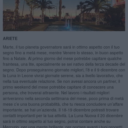
ARIETE
Marte, il tuo pianeta governatore sará in ottimo aspetto con il tuo
segno fino a metá mese, mentre Venere lo stesso, in buon aspetto
fino a Natale. Al primo giorno del mese potrebbe capitare qualche
fraintesa, una lite, specialmente se sei nativo della terza decade del
segno. Dopo proseguiranno giornate migliori, l’8 e il 9 dicembre con
la Luna in Leone vivrai giornate serene, sia a livello lavorativo, che
nella tua eventuale relazione. Se non avessi ancora un partner, il
primo weekend del mese potrebbe capitare di conoscere una
persona, che troverai attraente. Nel lavoro i risultati migliori
arriveranno nella seconda settimana del mese, poco prima di metá
mese c’e una buona probabilità, che tu riesca concludere un’affare
importante, se hai un’azienda. Il 18-19 dicembre potresti trovare
contatti importanti per la tua attività. La Luna Nuova il 20 dicembre
sará in ottimo aspetto al tuo segno, potrai contare anche su
Mercurio, per una mente brillante, per portare avanti i tuoi progetti.