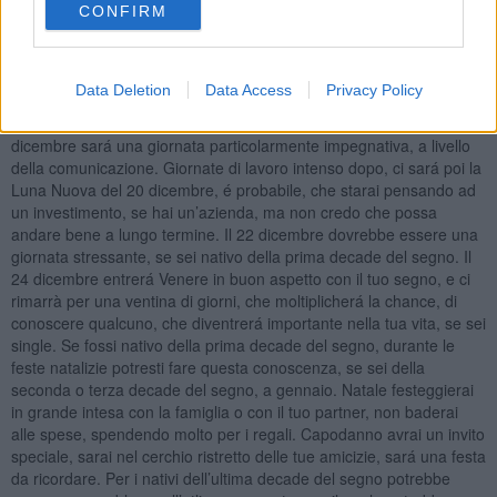
lavorativo dovrebbe arrivare dal 6 all’ 8 dicembre, se hai un’attivitá,
CONFIRM
e lavori negli giorni di festivi, saranno giornate molto soddisfacenti.
Se fossi in ferie per il ponte, potresti conoscere qualcuno, se sei
single e nativo dell’ultima decade del segno, con una persona
Data Deletion
Data Access
Privacy Policy
giovane e brillante potresti fare conoscenza, avrete un intesa
particolare, potrebbe venire fuori una storia importante. Il 17
dicembre sará una giornata particolarmente impegnativa, a livello
della comunicazione. Giornate di lavoro intenso dopo, ci sará poi la
Luna Nuova del 20 dicembre, é probabile, che starai pensando ad
un investimento, se hai un’azienda, ma non credo che possa
andare bene a lungo termine. Il 22 dicembre dovrebbe essere una
giornata stressante, se sei nativo della prima decade del segno. Il
24 dicembre entrerá Venere in buon aspetto con il tuo segno, e ci
rimarrà per una ventina di giorni, che moltiplicherá la chance, di
conoscere qualcuno, che diventrerá importante nella tua vita, se sei
single. Se fossi nativo della prima decade del segno, durante le
feste natalizie potresti fare questa conoscenza, se sei della
seconda o terza decade del segno, a gennaio. Natale festeggierai
in grande intesa con la famiglia o con il tuo partner, non baderai
alle spese, spendendo molto per i regali. Capodanno avrai un invito
speciale, sarai nel cerchio ristretto delle tue amicizie, sará una festa
da ricordare. Per i nativi dell’ultima decade del segno potrebbe