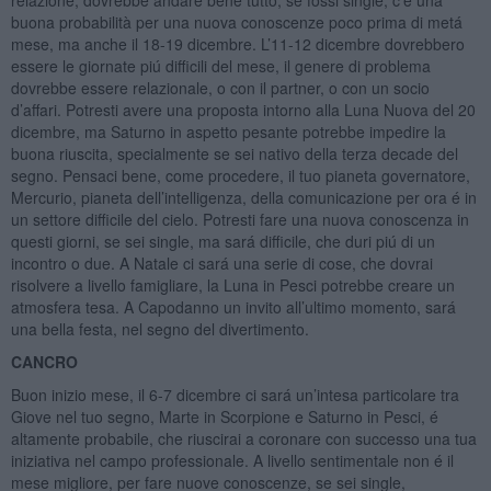
relazione, dovrebbe andare bene tutto, se fossi single, c’e una
buona probabilità per una nuova conoscenze poco prima di metá
mese, ma anche il 18-19 dicembre. L’11-12 dicembre dovrebbero
essere le giornate piú difficili del mese, il genere di problema
dovrebbe essere relazionale, o con il partner, o con un socio
d’affari. Potresti avere una proposta intorno alla Luna Nuova del 20
dicembre, ma Saturno in aspetto pesante potrebbe impedire la
buona riuscita, specialmente se sei nativo della terza decade del
segno. Pensaci bene, come procedere, il tuo pianeta governatore,
Mercurio, pianeta dell’intelligenza, della comunicazione per ora é in
un settore difficile del cielo. Potresti fare una nuova conoscenza in
questi giorni, se sei single, ma sará difficile, che duri piú di un
incontro o due. A Natale ci sará una serie di cose, che dovrai
risolvere a livello famigliare, la Luna in Pesci potrebbe creare un
atmosfera tesa. A Capodanno un invito all’ultimo momento, sará
una bella festa, nel segno del divertimento.
CANCRO
Buon inizio mese, il 6-7 dicembre ci sará un’intesa particolare tra
Giove nel tuo segno, Marte in Scorpione e Saturno in Pesci, é
altamente probabile, che riuscirai a coronare con successo una tua
iniziativa nel campo professionale. A livello sentimentale non é il
mese migliore, per fare nuove conoscenze, se sei single,