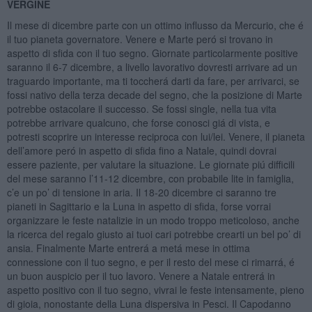
VERGINE
Il mese di dicembre parte con un ottimo influsso da Mercurio, che é
il tuo pianeta governatore. Venere e Marte peró si trovano in
aspetto di sfida con il tuo segno. Giornate particolarmente positive
saranno il 6-7 dicembre, a livello lavorativo dovresti arrivare ad un
traguardo importante, ma ti toccherá darti da fare, per arrivarci, se
fossi nativo della terza decade del segno, che la posizione di Marte
potrebbe ostacolare il successo. Se fossi single, nella tua vita
potrebbe arrivare qualcuno, che forse conosci giá di vista, e
potresti scoprire un interesse reciproca con lui/lei. Venere, il pianeta
dell’amore peró in aspetto di sfida fino a Natale, quindi dovrai
essere paziente, per valutare la situazione. Le giornate piú difficili
del mese saranno l’11-12 dicembre, con probabile lite in famiglia,
c’e un po’ di tensione in aria. Il 18-20 dicembre ci saranno tre
pianeti in Sagittario e la Luna in aspetto di sfida, forse vorrai
organizzare le feste natalizie in un modo troppo meticoloso, anche
la ricerca del regalo giusto ai tuoi cari potrebbe crearti un bel po’ di
ansia. Finalmente Marte entrerá a metá mese in ottima
connessione con il tuo segno, e per il resto del mese ci rimarrá, é
un buon auspicio per il tuo lavoro. Venere a Natale entrerá in
aspetto positivo con il tuo segno, vivrai le feste intensamente, pieno
di gioia, nonostante della Luna dispersiva in Pesci. Il Capodanno