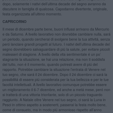
dopo, solamente i nativi dell’ultima decade del segno avranno da
discutere in famiglia di qualcosa. Capodanno divertente, originale,
festa organizzata all’ultimo momento.
CAPRICORNO
Il mese di dicembre parte bene, buoni influssi arrivano da Mercurio
e da Saturno. A livello lavorativo non dovrebbe cambiare nulla, sará
un periodo, quando cercherai di svolgere bene la tua attivitá, senza
peró lanciare grandi progetti al futuro. I nativi dell’ultima decade del
segno dovrebbero salvaguardare di piú la salute, per evitare piccoli
malesseri di stagione. A livello della vita sentimentale é un po’
stagnante la situazione, se hai una relazione, ma non ti soddisfa
del tutto, non é il momento, quando potresti avere di piú del
rapporto. Potrebbe cambiare la situazione l’entrata di Venere nel
tuo segno, che sará il 24 dicembre. Dopo il 24 dicembre ci sará la
possibilitá di essere piú considerata per la tua bellezza e per le tue
facoltá intellettuali. A livello lavorativo comunque potrebbe essere
un miglioramento il 6-7 dicembre, ed anche a metá mese, peró non
si tratterà di una vittoria trionfante, solo di un piccolo traguardo
raggiunto. A Natale oltre Venere nel tuo segno, ci sará la Luna in
Pesci in ottimo aspetto a sostenerti, passerai la festa molto bene,
come di consueto, ma in modo piú armonioso rispetto all’anno