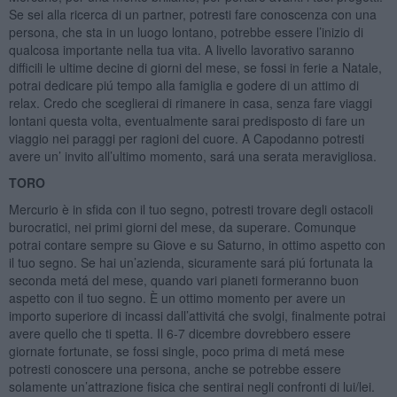
Se sei alla ricerca di un partner, potresti fare conoscenza con una
persona, che sta in un luogo lontano, potrebbe essere l’inizio di
qualcosa importante nella tua vita. A livello lavorativo saranno
difficili le ultime decine di giorni del mese, se fossi in ferie a Natale,
potrai dedicare piú tempo alla famiglia e godere di un attimo di
relax. Credo che sceglierai di rimanere in casa, senza fare viaggi
lontani questa volta, eventualmente sarai predisposto di fare un
viaggio nei paraggi per ragioni del cuore. A Capodanno potresti
avere un’ invito all’ultimo momento, sará una serata meravigliosa.
TORO
Mercurio è in sfida con il tuo segno, potresti trovare degli ostacoli
burocratici, nei primi giorni del mese, da superare. Comunque
potrai contare sempre su Giove e su Saturno, in ottimo aspetto con
il tuo segno. Se hai un’azienda, sicuramente sará piú fortunata la
seconda metá del mese, quando vari pianeti formeranno buon
aspetto con il tuo segno. È un ottimo momento per avere un
importo superiore di incassi dall’attivitá che svolgi, finalmente potrai
avere quello che ti spetta. Il 6-7 dicembre dovrebbero essere
giornate fortunate, se fossi single, poco prima di metá mese
potresti conoscere una persona, anche se potrebbe essere
solamente un’attrazione fisica che sentirai negli confronti di lui/lei.