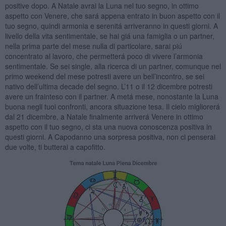
positive dopo. A Natale avrai la Luna nel tuo segno, in ottimo
aspetto con Venere, che sará appena entrato in buon aspetto con il
tuo segno, quindi armonia e serenitá arriveranno in questi giorni. A
livello della vita sentimentale, se hai giá una famiglia o un partner,
nella prima parte del mese nulla di particolare, sarai piú
concentrato al lavoro, che permetterá poco di vivere l’armonia
sentimentale. Se sei single, alla ricerca di un partner, comunque nel
primo weekend del mese potresti avere un bell’incontro, se sei
nativo dell’ultima decade del segno. L’11 o il 12 dicembre potresti
avere un frainteso con il partner. A metá mese, nonostante la Luna
buona negli tuoi confronti, ancora situazione tesa. Il cielo migliorerá
dal 21 dicembre, a Natale finalmente arriverá Venere in ottimo
aspetto con il tuo segno, ci sta una nuova conoscenza positiva in
questi giorni. A Capodanno una sorpresa positiva, non ci penserai
due volte, ti butterai a capofitto.