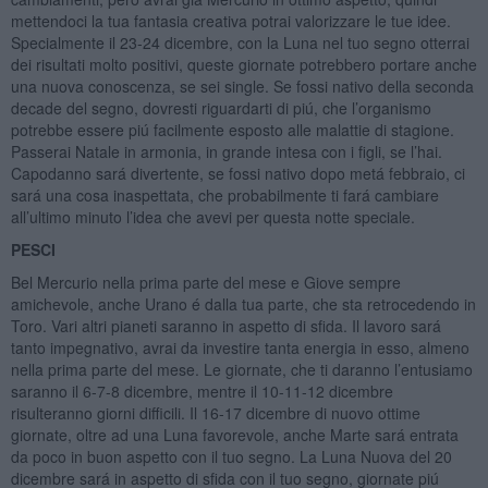
mettendoci la tua fantasia creativa potrai valorizzare le tue idee.
Specialmente il 23-24 dicembre, con la Luna nel tuo segno otterrai
dei risultati molto positivi, queste giornate potrebbero portare anche
una nuova conoscenza, se sei single. Se fossi nativo della seconda
decade del segno, dovresti riguardarti di piú, che l’organismo
potrebbe essere piú facilmente esposto alle malattie di stagione.
Passerai Natale in armonia, in grande intesa con i figli, se l’hai.
Capodanno sará divertente, se fossi nativo dopo metá febbraio, ci
sará una cosa inaspettata, che probabilmente ti fará cambiare
all’ultimo minuto l’idea che avevi per questa notte speciale.
PESCI
Bel Mercurio nella prima parte del mese e Giove sempre
amichevole, anche Urano é dalla tua parte, che sta retrocedendo in
Toro. Vari altri pianeti saranno in aspetto di sfida. Il lavoro sará
tanto impegnativo, avrai da investire tanta energia in esso, almeno
nella prima parte del mese. Le giornate, che ti daranno l’entusiamo
saranno il 6-7-8 dicembre, mentre il 10-11-12 dicembre
risulteranno giorni difficili. Il 16-17 dicembre di nuovo ottime
giornate, oltre ad una Luna favorevole, anche Marte sará entrata
da poco in buon aspetto con il tuo segno. La Luna Nuova del 20
dicembre sará in aspetto di sfida con il tuo segno, giornate piú