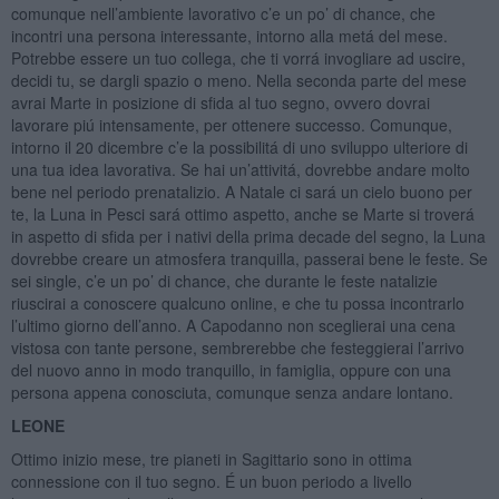
comunque nell’ambiente lavorativo c’e un po’ di chance, che
incontri una persona interessante, intorno alla metá del mese.
Potrebbe essere un tuo collega, che ti vorrá invogliare ad uscire,
decidi tu, se dargli spazio o meno. Nella seconda parte del mese
avrai Marte in posizione di sfida al tuo segno, ovvero dovrai
lavorare piú intensamente, per ottenere successo. Comunque,
intorno il 20 dicembre c’e la possibilitá di uno sviluppo ulteriore di
una tua idea lavorativa. Se hai un’attivitá, dovrebbe andare molto
bene nel periodo prenatalizio. A Natale ci sará un cielo buono per
te, la Luna in Pesci sará ottimo aspetto, anche se Marte si troverá
in aspetto di sfida per i nativi della prima decade del segno, la Luna
dovrebbe creare un atmosfera tranquilla, passerai bene le feste. Se
sei single, c’e un po’ di chance, che durante le feste natalizie
riuscirai a conoscere qualcuno online, e che tu possa incontrarlo
l’ultimo giorno dell’anno. A Capodanno non sceglierai una cena
vistosa con tante persone, sembrerebbe che festeggierai l’arrivo
del nuovo anno in modo tranquillo, in famiglia, oppure con una
persona appena conosciuta, comunque senza andare lontano.
LEONE
Ottimo inizio mese, tre pianeti in Sagittario sono in ottima
connessione con il tuo segno. É un buon periodo a livello