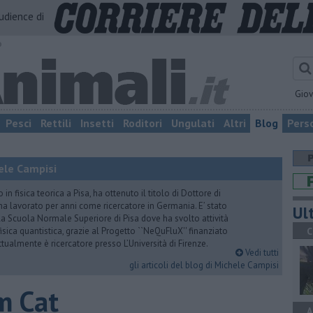
audience di
o
Gio
Pesci
Rettili
Insetti
Roditori
Ungulati
Altri
Blog
Pers
hele Campisi
n fisica teorica a Pisa, ha ottenuto il titolo di Dottore di
d ha lavorato per anni come ricercatore in Germania. E’ stato
Ult
la Scuola Normale Superiore di Pisa dove ha svolto attività
isica quantistica, grazie al Progetto ``NeQuFluX'' finanziato
C
ualmente è ricercatore presso L’Università di Firenze.
Vedi tutti
gli articoli del blog di Michele Campisi
m Cat
A