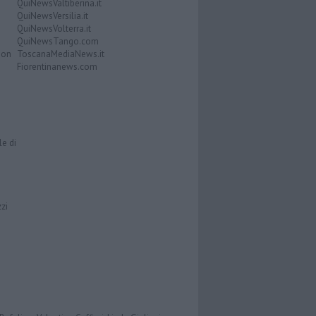
QuiNewsValtiberina.it
QuiNewsVersilia.it
QuiNewsVolterra.it
QuiNewsTango.com
Don
ToscanaMediaNews.it
Fiorentinanews.com
le di
zzi