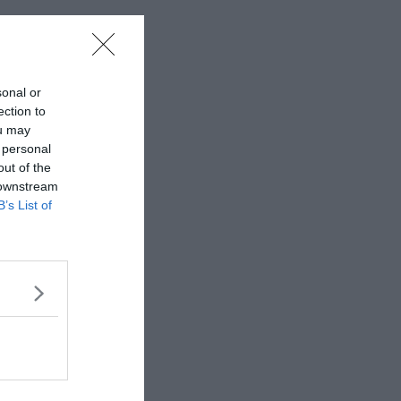
sonal or
ection to
ou may
 personal
out of the
 downstream
B’s List of