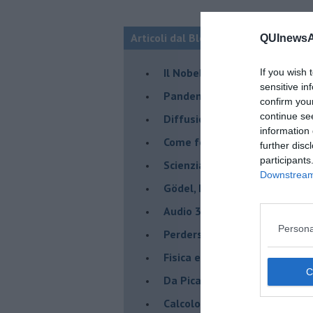
Articoli dal Blog “Ci vuole un fisico”
QUInewsAn
Il Nobel a Parisi e la fisica d
If you wish 
sensitive in
Pandemia, teoria e pratica d
confirm you
continue se
​Diffusione del Covid-19: cos
information 
Come fotografare un buco ne
further disc
participants
Scienziati da bar
Downstream 
Gödel, Escher, Bach. Un'eterna
Audio 3D
Persona
Perdersi e ritrovarsi in un qu
​Fisica e Topologia
Da Picasso alle previsioni de
​Calcolo quantistico, ci prova