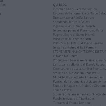
eti
lati
QUI BLOG
Incontri d'arte di Riccardo Ferrucci
g
Racconti della domenica di Marco Celat
Disincantato di Adolfo Santoro
Sorridendo di Nicola Belcari
Vignaioli e vini di Nadio Stronchi
Le pregiate penne di Pierantonio Pardi
Pagine allegre di Gianni Micheli
Psico-cose di Federica Giusti
VI PRESENTO I MIEI... di Dino Fiumalbi
Le stelle di Astrea di Edit Permay
STORIE VISPE MA NON TROPPO DISTR
di Dario Dal Canto
Progettare il benessere di Erica Fiumalbi
La Toscana della birra di Davide Cappan
Cose strane e posti assurdi di Blue Lam
Storielba di Alessandro Canestrelli
NEURONEWS di Alberto Arturo Vergani
Pensieri della domenica di Libero Ventur
Fauda e balagan di Alfredo De Girolam
Enrico Catassi
Storie di ordinaria umanità di Nicolò Ste
Parole in viaggio di Tito Barbini
Turbative di Franco Bonciani