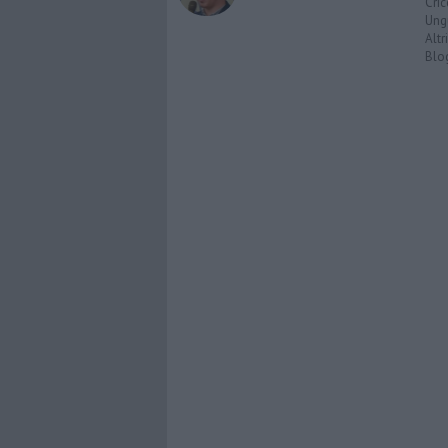
Cric
Ungu
Altri
Blo