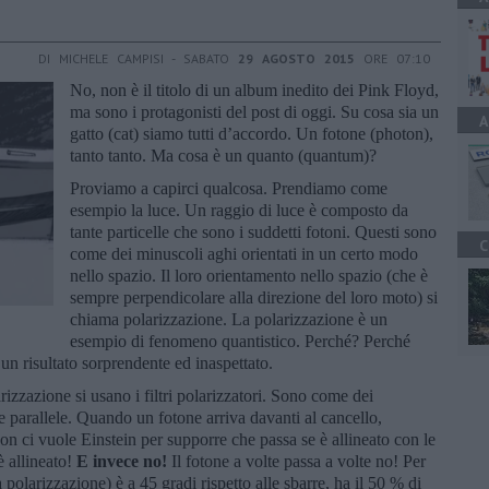
DI MICHELE CAMPISI - SABATO
29 AGOSTO 2015
ORE 07:10
No, non è il titolo di un album inedito dei Pink Floyd,
ma sono i protagonisti del post di oggi. Su cosa sia un
A
gatto (cat) siamo tutti d’accordo. Un fotone (photon),
tanto tanto. Ma cosa è un quanto (quantum)?
Proviamo a capirci qualcosa. Prendiamo come
esempio la luce. Un raggio di luce è composto da
tante particelle che sono i suddetti fotoni. Questi sono
C
come dei minuscoli aghi orientati in un certo modo
nello spazio. Il loro orientamento nello spazio (che è
sempre perpendicolare alla direzione del loro moto) si
chiama polarizzazione. La polarizzazione è un
esempio di fenomeno quantistico. Perché? Perché
n risultato sorprendente ed inaspettato.
izzazione si usano i filtri polarizzatori. Sono come dei
re parallele. Quando un fotone arriva davanti al cancello,
n ci vuole Einstein per supporre che passa se è allineato con le
è allineato!
E invece no!
Il fotone a volte passa a volte no! Per
 polarizzazione) è a 45 gradi rispetto alle sbarre, ha il 50 % di