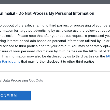
 di Michele Campisi
imali.it -
Do Not Process My Personal Information
ei sistemi complessi
to opt-out of the sale, sharing to third parties, or processing of your per
formation for targeted advertising by us, please use the below opt-out s
ell’informazione
r selection. Please note that after your opt-out request is processed y
eing interest-based ads based on personal information utilized by us or
a conta davvero
disclosed to third parties prior to your opt-out. You may separately opt-
ro
losure of your personal information by third parties on the IAB’s list of
. This information may also be disclosed by us to third parties on the
IA
Participants
that may further disclose it to other third parties.
 Ghirlanda Brillant
l Data Processing Opt Outs
adro di Escher
CONFIRM
l tempo
 anche Google