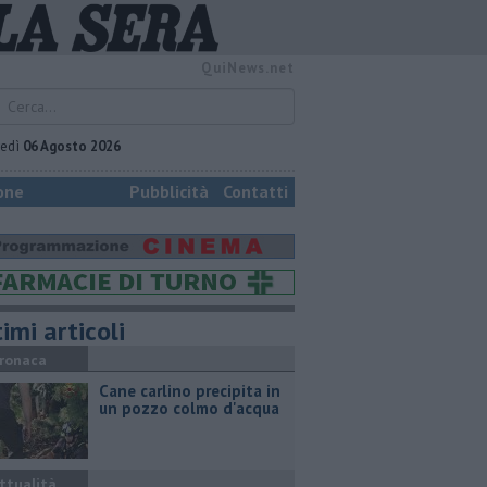
QuiNews.net
vedì
06 Agosto 2026
one
Pubblicità
Contatti
imi articoli
ronaca
Cane carlino precipita in
un pozzo colmo d'acqua
ttualità