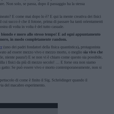
are. Non solo, se passa, dopo il passaggio ha la stessa
ineato? E come mai dopo lo è? E qui la mente creativa dei fisici
il cui succo è che il fotone, prima di passare ha tanti orientamenti
stra di volta in volta è del tutto casuale.
se biondo e moro allo stesso tempo! E ad ogni appuntamento
a moro, in modo completamente random.
er
(uno dei padri fondatori della fisica quantistica)
,
protagonista
trovato ad essere mezzo vivo e mezzo morto, o meglio
sia vivo che
ale, niente paura!) E se non vi è chiaro come questo sia possibile,
lla i fisici da più di mezzo secolo! … E forse ora non siamo
 gatto: Se può essere vivo e morto contemporaneamente, non si
ettacolo di come è finito il Sig. Schrödinger quando il
cavia del macabro esperimento.