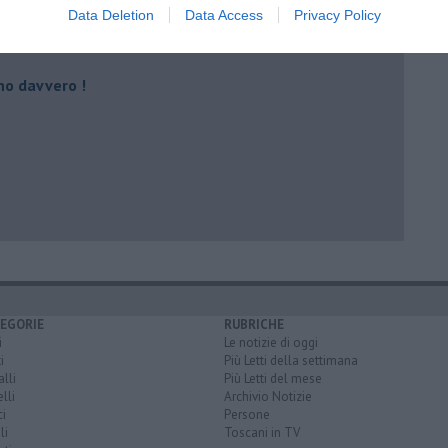
Data Deletion
Data Access
Privacy Policy
no davvero !
EGORIE
RUBRICHE
i
Le notizie di oggi
i
Più Letti della settimana
lli
Più Letti del mese
lli
Archivio Notizie
i
Persone
li
Toscani in TV