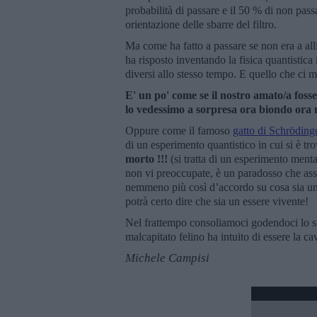
probabilità di passare e il 50 % di non pass
orientazione delle sbarre del filtro.
Ma come ha fatto a passare se non era a all
ha risposto inventando la fisica quantistica 
diversi allo stesso tempo. E quello che ci mo
E' un po' come se il nostro amato/a fos
lo vedessimo a sorpresa ora biondo or
Oppure come il famoso
gatto di Schröding
di un esperimento quantistico in cui si è 
morto !!!
(si tratta di un esperimento ment
non vi preoccupate, è un paradosso che assi
nemmeno più così d’accordo su cosa sia un
potrà certo dire che sia un essere vivente!
Nel frattempo consoliamoci godendoci lo sp
malcapitato felino ha intuito di essere la 
Michele Campisi