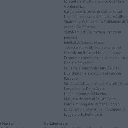
Lo scrittore sfigato di Enrico Guerrini e
Gordiano Lupi
Raccontare di Gusto di Rubina Rovini
Legalità e non solo di Salvatore Calleri
Shalom La Cultura della Solidarietà di 
Andrea Pio Cristiani
VERSI-AMO di Chi mette al centro la
persona
Eureka! di Nausica Manzi
Tabasco senza filtro di Tabasco n.6
Ci vuole un fisico di Michele Campisi
Economia e territorio, da globale a loca
Daniele Salvadori
La dama a scacchi di Carlo Belciani
Due chiacchiere in cucina di Sabrina
Rossello
Storie dell'altro secolo di Marcella Bito
Easy ridere di Dario Greco
Legami d'amore di Malena ...
Musica e dintorni di Fausto Pirìto
Parole milonguere di Maria Caruso
Lo sguardo di Don Armando Zappolini
Leggere di Roberto Cerri
 Master
Collaboratori