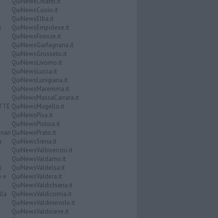
QuiNewsChianti.it
QuiNewsCuoio.it
QuiNewsElba.it
i
QuiNewsEmpolese.it
QuiNewsFirenze.it
QuiNewsGarfagnana.it
QuiNewsGrosseto.it
QuiNewsLivorno.it
QuiNewsLucca.it
QuiNewsLunigiana.it
QuiNewsMaremma.it
QuiNewsMassaCarrara.it
ATTE
QuiNewsMugello.it
QuiNewsPisa.it
QuiNewsPistoia.it
nari
QuiNewsPrato.it
a
QuiNewsSiena.it
QuiNewsValbisenzio.it
QuiNewsValdarno.it
i
QuiNewsValdelsa.it
o e
QuiNewsValdera.it
QuiNewsValdichiana.it
lla
QuiNewsValdicornia.it
QuiNewsValdinievole.it
QuiNewsValdisieve.it