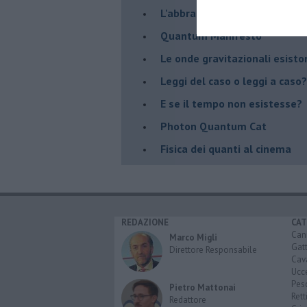
​L'abbraccio di Venere
​Quantum Manifesto
Le onde gravitazionali esisto
Leggi del caso o leggi a caso?
E se il tempo non esistesse?
Photon Quantum Cat
Fisica dei quanti al cinema
REDAZIONE
CAT
Can
Marco Migli
Gatt
Direttore Responsabile
Cava
Ucce
Pesc
Pietro Mattonai
Retti
Redattore