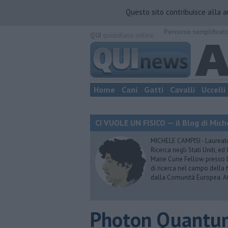
Questo sito contribuisce alla 
Percorso semplificat
QUI
quotidiano online.
Home
Cani
Gatti
Cavalli
Uccelli
CI VUOLE UN FISICO — il Blog di Mic
MICHELE CAMPISI - Laureato i
Ricerca negli Stati Uniti, e
Marie Curie Fellow presso 
di ricerca nel campo della f
dalla Comunità Europea. Att
Photon Quantu