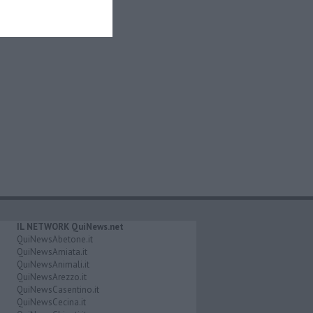
IL NETWORK QuiNews.net
QuiNewsAbetone.it
QuiNewsAmiata.it
QuiNewsAnimali.it
QuiNewsArezzo.it
QuiNewsCasentino.it
QuiNewsCecina.it