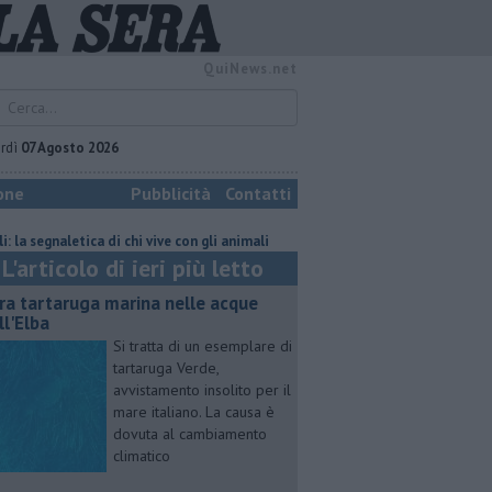
QuiNews.net
rdì
07 Agosto 2026
one
Pubblicità
Contatti
naletica di chi vive con gli animali
Rara tartaruga marina nelle acque de
L'articolo di ieri più letto
ra tartaruga marina nelle acque
ll'Elba
Si tratta di un esemplare di
tartaruga Verde,
avvistamento insolito per il
mare italiano. La causa è
dovuta al cambiamento
climatico