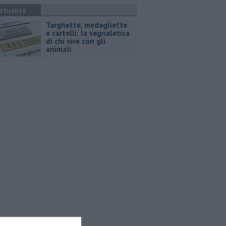
ttualità
Targhette, medagliette
e cartelli: la segnaletica
di chi vive con gli
animali