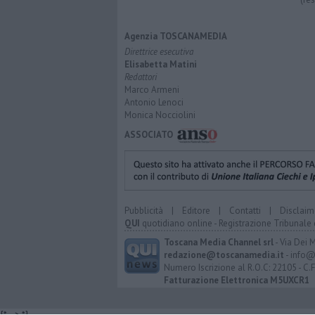
Agenzia TOSCANAMEDIA
Direttrice esecutiva
Elisabetta Matini
Redattori
Marco Armeni
Antonio Lenoci
Monica Nocciolini
ASSOCIATO
Pubblicità
|
Editore
|
Contatti
|
Disclaim
QUI
quotidiano online - Registrazione Tribunale 
Toscana Media Channel srl
- Via Dei 
redazione@toscanamedia.it
- info@
Numero Iscrizione al R.O.C: 22105 - C.
Fatturazione Elettronica M5UXCR1
{*
--> *}