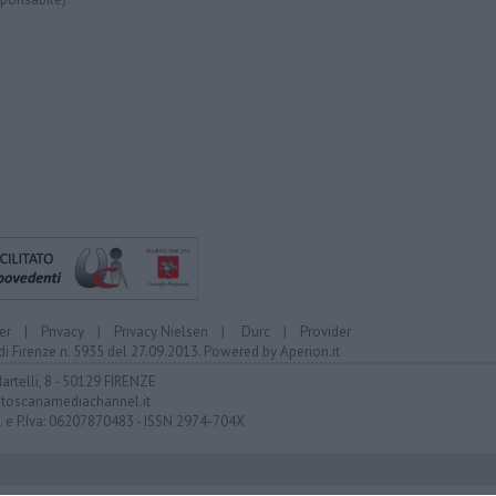
er
|
Privacy
|
Privacy Nielsen
|
Durc
|
Provider
di Firenze n. 5935 del 27.09.2013. Powered by
Aperion.it
Martelli, 8 - 50129 FIRENZE
toscanamediachannel.it
F. e P.Iva: 06207870483 - ISSN 2974-704X