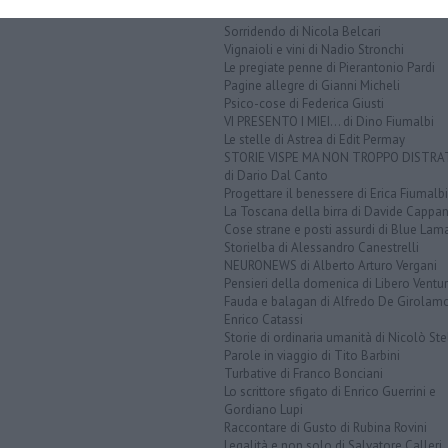
Disincantato di Adolfo Santoro
Sorridendo di Nicola Belcari
Vignaioli e vini di Nadio Stronchi
Le pregiate penne di Pierantonio Pardi
Pagine allegre di Gianni Micheli
Psico-cose di Federica Giusti
VI PRESENTO I MIEI... di Dino Fiumalbi
Le stelle di Astrea di Edit Permay
STORIE VISPE MA NON TROPPO DISTR
di Dario Dal Canto
Progettare il benessere di Erica Fiumalbi
La Toscana della birra di Davide Cappan
Cose strane e posti assurdi di Blue Lam
Storielba di Alessandro Canestrelli
NEURONEWS di Alberto Arturo Vergani
Pensieri della domenica di Libero Ventur
Fauda e balagan di Alfredo De Girolam
Enrico Catassi
Storie di ordinaria umanità di Nicolò Ste
Parole in viaggio di Tito Barbini
Turbative di Franco Bonciani
Lo scrittore sfigato di Enrico Guerrini e
Gordiano Lupi
Raccontare di Gusto di Rubina Rovini
Legalità e non solo di Salvatore Calleri