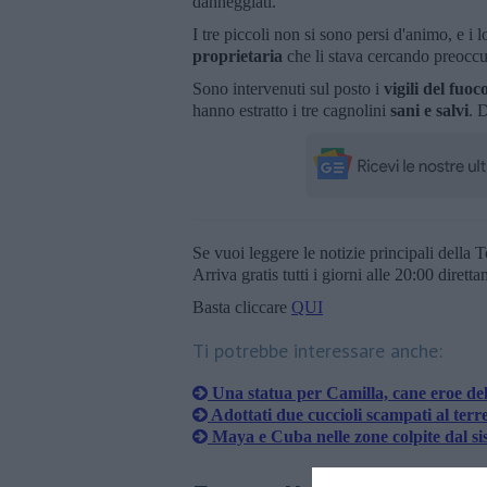
danneggiati.
I tre piccoli non si sono persi d'animo, e i 
proprietaria
che li stava cercando preoccu
Sono intervenuti sul posto i
vigili del fuoc
hanno estratto i tre cagnolini
sani e salvi
. 
Se vuoi leggere le notizie principali della T
Arriva gratis tutti i giorni alle 20:00 dirett
Basta cliccare
QUI
Ti potrebbe interessare anche:
Una statua per Camilla, cane eroe de
Adottati due cuccioli scampati al ter
Maya e Cuba nelle zone colpite dal s