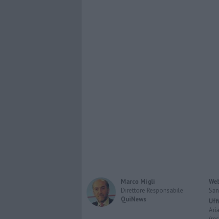
Marco Migli
Web
Direttore Responsabile
San
QuiNews
Uff
Ari
(re