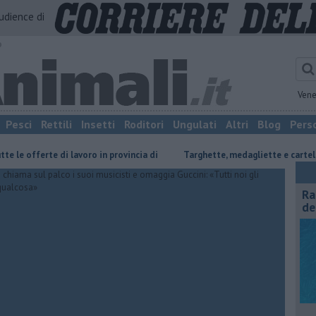
audience di
o
Vene
Pesci
Rettili
Insetti
Roditori
Ungulati
Altri
Blog
Pers
offerte di lavoro in provincia di
Targhette, medagliette e cartelli: la seg
Ra
de