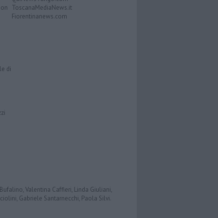
Don
ToscanaMediaNews.it
Fiorentinanews.com
le di
zzi
ufalino, Valentina Caffieri, Linda Giuliani,
iolini, Gabriele Santarnecchi, Paola Silvi.