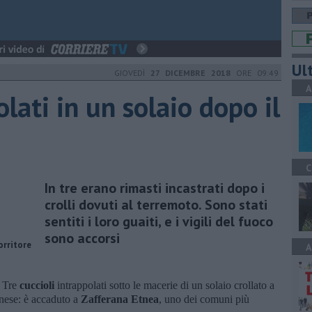
Ult
GIOVEDÌ
27 DICEMBRE 2018
ORE 09:49
A
olati in un solaio dopo il
C
In tre erano rimasti incastrati dopo i
crolli dovuti al terremoto. Sono stati
sentiti i loro guaiti, e i vigili del fuoco
sono accorsi
orritore
A
—
Tre
cuccioli
intrappolati sotto le macerie di un solaio crollato a
anese: è accaduto a
Zafferana Etnea
, uno dei comuni più