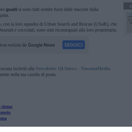
A
loro
guaiti
si sono fatti sentire fuori dalle macerie dalla
pata.
o
, con la loro squadra di Urban Search and Rescue (USaR), che
Dissetati e coccolati, sono stati riconsegnati alla loro proprietaria.
oscana iscriviti alla
Newsletter QUInews - ToscanaMedia.
amente nella tua casella di posta.
l sisma
remoto
isma