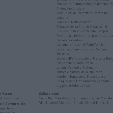
Shalom La Cultura della Solidarietà di 
Andrea Pio Cristiani
VERSI-AMO di Chi mette al centro la
persona
Eureka! di Nausica Manzi
Tabasco senza filtro di Tabasco n.6
Ci vuole un fisico di Michele Campisi
Economia e territorio, da globale a loca
Daniele Salvadori
La dama a scacchi di Carlo Belciani
Due chiacchiere in cucina di Sabrina
Rossello
Storie dell'altro secolo di Marcella Bito
Easy ridere di Dario Greco
Legami d'amore di Malena ...
Musica e dintorni di Fausto Pirìto
Parole milonguere di Maria Caruso
Lo sguardo di Don Armando Zappolini
Leggere di Roberto Cerri
 Master
Collaboratori
dro Torcigliani
Guido Bini, Marcella Bitozzi, Sergio Braccini, Michele B
Dina Laurenzi, Viola Luti, Claudia Martini, Monica Nocc
icio Commerciale
anna Terreni
sponsabile)