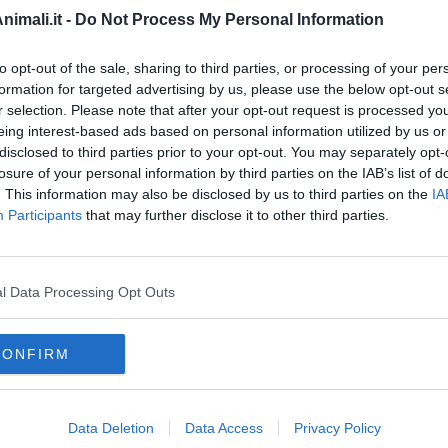
imali.it -
Do Not Process My Personal Information
to opt-out of the sale, sharing to third parties, or processing of your per
formation for targeted advertising by us, please use the below opt-out s
r selection. Please note that after your opt-out request is processed y
eing interest-based ads based on personal information utilized by us or
gili del fuoco
disclosed to third parties prior to your opt-out. You may separately opt-
losure of your personal information by third parties on the IAB’s list of
. This information may also be disclosed by us to third parties on the
IA
Participants
that may further disclose it to other third parties.
EGORIE
RUBRICHE
i
Le notizie di oggi
l Data Processing Opt Outs
i
Più Letti della settimana
lli
Più Letti del mese
lli
Archivio Notizie
i
Persone
CONFIRM
li
Toscani in TV
eti
lati
QUI BLOG
Incontri d'arte di Riccardo Ferrucci
Data Deletion
Data Access
Privacy Policy
g
Racconti della domenica di Marco Celat