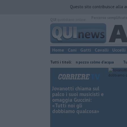
Questo sito contribuisce alla 
Percorso semplificat
QUI
quotidiano online.
Home
Cani
Gatti
Cavalli
Uccelli
l'Elba
Cane carlino precipita in un pozzo colmo d'acqua
Tutti i titoli:
​Tutte le 
Jovanotti chiama sul
palco i suoi musicisti e
omaggia Guccini:
«Tutti noi gli
dobbiamo qualcosa»