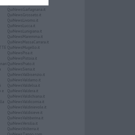
QuiNewsFirenze.it
QuiNewsGarfagnana.it
QuiNewsGrosseto.it
QuiNewsLivorno.it
QuiNewsLucca.it
QuiNewsLunigiana.it
QuiNewsMaremma.it
QuiNewsMassaCarrara.it
ATTE
QuiNewsMugello.it
QuiNewsPisa.it
QuiNewsPistoia.it
nari
QuiNewsPrato.it
a
QuiNewsSiena.it
QuiNewsValbisenzio.it
QuiNewsValdarno.it
i
QuiNewsValdelsa.it
o e
QuiNewsValdera.it
QuiNewsValdichiana.it
lla
QuiNewsValdicornia.it
QuiNewsValdinievole.it
QuiNewsValdisieve.it
QuiNewsValtiberina.it
QuiNewsVersilia.it
QuiNewsVolterra.it
QuiNewsTango.com