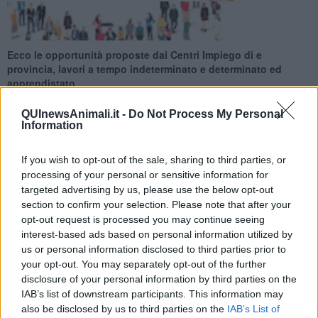
Ecco le opportunità proposte dai Centri Impiego di e
provincia, lavori a tempo indeterminato e determinato ed
apprendistato
QUInewsAnimali.it -
Do Not Process My Personal
Information
If you wish to opt-out of the sale, sharing to third parties, or
Ecco le opportunità proposte dai Centri Impiego di e provincia per
processing of your personal or sensitive information for
la settimana 25 del 2026 (dal 21 June 2026 al 27 June 2026), lavori
targeted advertising by us, please use the below opt-out
a tempo indeterminato e determinato ed apprendistato.
section to confirm your selection. Please note that after your
Per vedere tutte le offerte di lavoro
CLICCA QUI
opt-out request is processed you may continue seeing
interest-based ads based on personal information utilized by
Questa settimana:
us or personal information disclosed to third parties prior to
your opt-out. You may separately opt-out of the further
I lavori più richiesti
disclosure of your personal information by third parties on the
IAB’s list of downstream participants. This information may
Orario Lavoro
also be disclosed by us to third parties on the
IAB’s List of