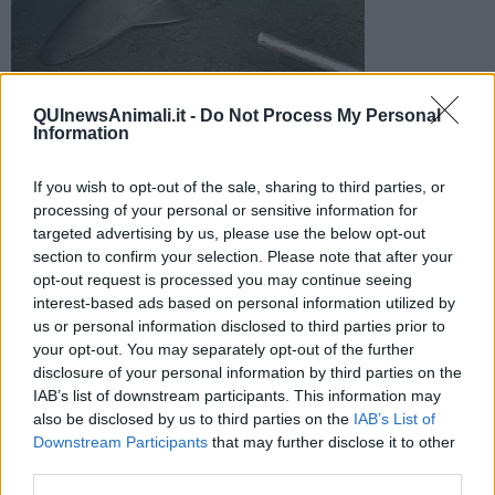
Un esemplare di squalo capopiatto (Wikipedia)
QUInewsAnimali.it -
Do Not Process My Personal
Si tratta di un capopiatto, specie innocua per l'uomo. A
Information
scoprire la carcassa, poi rimossa, sono stati alcuni bagnanti
If you wish to opt-out of the sale, sharing to third parties, or
processing of your personal or sensitive information for
targeted advertising by us, please use the below opt-out
section to confirm your selection. Please note that after your
opt-out request is processed you may continue seeing
FOLLONICA —
La carcassa di uno squalo capopiatto, lungo circa
interest-based ads based on personal information utilized by
4 metri, è stata trovata tra gli scogli a Follonica. A fare la scoperta,
us or personal information disclosed to third parties prior to
alcuni bagnanti, che hanno segnalato la presenza dell'esemplare
your opt-out. You may separately opt-out of the further
privo di vita nei pressi della spiaggia, facendo così scattare le
disclosure of your personal information by third parties on the
operazioni di recupero.
IAB’s list of downstream participants. This information may
Una volta rimossa, la carcassa è stata portata al porto di Scarlino,
also be disclosed by us to third parties on the
IAB’s List of
in attesa degli accertamenti sulle cause della morte dell'animale.
Downstream Participants
that may further disclose it to other
third parties.