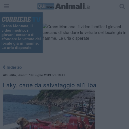
Crans Montana, il
video inedito: i
giovani cercano di
sfondare le vetrate del
locale già in fiamme.
Le urla disperate
Indietro
,
Venerdì
ore 10:41
Attualità
19 Luglio 2019
Laky, cane da salvataggio all'Elba