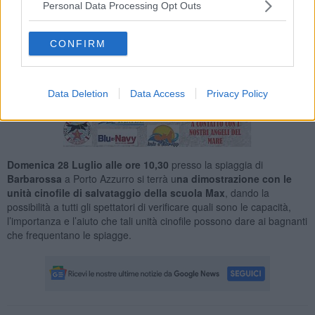
Personal Data Processing Opt Outs
CONFIRM
Data Deletion
Data Access
Privacy Policy
Domenica 28 Luglio alle ore 10,30
presso la spiaggia di
Barbarossa
a Porto Azzurro si terrà u
na dimostrazione con le
unità cinofile di salvataggio della scuola Max
, dando la
possibilità a tutti gli spettatori di verificare quali sono le capacità,
l’importanza e l’aiuto che tali unità cinofile possono dare ai bagnanti
che frequentano le spiagge.