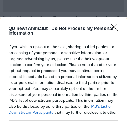
Ogni estate molte unità cinofile vengono impegnate
in attività di
pattugliamento sulle spiagge
, in 30 anni di attività
centinaia di
QUInewsAnimali.it -
Do Not Process My Personal
vite sono state salvate
grazie al loro intervento.
Information
Da questa estate anche nel versante orientale dell’isola d’Elba,
a
Porto Azzurro,
è presente una unità cinofila che fa servizio
If you wish to opt-out of the sale, sharing to third parties, or
alternato alla
spiaggia di Barbarossa e di Reale
con il cane di
processing of your personal or sensitive information for
nome Laky, un Golden Retriever di anni tre che ha conseguito il
targeted advertising by us, please use the below opt-out
brevetto di cane da salvataggio facendo regolare corso con la sua
section to confirm your selection. Please note that after your
conduttrice
Giulia Galletti
presso la
Scuola Max di Marina di
opt-out request is processed you may continue seeing
Massa.
interest-based ads based on personal information utilized by
us or personal information disclosed to third parties prior to
your opt-out. You may separately opt-out of the further
disclosure of your personal information by third parties on the
IAB’s list of downstream participants. This information may
also be disclosed by us to third parties on the
IAB’s List of
Downstream Participants
that may further disclose it to other
third parties.