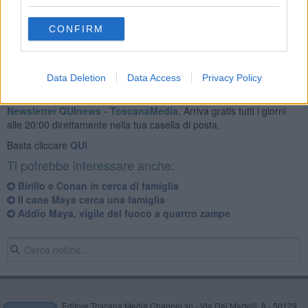
Tutela Animali ai numeri: 0586 820351-353, cell. 3336115042.
CONFIRM
Data Deletion
Data Access
Privacy Policy
Se vuoi leggere le notizie principali della Toscana iscriviti alla
Newsletter QUInews - ToscanaMedia.
Arriva gratis tutti i giorni
alle 20:00 direttamente nella tua casella di posta.
Basta cliccare
QUI
Ti potrebbe interessare anche:
Birillo e Conan in cerca di famiglia
Il cane Maya cerca una famiglia
Addio Maya, vigile del fuoco a quattro zampe
Editore Toscana Media Channel srl - Via Dei Martelli, 8 - 50129