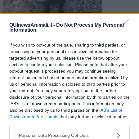
Il cucciolo trovato
QUInewsAnimali.it -
Do Not Process My Personal
Information
Ecco l'appello diffuso dall'Ufficio Tutela Animali del Comune di
Livorno
If you wish to opt-out of the sale, sharing to third parties, or
processing of your personal or sensitive information for
targeted advertising by us, please use the below opt-out
section to confirm your selection. Please note that after your
opt-out request is processed you may continue seeing
interest-based ads based on personal information utilized by
LIVORNO —
Un cucciolo di Rottweiler di circa quattro mesi, nero e
us or personal information disclosed to third parties prior to
tigrato, privo di microchip è stato trovato mercoledì 24 Giugno in via
your opt-out. You may separately opt-out of the further
Paoli.
disclosure of your personal information by third parties on the
ll cane è stato portato al canile municipale “La Cuccia nel Bosco”, in
IAB’s list of downstream participants. This information may
via del Vallin Buio 2.
also be disclosed by us to third parties on the
IAB’s List of
Downstream Participants
that may further disclose it to other
third parties.
Per informazioni o riconoscimento, è possibile contattare l'Ufficio
Personal Data Processing Opt Outs