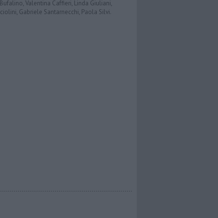
ufalino, Valentina Caffieri, Linda Giuliani,
iolini, Gabriele Santarnecchi, Paola Silvi.