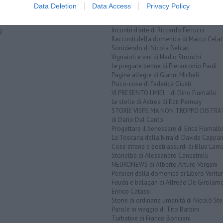
eti
Data Deletion
Data Access
Privacy Policy
lati
QUI BLOG
Disincantato di Adolfo Santoro
g
Incontri d'arte di Riccardo Ferrucci
Racconti della domenica di Marco Celat
Sorridendo di Nicola Belcari
Vignaioli e vini di Nadio Stronchi
Le pregiate penne di Pierantonio Pardi
Pagine allegre di Gianni Micheli
Psico-cose di Federica Giusti
VI PRESENTO I MIEI... di Dino Fiumalbi
Le stelle di Astrea di Edit Permay
STORIE VISPE MA NON TROPPO DISTR
di Dario Dal Canto
Progettare il benessere di Erica Fiumalbi
La Toscana della birra di Davide Cappan
Cose strane e posti assurdi di Blue Lam
Storielba di Alessandro Canestrelli
NEURONEWS di Alberto Arturo Vergani
Pensieri della domenica di Libero Ventur
Fauda e balagan di Alfredo De Girolam
Enrico Catassi
Storie di ordinaria umanità di Nicolò Ste
Parole in viaggio di Tito Barbini
Turbative di Franco Bonciani