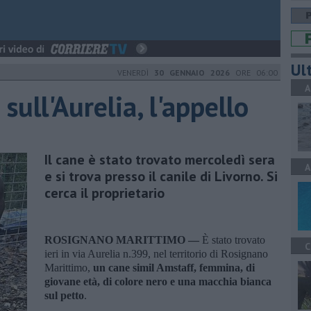
Ult
VENERDÌ
30 GENNAIO 2026
ORE 06:00
A
sull'Aurelia, l'appello
Il cane è stato trovato mercoledì sera
A
e si trova presso il canile di Livorno. Si
cerca il proprietario
ROSIGNANO MARITTIMO —
È stato trovato
C
ieri in via Aurelia n.399, nel territorio di Rosignano
Marittimo,
un cane simil Amstaff, femmina, di
giovane età, di colore nero e una macchia bianca
sul petto
.