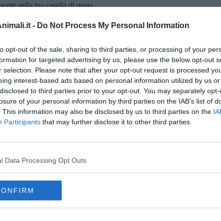
amente nella tua casella di posta.
imali.it -
Do Not Process My Personal Information
to opt-out of the sale, sharing to third parties, or processing of your per
 proprietario
formation for targeted advertising by us, please use the below opt-out s
hip
r selection. Please note that after your opt-out request is processed y
randagismo
eing interest-based ads based on personal information utilized by us or
disclosed to third parties prior to your opt-out. You may separately opt-
losure of your personal information by third parties on the IAB’s list of
. This information may also be disclosed by us to third parties on the
IA
Participants
that may further disclose it to other third parties.
l Data Processing Opt Outs
EGORIE
RUBRICHE
i
Le notizie di oggi
i
Più Letti della settimana
lli
Più Letti del mese
CONFIRM
lli
Archivio Notizie
i
Persone
li
Toscani in TV