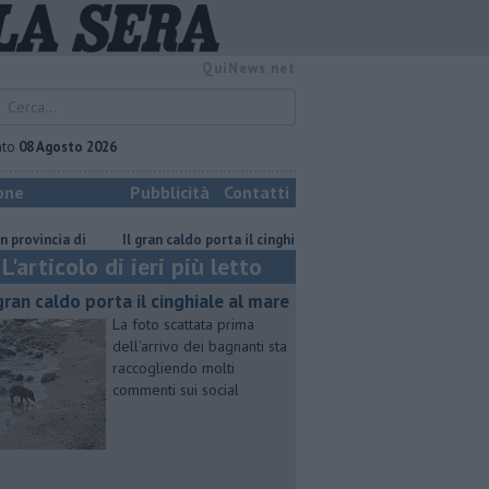
QuiNews.net
ato
08 Agosto 2026
one
Pubblicità
Contatti
cia di
Il gran caldo porta il cinghiale al mare
Rara tartaruga marina
L'articolo di ieri più letto
 gran caldo porta il cinghiale al mare
La foto scattata prima
dell'arrivo dei bagnanti sta
raccogliendo molti
commenti sui social