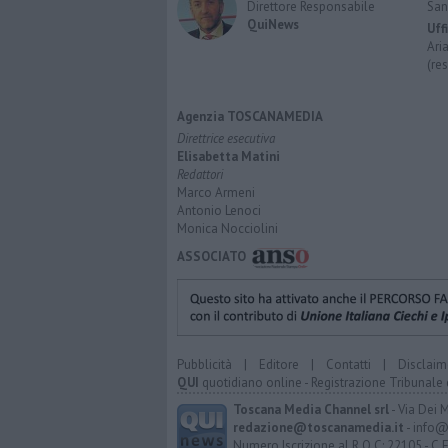
Direttore Responsabile
San
QuiNews
Uff
Ari
(re
Agenzia TOSCANAMEDIA
Direttrice esecutiva
Elisabetta Matini
Redattori
Marco Armeni
Antonio Lenoci
Monica Nocciolini
ASSOCIATO
Pubblicità
|
Editore
|
Contatti
|
Disclaim
QUI
quotidiano online - Registrazione Tribunale 
Toscana Media Channel srl
- Via Dei 
redazione@toscanamedia.it
- info@
Numero Iscrizione al R.O.C: 22105 - C.