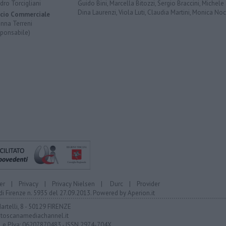
dro Torcigliani
Guido Bini, Marcella Bitozzi, Sergio Braccini, Michele B
Dina Laurenzi, Viola Luti, Claudia Martini, Monica Nocc
icio Commerciale
anna Terreni
sponsabile)
er
|
Privacy
|
Privacy Nielsen
|
Durc
|
Provider
di Firenze n. 5935 del 27.09.2013. Powered by
Aperion.it
Martelli, 8 - 50129 FIRENZE
toscanamediachannel.it
F. e P.Iva: 06207870483 - ISSN 2974-704X