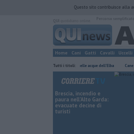
Questo sito contribuisce alla 
Percorso semplificat
QUI
quotidiano online.
Home
Cani
Gatti
Cavalli
Uccelli
 al mare
Rara tartaruga marina nelle acque dell'Elba
Tutti i titoli:
Cane carlino 
Brescia, incendio e
paura nell'Alto Garda:
evacuate decine di
turisti