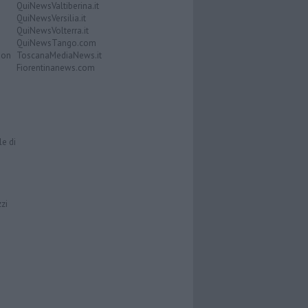
QuiNewsValtiberina.it
QuiNewsVersilia.it
QuiNewsVolterra.it
QuiNewsTango.com
Don
ToscanaMediaNews.it
Fiorentinanews.com
le di
zzi