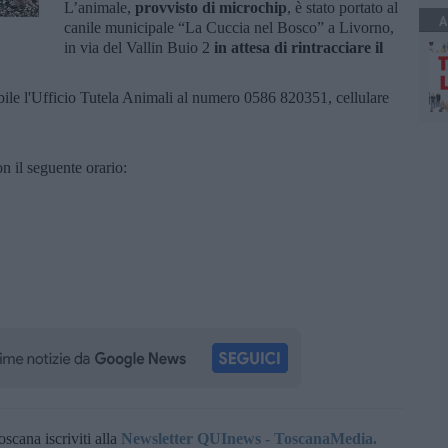
L’animale,
provvisto di microchip
, è stato portato al
A
canile municipale “La Cuccia nel Bosco” a Livorno,
in via del Vallin Buio 2
in attesa di rintracciare il
bile l'Ufficio Tutela Animali al numero 0586 820351, cellulare
con il seguente orario:
oscana iscriviti alla
Newsletter QUInews - ToscanaMedia.