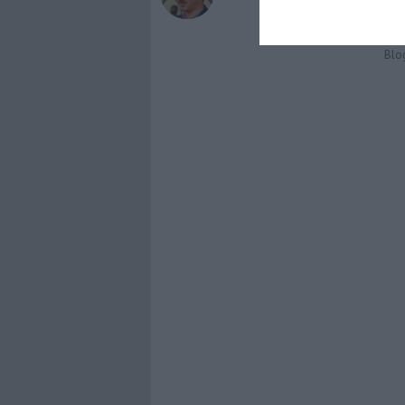
Cric
Ungu
Altri
Blo