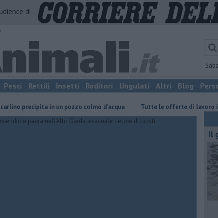
audience di
o
Sab
Pesci
Rettili
Insetti
Roditori
Ungulati
Altri
Blog
Pers
precipita in un pozzo colmo d'acqua
​Tutte le offerte di lavoro in provin
Il