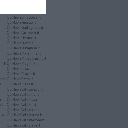
QuiNewsChianti.it
QuiNewsCuoio.it
QuiNewsElba.it
QuiNewsEmpolese.it
i
QuiNewsFirenze.it
QuiNewsGarfagnana.it
QuiNewsGrosseto.it
QuiNewsLivorno.it
QuiNewsLucca.it
QuiNewsLunigiana.it
QuiNewsMaremma.it
QuiNewsMassaCarrara.it
ATTE
QuiNewsMugello.it
QuiNewsPisa.it
QuiNewsPistoia.it
nari
QuiNewsPrato.it
a
QuiNewsSiena.it
QuiNewsValbisenzio.it
QuiNewsValdarno.it
i
QuiNewsValdelsa.it
o e
QuiNewsValdera.it
QuiNewsValdichiana.it
lla
QuiNewsValdicornia.it
QuiNewsValdinievole.it
QuiNewsValdisieve.it