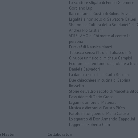
Lo scrittore sfigato di Enrico Guerrini e
Gordiano Lupi
Raccontare di Gusto di Rubina Rovini
Legalità e non solo di Salvatore Calleri
Shalom La Cultura della Solidarietà di 
Andrea Pio Cristiani
VERSI-AMO di Chi mette al centro la
persona
Eureka! di Nausica Manzi
Tabasco senza filtro di Tabasco n.6
Ci vuole un fisico di Michele Campisi
Economia e territorio, da globale a loca
Daniele Salvadori
La dama a scacchi di Carlo Belciani
Due chiacchiere in cucina di Sabrina
Rossello
Storie dell'altro secolo di Marcella Bito
Easy ridere di Dario Greco
Legami d'amore di Malena ...
Musica e dintorni di Fausto Pirìto
Parole milonguere di Maria Caruso
Lo sguardo di Don Armando Zappolini
Leggere di Roberto Cerri
 Master
Collaboratori