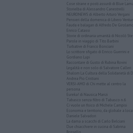
Cose strane e posti assurdi di Blue Lam
Storielba di Alessandro Canestrelli
NEURONEWS di Alberto Arturo Vergani
Pensieri della domenica di Libero Ventur
Fauda e balagan di Alfredo De Girolam
Enrico Catassi
Storie di ordinaria umanità di Nicolò Ste
Parole in viaggio di Tito Barbini
Turbative di Franco Bonciani
Lo scrittore sfigato di Enrico Guerrini e
Gordiano Lupi
Raccontare di Gusto di Rubina Rovini
Legalità e non solo di Salvatore Calleri
Shalom La Cultura della Solidarietà di 
Andrea Pio Cristiani
VERSI-AMO di Chi mette al centro la
persona
Eureka! di Nausica Manzi
Tabasco senza filtro di Tabasco n.6
Ci vuole un fisico di Michele Campisi
Economia e territorio, da globale a loca
Daniele Salvadori
La dama a scacchi di Carlo Belciani
Due chiacchiere in cucina di Sabrina
Rossello