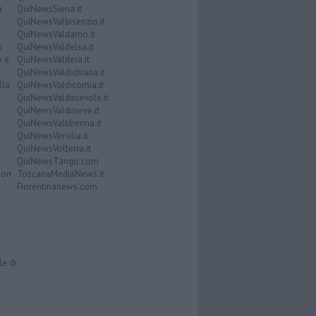
a
QuiNewsSiena.it
QuiNewsValbisenzio.it
QuiNewsValdarno.it
i
QuiNewsValdelsa.it
o e
QuiNewsValdera.it
QuiNewsValdichiana.it
lla
QuiNewsValdicornia.it
QuiNewsValdinievole.it
QuiNewsValdisieve.it
QuiNewsValtiberina.it
QuiNewsVersilia.it
QuiNewsVolterra.it
QuiNewsTango.com
Don
ToscanaMediaNews.it
Fiorentinanews.com
le di