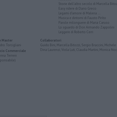
Storie dell'altro secolo di Marcella Bito
Easy ridere di Dario Greco
Legami d'amore di Malena ...
Musica e dintorni di Fausto Pirìto
Parole milonguere di Maria Caruso
Lo sguardo di Don Armando Zappolini
Leggere di Roberto Cerri
 Master
Collaboratori
dro Torcigliani
Guido Bini, Marcella Bitozzi, Sergio Braccini, Michele B
Dina Laurenzi, Viola Luti, Claudia Martini, Monica Nocc
icio Commerciale
anna Terreni
sponsabile)