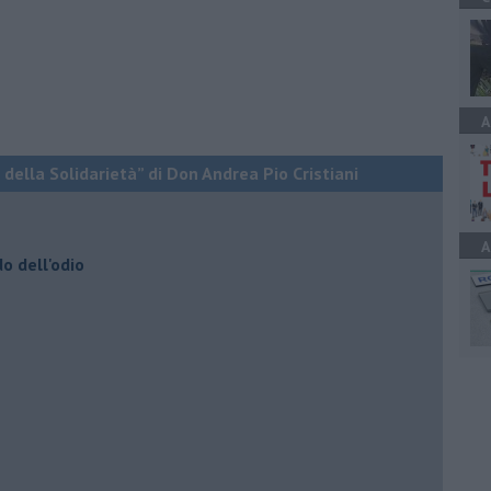
A
 della Solidarietà” di Don Andrea Pio Cristiani
A
do dell'odio