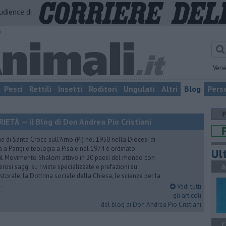
audience di
o
Vene
Pesci
Rettili
Insetti
Roditori
Ungulati
Altri
Blog
Pers
TÀ — il Blog di Don Andrea Pio Cristiani
 di Santa Croce sull’Arno (Pi) nel 1950 nella Diocesi di
a a Parigi e teologia a Pisa e nel 1974 è ordinato
Ult
 il Movimento Shalom attivo in 20 paesi del mondo con
rosi saggi su riviste specializzate e prefazioni su
A
torale, la Dottrina sociale della Chiesa, le scienze per la
.
Vedi tutti
gli articoli
del blog di Don Andrea Pio Cristiani
C