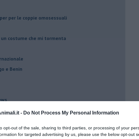
li per per le coppie omosessuali
er un costume che mi tormenta
ernazionale
go e Benin
ews
imali.it -
Do Not Process My Personal Information
to opt-out of the sale, sharing to third parties, or processing of your per
formation for targeted advertising by us, please use the below opt-out s