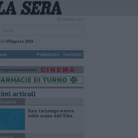
QuiNews.net
rdì
07 Agosto 2026
one
Pubblicità
Contatti
imi articoli
ttualità
Rara tartaruga marina
nelle acque dell'Elba
ronaca