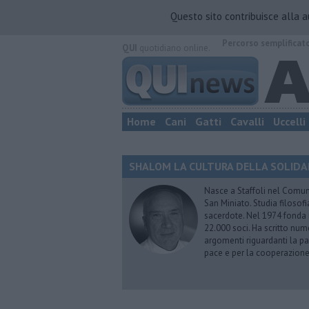
Questo sito contribuisce alla 
Percorso semplificat
QUI
quotidiano online.
Home
Cani
Gatti
Cavalli
Uccelli
SHALOM LA CULTURA DELLA SOLIDARIE
Nasce a Staffoli nel Comune
San Miniato. Studia filosofi
sacerdote. Nel 1974 fonda
22.000 soci. Ha scritto nume
argomenti riguardanti la pas
pace e per la cooperazione