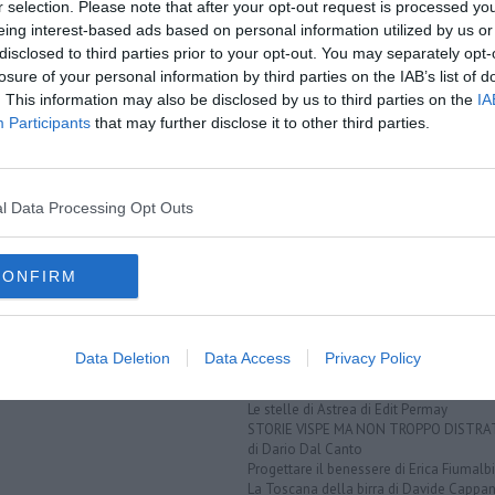
r selection. Please note that after your opt-out request is processed y
eing interest-based ads based on personal information utilized by us or
EGORIE
RUBRICHE
disclosed to third parties prior to your opt-out. You may separately opt-
i
Le notizie di oggi
losure of your personal information by third parties on the IAB’s list of
i
Più Letti della settimana
. This information may also be disclosed by us to third parties on the
IA
lli
Più Letti del mese
Participants
that may further disclose it to other third parties.
lli
Archivio Notizie
i
Persone
li
Toscani in TV
eti
l Data Processing Opt Outs
lati
QUI BLOG
Incontri d'arte di Riccardo Ferrucci
g
Racconti della domenica di Marco Celat
Disincantato di Adolfo Santoro
CONFIRM
Sorridendo di Nicola Belcari
Vignaioli e vini di Nadio Stronchi
Le pregiate penne di Pierantonio Pardi
Pagine allegre di Gianni Micheli
Data Deletion
Data Access
Privacy Policy
Psico-cose di Federica Giusti
VI PRESENTO I MIEI... di Dino Fiumalbi
Le stelle di Astrea di Edit Permay
STORIE VISPE MA NON TROPPO DISTR
di Dario Dal Canto
Progettare il benessere di Erica Fiumalbi
La Toscana della birra di Davide Cappan