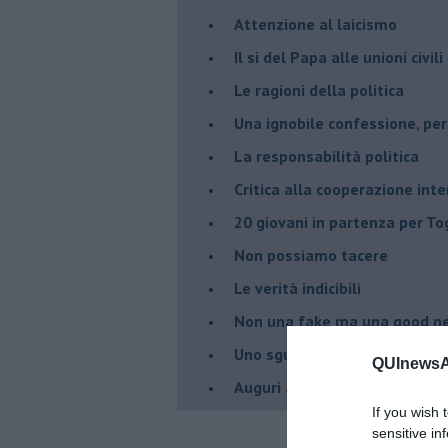
Attenzione al laicismo
Il si del Papa alle unioni civi
Le ragioni della politica
​Una ignobile confessione, p
La responsabilità politica
Critica alla cooperazione int
20 giovani in partenza per To
​Non possiamo tacere
​Le verità indicibili
Non una fake ma una good n
Uno sguardo di ottimismo
QUInewsAn
Auguri al nuovo governo
If you wish 
sensitive in