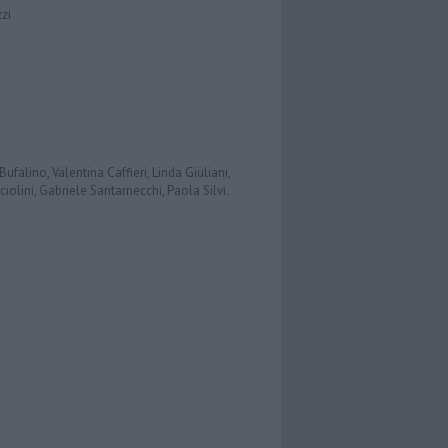
zzi
ufalino, Valentina Caffieri, Linda Giuliani,
iolini, Gabriele Santarnecchi, Paola Silvi.