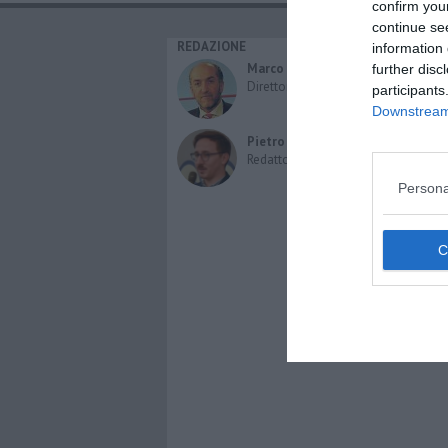
confirm you
continue se
REDAZIONE
CAT
information 
Can
Marco Migli
further disc
Gatt
Direttore Responsabile
participants
Cava
Downstream 
Ucce
Pesc
Pietro Mattonai
Retti
Redattore
Cric
Persona
Ungu
Altri
Blo