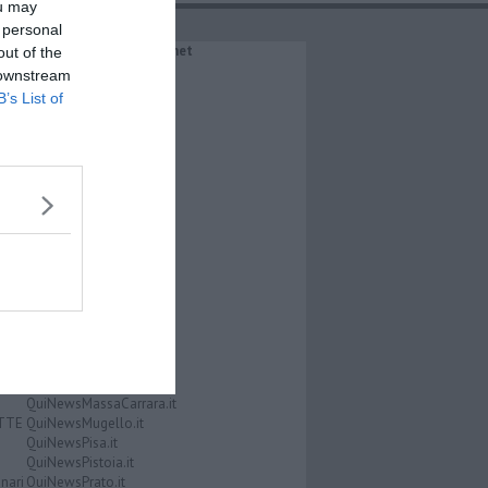
ou may
 personal
IL NETWORK QuiNews.net
out of the
QuiNewsAbetone.it
 downstream
QuiNewsAmiata.it
B’s List of
QuiNewsAnimali.it
QuiNewsArezzo.it
QuiNewsCasentino.it
QuiNewsCecina.it
QuiNewsChianti.it
QuiNewsCuoio.it
QuiNewsElba.it
i
QuiNewsEmpolese.it
QuiNewsFirenze.it
QuiNewsGarfagnana.it
QuiNewsGrosseto.it
QuiNewsLivorno.it
QuiNewsLucca.it
QuiNewsLunigiana.it
QuiNewsMaremma.it
QuiNewsMassaCarrara.it
ATTE
QuiNewsMugello.it
QuiNewsPisa.it
QuiNewsPistoia.it
nari
QuiNewsPrato.it