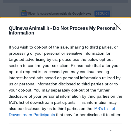
QUInewsAnimali.it -
Do Not Process My Personal
Information
Se vuoi leggere le notizie principali della Toscana iscriviti alla
Newsletter QUInews - ToscanaMedia.
Arriva gratis tutti i giorni
alle 20:00 direttamente nella tua casella di posta.
If you wish to opt-out of the sale, sharing to third parties, or
processing of your personal or sensitive information for
Basta cliccare
QUI
targeted advertising by us, please use the below opt-out
Ti potrebbe interessare anche:
section to confirm your selection. Please note that after your
opt-out request is processed you may continue seeing
Articoli dal Blog “La storia siamo noi” di Mario Mannucci
interest-based ads based on personal information utilized by
us or personal information disclosed to third parties prior to
Hanno cinquant'anni i bambini dell'alluvione
your opt-out. You may separately opt-out of the further
​Bocciato in casa, poi presidente della Repubblica
​L'Era ci rovinò ma non ci uccise
disclosure of your personal information by third parties on the
​La Fiera è sempre la Fiera
IAB’s list of downstream participants. This information may
​Dio sta con gli operai. Ma quali?
also be disclosed by us to third parties on the
IAB’s List of
​Rifugiati di ieri di oggi
Downstream Participants
that may further disclose it to other
​Meglio il sindaco volontario ?
third parties.
​I clamorosi falsi scoop made in Pontedera