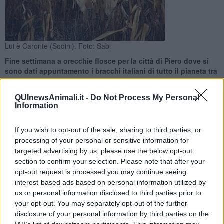
Lui è Caronte (Sodini). Foto: Sabi
Fine settimana a orecchie flosce per la città di Piero dove si
sono dati appuntamento i bracchi italiani di tutto il pianeta tra
gare e convegni
QUInewsAnimali.it -
Do Not Process My Personal
Information
If you wish to opt-out of the sale, sharing to third parties, or
processing of your personal or sensitive information for
AREZZO —
Metti un fine settimana da capitale mondiale del
targeted advertising by us, please use the below opt-out
bracco italiano
: accade ad Arezzo, che
9 e 10 settembre
verrà
section to confirm your selection. Please note that after your
pacificamente invasa da una ciurma trotterellante di orecchie flosce
opt-out request is processed you may continue seeing
e nasoni plissettati grazie alla seconda edizione del
Raduno
interest-based ads based on personal information utilized by
mondiale del bracco italiano organizzata dalla Società amanti del
us or personal information disclosed to third parties prior to
bracco italiano (Sabi).
your opt-out. You may separately opt-out of the further
Gare di razza e prove scandiranno il
calendario
della due giorni,
disclosure of your personal information by third parties on the
ma non mancheranno i momenti di approfondimento che, anzi,